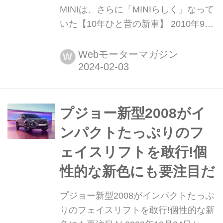
MINIは、さらに「MINIらしく」なって
いた【10年ひと昔の新車】 2010年9
月、欧州で2代目MINIのフェイスリフ
トが発表され、新しい顔が与えられた
Webモーターマガジン
W
MINI、MINIクラブマン、MINIコンバー
チブルが登場した。まったく新しい
BMW製ディーゼルエンジンの搭載も
大きな注目を集めた。Motor Magazine
プジョー新型2008がイ
誌ではフェイスリフトされたばかり
ンパクトたっぷりのフ
の...
ェイスリフトを敢行!個
性的な新色にも要注目だ
プジョー新型2008がインパクトたっぷ
りのフェイスリフトを敢行!個性的な新