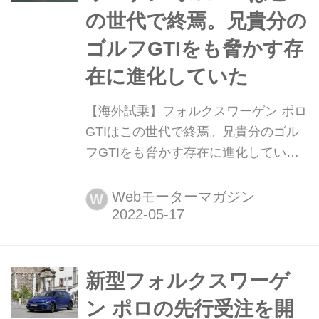
の世代で終焉。兄貴分の
ゴルフGTIをも脅かす存
在に進化していた
【海外試乗】フォルクスワーゲン ポロ
GTIはこの世代で終焉。兄貴分のゴル
フGTIをも脅かす存在に進化していた
半導体不足の影響で生産立ち上げが遅
れていた新型ポロGTIに、本国ドイツ
Webモーターマガジン
W
でようやく試乗する機会を得た。現行
最終モデルとなるポロGTIに試乗する
と、ゴルフGTIに引けを取らない印象
を受けた。(Motor Magazine2022年6月
新型フォルクスワーゲ
号より)
ン ポロの先行受注を開