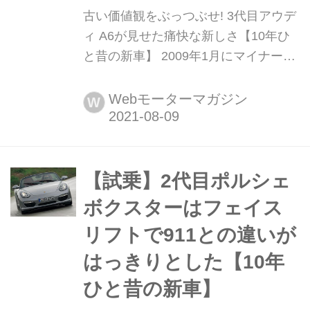
古い価値観をぶっつぶせ! 3代目アウデ
ィ A6が見せた痛快な新しさ【10年ひ
と昔の新車】 2009年1月にマイナーチ
ェンジされた3代目アウディA6。4.2L
V8に換えて3L V6スーパーチャージャ
Webモーターマガジン
W
ーエンジンを投入し、従来の価値観を
ばっさり切り捨てるなど、このセグメ
ントでもアウディの提案は痛快だっ
た。ここでは、その3.0TFSIエンジン
【試乗】2代目ポルシェ
を搭載するモデルを中心とした試...
ボクスターはフェイス
リフトで911との違いが
はっきりとした【10年
ひと昔の新車】