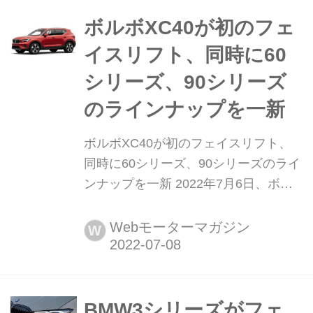
エンジンを搭載して、四輪駆動のクワ
トロシステムを組み合わせる。さっそ
ボルボXC40が初のフェ
くその走りを堪能した。(Motor
イスリフト、同時に60
Magazine 2022年10月号より)
シリーズ、90シリーズ
のラインナップを一新
ボルボXC40が初のフェイスリフト、
同時に60シリーズ、90シリーズのライ
ンナップを一新 2022年7月6日、ボル
ボ・カー・ジャパンが「XC40」のフ
ェイスリフトを発表、販売を開始し
Webモーターマガジン
W
た。発売以来、日本におけるボルボの
ベストセラーとなっているコンパクト
シティSUV「ボルボXC40」は、デビ
ュー以来初となるフェイスリフトを受
BMW3シリーズがフェ