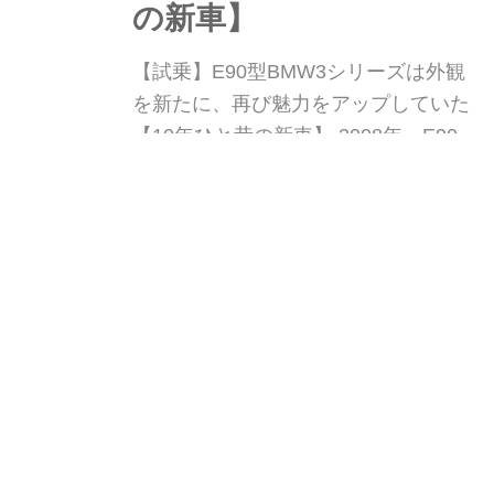
の新車】
【試乗】E90型BMW3シリーズは外観
を新たに、再び魅力をアップしていた
【10年ひと昔の新車】 2008年、E90型
BMW3シリーズがフェイスリフトされ
た。セグメントリーダーとして確実に
Webモーターマガジン
W
実績を上げていたE90型も、デビュー
以来3年が経過してライバルの受けて
いた。では、この時、E90型3シリーズ
はどう変わったのか。今回はドイツの
プジョー 3008に
観光地、シュターンベルガー湖畔で開
PHEV+4WDの「GT ハ
催された...
イブリッド4」を追加。
大幅改良でデザインも