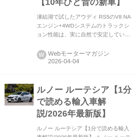
【10年ひと昔の新車】
凍結湖で試したアウディ RS5のV8 NA
エンジン+4WDシステムのトラックシ
ョン性能は、実に自然で安定していた
【10年ひと昔の新車】 2011年秋に開
催されたフランクフルト・モーターシ
Webモーターマガジン
W
ョーで、初代アウディRS 5のフェイス
リフトが発表された。基本設計はその
ままに着実な進化を遂げたことをアピ
ールするように、その国際試乗会は厳
ルノー ルーテシア【1分
しい環境のスウェーデンのウインター
で読める輸入車解
リゾート地オスターサンド近郊にある
説/2026年最新版】
凍結湖をベースに行わ...
ルノー ルーテシア【1分で読める輸入