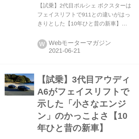
【試乗】2代目ポルシェ ボクスターは
フェイスリフトで911との違いがはっ
きりとした【10年ひと昔の新車】
2008年11月、2代目ポルシェ ボクスタ
ー(987型)に大幅改良が施された。デュ
Webモーターマガジン
W
アルクラッチ式の新設計トランスミッ
ション(PDK)と新設計エンジンの採用
に注目が集まったが、もっと重要なの
はポルシェの中にあってそのポジショ
【試乗】3代目アウディ
ニングや性格づけを明確にすることだ
A6がフェイスリフトで
った。ではこの時、ボク...
示した「小さなエンジ
ン」のかっこよさ【10
年ひと昔の新車】