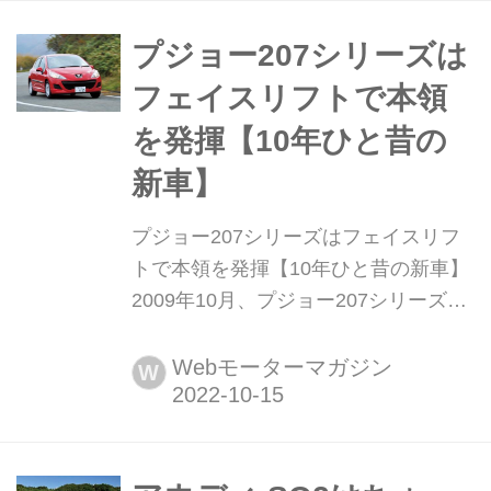
って改良が加えられたもので、トナー
レとの強い類似性を感じさせるものと
プジョー207シリーズは
なっている。新しいステルヴィオとジ
フェイスリフトで本領
ュリアの販売は欧州で2...
を発揮【10年ひと昔の
新車】
プジョー207シリーズはフェイスリフ
トで本領を発揮【10年ひと昔の新車】
2009年10月、プジョー207シリーズの
フェイスリフトが発表された。日本市
場登場から2年半、円熟の時を迎える
Webモーターマガジン
W
とともに、価格が見直されて大きな注
目を集めた。ここでは207シリーズの
ベースモデルとして登場した「スタイ
ル1.4」の試乗記を振り返ってみよう。