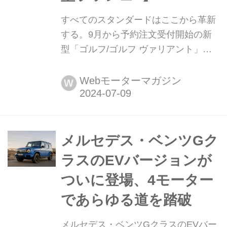
すべてのスタンダードはここから革新
する。9月から予約注文受付開始の新
型「ゴルフ/ゴルフ ヴァリアント」の
こと、もっと見たい!もっと知りたい!!
【日本のフォルクスワーゲンに新型ラ
Webモーターマガジン
W
ッシュ4】 日本市場に向けて一気にラ
インナップ充実を図るフォルクスワー
ゲンですが、新型ゴルフ/ゴルフ ヴァ
リアントはさらに「その先」に向けた
メルセデス・ベンツGク
期待感を煽ってくれそうです。欧州で
ラスのEVバージョンが
はすでに、改良された「ゴルフ」の高
ついに登場、4モーター
い完成度に支えられたハイパフォーマ
ンス仕様4タイプが発表されました。
であらゆる道を踏破
ベースモデルの...
メルセデス・ベンツGクラスのEVバー