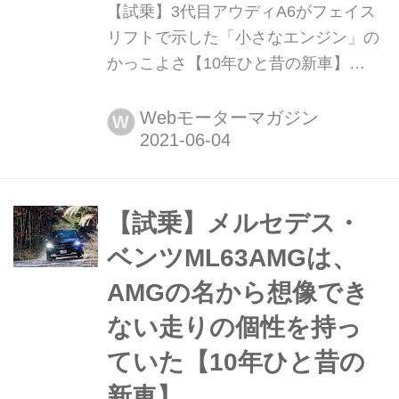
【試乗】3代目アウディA6がフェイス
リフトで示した「小さなエンジン」の
かっこよさ【10年ひと昔の新車】
2009年1月、シングルフレームグリル
を備えて「新時代のアウディ」を象徴
Webモーターマガジン
W
してきた3代目アウディA6がフェイス
リフトされて日本に上陸した。エンジ
ンやデザインの変更、充実した新機能
の採用など実施されて大きな注目を集
【試乗】メルセデス・
める中での登場だった。ここでは登場
ベンツML63AMGは、
後まもなく行われた試乗テストの模
AMGの名から想像でき
様...
ない走りの個性を持っ
ていた【10年ひと昔の
新車】