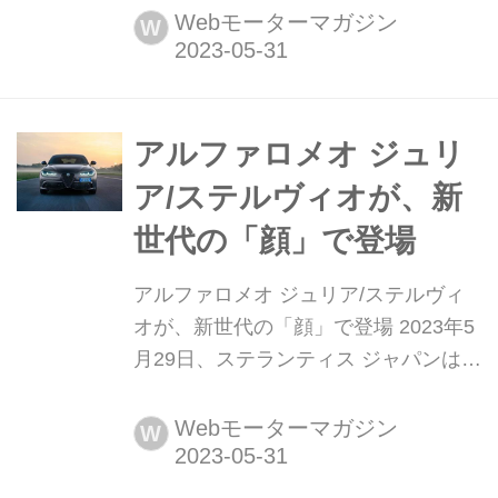
の2024年モデルを発表。両モデルと
Webモーターマガジン
W
も、フロントやリアのキャラクターラ
インをはじめ、内外装デザインのアッ
プデートが行われ、欧州で6月1日より
販売が開始される。
アルファロメオ ジュリ
ア/ステルヴィオが、新
世代の「顔」で登場
アルファロメオ ジュリア/ステルヴィ
オが、新世代の「顔」で登場 2023年5
月29日、ステランティス ジャパンはア
ルファロメオのスポーツサルーン
「Giulia(ジュリア)」と
Webモーターマガジン
W
SUV「Stelvio(ステルヴィオ)」をフェ
イスリフトし、6月3日より全国のアル