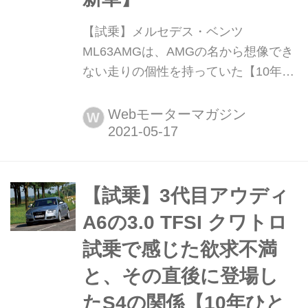
【試乗】メルセデス・ベンツ
ML63AMGは、AMGの名から想像でき
ない走りの個性を持っていた【10年ひ
と昔の新車】 2008年、2代目メルセデ
ス・ベンツMクラスのフェイスリフト
Webモーターマガジン
W
が行われ、同時に「ML63AMG」も変
更を受けた。Motor Magazine誌はプレ
ミアム化がさらに進められたMクラス
の中で、とくにML63AMGに注目。上
【試乗】3代目アウディ
陸間もなく試乗テストを行っている。
A6の3.0 TFSI クワトロ
ここではその時の模様を振り...
試乗で感じた欲求不満
と、その直後に登場し
たS4の関係【10年ひと