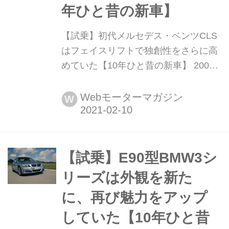
年ひと昔の新車】
【試乗】初代メルセデス・ベンツCLS
はフェイスリフトで独創性をさらに高
めていた【10年ひと昔の新車】 2004
年に衝撃的なデビューを飾った初代メ
ルセデス・ベンツCLSが、2008年には
Webモーターマガジン
W
初めての大幅なフェイスリフトを受け
て日本に上陸している。Motor
Magazine誌ではそのリフレッシュされ
たCLS350を早速フルテスト。今回は
【試乗】E90型BMW3シ
その時の模様をを振り返ってみよう。
リーズは外観を新た
(以下の試...
に、再び魅力をアップ
していた【10年ひと昔