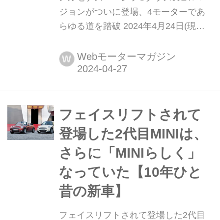
ジョンがついに登場、4モーターであ
らゆる道を踏破 2024年4月24日(現地
時間)、メルセデス・ベンツ Gクラスの
マイナーチェンジモデルがアメリカ・
Webモーターマガジン
W
ロサンジェルスと中国・北京で同時に
発表され、ラインナップに電気自動車
版の「G580 with EQテクノロジー」が
加わった。昨年秋のジャパンモビリテ
フェイスリフトされて
ィショー2023で公開された「コ...
登場した2代目MINIは、
さらに「MINIらしく」
なっていた【10年ひと
昔の新車】
フェイスリフトされて登場した2代目