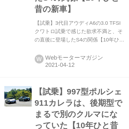
昔の新車】
【試乗】3代目アウディA6の3.0 TFSI
クワトロ試乗で感じた欲求不満と、そ
の直後に登場したS4の関係【10年ひと
昔の新車】 2008年、3代目アウディA6
がフェイスリフトを受けた。ガソリン
Webモーターマガジン
W
エンジンがすべて直噴化され、クワト
ロシステムが最新世代のものとなった
が、この時新たに設定されたのが
「3.0TFSIクワトロ」だった。Motor
【試乗】997型ポルシェ
Magazine誌は欧州で開催された国際試
911カレラは、後期型で
乗会に参加、さっそくA6 3...
まるで別のクルマにな
っていた【10年ひと昔