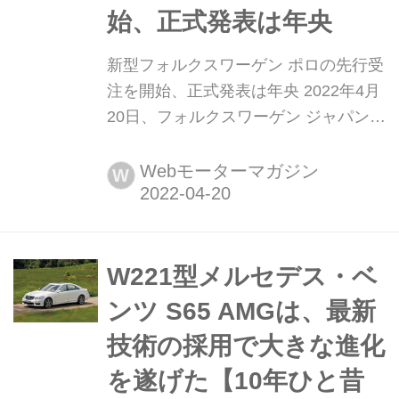
始、正式発表は年央
新型フォルクスワーゲン ポロの先行受
注を開始、正式発表は年央 2022年4月
20日、フォルクスワーゲン ジャパンは
年央にマイナーチェンジする新型ポロ
の先行受注を正規ディーラーで開始し
Webモーターマガジン
W
た。これにあわせて、6月22日までに
予約するとオプション費用5万円分を
サポートする予約注文キャンペーンを
展開する。
W221型メルセデス・ベ
ンツ S65 AMGは、最新
技術の採用で大きな進化
を遂げた【10年ひと昔