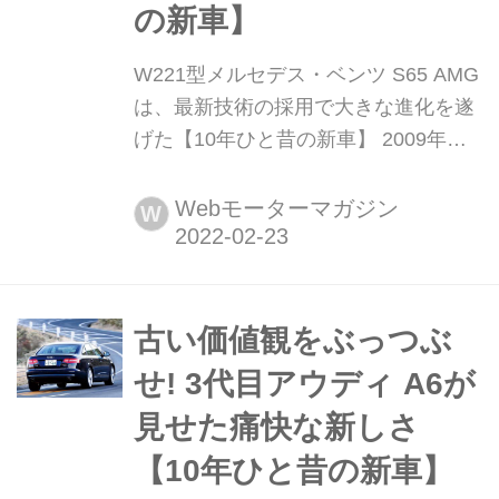
の新車】
W221型メルセデス・ベンツ S65 AMG
は、最新技術の採用で大きな進化を遂
げた【10年ひと昔の新車】 2009年、5
代目W221型メルセデス・ベンツSクラ
スのマイナーチェンジにあわせて、
Webモーターマガジン
W
AMGモデルのS63 AMGとS65 AMGの
フェイスリフトが追加された。注目の
ポイントは内外装の変更だけでなく、
アクティブボディコントロールやトル
古い価値観をぶっつぶ
クベクタリングブレーキなどの最新技
せ! 3代目アウディ A6が
術の採用によ...
見せた痛快な新しさ
【10年ひと昔の新車】