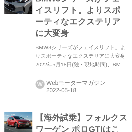
けた。なお同時に、60シリーズ、90シ
イスリフト。よりスポ
リーズの...
ーティなエクステリア
に大変身
BMW3シリーズがフェイスリフト。よ
りスポーティなエクステリアに大変身
2022年5月18日(独・現地時間)、BMW
は3シリーズのフェイスリフトを発
表。「3シリーズの新たな展開の始ま
Webモーターマガジン
W
り」と、その意欲を覗かせている。
【海外試乗】フォルクス
ワーゲン ポロGTIはこ