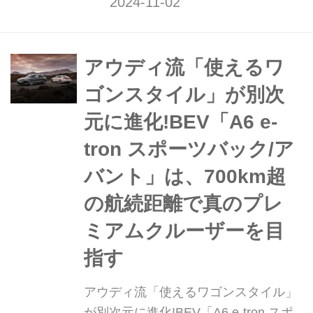
ォーマンス」と、クワトロ駆動で出力
370 kW(ローンチコントロール時は405
kW)の「Audi S6 e-tron」を発表した...
アウディ流「使えるワ
ゴンスタイル」が別次
元に進化!BEV「A6 e-
tron スポーツバック/ア
バント」は、700km超
の航続距離で真のプレ
ミアムクルーザーを目
指す
アウディ流「使えるワゴンスタイル」
が別次元に進化!BEV「A6 e-tron スポ