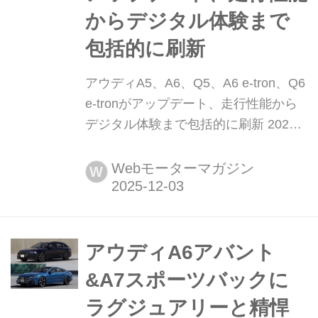
からデジタル体験まで
包括的に刷新
アウディA5、A6、Q5、A6 e-tron、Q6
e-tronがアップデート、走行性能から
デジタル体験まで包括的に刷新 2025
年11月26日(現地時間)、アウディAGは
新しいモデルイヤーの開始にあたり、
Webモーターマガジン
W
A5、A6、Q5、A6 e-tron、Q6 e-tronの
5モデルに包括的なアップデートを加
えた最新型を発表した。この5モデル
は、PPE(プレミアム プラットフォー
アウディA6アバント
ム エレクトリック)とPPC(...
&A7スポーツバックに
ラグジュアリーと精悍