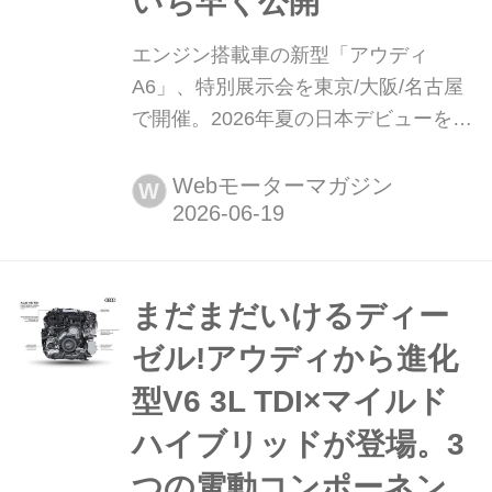
いち早く公開
エンジン搭載車の新型「アウディ
A6」、特別展示会を東京/大阪/名古屋
で開催。2026年夏の日本デビューを前
に、いち早く公開 アウディ ジャパン
は、2026年夏に日本で発売予定のアッ
Webモーターマガジン
W
パーミディアム モデル、新型「A6」
の実車を一般公開に先がけて確認でき
る特別内覧会を東京/大阪/名古屋の3都
市で開催している。
まだまだいけるディー
ゼル!アウディから進化
型V6 3L TDI×マイルド
ハイブリッドが登場。3
つの電動コンポーネン