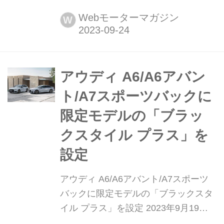
と昔の新車】 「10年ひと昔」とはよく
言うが、およそ10年前のクルマは環境
Webモーターマガジン
W
や安全を重視する傾向が強まってい
た。そんな時代のニューモデル試乗記
を当時の記事と写真で紹介していこ
う。今回は、アウディ A6アバント
アウディ A6/A6アバン
だ。
ト/A7スポーツバックに
限定モデルの「ブラッ
クスタイル プラス」を
設定
アウディ A6/A6アバント/A7スポーツ
バックに限定モデルの「ブラックスタ
イル プラス」を設定 2023年9月19
日、アウディ ジャパンはプレミアム