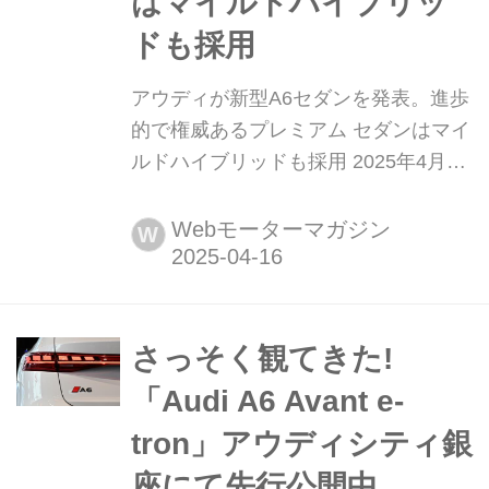
はマイルドハイブリッ
ドも採用
アウディが新型A6セダンを発表。進歩
的で権威あるプレミアム セダンはマイ
ルドハイブリッドも採用 2025年4月15
日(ドイツ現地時間)、アウディ AGは同
年3月に発表したA6アバント(ワゴン)
Webモーターマガジン
W
に続き、A6セダンを発表した。
さっそく観てきた!
「Audi A6 Avant e-
tron」アウディシティ銀
座にて先行公開中