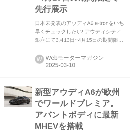
先行展示
日本未発表のアウディA6 e-tronをいち
早くチェックしたい! アウディシティ
銀座にて3月13日~4月15日の期間限定
で先行展示 アウディ ジャパンとアウ
ディ正規販売店契約をするミッドアル
Webモーターマガジン
W
ファは、アウディA6 e-tronシリーズよ
りAudi A6 Sportback e-tron quattro(欧
州仕様車)の先行展示を3月13日から4
月15日までの期間限定で行うことを発
新型アウディA6が欧州
表した。
でワールドプレミア。
アバントボディに最新
MHEVを搭載