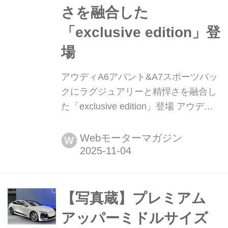
さを融合した
「exclusive edition」登
場
アウディA6アバント&A7スポーツバッ
クにラグジュアリーと精悍さを融合し
た「exclusive edition」登場 アウディ
ジャパンは、プレミアムアッパーミデ
ィアムセグメントの人気モデル「A6
Webモーターマガジン
W
アバント」と「A7スポーツバック」
に、特別装備をまとった限定車
「exclusive edition(エクスクルーシブ
エディション)」を発表した。いずれも
【写真蔵】プレミアム
アウディのカスタマイズ部門「Audi
アッパーミドルサイズ
exc...