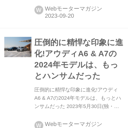
アッパーミディアムクラスであるセダ
Webモーターマガジン
W
ンのA6、ステーションワゴンのA6ア
バント、4ドアクーペのA7スポーツバ
ックに限定モデルの「ブラックスタイ
ル プラス(Black Style PLUS)」を設定
圧倒的に精悍な印象に進
し、9月20日から発売すると発...
化!アウディA6 & A7の
2024年モデルは、もっ
とハンサムだった
圧倒的に精悍な印象に進化!アウディ
A6 & A7の2024年モデルは、もっとハ
ンサムだった 2023年5月30日(独・現
地時間)、アウディは「A6」と「A7」
の2024年モデルを発表。両モデルと
Webモーターマガジン
W