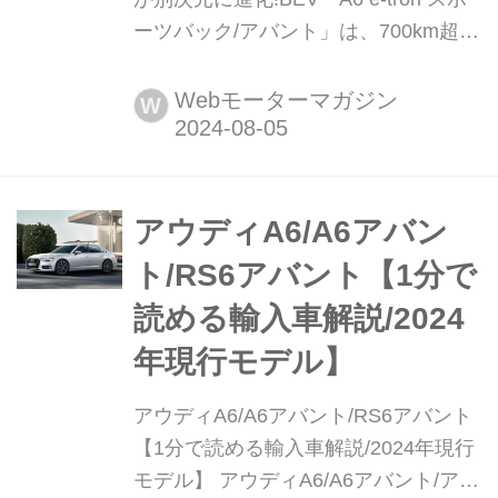
ーツバック/アバント」は、700km超の
航続距離で真のプレミアムクルーザー
を目指す 2024年7月31日(現地時間)、
Webモーターマガジン
W
アウディAGはドイツ本国で「A6 e-
tron スポーツバック/アバント」を発表
した。2021年の上海モーターショーで
公開した「A6 e-tron コンセプト」を実
アウディA6/A6アバン
用化したもので、3年余の時を経て、
ト/RS6アバント【1分で
ついに現実のものになった。
読める輸入車解説/2024
年現行モデル】
アウディA6/A6アバント/RS6アバント
【1分で読める輸入車解説/2024年現行
モデル】 アウディA6/A6アバント/アバ