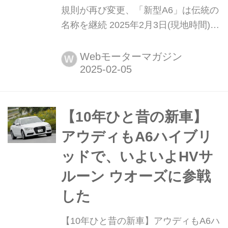
規則が再び変更、「新型A6」は伝統の
名称を継続 2025年2月3日(現地時間)、
アウディAGはモデル名の命名規則を
世界標準化してユーザーにわかりやす
Webモーターマガジン
W
く統一化すると発表した。これによ
り、ボディサイズとポジショニングが
明確に示されることになるというが、
新たな「命名ルール」が浸透するまで
【10年ひと昔の新車】
は、それなりに時間がかかるかもしれ
アウディもA6ハイブリ
ない。
ッドで、いよいよHVサ
ルーン ウオーズに参戦
した
【10年ひと昔の新車】アウディもA6ハ