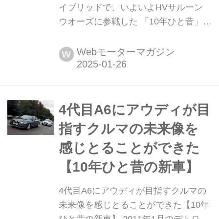
イブリッドで、いよいよHVサルーン
ウオーズに参戦した 「10年ひと昔」と
はよく言うが、およそ10年前のクルマ
は環境や安全を重視する傾向が強まっ
Webモーターマガジン
W
ていた。そんな時代のニューモデル試
乗記を当時の記事と写真で紹介してい
こう。今回は、アウディ A6ハイブリ
ッドだ。
4代目A6にアウディが目
指すクルマの未来像を
感じとることができた
【10年ひと昔の新車】
4代目A6にアウディが目指すクルマの
未来像を感じとることができた【10年
ひと昔の新車】 2011年1月のデトロイ