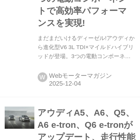
トで高効率パフォーマ
ンスを実現!
まだまだいけるディーゼル!アウディか
ら進化型V6 3L TDI×マイルドハイブリ
ッドが登場。3つの電動コンポーネン
トで高効率パフォーマンスを実現! ア
ウディはQ5とA6のパワートレーンラ
Webモーターマガジン
W
インナップに、進化型V6 3L TDI(ディ
ーゼルターボエンジン)マイルドハイブ
リッドを加えた。次世代48Vマイルド
ハイブリッドシステムMHEV plusをは
アウディA5、A6、Q5、
じめとする3つの電動コンポーネント
A6 e-tron、Q6 e-tronが
の組み合わせによるパフォーマンスア
アップデート、走行性能
ップが魅力で、...