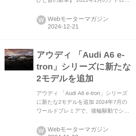
トモーターショーで発表された4代目
アウディA6の国際試乗会が、春の訪れ
Webモーターマガジン
W
が迫るドイツで行われた。アウディは
基幹モデルであるA6にどのような「新
時代」を盛り込んでいたのか。Motor
Magazine誌はこの国際試乗会に参加し
アウディ 「Audi A6 e-
ているので、今回はその模様を振り...
tron」シリーズに新たな
2モデルを追加
アウディ 「Audi A6 e-tron」シリーズ
に新たな2モデルを追加 2024年7月の
ワールドプレミアで、後輪駆動でシス
テム出力270 kW(ローンチコントロー
ル時は280 kW)の「Audi A6 e-tron パフ
Webモーターマガジン
W