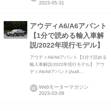
も、フロントやリアのキャラクターラ
インをはじめ、内外装デザインのアッ
プデートが行われ、欧州で6月1日より
販売が開始される。
アウディA6/A6アバント
【1分で読める輸入車解
説/2022年現行モデル】
アウディA6/A6アバント【1分で読める
輸入車解説/2022年現行モデル】 アウ
ディA6/A6アバント(Audi
A6/A6Avant)※S6/S6アバント/RS6ア
バント含む現行モデル発表日:2019年3
Webモーターマガジン
W
月12日車両価格:779万円〜1827万円