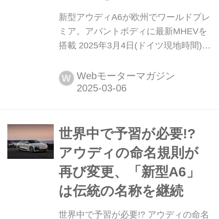
新型アウディA6が欧州でワールドプレ
ミア。アバントボディに最新MHEVを
搭載 2025年3月4日(ドイツ現地時間)、
アウディAGが最新のハイブリッド技
術を採用した新型「A6」を世界初公開
Webモーターマガジン
W
した。先行して登場したバッテリーEV
の「A6 e-tron」(日本未導入)にはスポ
ーツバックとアバントが設定されてい
るが、新型「A6アバント」のデザイン
世界中で予習が必要!?
は「A6 e-tr...
アウディの命名規則が
再び変更、「新型A6」
は伝統の名称を継続
世界中で予習が必要!? アウディの命名