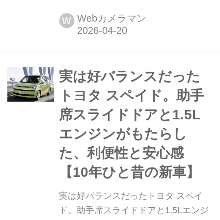
専用CMOSセンサーを搭載したコンパ
クトデジタルカメラ"RICOH GR IV
Webカメラマン
W
Monochrome"がついに登場。画質、速
写性、携行性を従来機である"III"から
さらに高めた"RICOH GR IV"と基本性
能は同じだが、「白黒写真しか撮れな
実は好バランスだった
い」派生モデルである。画素数も...
トヨタ スペイド。助手
席スライドドアと1.5L
エンジンがもたらし
た、利便性と安心感
【10年ひと昔の新車】
実は好バランスだったトヨタ スペイ
ド。助手席スライドドアと1.5Lエンジ