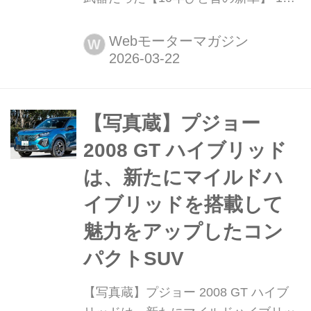
年ひと昔」とはよく言うが、およそ10
年前のクルマは環境や安全を重視する
Webモーターマガジン
W
傾向が強まっていた。そんな時代のニ
ューモデル試乗記を当時の記事と写真
で紹介していこう。今回は、2011年に
マイナーチェンジされた、ホンダ フリ
【写真蔵】プジョー
ードスパイクだ。
2008 GT ハイブリッド
は、新たにマイルドハ
イブリッドを搭載して
魅力をアップしたコン
パクトSUV
【写真蔵】プジョー 2008 GT ハイブ