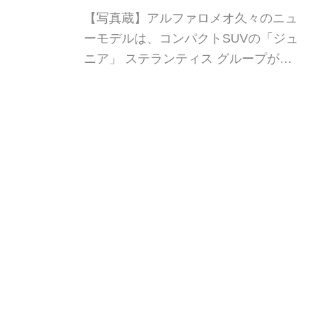
【写真蔵】アルファロメオ久々のニュ
ーモデルは、コンパクトSUVの「ジュ
ニア」 ステランティス グループがプ
ロデュースする「アルファロメオ」ブ
ランドから新型コンパクトSUVの「ジ
Webモーターマガジン
W
ュニア(Junior)」が日本デビュー。ハイ
ブリッド車「プレミアム」のディテー
ルを写真で紹介しよう。
【写真蔵】5ナンバーサ
イズEVで最長の航続距
離を実現した、ヒョン
デ「インスター」
【写真蔵】5ナンバーサイズEVで最長