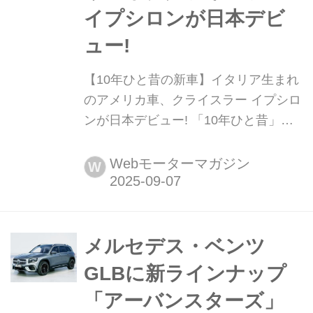
イプシロンが日本デビ
ュー!
【10年ひと昔の新車】イタリア生まれ
のアメリカ車、クライスラー イプシロ
ンが日本デビュー! 「10年ひと昔」と
はよく言うが、およそ10年前のクルマ
は環境や安全を重視する傾向が強まっ
Webモーターマガジン
W
ていた。そんな時代のニューモデル試
乗記を当時の記事と写真で紹介してい
こう。今回は、クライスラー イプシロ
ンだ。
メルセデス・ベンツ
GLBに新ラインナップ
「アーバンスターズ」