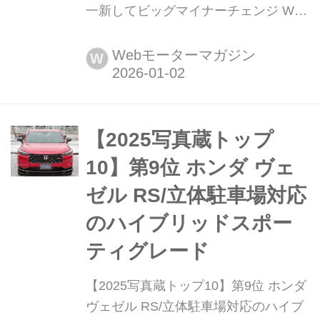
一新してビッグマイナーチェンジ Web
モーターマガジン年末年始恒例のスペ
シャル企画、2025年1月1日〜12月21
Webモーターマガジン
W
日に紹介した「写真蔵」から人気の高
かったモデルのトップ10をカウントダ
ウン形式で紹介しよう。第4位は、ビ
ッグマイナーチェンジされたスズキの
【2025写真蔵トップ
コンパクト クロスオーバーSUV「クロ
10】第9位 ホンダ ヴェ
スビー(X BEE)...
ゼル RS/立体駐車場対応
のハイブリッドスポー
ティグレード
【2025写真蔵トップ10】第9位 ホンダ
ヴェゼル RS/立体駐車場対応のハイブ