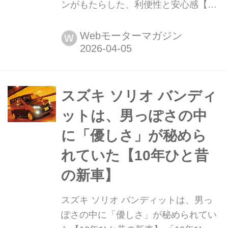
ンがもたらした、利便性と安心感【10
年ひと昔の新車】 「10年ひと昔」とは
よく言うが、およそ10年前のクルマは
Webモーターマガジン
W
環境や安全を重視する傾向が強まって
いた。そんな時代のニューモデル試乗
記を当時の記事と写真で紹介していこ
う。今回は、2012年にトヨタ ポルテ
スズキ ソリオ バンディ
がフルモデルチェンジしたときに姉妹
ットは、男っぽさの中
車として登場した、スペイドだ。
に「優しさ」が秘めら
れていた【10年ひと昔
の新車】
スズキ ソリオ バンディットは、男っ
ぽさの中に「優しさ」が秘められてい