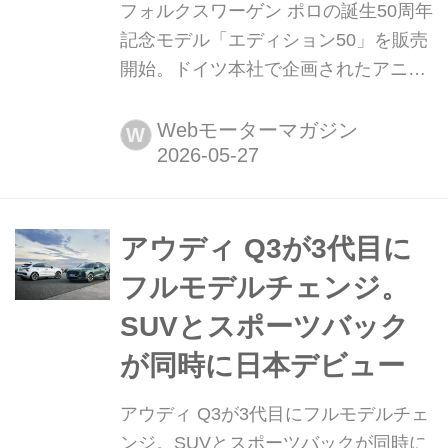
フォルクスワーゲン ポロの誕生50周年
記念モデル「エディション50」を販売
開始。ドイツ本社で企画されたアニバ
ーサリーモデル 2026年5月26日、フォ
ルクスワーゲン グループ ジャパン
Webモーターマガジン
W
は、コンパクト ハッチバック「ポロ」
の誕生50周年を記念したアニバーサリ
ーモデル「Edition 50(エディション
50)」の販売を開始した。
アウディ Q3が3代目に
フルモデルチェンジ。
SUVとスポーツバック
が同時に日本デビュー
アウディ Q3が3代目にフルモデルチェ
ンジ。SUVとスポーツバックが同時に