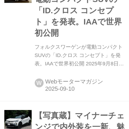
「ID.クロス コンセプ
ト」を発表。IAAで世界
初公開
フォルクスワーゲンが電動コンパクト
SUVの「ID.クロス コンセプト」を発
表。IAAで世界初公開 2025年9月8日、
フォルクスワーゲンはミュンヘンで開
催されるIAAモビリティ(9月8日〜14
Webモーターマガジン
W
日)で、電動コンパクトSUVの「ID.ク
ロス コンセプト(CROSS Concept)」
を発表。市販版は2026年夏に、世界に
向けて発表される予定だ。
【写真蔵】マイナーチェ
ンジで内外装を一新、魅