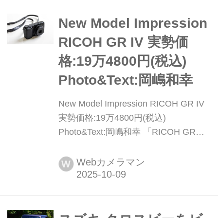
New Model Impression
RICOH GR IV 実勢価
格:19万4800円(税込)
Photo&Text:岡嶋和幸
New Model Impression RICOH GR IV
実勢価格:19万4800円(税込)
Photo&Text:岡嶋和幸 「RICOH GR
III」から約6年半ぶりのモデルチェンジ
となった“定番&高級”コンパクトデジタ
Webカメラマン
W
ルカメラ「RICOH GR IV」。約2574
万画素のAPS-CサイズCMOSセンサ
ー、28mm相当のGRレンズ、画像処理
エンジンなど主要デバイスの全てを刷