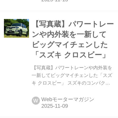
レミアされるとアナウンスされている
が、発表を前にさまざまなテストが繰
り広げられている。一方で、そのイン
【写真蔵】パワートレー
テリアについても新たな趣向が凝らさ
ンや内外装を一新して
れているようだ。
ビッグマイチェンした
「スズキ クロスビー」
【写真蔵】パワートレーンや内外装を
一新してビッグマイチェンした「スズ
キ クロスビー」 スズキのコンパクト
クロスオーバーSUV「クロスビー(X
BEE)」がビッグマイナーチェンジされ
Webモーターマガジン
W
た。そのディテールを写真で紹介しよ
う。