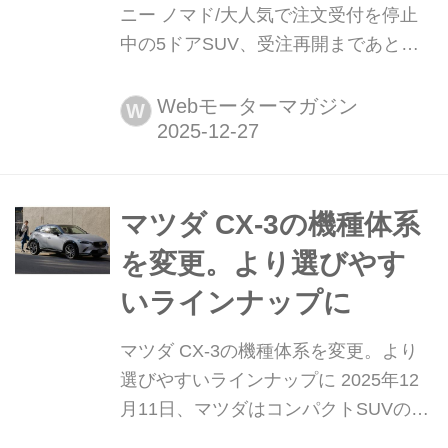
ニー ノマド/大人気で注文受付を停止
中の5ドアSUV、受注再開まであとわ
ずか Webモーターマガジン年末年始恒
例のスペシャル企画、2025年1月1日〜
Webモーターマガジン
W
12月21日に紹介した「写真蔵」から人
気の高かったモデルのトップ10をカウ
ントダウン形式で紹介しよう。第10位
は、2025年1月30日に発表(発売は4月3
マツダ CX-3の機種体系
日)されるや否や約5万台のオーダーが
を変更。より選びやす
あり、受注を一時...
いラインナップに
マツダ CX-3の機種体系を変更。より
選びやすいラインナップに 2025年12
月11日、マツダはコンパクトSUVの
CX-3の機種体系を変更し、同日から予