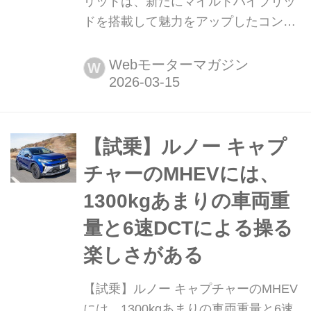
リッドは、新たにマイルドハイブリッ
ドを搭載して魅力をアップしたコンパ
クトSUV プジョーのコンパクト
SUV「2008」に新設定されたのが、マ
Webモーターマガジン
W
イルドハイブリッドを採用した「GTハ
イブリッド」だ。そのディテールを写
真で紹介しよう。(写真:平野 陽)
【試乗】ルノー キャプ
チャーのMHEVには、
1300kgあまりの車両重
量と6速DCTによる操る
楽しさがある
【試乗】ルノー キャプチャーのMHEV
には、1300kgあまりの車両重量と6速