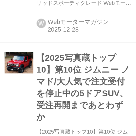
リッドスポーティグレード Webモータ
ーマガジン年末年始恒例のスペシャル
企画、2025年1月1日〜12月21日に紹
Webモーターマガジン
W
介した「写真蔵」から人気の高かった
モデルのトップ10をカウントダウン形
式で紹介しよう。第9位は、ホンダの
コンパクトSUV「ヴェゼル」に追加設
【2025写真蔵トップ
定された新グレード「e:HEV RS(以
10】第10位 ジムニー ノ
下、RS)...
マド/大人気で注文受付
を停止中の5ドアSUV、
受注再開まであとわず
か
【2025写真蔵トップ10】第10位 ジム