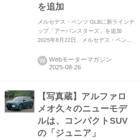
を追加
メルセデス・ベンツ GLBに新ラインナ
ップ「アーバンスターズ」を追加
2025年8月22日、メルセデス・ベンツ
日本はコンパクトSUVの「GLB」に新
ラインナップ「GLB180 アーバンスタ
Webモーターマガジン
W
ーズ(Urban Stars)」、「GLB200d 4マ
ティック アーバンスターズ」(以下、
GLBアーバンスターズ)を追加して発売
した。
【写真蔵】アルファロ
メオ久々のニューモデ
ルは、コンパクトSUV
の「ジュニア」