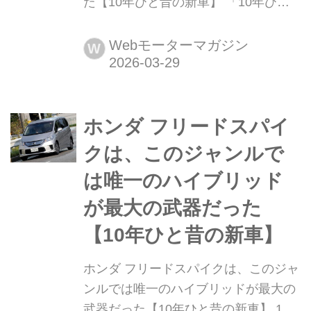
た【10年ひと昔の新車】 「10年ひと
昔」とはよく言うが、およそ10年前の
クルマは環境や安全を重視する傾向が
Webモーターマガジン
W
強まっていた。そんな時代のニューモ
デル試乗記を当時の記事と写真で紹介
していこう。今回は、2012年にスズキ
ホンダ フリードスパイ
ソリオに追加設定された「ソリオ バン
ディット」だ。
クは、このジャンルで
は唯一のハイブリッド
が最大の武器だった
【10年ひと昔の新車】
ホンダ フリードスパイクは、このジャ
ンルでは唯一のハイブリッドが最大の
武器だった【10年ひと昔の新車】 10