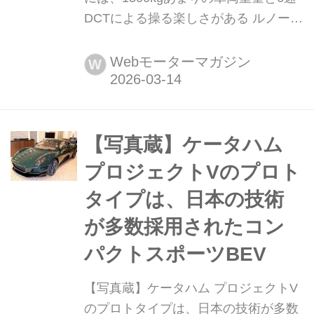
DCTによる操る楽しさがある ルノーの
BセグメントSUV、キャプチャーが
2025年夏にマイナーチェンジを受けた
Webモーターマガジン
W
ことを機に設定されたマイルドハイブ
リッド車(MHEV)。今回、あらためて
ジックリ乗る機会を得たので、その印
象を報告しておこう。(写真:平野 陽)
【写真蔵】ケータハム
プロジェクトVのプロト
タイプは、日本の技術
が多数採用されたコン
パクトスポーツBEV
【写真蔵】ケータハム プロジェクトV
のプロトタイプは、日本の技術が多数