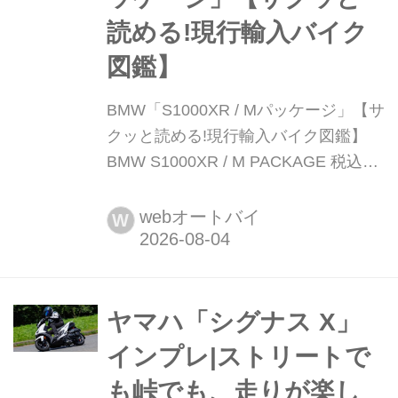
読める!現行輸入バイク
図鑑】
BMW「S1000XR / Mパッケージ」【サ
クッと読める!現行輸入バイク図鑑】
BMW S1000XR / M PACKAGE 税込価
格:269万7000円 / 313万円 全長×全幅×
全高:2155×915×1460mm ホイールベ
webオートバイ
W
ース:1550mm シート高:790〈850〉
mm 車両重量:238kg ※〈〉はMパッケ
ージ ※写真はMパッケージ 最強の...
ヤマハ「シグナス X」
インプレ|ストリートで
も峠でも、走りが楽し