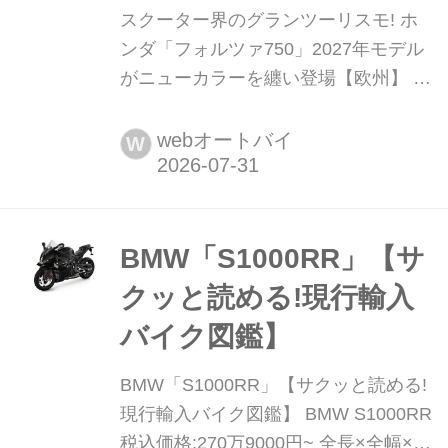
スクーター界のグランツーリスモ! ホ
ンダ「フォルツァ750」2027年モデル
がニューカラーを纏い登場【欧州】 ホ
ンダは欧州でフラッグシップGTスクー
ター「フォルツァ750」の2027年モデ
webオートバイ
W
ルを発表した。今回の変更はカラーリ
ングの刷新が中心で、魅力的な2つの
新色が追加されている。
BMW「S1000RR」【サ
クッと読める!現行輸入
バイク図鑑】
BMW「S1000RR」【サクッと読める!
現行輸入バイク図鑑】 BMW S1000RR
税込価格:270万9000円~ 全長×全幅×全