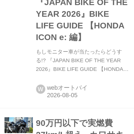
『JAPAN BIKE OF THE
YEAR 2026』BIKE
LIFE GUIDE 【HONDA
ICON e: 編】
もしモニター車が当たったらどうす
る!? 『JAPAN BIKE OF THE YEAR
2026』BIKE LIFE GUIDE 【HONDA
ICON e: 編】 『JAPAN BIKE OF THE
YEAR 2026』では、今年も投票者の中
webオートバイ
W
から抽選で豪華モニター車をプレゼン
ト! 本企画では、専門的な試乗評価で
はなく、編集部・八橋が初心者にもわ
かりやすい目線で各車を解説。もしこ
90万円以下で実燃費
れらのモニター車が当たったら、どこ