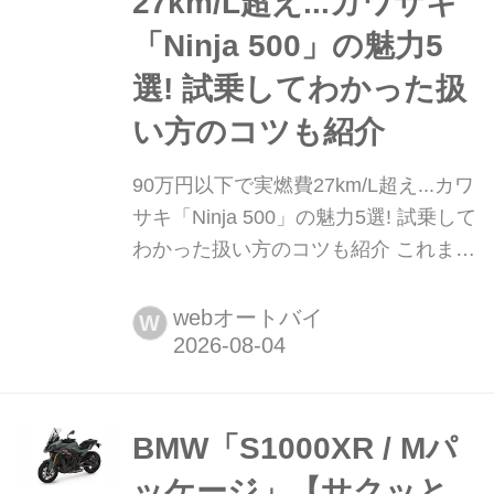
27km/L超え...カワサキ
へ行く? どう使う? そん...
「Ninja 500」の魅力5
選! 試乗してわかった扱
い方のコツも紹介
90万円以下で実燃費27km/L超え...カワ
サキ「Ninja 500」の魅力5選! 試乗して
わかった扱い方のコツも紹介 これまで
Kawasaki Good Times Journalでは、
「街乗り編」と「高速道路・ワインデ
webオートバイ
W
ィング編」の2回にわたり、Ninja 500
のリアルなインプレッションをお届け
してきました。今回はその総集編とし
て、さまざまなシチュエーションを走
BMW「S1000XR / Mパ
って改めて実感した「Ninja...
ッケージ」【サクッと