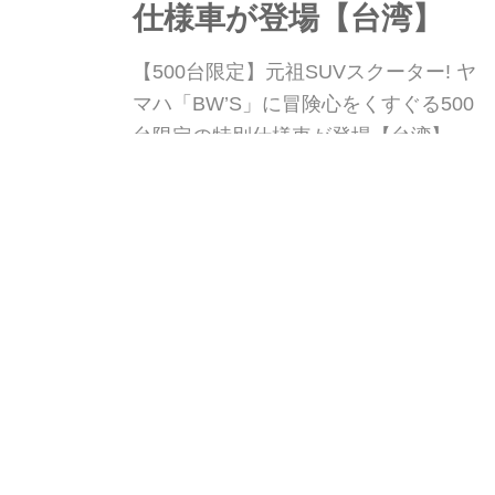
仕様車が登場【台湾】
【500台限定】元祖SUVスクーター! ヤ
マハ「BW’S」に冒険心をくすぐる500
台限定の特別仕様車が登場【台湾】 台
湾ヤマハは、無骨なスタイルで人気の
「BW'S」に都市探索をテーマとした
webオートバイ
W
限定カラーを設定し、2026年7月24日
に発売した。台湾国内でわずか500台
のみの販売となるこのモデルは、専用
装備を満載してライダーの所有欲を刺
カワサキ「Ninja e-1」
激する魅力的な1台に仕上がってい
【サクッと読める!2026
る。
年モデル国産車図鑑】
カワサキ「Ninja e-1」【サクッと読め