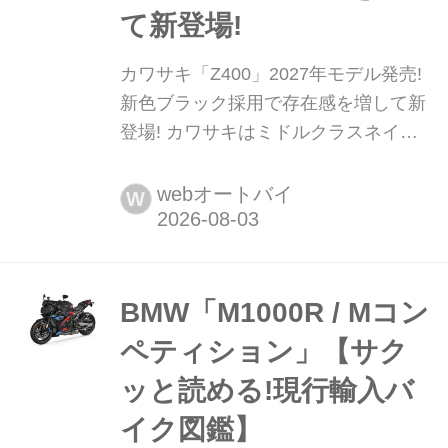
て新登場!
カワサキ「Z400」2027年モデル発売!
新色ブラック採用で存在感を増して新
登場! カワサキはミドルクラスネイキ
ッド「Z400」の2027年モデルを発表
した。398cc並列2気筒エンジンや軽量
webオートバイ
W
トレリスフレームといった基本性能は
そのままに、新たなカラー&グラフィ
ックを採用。発売日は2026年9月5日、
メーカー希望小売価格は77万円とな
BMW「M1000R / Mコン
る。 まとめ:松本正雅 40...
ペティション」【サク
ッと読める!現行輸入バ
イク図鑑】