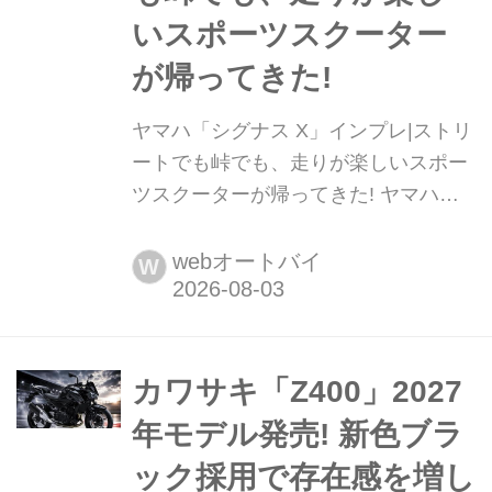
いスポーツスクーター
が帰ってきた!
ヤマハ「シグナス X」インプレ|ストリ
ートでも峠でも、走りが楽しいスポー
ツスクーターが帰ってきた! ヤマハの
スポーツバイクを彷彿させるシャープ
なスタイルと充実した実用装備を備
webオートバイ
W
え、シグナスXが新世代へ進化。力強
く滑らかな加速に加え、新フレームが
生み出す安定感と軽快なハンドリング
を、街中からワインディングまで走っ
カワサキ「Z400」2027
て確かめた。
年モデル発売! 新色ブラ
ック採用で存在感を増し