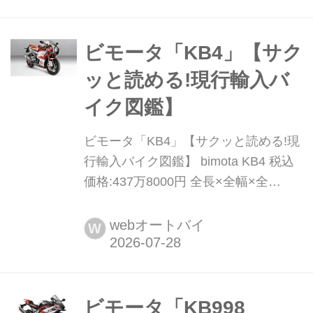
ン。ビキニカウルを装着したカフェも
引き続きラインアップされており、ス
タンダードやSEも含めると、Z900RS
ビモータ「KB4」【サク
には多彩なバリエーションが存在す
ッと読める!現行輸入バ
る。今回はブラックボールエディショ
イク図鑑】
ンとカフェの2...
ビモータ「KB4」【サクッと読める!現
行輸入バイク図鑑】 bimota KB4 税込
価格:437万8000円 全長×全幅×全
高:2050×774×1150mm ホイールベー
ス:1390mm シート高:810(+ / - 8)mm
webオートバイ
W
車両重量:194kg 2019年にカワサキと
資本提携を結び復活を果たした名門ビ
モータ。その協業第2弾となる...
ビモータ「KB998