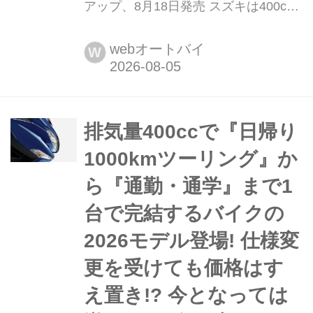
アップ、8月18日発売 スズキは400cc
ラグジュアリースクーター「バーグマ
ン400 ABS」の仕様を一部変更し、
webオートバイ
W
2026年8月18日に発売する。今回の変
更点はE10ガソリンへの対応が中心と
なるが、上質な乗り心地や高い走行性
能、優れた積載性といったバーグマン
排気量400ccで『日帰り
ならではの魅力はそのまま継承。成熟
1000kmツーリング』か
を重ねたビ...
ら『通勤・通学』まで1
台で完結するバイクの
2026モデル登場! 仕様変
更を受けても価格はす
え置き!? 今となっては