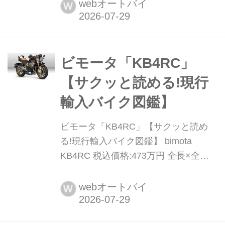
なるライバルとの比較をしてみよう。
webオートバイ
W
ホンダのCB1000F、スズキの
KATANA、三者三様のキャラと魅力が
あるが、ここではそれぞれの長所と武
器について検証していくことにしよ
ビモータ「KB4RC」
う。
【サクッと読める!現行
輸入バイク図鑑】
ビモータ「KB4RC」【サクッと読め
る!現行輸入バイク図鑑】 bimota
KB4RC 税込価格:473万円 全長×全幅×
全高:2040×773×1060mm ホイールベ
ース:1390mm シート高:810(+ / - 8)mm
webオートバイ
W
車両重量:191kg ニンジャ1000SX譲り
の1043cc水冷並列4気筒エンジンを、