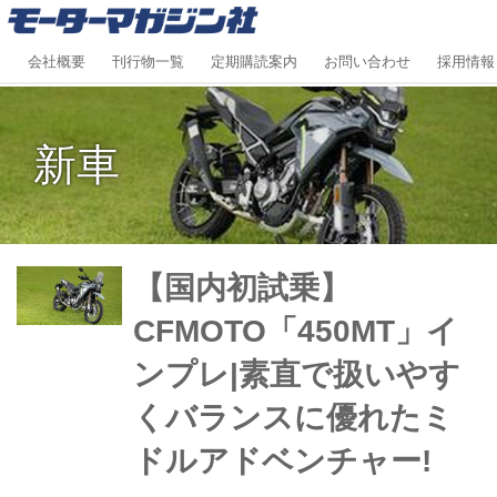
会社概要
刊行物一覧
定期購読案内
お問い合わせ
採用情報
新車
【国内初試乗】
CFMOTO「450MT」イ
ンプレ|素直で扱いやす
くバランスに優れたミ
ドルアドベンチャー!