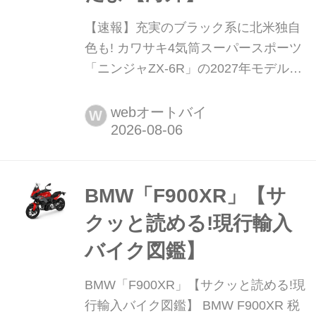
【速報】充実のブラック系に北米独自
色も! カワサキ4気筒スーパースポーツ
「ニンジャZX-6R」の2027年モデルを
発表、2気筒ニンジャも出たよ【海
外】 カワサキは欧州で、ミドル4気筒
webオートバイ
W
スーパースポーツ「Ninja ZX-6R」
「Ninja ZX-4R/RR」、2気筒フルカウ
ルスポーツ「Ninja 500」の2027年モ
デルを発表した。同じく北米でも
BMW「F900XR」【サ
「Ninja ZX-6R」を発表している。日
クッと読める!現行輸入
本でも一部は2027年モデルを発表済
バイク図鑑】
み...
BMW「F900XR」【サクッと読める!現
行輸入バイク図鑑】 BMW F900XR 税