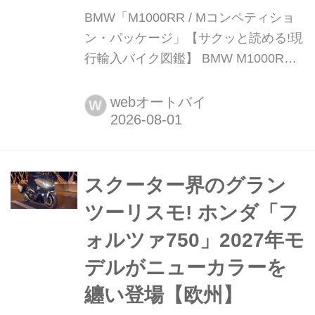
BMW「M1000RR / Mコンペティショ
ン・パッケージ」【サクッと読める!現
行輸入バイク図鑑】 BMW M1000RR /
Mコンペティション・パッケージ 税込
価格:430万2000円~ / 502万2000円~ 全
webオートバイ
W
長×全幅×全高:2085×899×1230mm ホ
イールベース:1460mm シート
高:865mm 車両重量:194kg ※写真はM
コンペティション・パッケー...
スクーター界のグラン
ツーリスモ! ホンダ「フ
ォルツァ750」2027年モ
デルがニューカラーを
纏い登場【欧州】