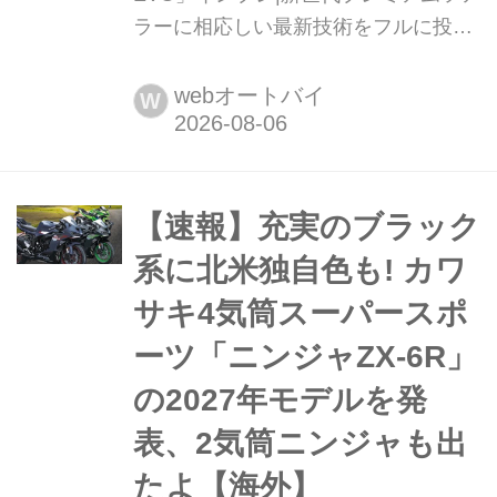
ラーに相応しい最新技術をフルに投入
KTMのフラッグシップアドベンチャー
が、さらに先進性を高めて登場。クラ
webオートバイ
W
ッチ操作を必要としないAMT(オート
メイティッドトランスミッション)や先
進のACC(アダプティブクルーズコン
トロール)、SAT(セミアクティブテク
【速報】充実のブラック
ノロジー)など最新技術を満載しなが
系に北米独自色も! カワ
ら、走らせると軽快でスポーテ...
サキ4気筒スーパースポ
ーツ「ニンジャZX-6R」
の2027年モデルを発
表、2気筒ニンジャも出
たよ【海外】