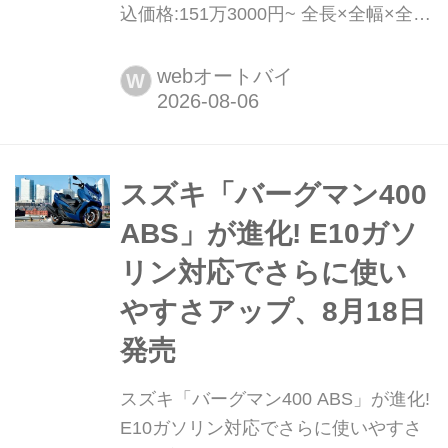
込価格:151万3000円~ 全長×全幅×全
高:2160×920×1145mm ホイールベー
ス:1535mm シート高:820〈775〉mm
webオートバイ
W
車両重量:228kg ※〈〉はロー仕様 高
いスポーツ性を備えつつ、長距離走行
も快適にこなすBMWのミドルクラ
ス・...
スズキ「バーグマン400
ABS」が進化! E10ガソ
リン対応でさらに使い
やすさアップ、8月18日
発売
スズキ「バーグマン400 ABS」が進化!
E10ガソリン対応でさらに使いやすさ