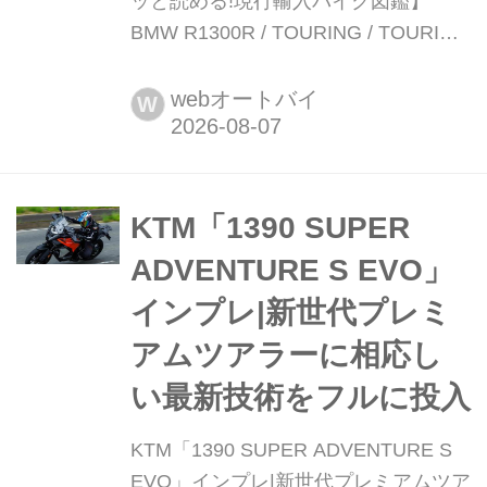
ッと読める!現行輸入バイク図鑑】
BMW R1300R / TOURING / TOURING
ASA 税込価格:211万9000円~ / 244万
8000円~ / 257万1000円~ 全長×全幅×
webオートバイ
W
全高:2125×835×1090mm ホイールベ
ース:1510mm シート高:810〈820〉
mm 車両重量:2...
KTM「1390 SUPER
ADVENTURE S EVO」
インプレ|新世代プレミ
アムツアラーに相応し
い最新技術をフルに投入
KTM「1390 SUPER ADVENTURE S
EVO」インプレ|新世代プレミアムツア