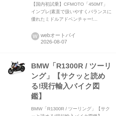
【国内初試乗】CFMOTO「450MT」
インプレ|素直で扱いやすくバランスに
優れたミドルアドベンチャー!
CFMOTO「450MT」は、舗装路から
ダートまで幅広いシーンに対応するミ
webオートバイ
W
ドルクラスのアドベンチャーモデル
だ。449cc水冷並列2気筒エンジンを搭
載し、21インチフロントホイールやロ
ングストロークサスペンションを採用
BMW「R1300R / ツーリ
することで高い走破性を実現。軽量な
ング」【サクッと読め
車体と扱いやすい出力特性を兼...
る!現行輸入バイク図
鑑】
BMW「R1300R / ツーリング」【サク