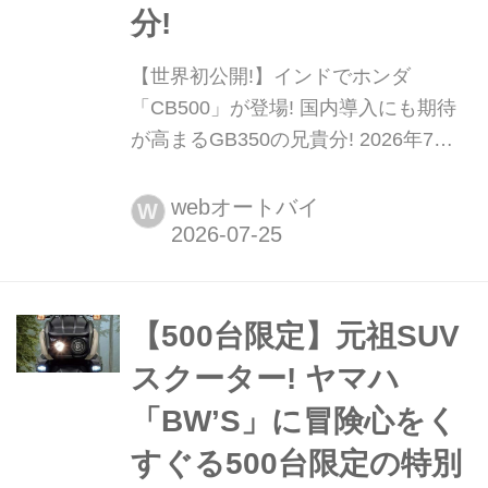
分!
【世界初公開!】インドでホンダ
「CB500」が登場! 国内導入にも期待
が高まるGB350の兄貴分! 2026年7月
24日、インドでホンダがインド生産予
定のニューモデル10機種を発表。その
webオートバイ
W
目玉として空冷シングルエンジン搭載
のヘリテイジロードスター、CB500が
世界初公開された。日本国内導入の情
報はまだないが、国内でGB350シリー
【500台限定】元祖SUV
ズとして大人気を誇るモデルの兄貴分
スクーター! ヤマハ
の登場だけに期...
「BW’S」に冒険心をく
すぐる500台限定の特別