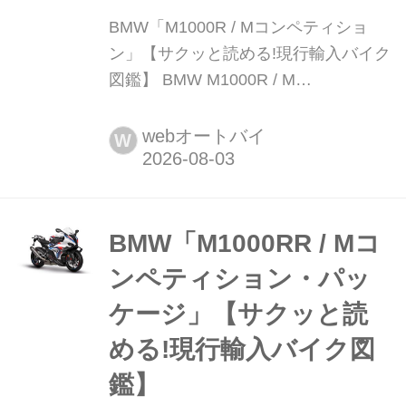
BMW「M1000R / Mコンペティショ
ン」【サクッと読める!現行輸入バイク
図鑑】 BMW M1000R / M
COMPETITION 税込価格:277万9000円
/ 361万5000円 全長×全幅×全
webオートバイ
W
高:2085×850×1100mm(ミラーを含ま
ない) ホイールベース:1465mm シート
高:830mm 車両重量:202kg BMW
Motorradが...
BMW「M1000RR / Mコ
ンペティション・パッ
ケージ」【サクッと読
める!現行輸入バイク図
鑑】