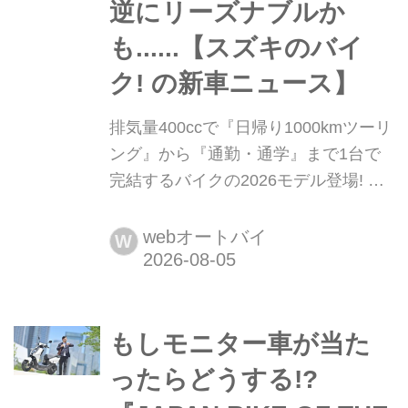
逆にリーズナブルか
も......【スズキのバイ
ク! の新車ニュース】
排気量400ccで『日帰り1000kmツーリ
ング』から『通勤・通学』まで1台で
完結するバイクの2026モデル登場! 仕
様変更を受けても価格はすえ置き!? 今
となっては逆にリーズナブルかも......
webオートバイ
W
【スズキのバイク! の新車ニュース】
スズキの400ccラインアップは新型
DR-Z4S/SMだけじゃない! バイクの本
もしモニター車が当た
場欧州で「グランドツアラー」として
愛され続ける400ccモデルが一部仕様
ったらどうする!?
を変更して登場です!