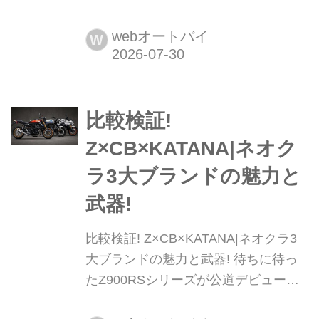
チャーの走破性とスクーターの実用性
を高度に融合させ、独自のSUVイメー
webオートバイ
W
ジを確立したホンダ「X-ADV」。欧州
で発表された2027年モデルではカラー
ラインナップが一新され、さらに洗練
された佇まいとなった。
比較検証!
Z×CB×KATANA|ネオク
ラ3大ブランドの魅力と
武器!
比較検証! Z×CB×KATANA|ネオクラ3
大ブランドの魅力と武器! 待ちに待っ
たZ900RSシリーズが公道デビューを
果たしたところで、Z900RSと、気に