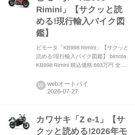
Rimini」【サクッと読
める!現行輸入バイク図
鑑】
ビモータ「KB998 Rimini」【サクッと
読める!現行輸入バイク図鑑】 bimota
KB998 Rimini 税込価格:693万円 全長×
全幅×全高:2085×862×1205mm ホイー
ルベース:1455mm シート高:830mm 車
webオートバイ
W
両重量:207kg スーパーバイク世界選手
権を2025年シーズンから「BbK(ビモ
ータ・バイ・カワサキ)」チーム...
カワサキ「Z e-1」【サ
クッと読める!2026年モ