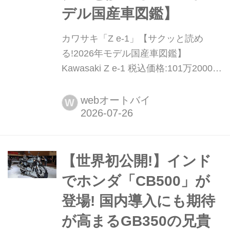
デル国産車図鑑】
カワサキ「Z e-1」【サクッと読め
る!2026年モデル国産車図鑑】
Kawasaki Z e-1 税込価格:101万2000円
全長×全幅×全高:1980×730×1035mm
ホイールベース:1370mm シート
webオートバイ
W
高:785mm 車両重量:135kg ニンジャe-
1と同時に2024年1月に発売されたネイ
キッドバージョンのZ e-1。 Z400ベ...
【世界初公開!】インド
でホンダ「CB500」が
登場! 国内導入にも期待
が高まるGB350の兄貴