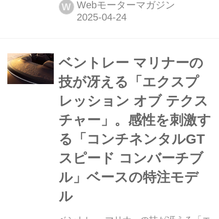
トセラー車・VWゴルフ。初代モデル
Webモーターマガジン
W
は1975年3月から日本への導入が開始
され、今年で50周年を迎える。ここで
は、その半世紀の足跡を辿った「VW
ゴルフ クロニクル vol.1」(2025年2月
ベントレー マリナーの
25日発売)から、...
技が冴える「エクスプ
レッション オブ テクス
チャー」。感性を刺激す
る「コンチネンタルGT
スピード コンバーチブ
ル」ベースの特注モデ
ル