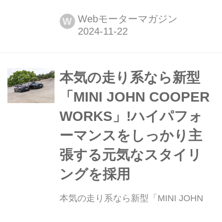
発表日:2024年10月10日 車両価格:464
万円〜585万円 伝統に則ってソフトト
Webモーターマガジン
W
ップを採用 第4世代MINIの5番目のモ
デルとして登場。伝統に則ってソフト
トップが採用されたコンバーチブル
で、コンパクト...
本気の走り系なら新型
「MINI JOHN COOPER
WORKS」!ハイパフォ
ーマンスをしっかり主
張する元気なスタイリ
ングを採用
本気の走り系なら新型「MINI JOHN
COOPER WORKS」!ハイパフォーマ