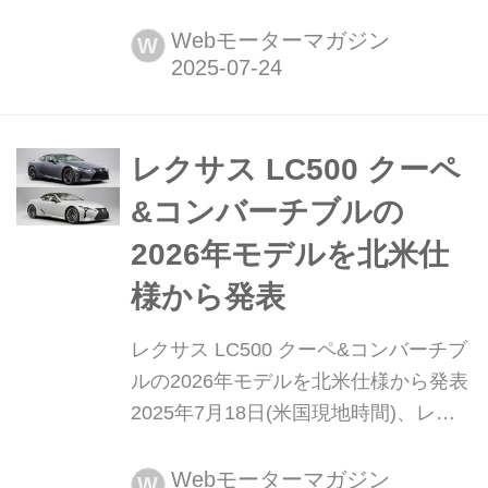
ペ&コンバーチブルの「LC」シリーズ
を一部改良して同年8月4日から発売す
Webモーターマガジン
W
ると発表した。また、特別仕様車の
LC500「ピナクル(PINNACLE)」およ
びLC500コンバーチブル「ピナクル」
を設定し、それぞれ100台を抽選販
レクサス LC500 クーペ
売...
&コンバーチブルの
2026年モデルを北米仕
様から発表
レクサス LC500 クーペ&コンバーチブ
ルの2026年モデルを北米仕様から発表
2025年7月18日(米国現地時間)、レク
サスは北米市場向けにLC500 クーペ&
コンバーチブルの2026年モデルを発表
Webモーターマガジン
W