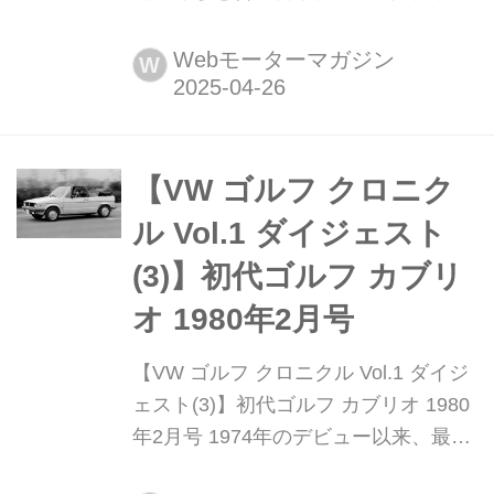
ォード マスタングに特別仕様車「V6
スポーツ アピアランス」が限定25台で
Webモーターマガジン
W
販売開始された。2010年10月に改良を
受け、V6エンジンが従来の4.4L SOHC
から3.7L DOHCに代わり、V8エンジン
もそれまでの4.6L SOHCから5L
【VW ゴルフ クロニク
DOHCに変更さ...
ル Vol.1 ダイジェスト
(3)】初代ゴルフ カブリ
オ 1980年2月号
【VW ゴルフ クロニクル Vol.1 ダイジ
ェスト(3)】初代ゴルフ カブリオ 1980
年2月号 1974年のデビュー以来、最新
型は8.5世代目となっている世界的ベス