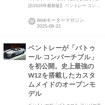
説/2025年最新版】 ベントレー コンチ
ネンタルGT/コンチネンタル
GTC(Bentley Continental
Webモーターマガジン
W
GT/Continental GTC)現行モデル発表
日:2024年6月27日車両価格:3367万
円〜4567万2000円
ベントレーが「バトゥ
ール コンバーチブル」
を初公開。史上最強の
W12を搭載したカスタ
ムメイドのオープンモ
デル