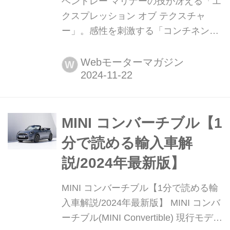
ベントレー マリナーの技が冴える「エ
クスプレッション オブ テクスチャ
ー」。感性を刺激する「コンチネンタ
ルGTスピード コンバーチブル」ベー
スの特注モデル 2024年11月20日(英・
Webモーターマガジン
W
現地時間)、ベントレーのビスポーク
(特別注文)部門であるマリナーは、
米・カリフォルニアにあるベントレー
ランチョ ミラージュと共同で製作した
MINI コンバーチブル【1
「エクスプレッション オブ テクスチ
分で読める輸入車解
ャー(Expressions of Texture=質感の表
説/2024年最新版】
現)」を発表。...
MINI コンバーチブル【1分で読める輸
入車解説/2024年最新版】 MINI コンバ
ーチブル(MINI Convertible) 現行モデル