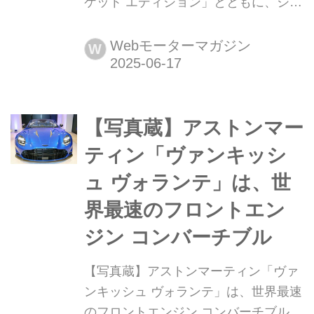
ケット エディション」とともに、シボ
レー ファンデーで日本初公開 ゼネラ
ルモーターズ(以下、GM)ジャパンはシ
Webモーターマガジン
W
ボレー コルベットの高性能モデル
「Z06」のコンバーチブルモデルと、
日本限定モデルの「イエロージャケッ
【写真蔵】アストンマー
ト エディション(YELLOW JACKET
EDITION)」を追加設定して、2025年6
ティン「ヴァンキッシ
月14日より販売を開始した。
ュ ヴォランテ」は、世
界最速のフロントエン
ジン コンバーチブル
【写真蔵】アストンマーティン「ヴァ
ンキッシュ ヴォランテ」は、世界最速
のフロントエンジン コンバーチブル