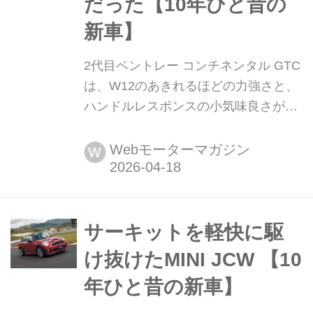
だった【10年ひと昔の
新車】
2代目ベントレー コンチネンタル GTC
は、W12のあきれるほどの力強さと、
ハンドルレスポンスの小気味良さが魅
力だった【10年ひと昔の新車】 2代目
ベントレー コンチネンタル GTCがデ
Webモーターマガジン
W
ビューしたのは、2011年のフランクフ
ルトモーターショー。2010年のパリサ
ロンで2代目コンチネンタル GTが登場
したのに続き、ベントレーが新しい時
サーキットを軽快に駆
代に入ったことを告げるモデルだっ
け抜けたMINI JCW 【10
た。ではその第2世代はどんなモデル
年ひと昔の新車】
だったのか。今回は2...