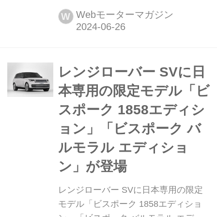
シブなモデル ベントレー モーターズ
Webモーターマガジン
W
のビスポーク部門マリナーが、東洋と
西洋の狭間に位置するトルコ イスタン
ブールの景観と歴史を愛でる限定モデ
ルを製作した。「ベントレー マリナー
レンジローバー SVに日
イスタンブール シルエットコレクショ
本専用の限定モデル「ビ
ン」と称される、「コンチネンタルGT
スポーク 1858エディシ
アズール V8」と「フライングスパー
ア...
ョン」「ビスポーク バ
ルモラル エディショ
ン」が登場
レンジローバー SVに日本専用の限定
モデル「ビスポーク 1858エディショ