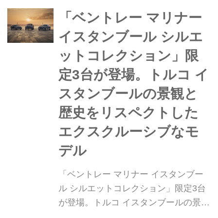
開始し、発売は8月下旬ごろを予定し
ている。また、発売記念の「Bespoke
「ベントレー マリナー
Build(ビスポーク ビルド)」は100台を
イスタンブール シルエ
抽選...
ットコレクション」限
定3台が登場。トルコ イ
スタンブールの景観と
歴史をリスペクトした
エクスクルーシブなモ
デル
「ベントレー マリナー イスタンブー
ル シルエットコレクション」限定3台
が登場。トルコ イスタンブールの景観
と歴史をリスペクトしたエクスクルー