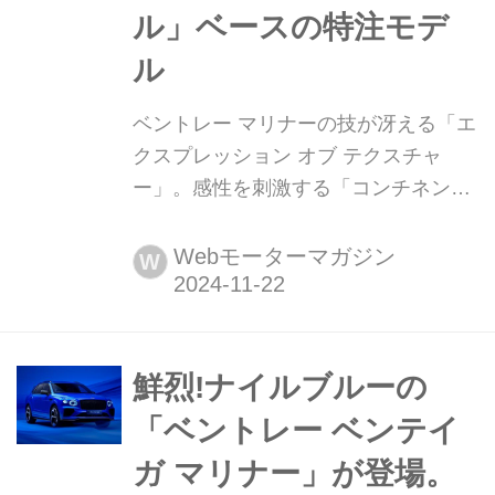
ル」ベースの特注モデ
ル
ベントレー マリナーの技が冴える「エ
クスプレッション オブ テクスチャ
ー」。感性を刺激する「コンチネンタ
ルGTスピード コンバーチブル」ベー
スの特注モデル 2024年11月20日(英・
Webモーターマガジン
W
現地時間)、ベントレーのビスポーク
(特別注文)部門であるマリナーは、
米・カリフォルニアにあるベントレー
ランチョ ミラージュと共同で製作した
鮮烈!ナイルブルーの
「エクスプレッション オブ テクスチ
「ベントレー ベンテイ
ャー(Expressions of Texture=質感の表
ガ マリナー」が登場。
現)」を発表。...