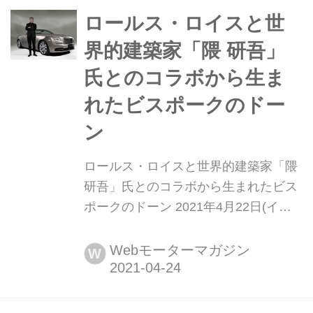
ーシングカラーをまとったビスポーク
ロールス・ロイスと世
の720Sを公開した。
界的建築家「隈 研吾」
氏とのコラボから生ま
れたビスポークのドー
ン
ロールス・ロイスと世界的建築家「隈
研吾」氏とのコラボから生まれたビス
ポークのドーン 2021年4月22日(イギ
リス現地時間)、ロールス・ロイスは新
装なった国立競技場の設計者でもある
Webモーターマガジン
W
世界を代表する建築家 隈 健吾氏とコ
ラボレーションした、ビスポーク「ド
ーン」の発表を行った。