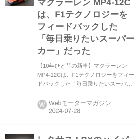
マクラーレン MP4-12C
げの独創性が生み出した...
は、F1テクノロジーを
フィードバックした
「毎日乗りたいスーパー
カー」だった
【10年ひと昔の新車】マクラーレン
MP4-12Cは、F1テクノロジーをフィー
ドバックした「毎日乗りたいスーパー
カー」だった 「10年ひと昔」とはよく
言うが、およそ10年前のクルマは環境
Webモーターマガジン
W
や安全を重視する傾向が強まってい
た。そんな時代のニューモデル試乗記
を当時の記事と写真で紹介していこ
う。今回は、マクラーレン MP4-12C