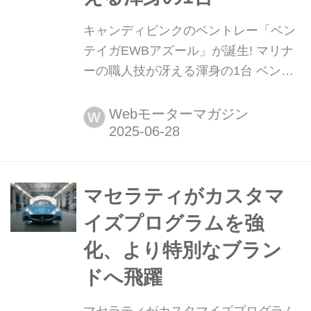
キャンディピンクのベントレー「ベン
テイガEWBアズール」が誕生! マリナ
ーの職人技が冴える渾身の1台 ベント
レーのビスポーク部門マリナーの職人
たちの士気は高い。アメリカに住むベ
Webモーターマガジン
W
ントレー好事家の女性の要望に応え、
見事なまでのキャンディーピンクの
「ベンテイガEWBアズール」を誕生さ
せた。
マセラティがカスタマ
イズプログラムを強
化、より特別なブラン
ドへ飛躍