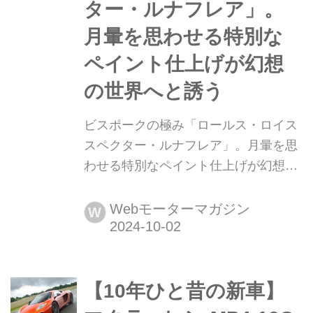
ター・ルナフレア」。
モデ...
月暈を思わせる特別な
ペイント仕上げが幻想
の世界へと誘う
ビスポークの極み「ロールス・ロイス
スペクター・ルナフレア」。月暈を思
わせる特別なペイント仕上げが幻想の
世界へと誘う 2024年9月30日(英・現
地時間)、「ロールス・ロイス」は、色
Webモーターマガジン
W
とりどりの光の輪が月を囲む月暈(げつ
うん)から想をを得たボディカラーの
「スペクター・ルナフレア(Spectre
【10年ひと昔の新車】
Lunaflair)を公開。ワンオフのビスポー
ク・ホログラフィック・ペイント仕上