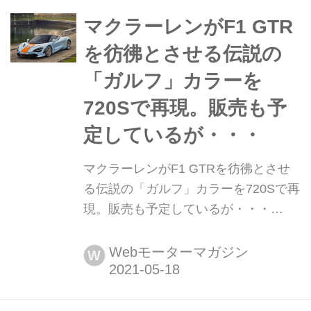
門が有名だが、このモデルはその枠を
超えた新しい「コーチビルド」部門の
マクラーレンがF1 GTR
ビジネスで、将来のロールスロイス
を彷彿とさせる伝説の
の...
「ガルフ」カラーを
720Sで再現。販売も予
定しているが・・・
マクラーレンがF1 GTRを彷彿とさせ
る伝説の「ガルフ」カラーを720Sで再
現。販売も予定しているが・・・
2021年5月18日、マクラーレン オート
モーティブの社内パーソナライゼーシ
Webモーターマガジン
W
ョン部門であるマクラーレン・スペシ
ャル・オペレーションズ(MSO)は、ガ
ルフ オイル インターナショナルのレ