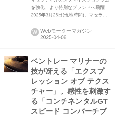
マセラティがカスタマイズプログラム
を強化、より特別なブランドへ飛躍
2025年3月26日(現地時間)、マセラテ
ィS.p.A.はイタリア・モデナにあるマ
セラティ本社工場に、顧客の要望に応
Webモーターマガジン
W
えて理想の1台を実現するための拠点
「オフィチーネ・フォーリセリエ・マ
セラティ」を新設した。また新しい拠
点のオープニングを記念して、カスタ
ベントレー マリナーの
マイズプログラムの最高傑作...
技が冴える「エクスプ
レッション オブ テクス
チャー」。感性を刺激す
る「コンチネンタルGT
スピード コンバーチブ