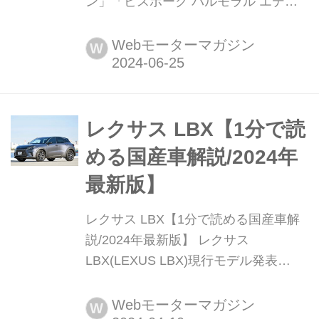
ン」「ビスポーク バルモラル エディ
ション」が登場 2024年6月21日、ジャ
ガー・ランドローバー・ジャパンか
Webモーターマガジン
W
ら、「レンジローバー SV」の日本限
定のビスポーク特別仕様車として、
「レンジローバー SV ビスポーク 1858
エディション (1858 EDITION)」(限定4
レクサス LBX【1分で読
台)と「レンジローバー SV ビスポーク
める国産車解説/2024年
バルモラル エ...
最新版】
レクサス LBX【1分で読める国産車解
説/2024年最新版】 レクサス
LBX(LEXUS LBX)現行モデル発表
日:2023年11月9日車両価格:460万円〜
576万円
Webモーターマガジン
W