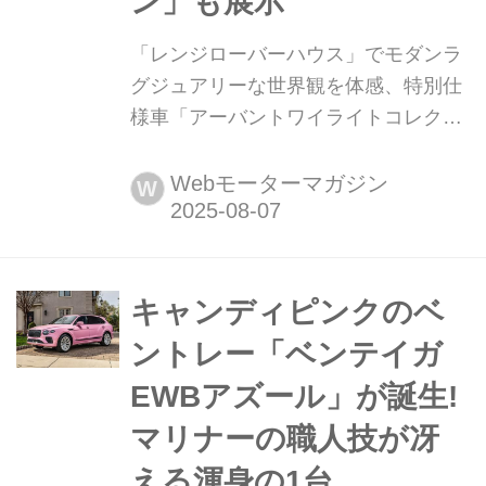
ン」も展示
「レンジローバーハウス」でモダンラ
グジュアリーな世界観を体感、特別仕
様車「アーバントワイライトコレクシ
ョン」も展示 ジャガー・ランドローバ
ー・ジャパンは、レンジローバーブラ
Webモーターマガジン
W
ンドが唱えるラグジュアリーやモダニ
ズム、デザイン哲学が体感できる招待
制のイベント「レンジローバーハウス
(RANGE ROVER HOUSE)」を、2025
キャンディピンクのベ
年7月25日から27日の3日間、軽井沢で
ントレー「ベンテイガ
開催した。今回はその模様をレ...
EWBアズール」が誕生!
マリナーの職人技が冴
える渾身の1台