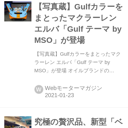
【写真蔵】Gulfカラーを
まとったマクラーレン
エルバ「Gulf テーマ by
MSO」が登場
【写真蔵】Gulfカラーをまとったマク
ラーレン エルバ「Gulf テーマ by
MSO」が登場 オイルブランドの
「Gulf(ガルフ)」とマクラーレンがパ
ートナーシップ締結することを記念し
Webモーターマガジン
W
て、Gulf カラーをまとった「マクラー
レン エルバ Gulf by MSO」が日本でも
公開された。そのディテールを写真で
紹介しよう。
究極の贅沢品、新型「ベ