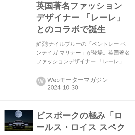
英国著名ファッション
デザイナー 「レーレ」
とのコラボで誕生
鮮烈!ナイルブルーの「ベントレー ベ
ンテイガ マリナー」が登場。英国著名
ファッションデザイナー 「レーレ」と
のコラボで誕生 2024年10月28日(英・
現地時間)、ベントレーモーターズは英
Webモーターマガジン
W
国の著名な女性ファッションデザイナ
ー、スプリヤ レーレとビスポーク(個
別注文)部門マリナーとのコラボレーシ
ョンによる「ベンテイガ マリナー」を
ビスポークの極み「ロ
発表。彼女のアイデアによる「ナイル
ールス・ロイス スペク
ブルー」が魅惑的なムードを醸し出す