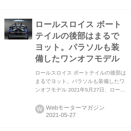
GT3レーサーで優勝した過酷なバサー
スト12時間にインスピレーションを受
けた2台の特別なベントレーを製作し
ロールスロイス ボート
たことを発表した。
テイルの後部はまるで
ヨット。パラソルも装
備したワンオフモデル
ロールスロイス ボートテイルの後部は
まるでヨット。パラソルも装備したワ
ンオフモデル 2021年5月27日、ロール
スロイスは英国グッドウッドでワンオ
フモデル「ボートテイル(Boat Tail)」
Webモーターマガジン
W
を公開した。ロールスロイスといえば
顧客の要望に応える「ビスポーク」部