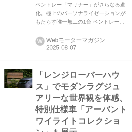
ベントレー「マリナー」がさらなる進
化。極上のパーソナライゼーションが
もたらす唯一無二の1台 ベントレーは
2025年7月30日(英・現地時間)、「マ
リナー パーソナル コミッショニング
Webモーターマガジン
W
ガイド」にオープンポア仕上げのウッ
ドヴェニアと、カラーティントを施し
たカーボンファイバー ヴェニアを新た
に導入し拡充したことを発表した。
「レンジローバーハウ
ス」でモダンラグジュ
アリーな世界観を体感、
特別仕様車「アーバント
ワイライトコレクショ