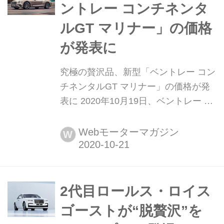
ントレー コンチネンタ
ルGT マリナー」の価格
が発表に
究極の贅沢品、新型「ベントレー コン
チネンタルGT マリナー」の価格が発
表に 2020年10月19日、ベントレー モ
ーターズ ジャパンは、2020年9月にイ
ギリス本国で発表された「ベントレー
Webモーターマガジン
W
コンチネンタルGT マリナー」の日本
での価格を発表した。デリバリーは
2021年第3四半期以降を予定してい
る。
2代目ロールス・ロイス
ゴーストが“脱贅沢”を