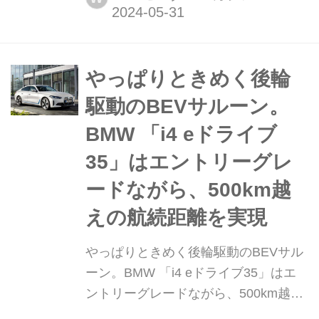
加設定。デリバリーは、前者は同年6
月から、後者は同年8月からを予定し
ている。(ここで紹介している画像は、
すべて本国仕様のものです)
やっぱりときめく後輪
駆動のBEVサルーン。
BMW 「i4 eドライブ
35」はエントリーグレ
ードながら、500km越
えの航続距離を実現
やっぱりときめく後輪駆動のBEVサル
ーン。BMW 「i4 eドライブ35」はエ
ントリーグレードながら、500km越え
の航続距離を実現 2023年2月15日、