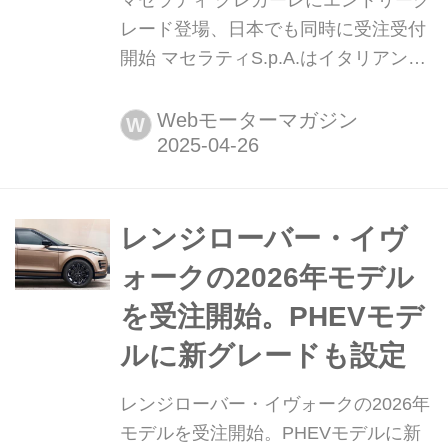
マセラティ グレカーレにエントリーグ
レード登場、日本でも同時に受注受付
開始 マセラティS.p.A.はイタリアン・
ラグジュアリーを体現するミッドサイ
ズSUV「グレカーレ」シリーズに、新
Webモーターマガジン
W
たにエントリーモデル「グレカーレ」
を追加した。これにより、「グレカー
レ」シリーズは「グレカーレ」「グレ
カーレ モデナ」「グレカーレ トロフ
レンジローバー・イヴ
ェオ」の3モデル構成となる。
ォークの2026年モデル
を受注開始。PHEVモデ
ルに新グレードも設定
レンジローバー・イヴォークの2026年
モデルを受注開始。PHEVモデルに新