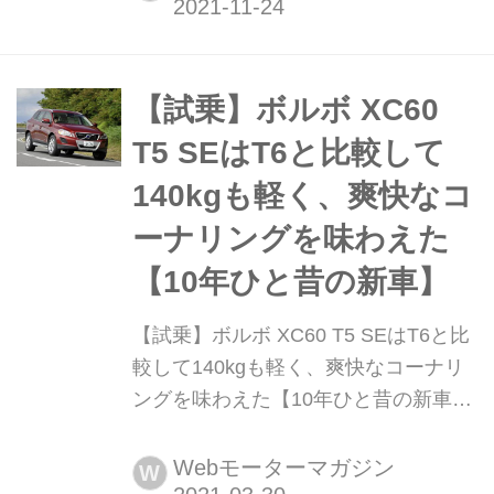
グレードを設定するとともに、一部価
格を改定、11月24日から発売する。新
開発DCTの採用拡大など、シリーズ全
体でサスティナブルなパフォーマンス
【試乗】ボルボ XC60
を高める改良が施されている。
T5 SEはT6と比較して
140kgも軽く、爽快なコ
ーナリングを味わえた
【10年ひと昔の新車】
【試乗】ボルボ XC60 T5 SEはT6と比
較して140kgも軽く、爽快なコーナリ
ングを味わえた【10年ひと昔の新車】
「10年ひと昔」とはよく言うが、およ
そ10年前のクルマは環境や安全を重視
Webモーターマガジン
W