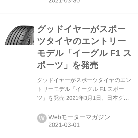
する傾向が強まっていた。そんな時代
のニューモデル試乗記を当時の記事と
写真で紹介していこう。今回は、ボル
ボ XC60だ。
グッドイヤーがスポー
ツタイヤのエントリー
モデル「イーグル F1 ス
ポーツ」を発売
グッドイヤーがスポーツタイヤのエン
トリーモデル「イーグル F1 スポー
ツ」を発売 2021年3月1日、日本グッ
ドイヤーはスポーツタイヤのエントリ
ーモデル「EAGLE F1 SPORT(イーグ
Webモーターマガジン
W
ル エフワン スポーツ)」を4月5日より
発売すると発表した。