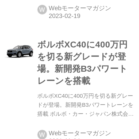
BMWジャパンはBMW 4シリーズ グラ
Webモーターマガジン
W
ンクーペのラインナップに電気自動車
の「i4 eドライブ35」を追加設定。販
売はBMWオンラインストアのみで、
ボルボXC40に400万円
デリバリーは2023年3月以降を予定し
ている。
を切る新グレードが登
場。新開発B3パワート
レーンを搭載
ボルボXC40に400万円を切る新グレー
ドが登場。新開発B3パワートレーンを
搭載 ボルボ・カー・ジャパン株式会社
は、プレミアムコンパクトSUVとして
人気の「XC40」に新しいエントリー
Webモーターマガジン
W