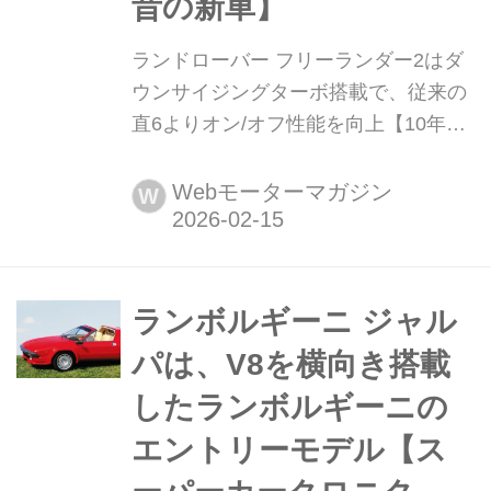
昔の新車】
ランドローバー フリーランダー2はダ
ウンサイジングターボ搭載で、従来の
直6よりオン/オフ性能を向上【10年ひ
と昔の新車】 「10年ひと昔」とはよく
言うが、およそ10年前のクルマは環境
Webモーターマガジン
W
や安全を重視する傾向が強まってい
た。そんな時代のニューモデル試乗記
を当時の記事と写真で紹介していこ
う。今回は、2012年12月に一部改良さ
ランボルギーニ ジャル
れたランドローバー フリーランダー2
パは、V8を横向き搭載
だ。
したランボルギーニの
エントリーモデル【ス