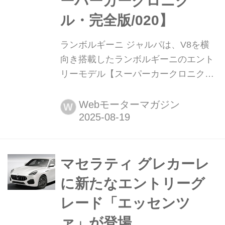
ーパーカークロニク
ル・完全版/020】
ランボルギーニ ジャルパは、V8を横
向き搭載したランボルギーニのエント
リーモデル【スーパーカークロニク
ル・完全版/020】 伝説として始まり、
革新へと至ったスーパーカーたち。
Webモーターマガジン
W
1970年代の懐かしいモデルから現代の
ハイパースポーツまで紹介していこ
う。今回は、ランボルギーニ ジャルパ
だ。
マセラティ グレカーレ
に新たなエントリーグ
レード「エッセンツ
ァ」が登場