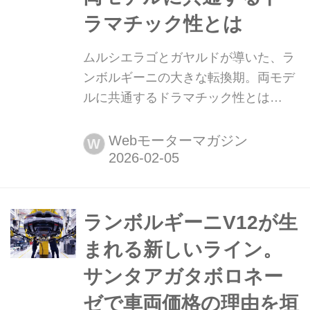
ラマチック性とは
ムルシエラゴとガヤルドが導いた、ラ
ンボルギーニの大きな転換期。両モデ
ルに共通するドラマチック性とは
1999年にアウディ傘下となったランボ
ルギーニの第1弾がムルシエラゴ、そ
Webモーターマガジン
W
してそこに続いたのがガヤルドだ。2
台は新生ランボルギーニを印象付けた
とともに、ここからブランドが飛躍を
遂げたと言っても過言ではない。
ランボルギーニV12が生
(MotorMagazine 2025年3月号より/文:
まれる新しいライン。
島下泰久)
サンタアガタボロネー
ゼで車両価格の理由を垣