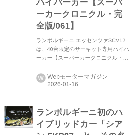
ハイパーカー【スーパ
ーカークロニクル・完
全版/061】
ランボルギーニ エッセンツァSCV12
は、40台限定のサーキット専用ハイパ
ーカー【スーパーカークロニクル・完
全版/061】 伝説として始まり、革新へ
と至ったスーパーカーたち。1970年代
Webモーターマガジン
W
の懐かしいモデルから現代のハイパー
スポーツまで紹介していこう。今回
は、2020年に登場したランボルギーニ
エッセンツァSCV12だ。
ランボルギーニ初のハ
イブリッドカー「シア