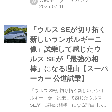
Webモーターマガジン
W
はイギリスで開催されている2025グッ
ドウッド・フェスティバル・オブ・ス
ピードで新しいレーシングカー「テメ
ラリオGT3」を初公開した。2015年に
「ウルス SEが切り拓く
デビューした「ウラカンGT3」の後継
新しいランボルギーニ
モデルで、市販モデルのテメラリオ
像」試乗して感じたウ
を...
ルス SEが「最強の相
棒」になる理由【スーパ
ーカー 公道試乗】
「ウルス SEが切り拓く新しいランボ
ルギーニ像」試乗して感じたウルス
SEが「最強の相棒」になる理由【スー