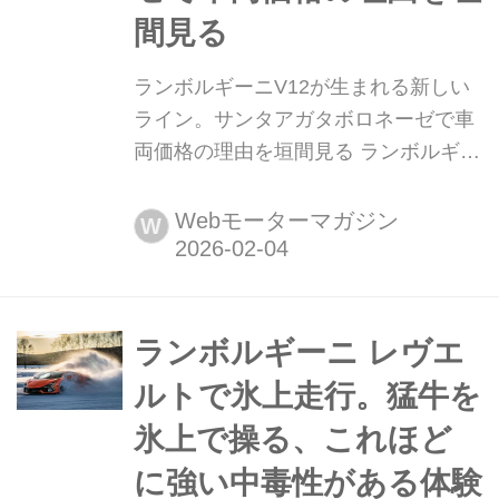
間見る
ランボルギーニV12が生まれる新しい
ライン。サンタアガタボロネーゼで車
両価格の理由を垣間見る ランボルギー
ニの本拠地サンタアガタボロネーゼに
あるファクトリーで、レヴエルト、そ
Webモーターマガジン
W
してテメラリオといったスーパースポ
ーツカーが製造されるラインを見学。
さらに実際に作業を体験してきた。
(2025年2月号より/文:島下泰久)
ランボルギーニ レヴエ
ルトで氷上走行。猛牛を
氷上で操る、これほど
に強い中毒性がある体験