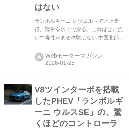
はない
ランボルギーニ レヴエルトで氷上走
行。猛牛を氷上で操る、これほどに強
い中毒性がある体験はない 中国北部に
位置する内モンゴルの氷上コースで
「ランボルギーニ・エスペリアンツ
Webモーターマガジン
W
ァ・ネーヴェ」と呼ばれる雪上イベン
トが行われた。これはランボルギーニ
を雪上で楽しむドライビングプログラ
ムである。ランボルギーニをドリフト
V8ツインターボを搭載
させまくった大谷達也氏がレポートす
したPHEV「ランボルギ
る。(モーターマガジン2025年2...
ーニ ウルスSE」の、驚
くほどのコントローラ