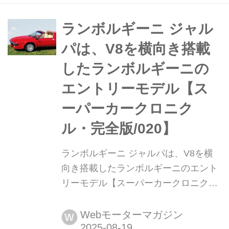
ーに焦点を当てる。今回はその中から
Part1 ランボルギーニ編に登場したテ
ランボルギーニ ジャル
メラリオの試乗記を紹介する。(撮影:
パは、V8を横向き搭載
永元秀和/アウトモビリ・ラン...
したランボルギーニの
エントリーモデル【ス
ーパーカークロニク
ル・完全版/020】
ランボルギーニ ジャルパは、V8を横
向き搭載したランボルギーニのエント
リーモデル【スーパーカークロニク
ル・完全版/020】 伝説として始まり、
革新へと至ったスーパーカーたち。
Webモーターマガジン
W
1970年代の懐かしいモデルから現代の