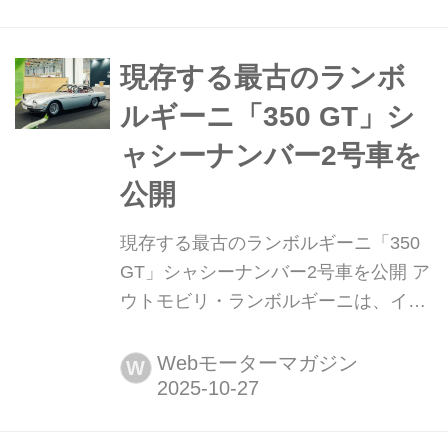
ハイパースポーツまで紹介していこ
う。今回は、ランボルギーニ ムルシエ
ラゴだ。
現存する最古のランボ
ルギーニ「350 GT」シ
ャシーナンバー2号車を
公開
現存する最古のランボルギーニ「350
GT」シャシーナンバー2号車を公開 ア
ウトモビリ・ランボルギーニは、イタ
リア最大のヒストリックカーショー
「オート・エ・モト・デポカ(Auto e
Webモーターマガジン
W
Moto dユEpoca)」に3年連続で出展す
る。今年の展示の主役は、現存する最
古のランボルギーニである350 GT シ