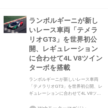
ハイブリッドV12モデル「フェノメノ
(Fenomeno)」を、モントレー カーウ
イークで発表した。
ランボルギーニが新し
いレース車両「テメラ
リオGT3」を世界初公
開、レギュレーション
に合わせて4L V8ツイン
ターボを搭載
ランボルギーニが新しいレース車両
「テメラリオGT3」を世界初公開、レ
ギュレーションに合わせて4L V8ツイ
ンターボを搭載 2025年7月11日(現地
時間)、アウトモビリ・ランボルギーニ