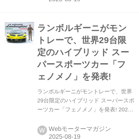
ハイパースポーツまで紹介していこ
う。今回は、ランボルギーニ ジャルパ
だ。
ランボルギーニがモン
トレーで、世界29台限
定のハイブリッド スー
パースポーツカー「フ
ェノメノ」を発表!
ランボルギーニがモントレーで、世界
29台限定のハイブリッド スーパースポ
ーツカー「フェノメノ」を発表! 2025
年8月18日(米国現地時間)、アウトモビ
リ ランボルギーニはチェントロ ステ
Webモーターマガジン
W
ィーレの20周年を記念する29台限定の