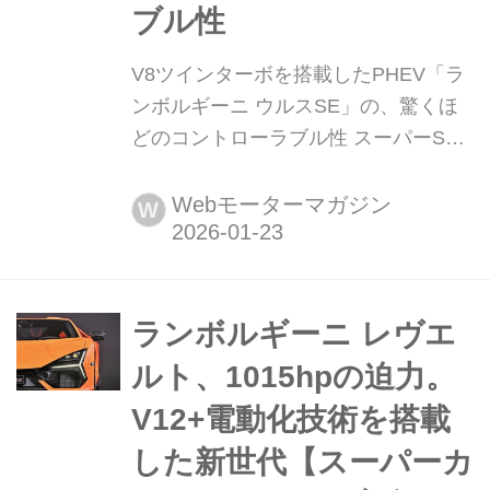
ブル性
V8ツインターボを搭載したPHEV「ラ
ンボルギーニ ウルスSE」の、驚くほ
どのコントローラブル性 スーパーSUV
の草分け的存在であるランボルギーニ
ウルスがPHEV化され「ウルスSE」と
Webモーターマガジン
W
なった。昨今のトレンドであるエンジ
ンのダウンサイズは行わず、電動化に
よって走りを強化。ウルスらしさは貫
かれていた。(MotorMagazine2025年1
ランボルギーニ レヴエ
月号より/文:島下泰久) EV航続距...
ルト、1015hpの迫力。
V12+電動化技術を搭載
した新世代【スーパーカ