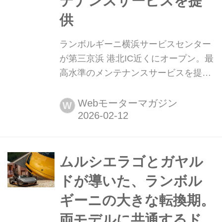
テナンスサービスを提
供
ランボルギーニ横浜サービスセンター
が第三京浜 港北IC近くにオープン。最
高水準のメンテナンスサービスを提供
2026年2月10日、神奈川エリア初とな
るランボルギーニ専門のサービス拠点
Webモーターマガジン
W
「ランボルギーニ横浜サービスセンタ
ー」が完成し、これを祝したオープニ
ングセレモニーが開催された。運用は
同年2月16日に開始される。
ムルシエラゴとガヤル
ドが導いた、ランボル
ギーニの大きな転換期。
両モデルに共通するド