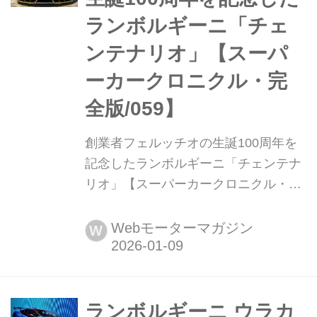
ランボルギーニ「チェ
ンテナリオ」【スーパ
ーカークロニクル・完
全版/059】
創業者フェルッチオの生誕100周年を
記念したランボルギーニ「チェンテナ
リオ」【スーパーカークロニクル・完
全版/059】 伝説として始まり、革新へ
と至ったスーパーカーたち。1970年代
Webモーターマガジン
W
の懐かしいモデルから現代のハイパー
スポーツまで紹介していこう。今回
は、ランボルギーニ チェンテナリオ
だ。
ランボルギーニ ウラカ