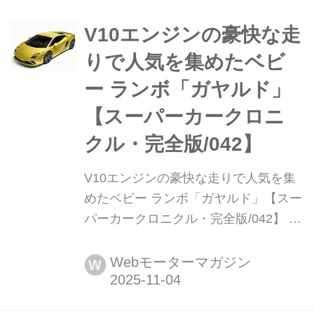
大胆なデザインとハイパフォーマンス
を象徴する“ギフトコレクション”が、
V10エンジンの豪快な走
ランボルギーニファンの物欲を刺激す
りで人気を集めたベビ
る。
ー ランボ「ガヤルド」
【スーパーカークロニ
クル・完全版/042】
V10エンジンの豪快な走りで人気を集
めたベビー ランボ「ガヤルド」【スー
パーカークロニクル・完全版/042】 伝
説として始まり、革新へと至ったスー
パーカーたち。1970年代の懐かしいモ
Webモーターマガジン
W
デルから現代のハイパースポーツまで
紹介していこう。今回は、ランボルギ