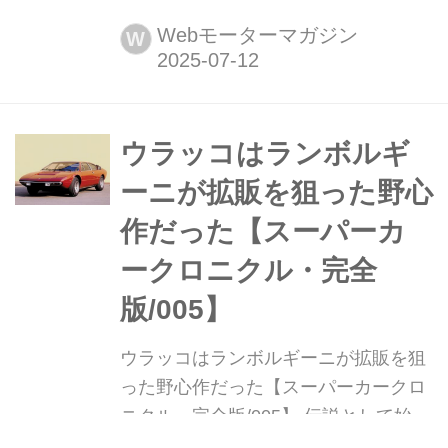
パーカー 公道試乗】 ランボルギーニ
の電動化は単なる「時代対応」ではな
Webモーターマガジン
W
い。ウルス SEに搭載されたプラグイ
ンハイブリッド(以下、PHEV)システム
は、静かでスムーズな街乗りと爆発的
なパフォーマンスを両立。EVモードの
ウラッコはランボルギ
利便性とV8エンジンの咆哮がもたらす
ーニが拡販を狙った野心
非日常。このふたつを自在に操る歓び
作だった【スーパーカ
は、これまでの...
ークロニクル・完全
版/005】
ウラッコはランボルギーニが拡販を狙
った野心作だった【スーパーカークロ
ニクル・完全版/005】 伝説として始ま
り、革新へと至ったスーパーカーた