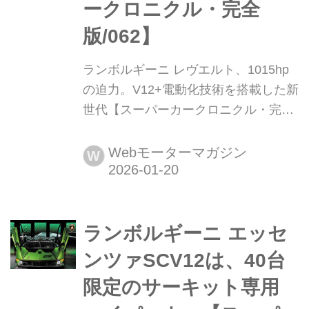
ークロニクル・完全
版/062】
ランボルギーニ レヴエルト、1015hp
の迫力。V12+電動化技術を搭載した新
世代【スーパーカークロニクル・完全
版/062】 伝説として始まり、革新へと
至ったスーパーカーたち。1970年代の
Webモーターマガジン
W
懐かしいモデルから現代のハイパース
ポーツまで紹介していこう。今回は、
2023年に誕生した新たなフラッグシッ
ランボルギーニ エッセ
プで電動化モデルのランボルギーニ レ
ヴエルトだ。
ンツァSCV12は、40台
限定のサーキット専用