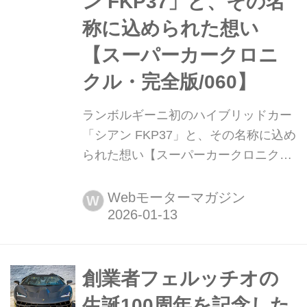
ン FKP37」と、その名
称に込められた想い
【スーパーカークロニ
クル・完全版/060】
ランボルギーニ初のハイブリッドカー
「シアン FKP37」と、その名称に込め
られた想い【スーパーカークロニク
ル・完全版/060】 伝説として始まり、
革新へと至ったスーパーカーたち。
Webモーターマガジン
W
1970年代の懐かしいモデルから現代の
ハイパースポーツまで紹介していこ
う。今回は、2019年に発表されたラン
ボルギーニ シアンFKP37だ。
創業者フェルッチオの
生誕100周年を記念した