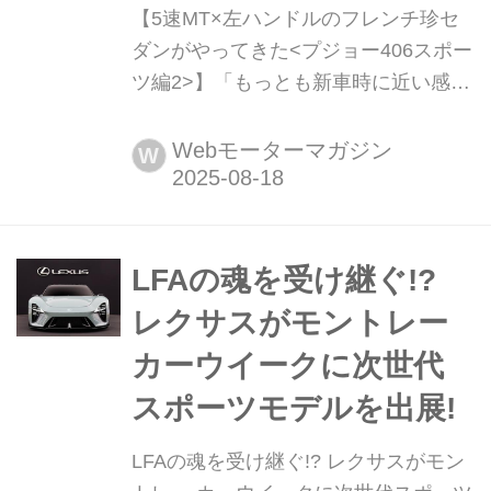
【5速MT×左ハンドルのフレンチ珍セ
ダンがやってきた<プジョー406スポー
ツ編2>】「もっとも新車時に近い感
触」と絶賛!だからちょいふる選びは面
白い!! 我が「プジョー 406 スポーツ」
Webモーターマガジン
W
が、雑誌デビューを果たしました。地
味系セダンなのにスポーツとはこれい
かに?と訝しむ方は、ぜひご一読いた
だきたく。大手中古車サイトでも3台
LFAの魂を受け継ぐ!?
とか4台しか掲載されていない(編集部
レクサスがモントレー
調べ)希少車だけに、走りの味わい以外
カーウイークに次世代
にも着目しておいたほうがいいポイン
ト...
スポーツモデルを出展!
LFAの魂を受け継ぐ!? レクサスがモン