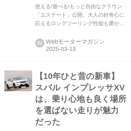
使える!遊べる!もっと自由なクラウン
「エステート」公開。大人の好奇心に
応えるロングツーリング性能も磨かれ
ている。 2025年で誕生から70周年を
迎えるトヨタ クラウンのラインナップ
Webモーターマガジン
W
に、待望の「エステート」が3月13
日、追加された。ダイナミックな造形
や、仲間や家族とのアクティブライフ
を楽しむことができるユーティリティ
【10年ひと昔の新車】
が、クラウンが持つ品格、ゆとり、そ
スバル インプレッサXV
して機能性が見事な調和を見せてい
は、乗り心地も良く場所
る。3月1...
を選ばない走りが魅力
だった