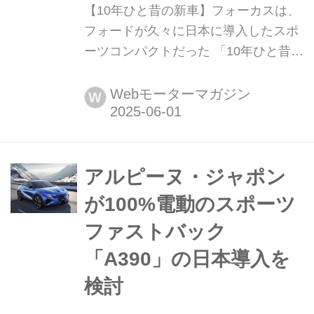
【10年ひと昔の新車】フォーカスは、
フォードが久々に日本に導入したスポ
ーツコンパクトだった 「10年ひと昔」
とはよく言うが、およそ10年前のクル
マは環境や安全を重視する傾向が強ま
Webモーターマガジン
W
っていた。そんな時代のニューモデル
試乗記を当時の記事と写真で紹介して
いこう。今回は、フォード フォーカス
だ。
アルピーヌ・ジャポン
が100%電動のスポーツ
ファストバック
「A390」の日本導入を
検討