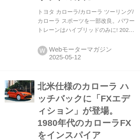
トヨタ カローラ/カローラ ツーリング/
カローラ スポーツを一部改良。パワー
トレーンはハイブリッドのみに! 2025
年5月9日、トヨタはカローラ(セダ
ン、以下カローラ)/カローラ ツーリン
Webモーターマガジン
W
グ(ワゴン、以下ツーリング)/カローラ
スポーツ(ハッチバック、以下スポー
ツ)を一部改良し、カローラとツーリン
グは同年5月19日より、スポーツは5月
北米仕様のカローラ ハ
9日より発売すると発表した。
ッチバックに「FXエデ
ィション」が登場。
1980年代のカローラFX
をインスパイア