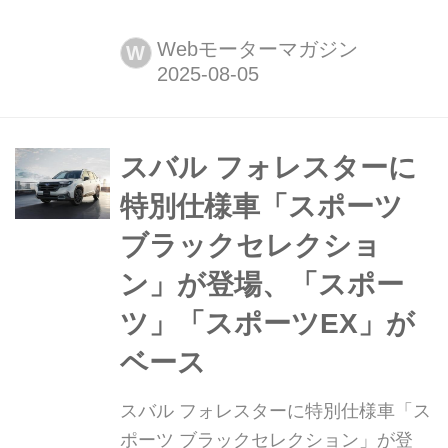
レクサス/GRの純正オプションを、正
規販売店で後付けできるサービス「ア
Webモーターマガジン
W
ップグレード セレクションズ
(UPGRADE SELECTIONS)by KINTO
ファクトリー」にて、クラウン70周年
特別仕様車に採用されているアイテム
スバル フォレスターに
を装着できる「70周年 ...
特別仕様車「スポーツ
ブラックセレクショ
ン」が登場、「スポー
ツ」「スポーツEX」が
ベース
スバル フォレスターに特別仕様車「ス
ポーツ ブラックセレクション」が登