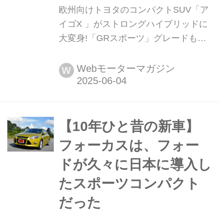
欧州向けトヨタのコンパクトSUV「ア
イゴX 」がストロングハイブリッドに
大変身!「GRスポーツ」グレードも登
場 トヨタが欧州で展開する、Aセグメ
ントのコンパクトSUV「アイゴX(Aygo
Webモーターマガジン
W
X)が2代目へと進化。パワートレーン
をこれまでの1Lエンジンから1.5Lのス
トロングハイブリッドとし、新たに
「GRスポーツ」グレードの設定も行
【10年ひと昔の新車】
われた。発売は、2025年末が予定され
フォーカスは、フォー
ている。
ドが久々に日本に導入し
たスポーツコンパクト
だった