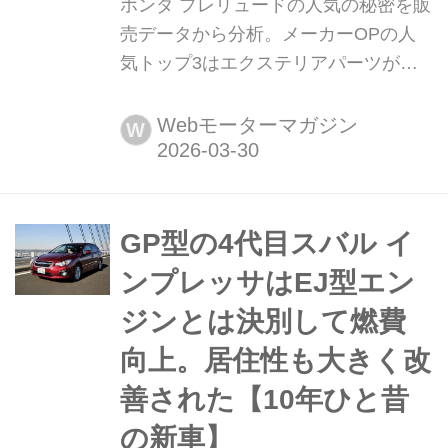
ホンダ プレリュードの人気の秘密を販
売データから分析。メーカーOPの人
気トップ3はエクステリアパーツが独
占 2025年9月、ホンダはかつてスペシ
ャリティカーとして人気を博した「プ
Webモーターマガジン
W
レリュード(PRELUDE)」の名を継承し
たスポーツハイブリッド車を発表。そ
れから約半年を経たところで、実際の
販売データなどを基に、その人気動向
GP型の4代目スバル イ
などを探ってみたい。
ンプレッサはEJ型エン
ジンとは決別して燃費
向上。居住性も大きく改
善された【10年ひと昔
の新車】