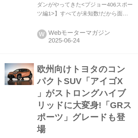
ダンがやってきた<プジョー406スポー
ツ編1>】すべてが未知数!だから面白
いちょいふる選びもある・・・かもし
れない 初めてのフランス車、しかもお
Webモーターマガジン
W
およそ30年ぶりに、マニュアルトラン
スミッション(しかも5速)の左ハンドル
車が我が家にやってきました。「名
車」と呼ぶには少々マイナー過ぎる存
欧州向けトヨタのコン
在なのかもしれないけれど、そこにも
パクトSUV「アイゴX
また新たなちょいふるジョイフルな
」がストロングハイブ
日々が待っている予感があります。お
迎えしたの...
リッドに大変身!「GRス
ポーツ」グレードも登
場