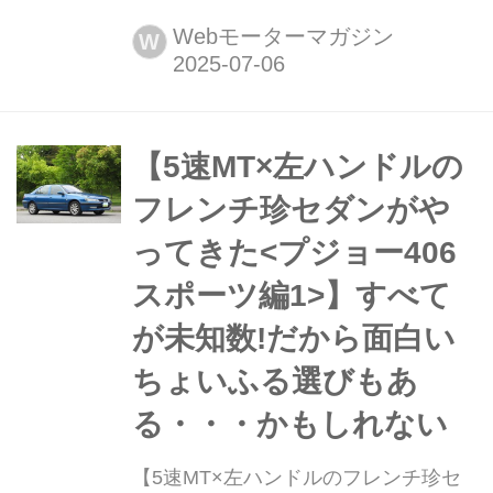
ひと昔」とはよく言うが、およそ10年
前のクルマは環境や安全を重視する傾
Webモーターマガジン
W
向が強まっていた。そんな時代のニュ
ーモデル試乗記を当時の記事と写真で
紹介していこう。今回は、キャデラッ
ク ATSだ。
【5速MT×左ハンドルの
フレンチ珍セダンがや
ってきた<プジョー406
スポーツ編1>】すべて
が未知数!だから面白い
ちょいふる選びもあ
る・・・かもしれない
【5速MT×左ハンドルのフレンチ珍セ