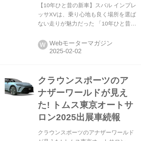
【10年ひと昔の新車】スバル インプレ
ッサXVは、乗り心地も良く場所を選ば
ない走りが魅力だった 「10年ひと昔」
とはよく言うが、およそ10年前のクル
マは環境や安全を重視する傾向が強ま
Webモーターマガジン
W
っていた。そんな時代のニューモデル
試乗記を当時の記事と写真で紹介して
いこう。今回は、スバル インプレッサ
XVだ。
クラウンスポーツのア
ナザーワールドが見え
た! トムス東京オートサ
ロン2025出展車続報
クラウンスポーツのアナザーワールド