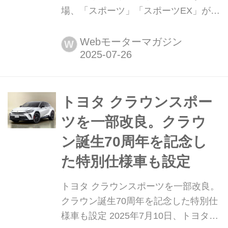
場、「スポーツ」「スポーツEX」がベ
ース 2025年7月24日、4月に発表され
て好評のスバル「フォレスター」に、
Webモーターマガジン
W
特別仕様車「スポーツ ブラックセレク
ション」「スポーツEX ブラックセレ
クション」が設定された。新型フォレ
スターの初めての特別仕様車の登場に
トヨタ クラウンスポー
注目が集まっている。
ツを一部改良。クラウ
ン誕生70周年を記念し
た特別仕様車も設定
トヨタ クラウンスポーツを一部改良。
クラウン誕生70周年を記念した特別仕
様車も設定 2025年7月10日、トヨタは