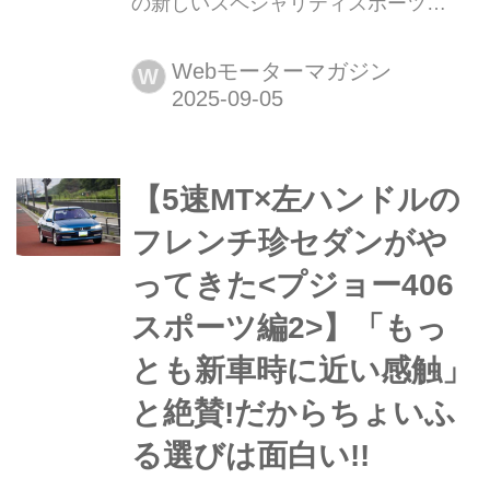
の新しいスペシャリティスポーツ
2025年9月4日、ホンダは新型「プレリ
ュード(PRELUDE)」を同年9月5日よ
Webモーターマガジン
W
り発売すると発表した。電動化時代の
「操る喜び」を体現する、新たな価値
を持ったスペシャリティ スポーツハイ
【5速MT×左ハンドルの
ブリッドだ。
フレンチ珍セダンがや
ってきた<プジョー406
スポーツ編2>】「もっ
とも新車時に近い感触」
と絶賛!だからちょいふ
る選びは面白い!!