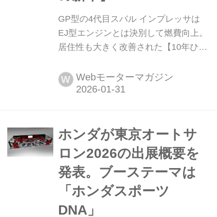
GP型の4代目スバル インプレッサは
EJ型エンジンとは決別して燃費向上。
居住性も大きく改善された【10年ひと
昔の新車】 2011年11月、4代目となる
スバル インプレッサの国内仕様が発表
Webモーターマガジン
W
された。4月にニューヨークショーで
のワールドプレミアされ、東京モータ
ーショーでいよいよ待望の国内デビュ
ーとなった。「新しい価値の提供」を
ホンダが東京オートサ
コンセプトに登場した4代目はどんな
ロン2026の出展概要を
モデルだったのか。ここでは登場後間
発表。ブーステーマは
もなく行...
「ホンダスポーツ
DNA」