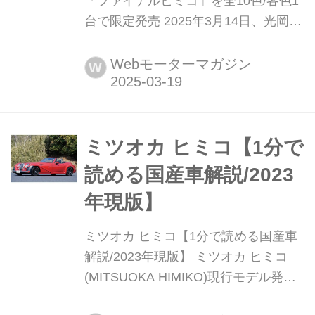
「ファイナルヒミコ」を全10色/各色1
台で限定発売 2025年3月14日、光岡自
動車(以下、ミツオカ)はオープン2シー
ター「ヒミコ(Himiko)」の最終モデル
Webモーターマガジン
W
「ファイナル ヒミコ(Final Himiko)」
を全10色、各色1台の10台限定で発売
した。
ミツオカ ヒミコ【1分で
読める国産車解説/2023
年現版】
ミツオカ ヒミコ【1分で読める国産車
解説/2023年現版】 ミツオカ ヒミコ
(MITSUOKA HIMIKO)現行モデル発表
日:2018年2月23日車両価格:678万7000