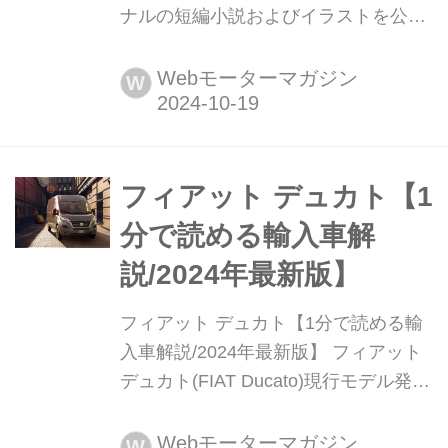
ナルの短編小説およびイラストを公開
ステランティスジャパン株式会社は、
フィアットとアニメ「ルパン三世」と
Webモーターマガジン
W
の2024年コラボレーション・キャンペ
ーンを実施する。これはフィアット・
ブランドの新型EV「600e」が9月10日
に発売されたことを記念し、実施され
フィアット デュカト【1
たアニメ「ルパン三世」とのコラボレ
分で読める輸入車解
ーション・キャンペーンの第2...
説/2024年最新版】
フィアット デュカト【1分で読める輸
入車解説/2024年最新版】 フィアット
デュカト(FIAT Ducato)現行モデル発表
日:2022年12月1日車両価格:580万円〜
597万5000円
Webモーターマガジン
W