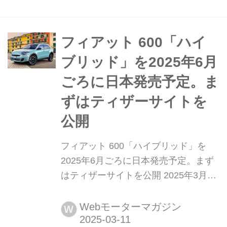
Package(セイチェントイー ラ プリマ
ホワイト パッケージ)」を同年3月29日
より、全国のフィアット正規ディーラ
フィアット 600「ハイ
ーにて発売することを...
ブリッド」を2025年6月
ごろに日本発売予定。ま
ずはティザーサイトを
公開
フィアット 600「ハイブリッド」を
2025年6月ごろに日本発売予定。まず
はティザーサイトを公開 2025年3月10
日、ステランティス ジャパンは「フィ
アット(FIAT)」ブランド初のマイルド
Webモーターマガジン
W
ハイブリッドモデル「600(セイチェン