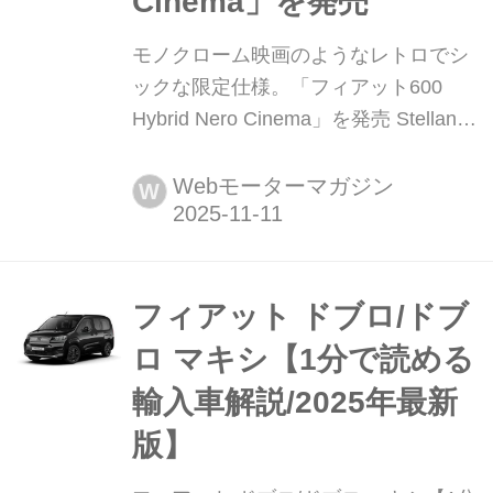
Cinema」を発売
モノクローム映画のようなレトロでシ
ックな限定仕様。「フィアット600
Hybrid Nero Cinema」を発売 Stellantis
ジャパン株式会社は、フィアットのコ
ンパクトSUV「600 Hybrid」の限定車
Webモーターマガジン
W
「600 Hybrid Nero Cinema (セイチェ
ント ハイブリッド ネロ チネマ)」を、
2025年11月11日(火)より150台限定
で、全国のフィアット正規ディーラー
フィアット ドブロ/ドブ
に...
ロ マキシ【1分で読める
輸入車解説/2025年最新
版】