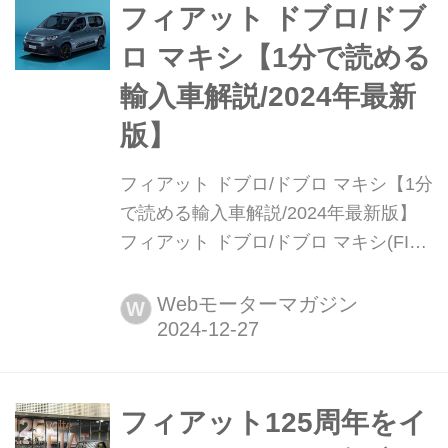
も誰でも特設サイトから応募できるキ
フィアット ドブロ/ドブ
ャンペーンとなっている。応募は2025
ロ マキシ【1分で読める
年1月26日まで。
輸入車解説/2024年最新
版】
フィアット ドブロ/ドブロ マキシ【1分
で読める輸入車解説/2024年最新版】
フィアット ドブロ/ドブロ マキシ(FIAT
Doblo/Doblo Maxi)現行モデル発表
日:2023年5月11日車両価格:414万円〜
Webモーターマガジン
W
436万円
フィアット125周年をイ