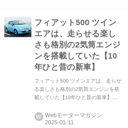
ト)ハイブリッド」を同年6月ごろ発売
すると発表。それに先駆けてティザー
サイトを公開した。
フィアット500 ツイン
エアは、走らせる楽し
さも格別の2気筒エンジ
ンを搭載していた【10
年ひと昔の新車】
フィアット500 ツインエアは、走らせ
る楽しさも格別の2気筒エンジンを搭
載していた【10年ひと昔の新車】
2011年3月、2気筒エンジン「ツインエ
ア」を搭載したフィアット500/500Cが
Webモーターマガジン
W
日本市場に導入されめた。油圧式の吸