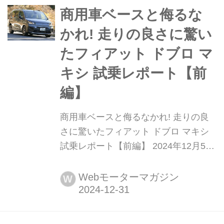
しましたが、今回はインテリアとその
商用車ベースと侮るな
使い勝手について解説していきたい...
かれ! 走りの良さに驚い
たフィアット ドブロ マ
キシ 試乗レポート【前
編】
商用車ベースと侮るなかれ! 走りの良
さに驚いたフィアット ドブロ マキシ
試乗レポート【前編】 2024年12月5
日、Stellantisジャパン(以下、ステラン
ティス)は新型フィアット ドブロ/ドブ
Webモーターマガジン
W
ロ マキシを発売しました。今回は7人
乗のロングボディモデル「ドブロ マキ
シ」に試乗、その走りを中心にレポー