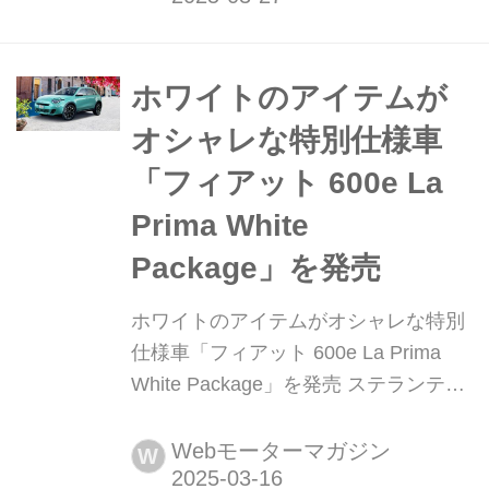
Color Edition」を設定。全国のフィア
ット正規ディーラーにて同日より160
台限定で発売することを発表した。
ホワイトのアイテムが
オシャレな特別仕様車
「フィアット 600e La
Prima White
Package」を発売
ホワイトのアイテムがオシャレな特別
仕様車「フィアット 600e La Prima
White Package」を発売 ステランティ
スジャパンは2025年3月14日、フィア
ットの電気自動車「600e」の初の特別
Webモーターマガジン
W
仕様車「600e La Prima White