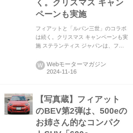
く。クリスマス キャン
ペーンも実施
フィアットと「ルパン三世」のコラボ
は続く。クリスマス キャンペーンも実
施 ステランティス ジャパンは、フィ
アットとアニメ「ルパン三世」との
2024年コラボレーション キャンペー
Webモーターマガジン
W
ン第三弾を2024年11月8日より公開。
また、クリスマス コラボレーション
キャンペーンを11月11日より実施す
る。
【写真蔵】フィアット
のBEV第2弾は、500eの
お姉さん的なコンパク