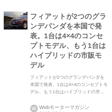
ンナップ。これにより、「600」は
BEV(電気自動車)の「600e」とのツー
フィアットが2つのグラ
プラトンとなった。販売は、2025年5
月27日より開始...
ンデパンダを本国で発
表。1台は4×4のコンセ
プトモデル、もう1台は
ハイブリッドの市販モ
デル
フィアットが2つのグランデパンダを
本国で発表。1台は4×4のコンセプトモ
デル、もう1台はハイブリッドの市販
モデル ステランティスグループのイタ
リアブランドである「フィアット」は
Webモーターマガジン
W