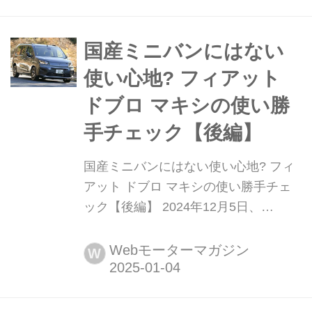
気バルブシステム「マルチエア」が採
用されることでダウンサイジングを実
現した画期的なユニットで、大きな課
国産ミニバンにはない
題となっていたCO2排出量削減に対す
使い心地? フィアット
るフィアットの回答として...
ドブロ マキシの使い勝
手チェック【後編】
国産ミニバンにはない使い心地? フィ
アット ドブロ マキシの使い勝手チェ
ック【後編】 2024年12月5日、
Stellantisジャパン(以下、ステランティ
ス)は新型フィアット ドブロ/ドブロ マ
Webモーターマガジン
W
キシを発売しました。前編では7人乗
のロングボディモデル「ドブロ マキ
シ」に試乗、その走り中心にレポート