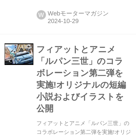
ンティス グループは「アバルト」ブラ
ンドの最新&最強モデル「600e」を発
Webモーターマガジン
W
表した。英国では11月中旬から受注を
開始する。 フィアット 600eをベース
に2バージョンを設定 サソリのマーク
でお馴染みの「アバルト(ABARTH)」
フィアットとアニメ
ブランドからステランテ...
「ルパン三世」のコラ
ボレーション第二弾を
実施!オリジナルの短編
小説およびイラストを
公開
フィアットとアニメ「ルパン三世」の
コラボレーション第二弾を実施!オリジ