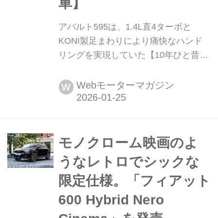
車】
アバルト595は、1.4L直4ターボと
KONI製足まわりにより痛快なハンド
リングを実現していた【10年ひと昔の
新車】 「10年ひと昔」とはよく言う
が、およそ10年前のクルマは環境や安
Webモーターマガジン
W
全を重視する傾向が強まっていた。そ
んな時代のニューモデル試乗記を当時
の記事と写真で紹介していこう。今回
は、2013年1月にラインナップが刷新
モノクローム映画のよ
された「アバルト 500/595」シリーズ
うなレトロでシックな
だ。
限定仕様。「フィアット
600 Hybrid Nero