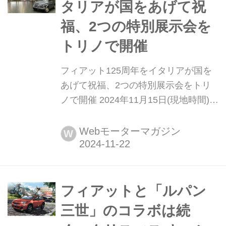
タリアが国をあげて祝
福、2つの特別展示会を
トリノで開催
フィアット125周年をイタリアが国を
あげて祝福、2つの特別展示会をトリ
ノで開催 2024年11月15日(現地時間)、
イタリアのフィアットは創業125周年
を迎えるにあたり、同社の歴史を振り
Webモーターマガジン
W
返る2つの特別展示会をイタリア・ト
リノで開始した。イタリア国立自動車
博物館(MAUTO)で「125times FIAT.〜
フィアットの想像力を通して見る近代
フィアットと「ルパン
性」展、そして、...
三世」のコラボは続