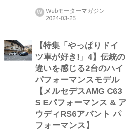
ントGTに見る「コレクションに加えた
くなる最速ワゴン」の条件 4L V8ツイ
Webモーターマガジン
W
ンターボ「RS」史上最高の630psとい
うパワーを誇るのが、アウディRS6 ア
バント パフォーマンス。それをベース
に、より過激に走りに振ったモデルが
【特集「やっぱりドイ
登場した。世界限定660台という希少
ツ車が好き!」4】伝統の
性が与えられた「最速ワゴン」の本質
違いを感じる2台のハイ
を、オフィシャルによるプレゼンテー
ションを通し...
パフォーマンスモデル
【メルセデスAMG C63
S Eパフォーマンス & ア
ウディRS6アバント パ
フォーマンス】