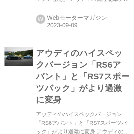
ーズ「RS」の性能をさらに向上させた
モデルが登場した。それが「パフォー
Webモーターマガジン
W
マンス」だ。RS7 スポーツバックと
RS6 アバントの2モデルにラインナッ
プされた超弩級モデルに米西海岸ナパ
バレーで試乗した。(Motor
アウディのハイスペッ
Magazine2023年10月号より)
クバージョン「RS6ア
バント」と「RS7スポー
ツバック」がより過激
に変身
アウディのハイスペックバージョン
「RS6アバント」と「RS7スポーツバ
ック」がより過激に変身 アウディのア