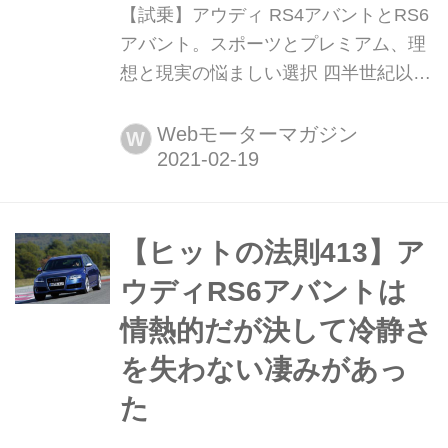
【試乗】アウディ RS4アバントとRS6
アバント。スポーツとプレミアム、理
想と現実の悩ましい選択 四半世紀以上
前に登場した最初のRSモデルのコンセ
プトを忠実に受け継ぐ、2台の最新ア
Webモーターマガジン
W
ウディ「RS」アバントが日本に上陸し
た。ここでは最高の実用性と速さを兼
ね備えた稀有な2台の実力を測る。
(Motor Magazine2021年3月号より)
【ヒットの法則413】ア
ウディRS6アバントは
情熱的だが決して冷静さ
を失わない凄みがあっ
た