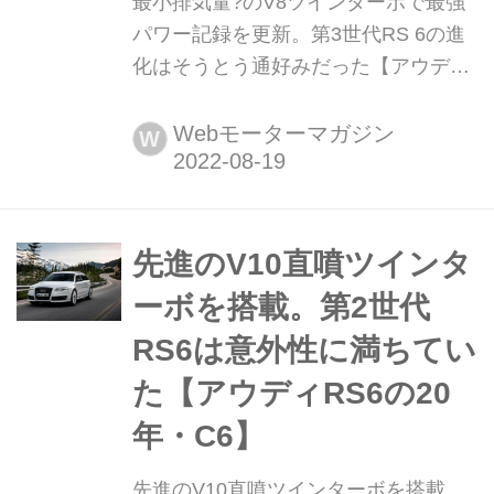
最小排気量?のV8ツインターボで最強
パワー記録を更新。第3世代RS 6の進
化はそうとう通好みだった【アウディ
RS 6の20年・C7】 2002年に誕生した
「アウディ RS 6 アバント」が、2022
Webモーターマガジン
W
年で20周年を迎えた。第3世代となる
C7は、2013年にふたたびV8ツインタ
ーボエンジンを搭載して誕生した。た
だ大排気量にこだわるのではなく緻密
先進のV10直噴ツインタ
に計算され尽くしたバランスの良い進
ーボを搭載。第2世代
化ぶりは、そうとうマニアックな一面
RS6は意外性に満ちてい
も...
た【アウディRS6の20
年・C6】
先進のV10直噴ツインターボを搭載。