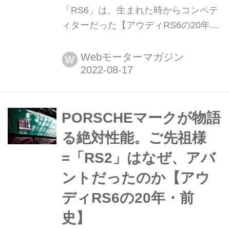
「RS6」は、生まれた時からコンペテ
ィターだった【アウディRS6の20年・
C5】 2002年に誕生した「アウディ
RS6 アバント」が、2022年で20周年
Webモーターマガジン
W
を迎えた。初代となるC5は、2002年
にデビュー。モータースポーツシーン
に挑み、勝利し、「RS」のブランド価
値を高めるために誕生した。
PORSCHEマークが物語
る絶対性能。ご先祖様
=「RS2」はなぜ、アバ
ントだったのか【アウ
ディRS6の20年・前
史】