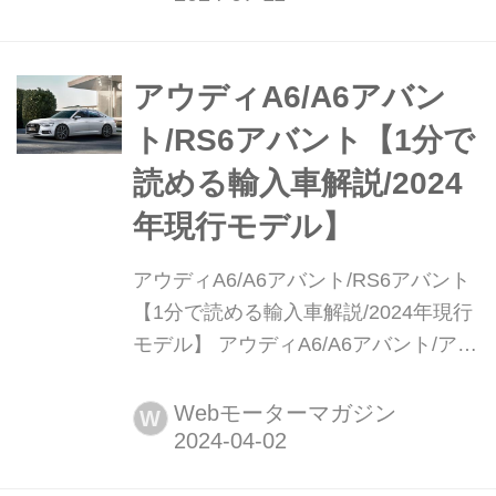
自然の中の画像を公開した。「アウデ
ィ RS 6 アバント GT」は2024年2月に
発表され、2024年第二四半期...
アウディA6/A6アバン
ト/RS6アバント【1分で
読める輸入車解説/2024
年現行モデル】
アウディA6/A6アバント/RS6アバント
【1分で読める輸入車解説/2024年現行
モデル】 アウディA6/A6アバント/アバ
ント(Audi A6/A6 Avant/RS6アバント)
現行モデル発表日:2019年3月12日車両
Webモーターマガジン
W
価格:795万円〜1910万円