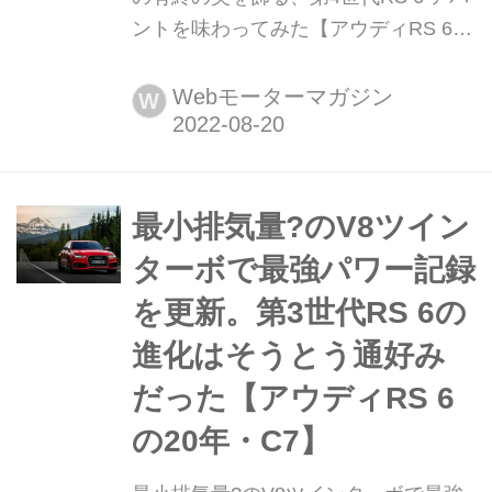
ントを味わってみた【アウディRS 6の
20年・C8】 2002年に誕生した「アウ
ディ RS 6 アバント」が、2022年で20
Webモーターマガジン
W
周年を迎えた。最新世代のC8は、
2019年にデビュー、さらに逞しさを増
したルックスにMHEVを採用した高効
率エンジンを搭載して、時代の最先端
最小排気量?のV8ツイン
を駆け抜けようとしている。その先に
ターボで最強パワー記録
待つのは、どうやらBEVという新...
を更新。第3世代RS 6の
進化はそうとう通好み
だった【アウディRS 6
の20年・C7】