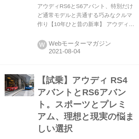
アウディRS6とS6アバント、特別だけ
ど通常モデルと共通する巧みなクルマ
作り【10年ひと昔の新車】 アウディと
いうブランドをひと際魅力的な存在と
しているのが、RSモデルとSモデルに
Webモーターマガジン
W
代表されるスポーツモデル。Motor
Magazine誌はアウディ特集の中で、
RS6セダンとS6アバントの試乗をとお
して、その走りの特徴、考え方、コン
【試乗】アウディ RS4
セプトに迫っている。ここではそのレ
アバントとRS6アバン
ポートを振り返...
ト。スポーツとプレミ
アム、理想と現実の悩ま
しい選択