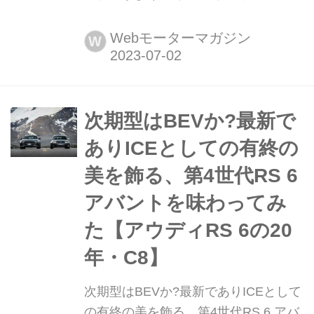
ッパーグレード、しかもハイスペック
バージョンとして君臨する「RSアバン
Webモーターマガジン
W
ト」と「RS7スポーツバック」がさら
にモンスター化した。従来に比べ最高
出力が30ps、最大トルクが50Nmアッ
プされ、3.4秒で0から100km/hまでを
次期型はBEVか?最新で
駆け抜ける。
ありICEとしての有終の
美を飾る、第4世代RS 6
アバントを味わってみ
た【アウディRS 6の20
年・C8】
次期型はBEVか?最新でありICEとして
の有終の美を飾る、第4世代RS 6 アバ