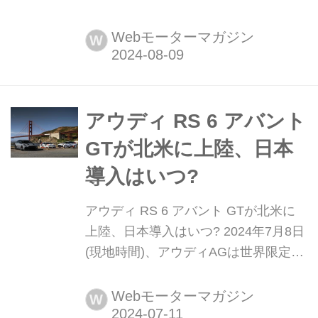
ツカーだけではない。ひとことで表せ
ば、「夢を与えてくれるような存在」
Webモーターマガジン
W
だ。ここでは、国内外のそんな魅力あ
るモデルたちを簡単に紹介していこ
う。今回は、アウディ RS6 アバント
(AUDI RS6 AVANT)だ。
アウディ RS 6 アバント
GTが北米に上陸、日本
導入はいつ?
アウディ RS 6 アバント GTが北米に
上陸、日本導入はいつ? 2024年7月8日
(現地時間)、アウディAGは世界限定
660台の「アウディ RS 6 アバント
GT」がアメリカ市場に上陸したことを
Webモーターマガジン
W
明らかにし、カリフォルニアの美しい