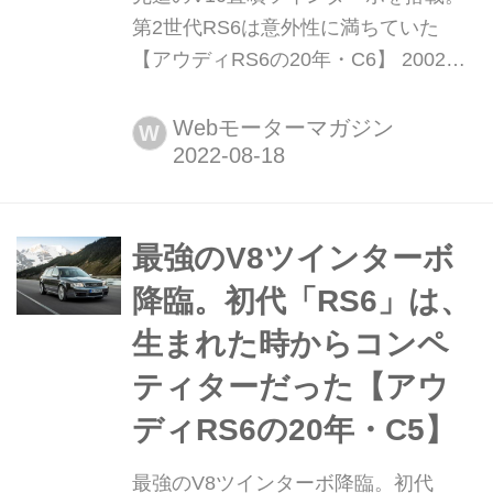
第2世代RS6は意外性に満ちていた
【アウディRS6の20年・C6】 2002年
に誕生した「アウディ RS6 アバン
ト」が、2022年で20周年を迎えた。第
Webモーターマガジン
W
2世代となるC6は、2008年にデビュー
している。モータースポーツ由来のテ
クノロジーを備えたV10ユニットを、
あくまでさりげなく乗りこなす楽しみ
最強のV8ツインターボ
を満喫させてくれた。
降臨。初代「RS6」は、
生まれた時からコンペ
ティターだった【アウ
ディRS6の20年・C5】
最強のV8ツインターボ降臨。初代