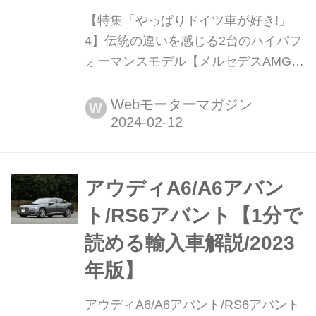
【特集「やっぱりドイツ車が好き!」
4】伝統の違いを感じる2台のハイパフ
ォーマンスモデル【メルセデスAMG
C63 S Eパフォーマンス & アウディ
RS6アバント パフォーマンス】 メル
Webモーターマガジン
W
セデス〝AMG〟とアウディ〝RS〟、
これまで数々の高性能マシーンを提供
してきた両ブランド。電動化という時
代の流れの中で2台の最新ハイパフォ
アウディA6/A6アバン
ーマンスモデルからジャーマンスポー
ト/RS6アバント【1分で
ツモデルのいまを見る。(Motor
読める輸入車解説/2023
Magazine 2024年3月号より)
年版】
アウディA6/A6アバント/RS6アバント