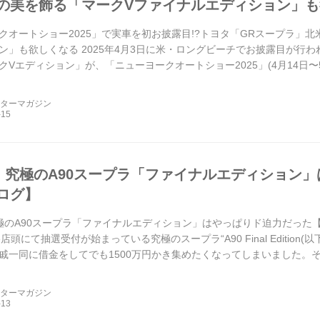
の美を飾る「マークVファイナルエディション」も
クオートショー2025」で実車を初お披露目!?トヨタ「GRスープラ」
ン」も欲しくなる 2025年4月3日に米・ロングビーチでお披露目が行
クVエディション」が、「ニューヨークオートショー2025」(4月14日〜
ーターマガジン
! 究極のA90スープラ「ファイナルエディション
ログ】
究極のA90スープラ「ファイナルエディション」はやっぱりド迫力だった【ス
age店頭にて抽選受付が始まっている究極のスープラ“A90 Final Editi
戚一同に借金をしてでも1500万円かき集めたくなってしまいました。その
ーターマガジン