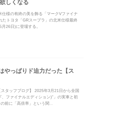
欲しくなる
北米仕様の有終の美を飾る「マークVファイナ
われたトヨタ「GRスープラ」の北米仕様最終
5月26日)に登場する。
」はやっぱりド迫力だった【ス
タッフブログ】 2025年3月21日から全国
on(以下、ファイナルエディション)”」の実車と初
前に「高倍率」という関...