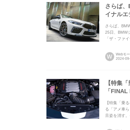
さらば、
イナルエ
さらば、BM
25日、BM
「ザ・ファイナ
Webモ
W
【特集「
「FINA
【特集「乗るな
る「アメ車ら
旦姿を消す。
大排気量、2