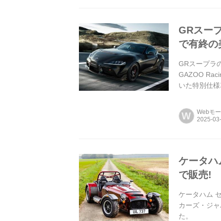
GRスープ
で有終の
GRスープラの
GAZOO R
いた特別仕様車
Webモ
W
ケータハ
で販売!
ケータハム 
カーズ・ジャパ
た。