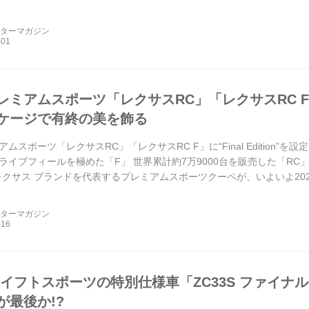
ーターマガジン
ミアムスポーツ「レクサスRC」「レクサスRC F」に“F
ケージで有終の美を飾る
ムスポーツ「レクサスRC」「レクサスRC F」に“Final Edition
ライブフィールを極めた「F」 世界累計約7万9000台を販売した「RC」
。レクサス ブランドを代表するプレミアムスポーツクーペが、いよいよ20
設定され...
ーターマガジン
スイフトスポーツの特別仕様車「ZC33S ファイ
が最後か!?