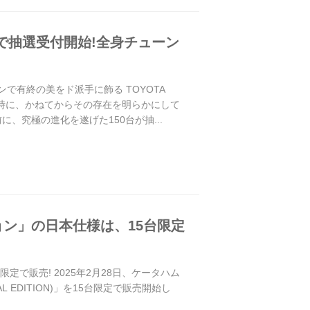
50台で抽選受付開始!全身チューン
ューンで有終の美をド派手に飾る TOYOTA
表。同時に、かねてからその存在を明らかにして
を前に、究極の進化を遂げた150台が抽...
ョン」の日本仕様は、15台限定
で販売! 2025年2月28日、ケータハム
 EDITION)」を15台限定で販売開始し