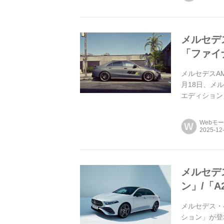
メルセデ
「ファイ
メルセデスAM
月18日、メル
エディション
た。設定される
Webモ
W
メルセデ
ン」/「
メルセデス・
ション」が登