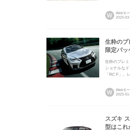
Webモ
W
生粋のプレ
限定パッ
生粋のプレミア
ショナルなド
「RC F」
最終仕様として
Webモ
W
スズキ 
型はこれ