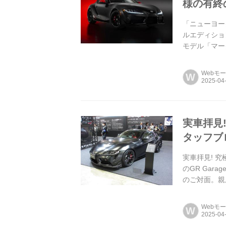
様の有終
「ニューヨー
ルエディショ
モデル「マー
Webモ
W
実車拝見
タッフブ
実車拝見! 
のGR Gar
のご対面。親
Webモ
W