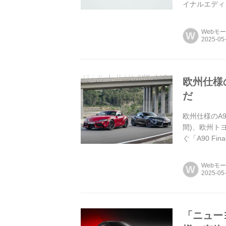
イナルエディショ
同...
Webモ
W
欧州仕様
だ
欧州仕様のA9
間)、欧州ト
ぐ「A90 F
Webモ
W
「ニュー