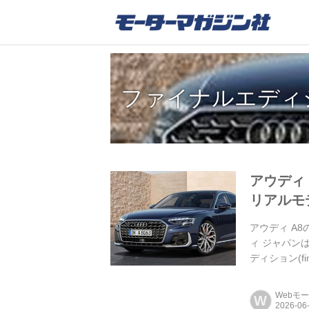
ファイナルエディ
アウディ
リアルモ
アウディ A
ィ ジャパン
ディション(fi
Webモ
W