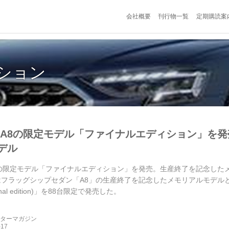
会社概要
刊行物一覧
定期購読案
ション
 A8の限定モデル「ファイナルエディション」を
デル
8の限定モデル「ファイナルエディション」を発売。生産終了を記念したメモ
はフラッグシップセダン「A8」の生産終了を記念したメモリアルモデルと
nal edition)」を88台限定で発売した。
ーターマガジン