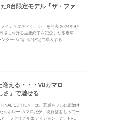
した8台限定モデル「ザ・ファ
ァイナルエディション」を発表 2024年9月
日本市場における生産終了を記念した限定車
オレ/グランクーペに計8台限定で導入する。
た逢える・・・V8カマロ
らしさ」で魅せる
NAL EDITION」は、五感をフルに刺激す
きたシボレー カマロだが、現行型をもって一
載した「ファイナルエディション」だ。FR、