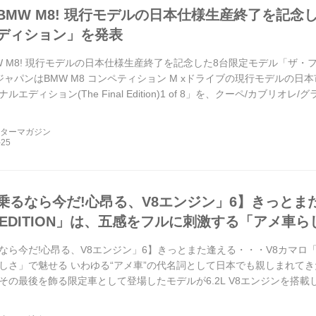
BMW M8! 現行モデルの日本仕様生産終了を記念
ディション」を発表
W M8! 現行モデルの日本仕様生産終了を記念した8台限定モデル「ザ・フ
WジャパンはBMW M8 コンペティション M xドライブの現行モデルの
ルエディション(The Final Edition)1 of 8」を、クーペ/カブリ
ーターマガジン
乗るなら今だ!心昂る、V8エンジン」6】きっとま
L EDITION」は、五感をフルに刺激する「アメ車
ら今だ!心昂る、V8エンジン」6】きっとまた逢える・・・V8カマロ「FI
しさ」で魅せる いわゆる“アメ車”の代名詞として日本でも親しまれて
その最後を飾る限定車として登場したモデルが6.2L V8エンジンを搭
ドアクーペという特徴を受け継ぐ旧き佳きアメリカンスポ...