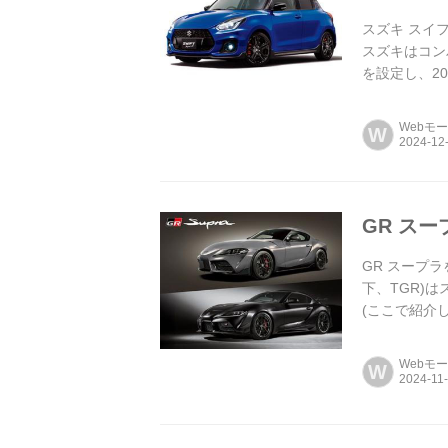
スズキ スイフ
スズキはコンパ
を設定し、2
Webモ
W
GR ス
GR スープラ
下、TGR)は
(ここで紹介
Webモ
W