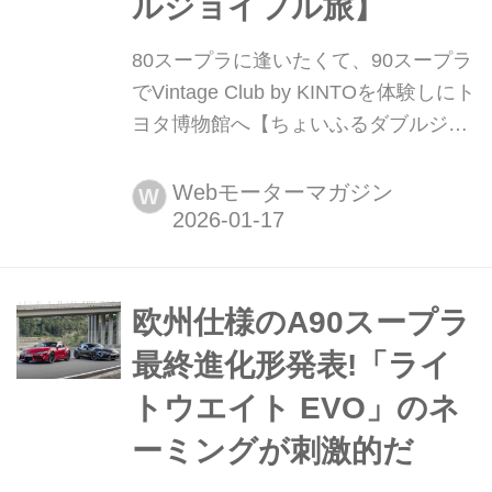
ルジョイフル旅】
80スープラに逢いたくて、90スープラ
でVintage Club by KINTOを体験しにト
ヨタ博物館へ【ちょいふるダブルジョ
イフル旅】 旧車コミュニティ
「Vintage Club by KINTO」が、各地で
Webモーターマガジン
W
実施し好評を博している「旧車キャラ
バン」。2025年10月から愛知県長久手
市のトヨタ博物館で実施されると聞い
て、さっそく申し込んでみた。お目当
欧州仕様のA90スープラ
ては2002年式「A80スープラ」。A90
最終進化形発表!「ライ
の最終型RZを借り出し...
トウエイト EVO」のネ
ーミングが刺激的だ