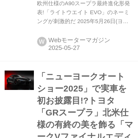
欧州仕様のA90スープラ最終進化形発
表!「ライトウエイト EVO」のネーミ
ングが刺激的だ 2025年5月26日(ヨー
ロッパ現地時間)、欧州トヨタはヨーロ
ッパ市場向けの「GR スープラ 最終モ
Webモーターマガジン
W
デル」として、2機種の特別仕様車を
発表した。GT4の血統を継ぐ「A90
Final Edition」は日本仕様と共通する
が、それとは別に「ライトウエイト
「ニューヨークオート
EVO」なるスペシャルバ...
ショー2025」で実車を
初お披露目!?トヨタ
「GRスープラ」北米仕
様の有終の美を飾る「マ
ークVファイナルエディ