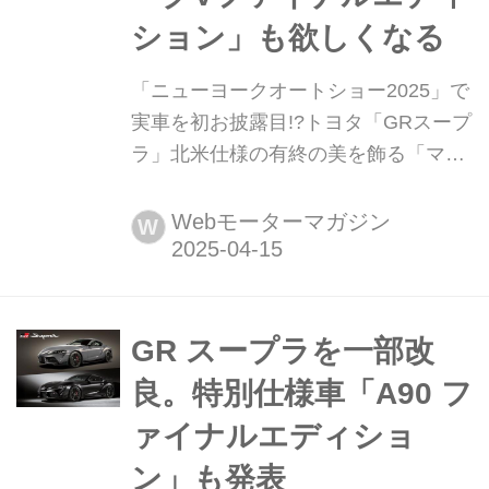
ション」も欲しくなる
「ニューヨークオートショー2025」で
実車を初お披露目!?トヨタ「GRスープ
ラ」北米仕様の有終の美を飾る「マー
クVファイナルエディション」も欲し
くなる 2025年4月3日に米・ロングビ
Webモーターマガジン
W
ーチでお披露目が行われたトヨタ
「GRスープラ」の北米仕様最終モデ
ル「マークVエディション」が、「ニ
ューヨークオートショー2025」(4月14
GR スープラを一部改
日〜5月26日)に登場する。
良。特別仕様車「A90 フ
ァイナルエディショ
ン」も発表