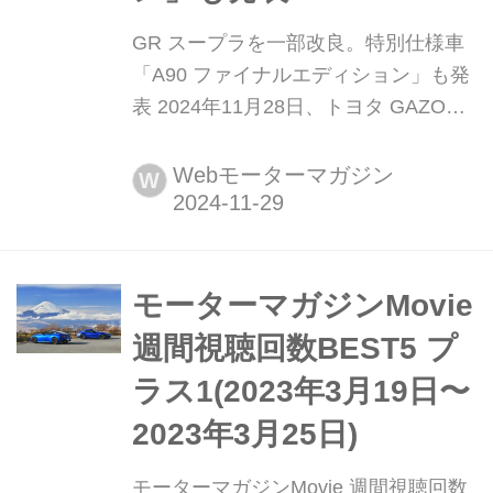
GR スープラを一部改良。特別仕様車
「A90 ファイナルエディション」も発
表 2024年11月28日、トヨタ GAZOO
レーシング(以下、TGR)はスープラ
(3.0Lモデル)の一部改良、ならびに特
Webモーターマガジン
W
別仕様車「A90 ファイナルエディショ
ン(Final Edition)」を発表した。(ここ
で紹介している画像は、すべてプロト
タイプのものです)
モーターマガジンMovie
週間視聴回数BEST5 プ
ラス1(2023年3月19日〜
2023年3月25日)
モーターマガジンMovie 週間視聴回数