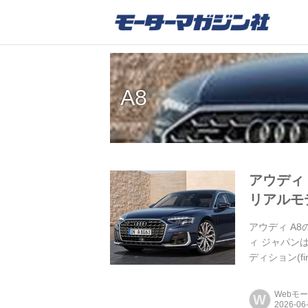
A8
アウディ
リアルモ
アウディ A
ィ ジャパン
ディション(fi
Webモ
W