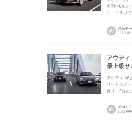
本国で6年ぶ
ン・マラガで開
Webモ
W
アウディ
最上級サ
アウディ A
リーとスポー
握り、2台とじ
Webモ
W