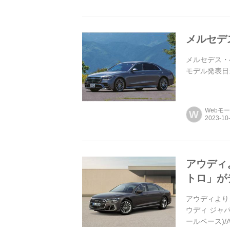
メルセデ
メルセデス・ベン
モデル発表日:
Webモ
W
アウディよ
トロ」が
アウディよりクワ
ウディ ジャパ
ールベース)/