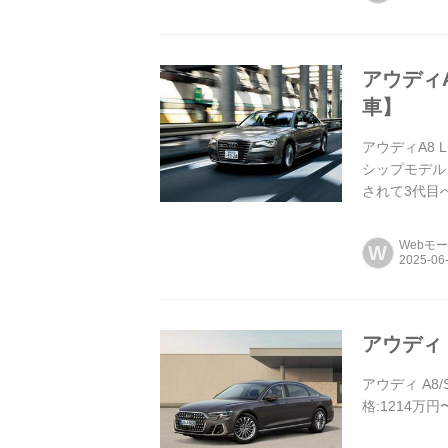
アウディ
車】
アウディA8 
シップモデル「
されて3代目
Webモ
W
アウディ 
アウディ A8/
格:1214万円