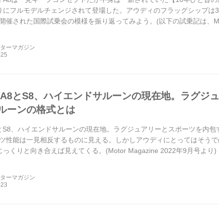
りにフルモデルチェンジされて登場した。アウディのフラッグシップは
催された国際試乗会の模様を振り返ってみよう。(以下の試乗記は、Motor Mag
ーターマガジン
 A8とS8、ハイエンドサルーンの現在地。ラグジ
ルーンの格式とは
8とS8、ハイエンドサルーンの現在地。ラグジュアリーとスポーツを内包
ツ性能は一見相反するものに見える。しかしアウディにとってはそうでは
っくりと向き合えば見えてくる。(Motor Magazine 2022年9月号より)
ーターマガジン