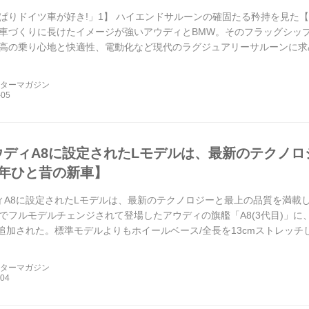
ぱりドイツ車が好き!」1】 ハイエンドサルーンの確固たる矜持を見た【BMW
車づくりに長けたイメージが強いアウディとBMW。そのフラッグシップ
高の乗り心地と快適性、電動化など現代のラグジュアリーサルーンに求
ターマガジン2024年3...
ーターマガジン
ウディA8に設定されたLモデルは、最新のテクノ
0年ひと昔の新車】
ィA8に設定されたLモデルは、最新のテクノロジーと最上の品質を満載してい
でフルモデルチェンジされて登場したアウディの旗艦「A8(3代目)」に
が追加された。標準モデルよりもホイールベース/全長を13cmストレッ
どん...
ーターマガジン