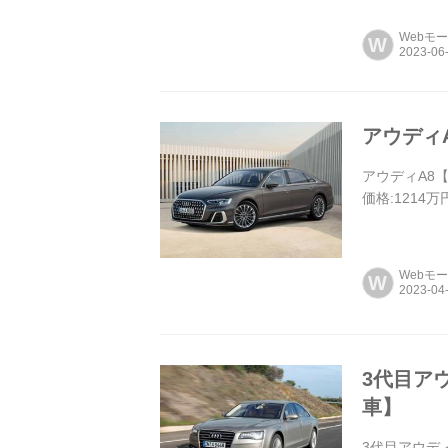
Webモ
W
アウディ
アウディA8【
価格:1214万
Webモ
W
3代目ア
車】
3代目アウデ