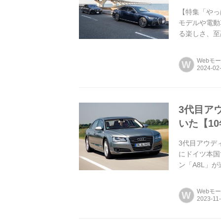
【特集「やっ
モデルや電動
る楽しさ、至
である。(モー
Webモ
W
3代目ア
いた【1
3代目アウデ
にドイツ本国
ン「A8L」
シップセダンは
Webモ
W