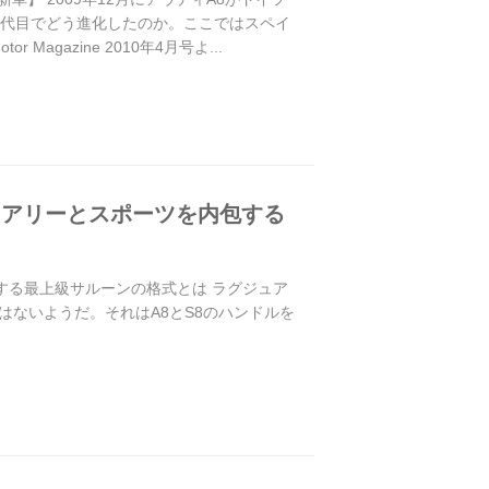
3代目でどう進化したのか。ここではスペイ
azine 2010年4月号よ...
ュアリーとスポーツを内包する
する最上級サルーンの格式とは ラグジュア
ないようだ。それはA8とS8のハンドルを