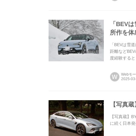
「BEV
所作を体
「BEVは雪
距離などBE
度経験すると
試乗で体感した
Webモ
W
【写真蔵
【写真蔵】BY
に続く日本発