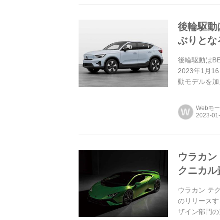
後輪駆動
ぶりとな
後輪駆動はB
2023年1月
動モデルを加
RWDである
Webモ
W
ウラカン
クニカル
ウラカン テ
のリリースす
ザイン部門の責