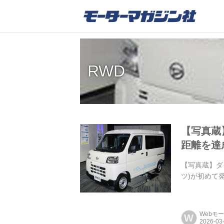
RWD
【写真蔵】
距離を達
【写真蔵】ダイ
ツ)が初めて
Webモ
W