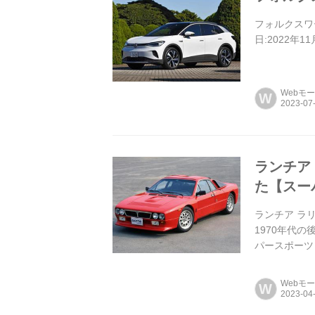
フォルクスワーゲ
日:2022年1
Webモ
W
ランチア
た【スー
ランチア ラ
1970年代
パースポーツ
Webモ
W