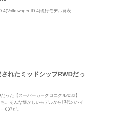
VolkswagenID.4)現行モデル発表
発されたミッドシップRWDだっ
だった【スーパーカークロニクル/032】
たち。そんな懐かしいモデルから現代のハイ
ー037だ。