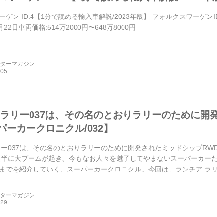
ン ID.4【1分で読める輸入車解説/2023年版】 フォルクスワーゲンID.4(
1月22日車両価格:514万2000円〜648万8000円
ーターマガジン
 ラリー037は、その名のとおりラリーのために開
パーカークロニクル/032】
リー037は、その名のとおりラリーのために開発されたミッドシップRWD
の後半に大ブームが起き、今もなお人々を魅了してやまないスーパーカー
までを紹介していく、スーパーカークロニクル。今回は、ランチア ラリ
ーターマガジン