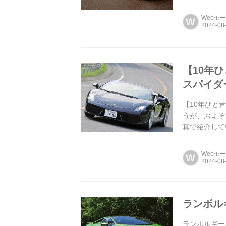
Webモ
W
【10年
スパイダ
【10年ひと
うが、およそ
真で紹介して
Webモ
W
ランボル
ランボルギーニ