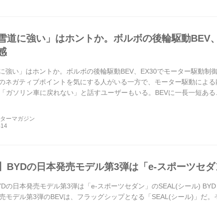
は雪道に強い」はホントか。ボルボの後輪駆動BEV、
感
道に強い」はホントか。ボルボの後輪駆動BEV、EX30でモーター駆動制
Vのネガティブポイントを気にする人がいる一方で、モーター駆動によ
「ガソリン車に戻れない」と話すユーザーもいる。BEVに一長一短ある
安...
ーターマガジン
】BYDの日本発売モデル第3弾は「e-スポーツセダン
Dの日本発売モデル第3弾は「e-スポーツセダン」のSEAL(シール) BYD
売モデル第3弾のBEVは、フラッグシップとなる「SEAL(シール)」だ