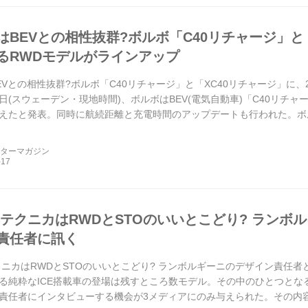
はBEVとの相性抜群?ボルボ「C40リチャージ」と「
るRWDモデルがラインアップ
EVとの相性抜群?ボルボ「C40リチャージ」と「XC40リチャージ」に
16日(スウェーデン・現地時間)、ボルボはBEV(電気自動車)「C40リチ
えたと発表。同時に航続距離と充電時間のアップデートも行われた。ボ
。
ーターマガジン
 テクニカはRWDとSTOのいいとこどり? ランボ
責任者に訊く
クニカはRWDとSTOのいいとこどり? ランボルギーニのデザイン責任
る純粋なICE搭載車の登場は残すところ数モデル。その中のひとつとな
任者にインタビューする機会が3メディアにのみ与えられた。その内容を報告する。