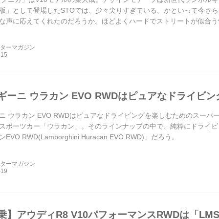
版」として登場したSTOでは、少々尖りすぎている。かといって今さら「
な声に応えてくれたのだろうか。ほどよくハードでストリートが似合う
に加わった。ブ...
ーターマガジン
ギーニ ウラカン EVO RWDはピュアなドライビ
ニ ウラカン EVO RWDはピュアなドライビングを楽しむためのスーパ
スポーツカー「ウラカン」。そのラインナップの中で、純粋にドライビ
O RWD(Lamborghini Huracan EVO RWD)」だろう。
ーターマガジン
乗】アウディR8 V10パフォーマンスRWDは「LM