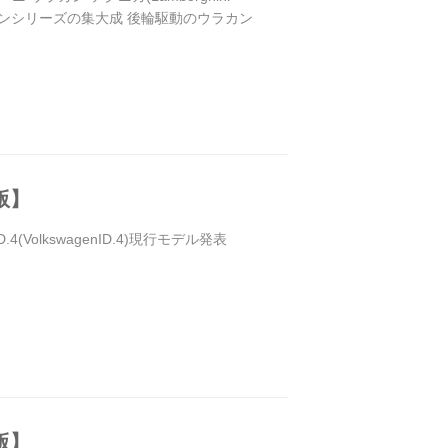
7円 ウラカンシリーズの集大成 後輪駆動のウラカン
版】
VolkswagenID.4)現行モデル発表
版】