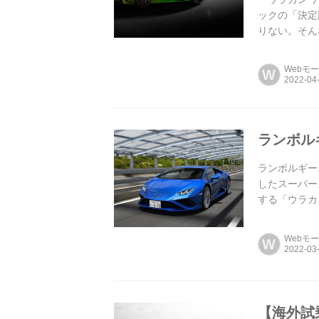
ックの「決定
りない。そん
のラインナップ
Webモ
W
ランボル
ランボルギー
したスーパー
する「ウラカンEV
Webモ
W
【海外試