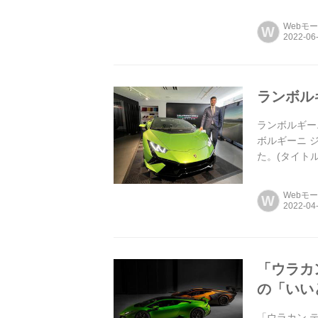
号より)
Webモ
W
ランボル
ランボルギー
ボルギーニ 
た。(タイト
Webモ
W
「ウラカ
の「いい
「ウラカン 