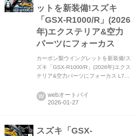
なる全日本ロードレースにもスポット
ットを新装備!スズキ
参戦していました!今年はどうなる?
「GSX-R1000/R」(2026
年)エクステリア&空力
パーツにフォーカス
カーボン製ウイングレットを新装備!ス
ズキ「GSX-R1000/R」(2026年)エクス
テリア&空力パーツにフォーカス L7か
らの基本デザインを継承しつつ、確か
な進化を遂げたGSX-R1000/R。 2026
webオートバイ
W
年モデルでは、MotoGPのノウハウが
注ぎ込まれたカーボン製ウイングレッ
トを装備。今回は、空力性能を高める
新デバイスとこだわりの詰まった40周
スズキ「GSX-