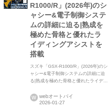
年記念車のエクステリアの詳細を解説
R1000/R」(2026年)のシ
する。まとめ:...
ャシー&電子制御システ
ムの詳細に迫る|熟成を
極めた骨格と優れたラ
イディングアシストを
搭載
スズキ「GSX-R1000/R」(2026年)のシ
ャシー&電子制御システムの詳細に迫
る|熟成を極めた骨格と優れたライディ
ングアシストを搭載 エンジンは大幅進
化、車体はL7の基本設計を継承した
webオートバイ
W
2026年型「GSX-R1000/R」。 その理
由は、2024年EWC王者が証明した