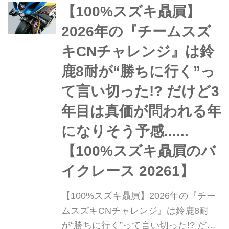
ッズ付チケット』が販売開始となりま
【100%スズキ贔屓】
した!
2026年の『チームスズ
キCNチャレンジ』は鈴
鹿8耐が“勝ちに行く”っ
て言い切った!? だけど3
年目は真価が問われる年
になりそう予感......
【100%スズキ贔屓のバ
イクレース 20261】
【100%スズキ贔屓】2026年の『チー
ムスズキCNチャレンジ』は鈴鹿8耐
が“勝ちに行く”って言い切った!? だけ