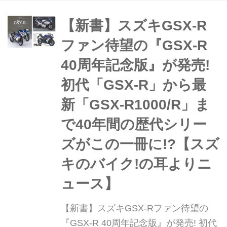
系、および各部品について、詳細に解
説する。まとめ:岡本 渉/協力:バイカー
【新書】スズキGSX-R
ズステーション、佐藤康郎、H&L
ファン待望の『GSX-R
PLA...
40周年記念版』が発売!
初代「GSX-R」から最
新「GSX-R1000/R」ま
で40年間の歴代シリー
ズがこの一冊に!?【スズ
キのバイク!の耳よりニ
ュース】
【新書】スズキGSX-Rファン待望の
『GSX-R 40周年記念版』が発売! 初代