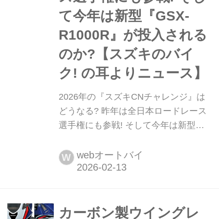
て今年は新型『GSX-
R1000R』が投入される
のか?【スズキのバイ
ク! の耳よりニュース】
2026年の『スズキCNチャレンジ』は
どうなる? 昨年は全日本ロードレース
選手権にも参戦! そして今年は新型
『GSX-R1000R』が投入されるのか?
【スズキのバイク! の耳よりニュー
webオートバイ
W
ス】 様々なサスティナブルパーツや
100%バイオ燃料で鈴鹿8耐に挑むスズ
キCNチャレンジ。昨年2025年は鈴鹿8
耐だけじゃなく、スプリントレースと
カーボン製ウイングレ