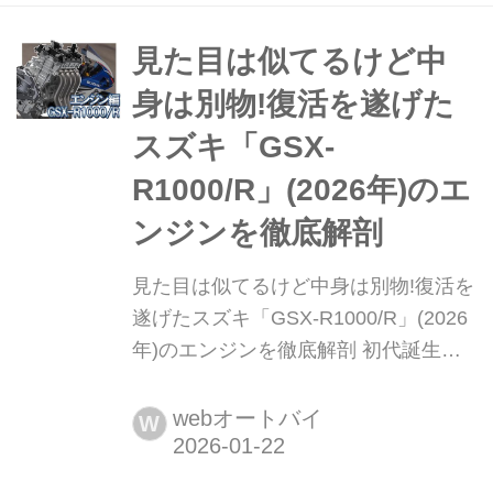
「圧倒的な信頼性」に他ならない。熟
成を極めたシャシーと、電装システム
見た目は似てるけど中
の詳細を解説する。まとめ:岡本 渉/協
身は別物!復活を遂げた
力:バイカーズステーション、佐藤康
スズキ「GSX-
郎、...
R1000/R」(2026年)のエ
ンジンを徹底解剖
見た目は似てるけど中身は別物!復活を
遂げたスズキ「GSX-R1000/R」(2026
年)のエンジンを徹底解剖 初代誕生か
ら40周年を迎えたGSX-Rシリーズ。そ
のトップモデルであるGSX-R1000/R
webオートバイ
W
が、2026年モデルでどのように進化し
たのか。エンジンの改良点と、吸排気