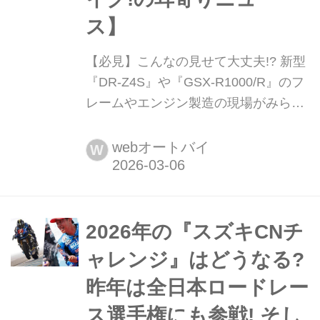
ス】
【必見】こんなの見せて大丈夫!?︎ 新型
『DR-Z4S』や『GSX-R1000/R』のフ
レームやエンジン製造の現場がみられ
るムービーが貴重すぎる!【スズキのバ
イク!の耳寄りニュース】 スズキの海
webオートバイ
W
外版YouTubeサイト「Suzuki Global」
で、新型「DR-Z4S」「GSX-
R1000/R」のフレーム溶接やエンジン
製造などが日本語解説で観られます!
2026年の『スズキCNチ
ャレンジ』はどうなる?
昨年は全日本ロードレー
ス選手権にも参戦! そし