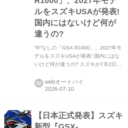
R1000」、2027年モデ
ルをスズキUSAが発表!
国内にはないけど何が
違うの?
“R”なしの「GSX-R1000」、2027年モ
デルをスズキUSAが発表! 国内にはな
いけど何が違うの? スズキが7月2日に
国内正式発表した「GSX-R1000R」に
は、日本に導入されていないスタンダ
webオートバイ
W
ード仕様の兄弟モデルがある。最後
の“R”が付かない「GSX-R1000」は、
どんな違いがあるのかご紹介しよう。
このほか「GSX-R1000RS」も存在す
【日本正式発表】スズキ
る。
新型『GSX-