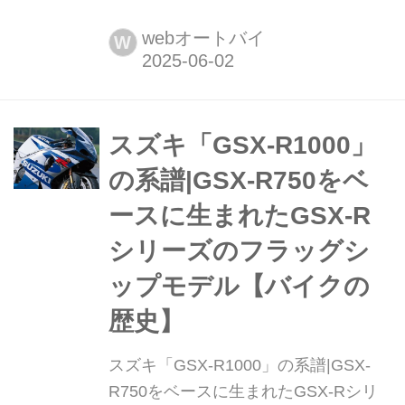
ムの目玉が『風呂敷』って......【スズ
キのバイク! のイベントニュース/鈴鹿8
webオートバイ
W
耐2025】 未来につながるサステナブ
ルアイテムを使用しながら世界最高峰
のレーシングバイクとガチで戦う『チ
ームスズキCNチャレンジ』は今年
スズキ「GSX-R1000」
2025も鈴鹿8耐に参戦。その活躍を全
の系譜|GSX-R750をベ
力で楽しむためには......
ースに生まれたGSX-R
シリーズのフラッグシ
ップモデル【バイクの
歴史】
スズキ「GSX-R1000」の系譜|GSX-
R750をベースに生まれたGSX-Rシリ