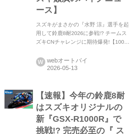
ース】
スズキがまさかの『水野 涼』選手を起
用して鈴鹿8耐2026に参戦!? チームス
ズキCNチャレンジに期待爆発!【100%
スズキ贔屓のバイクニュース】 これは
予想外......チームスズキCNチャレンジ
webオートバイ
W
が今年の鈴鹿8耐に水野涼選手を起用
だって!?
【速報】今年の鈴鹿8耐
はスズキオリジナルの
新『GSX-R1000R』で
挑戦!? 完売必至の『 ス