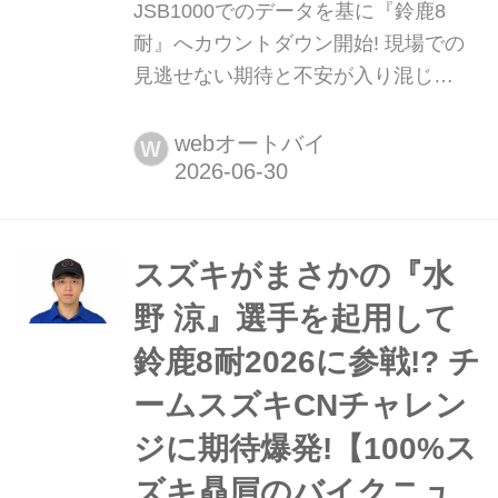
JSB1000でのデータを基に『鈴鹿8
耐』へカウントダウン開始! 現場での
見逃せない期待と不安が入り混じ
る......【100%スズキ贔屓のバイクレー
ス/鈴鹿8耐2026】 開催が目前に迫った
webオートバイ
W
鈴鹿8耐2026。我らがチームスズキCN
チャレンジはどうなる!?
スズキがまさかの『水
野 涼』選手を起用して
鈴鹿8耐2026に参戦!? チ
ームスズキCNチャレン
ジに期待爆発!【100%ス
ズキ贔屓のバイクニュ