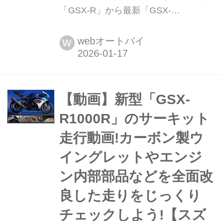
「GSX-R」から最新「GSX-
R1000/R」まで40年間の歴代シリーズ
がこの一冊に!?【スズキのバイク!の耳
webオートバイ
W
よりニュース】 当サイト「スズキのバ
イク!」を運営しているモーターマガジ
ン社から、スズキ最強のスーパースポ
ーツ「GSX-R」生誕40周年を記念した
【動画】新型「GSX-
永久保存版MOOKが発売されました!す
R1000R」のサーキット
べてのGSX-Rファン必見です!
走行動画!カーボン製ウ
イングレットやエンジ
ン内部部品などを全面改
良した走りをじっくり
チェックしよう!【スズ