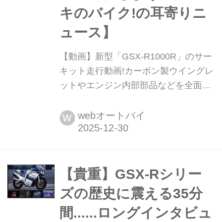
キのバイク!の耳寄りニ
ュース】
【動画】新型「GSX-R1000R」のサー
キット走行動画!カーボン製ウイングレ
ットやエンジン内部部品などを全面改
良した走りをじっくりチェックしよう!
【スズキのバイク!の耳寄りニュース】
webオートバイ
W
スズキの海外版YouTubeサイト
「Suzuki Australia」で待望の復活を果
たした新型「GSX-R1000R」のサーキ
ット走行ムービーが見られます!
【貴重】GSX-Rシリー
ズの歴史に震える35分
間......ロングインタビュ