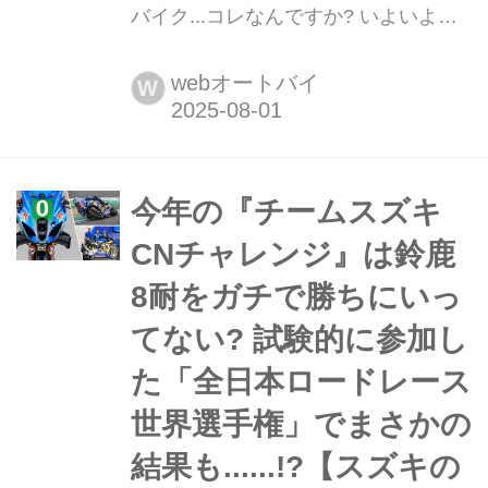
バイク...コレなんですか? いよいよ
2025年8月1日から開幕した「2025
FIM世界耐久選手権“コカ・コーラ”鈴鹿
webオートバイ
W
8時間耐久ロードレース第46回大会」
(鈴鹿8耐)ですが、レース以外にも見ど
ころがたくさん! そんな中、我々は謎
のミニバイクを発見! 「チームスズキ
今年の『チームスズキ
CNチャレンジ」仕様に彩られたこの
CNチャレンジ』は鈴鹿
マシン、...
8耐をガチで勝ちにいっ
てない? 試験的に参加し
た「全日本ロードレース
世界選手権」でまさかの
結果も......!?【スズキの