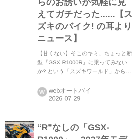
らのお誘いが気軽に見
えてガチだった......【ス
ズキのバイク! の耳より
ニュース】
【甘くない】そこのキミ、ちょっと新
型『GSX-R1000R』に乗ってみない
か? という「スズキワールド」からの
お誘いが気軽に見えてガチだった......
【スズキのバイク! の耳よりニュー
webオートバイ
W
ス】 これは発売されたばかりの新型
GSX-R1000Rに誰よりも早く『試し乗
り』できるチャンス......なのかもしれ
ません。
“R”なしの「GSX-