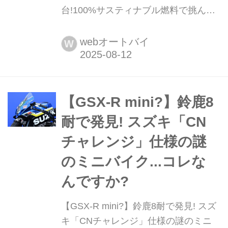
台!100%サスティナブル燃料で挑んだ
「チームスズキCNチャレンジ」もト
ラブルを乗り越えて灼熱の8時間を走
webオートバイ
W
り切った!【スズキのバイク! の耳より
ニュース】 先日行われた鈴鹿8耐2025
の決勝レースで3位表彰台を獲得した
「ヨシムラ SERT Motul」と、アクシ
【GSX-R mini?】鈴鹿8
デントを乗り越え33位で完走を果たし
耐で発見! スズキ「CN
た「チームスズキCNチャレンジ」。
チャレンジ」仕様の謎
ふたつのスズキチームが見せた誇り高
き挑戦と力強い走りをプレイバック!
のミニバイク...コレな
んですか?
【GSX-R mini?】鈴鹿8耐で発見! スズ
キ「CNチャレンジ」仕様の謎のミニ