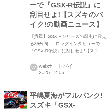
ーで『GSX-R伝説』に
刮目せよ!【スズキのバ
イク!の動画ニュース】
【貴重】GSX-Rシリーズの歴史に震え
る35分間......ロングインタビューで
『GSX-R伝説』に刮目せよ!【スズキ
のバイク!の動画ニュース】 スズキの
海外版YouTubeサイト「Suzuki
webオートバイ
W
Global」に、GSX-Rシリーズ生誕40周
年を記念した歴代開発者インタビュー
動画が公開中!日本語解説もありの35分
超ロングインタビューになっています!
平嶋夏海がフルバンク!
スズキ「GSX-