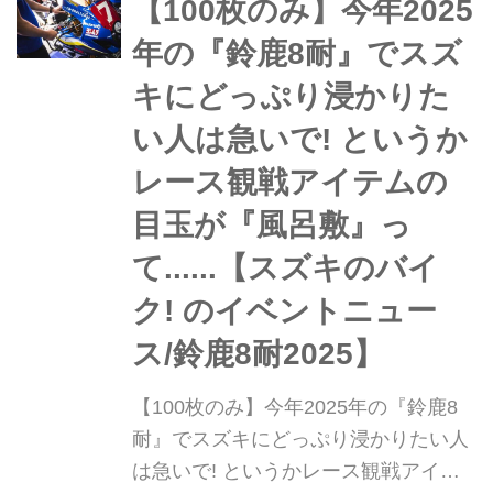
「ル・マン24時間大会」は転倒相次ぐ
【100枚のみ】今年2025
ウェットコンディションでも6位まで
年の『鈴鹿8耐』でスズ
追い上げる大健闘!
キにどっぷり浸かりた
い人は急いで! というか
レース観戦アイテムの
目玉が『風呂敷』っ
て......【スズキのバイ
ク! のイベントニュー
ス/鈴鹿8耐2025】
【100枚のみ】今年2025年の『鈴鹿8
耐』でスズキにどっぷり浸かりたい人
は急いで! というかレース観戦アイテ