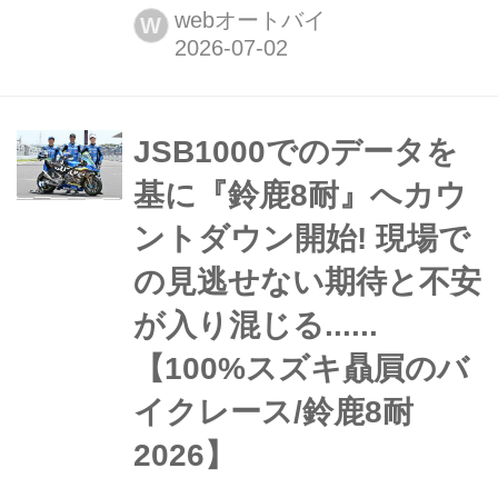
て以来4年ぶりとなる「GSX-
webオートバイ
W
R1000R」の新型モデルを発表した。
スタイリングは従来を踏襲しつつも、
内部には徹底的に手を入れることでポ
テンシャルを拡大。リチウムイオンバ
JSB1000でのデータを
ッテリーの新採用やETC2.0車載器の標
基に『鈴鹿8耐』へカウ
準装備もうれしい。
ントダウン開始! 現場で
の見逃せない期待と不安
が入り混じる......
【100%スズキ贔屓のバ
イクレース/鈴鹿8耐
2026】