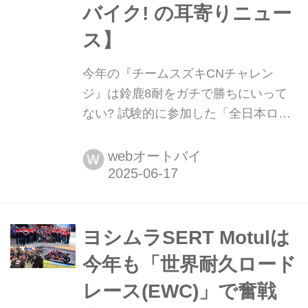
バイク! の耳寄りニュー
ス】
今年の『チームスズキCNチャレン
ジ』は鈴鹿8耐をガチで勝ちにいって
ない? 試験的に参加した「全日本ロー
ドレース世界選手権」でまさかの結果
も......!?【スズキのバイク! の耳寄りニ
webオートバイ
W
ュース】 東京モーターサイクルショー
2025で今年のチーム体制が発表された
チームスズキCNチャレンジ。新エン
ジンを搭載して更なるサステナブルマ
ヨシムラSERT Motulは
シンに仕上げたGSX-R1000Rで全日本
今年も「世界耐久ロード
ロードレース世界選手権にもスポット
レース(EWC)」で奮戦
参戦しました。