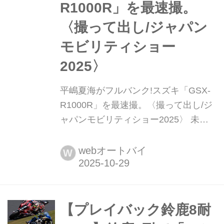
R1000R」を最速撮。
〈撮って出し/ジャパン
モビリティショー
2025〉
平嶋夏海がフルバンク!スズキ「GSX-
R1000R」を最速撮。〈撮って出し/ジ
ャパンモビリティショー2025〉 未来
の移動や暮らしをテーマとした多様な
モビリティがお披露目されるジャパン
webオートバイ
W
モビリティショーのプレスデーが2025
年10月29日に開幕! 注目のモデルを早
速発見したので、最速で撮影&掲載し
ます。詳細は追ってご紹介します!!
【プレイバック鈴鹿8耐