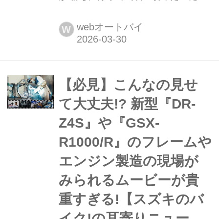
ど3年目は真価が問われる年になりそ
う予感...... 【100%スズキ贔屓のバイ
webオートバイ
W
クレース 20261】 サステナブルアイテ
ムを使って世界の強豪チームに挑む
『チームスズキCNチャレンジ』の
2026年はどうなる? 3年目は勝負どこ
【必見】こんなの見せ
ろになりそうな予感ですが......
て大丈夫!?︎ 新型『DR-
Z4S』や『GSX-
R1000/R』のフレームや
エンジン製造の現場が
みられるムービーが貴
重すぎる!【スズキのバ
イク!の耳寄りニュー