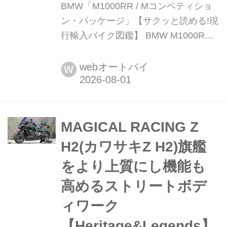
BMW「M1000RR / Mコンペティショ
ン・パッケージ」【サクッと読める!現
行輸入バイク図鑑】 BMW M1000RR /
Mコンペティション・パッケージ 税込
価格:430万2000円~ / 502万2000円~ 全
webオートバイ
W
長×全幅×全高:2085×899×1230mm ホ
イールベース:1460mm シート
高:865mm 車両重量:194kg ※写真はM
コンペティション・パッケー...
MAGICAL RACING Z
H2(カワサキZ H2)旗艦
をより上質にし機能も
高めるストリートボデ
ィワーク
【Heritage&Legends】