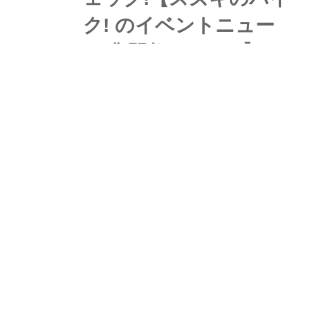
ク! のイベントニュー
ス/隼駅祭り 2026 】
【開催目前】8月2日(日)に『隼駅まつ
り2026』開催! はじめて参加の人もリ
ピーターの方も行くなら事前にココを
チェック!【スズキのバイク! のイベン
トニュース/隼駅祭り 2026 】 今年の
webオートバイ
W
「隼駅まつり2026」が8/2(日)に開催さ
れます! 参加してみたいけど隼駅まつ
りってそもそもどんなイベントなの?
AC SANCTUARY Z1-
R(カワサキZ1-R)25年前
のRCM・1号車を最新技