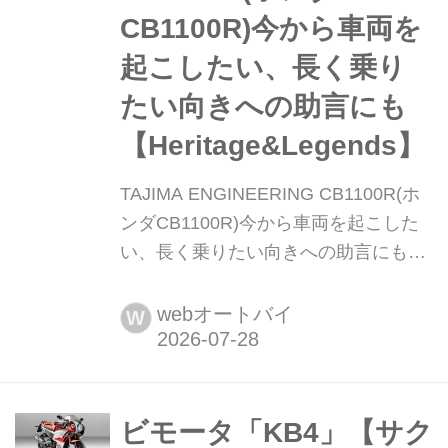
る。今回はブラックボールエディショ
CB1100R)今から車両を
ンとカフェの2...
起こしたい、長く乗り
たい向きへの助言にも
【Heritage&Legends】
TAJIMA ENGINEERING CB1100R(ホ
ンダCB1100R)今から車両を起こした
い、長く乗りたい向きへの助言にも
【Heritage&Legends】 まとめ:webオ
ートバイ編集部 ヘリテイジ&レジェン
webオートバイ
W
ズ 公式サイト ▶▶▶カスタムとメン
テナンスはヘリテイジ&レジェンズ
handl-mag.com 完成に至り楽しまれる
RDがさらに仕様変更へ向けて入庫
ビモータ「KB4」【サク