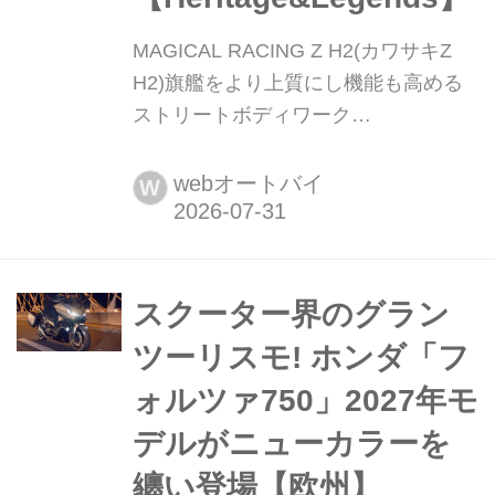
MAGICAL RACING Z H2(カワサキZ
H2)旗艦をより上質にし機能も高める
ストリートボディワーク
【Heritage&Legends】 まと
め:Heritage&Legends編集部 ヘリテイ
webオートバイ
W
ジ&レジェンズ 公式サイト ▶▶▶カス
タムとメンテナンスはヘリテイジ&レ
ジェンズ handl-mag.com エアプロテ
クションの強化などメリットは多彩で
スクーター界のグラン
大きい カーボンやFRPを素材として、
ツーリスモ! ホンダ「フ
ルックスを主とした造形面でも、...
ォルツァ750」2027年モ
デルがニューカラーを
纏い登場【欧州】