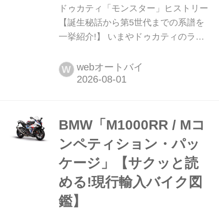
ドゥカティ「モンスター」ヒストリー
【誕生秘話から第5世代までの系譜を
一挙紹介!】 いまやドゥカティのライ
ンアップの中でも高い知名度と人気を
誇るシリーズが「モンスター」。ハイ
webオートバイ
W
パフォーマンスを構えずに楽しめるス
ポーツネイキッドというジャンルの嚆
矢となった「モンスター」シリーズは
2026年に登場した最新モデルで5代目
BMW「M1000RR / Mコ
となるが、初代の誕生はなんと1993
ンペティション・パッ
年。既に30...
ケージ」【サクッと読
める!現行輸入バイク図
鑑】