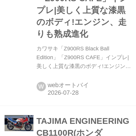
プレ|美しく上質な漆黒
のボディ!エンジン、走
りも熟成進化
カワサキ「Z900RS Black Ball
Edition」「Z900RS CAFE」インプレ|
美しく上質な漆黒のボディ!エンジン、
走りも熟成進化 Z900RSをベースに上
質なブラックのカラーリングを施した
webオートバイ
W
モデルがブラックボールエディショ
ン。ビキニカウルを装着したカフェも
引き続きラインアップされており、ス
タンダードやSEも含めると、Z900RS
TAJIMA ENGINEERING
には多彩なバリエーションが存在す
CB1100R(ホンダ