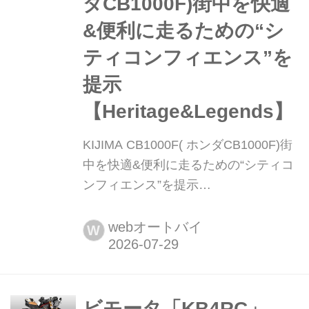
ダCB1000F)街中を快適
&便利に走るための“シ
ティコンフィエンス”を
提示
【Heritage&Legends】
KIJIMA CB1000F( ホンダCB1000F)街
中を快適&便利に走るための“シティコ
ンフィエンス”を提示
【Heritage&Legends】 まとめ:webオ
ートバイ編集部 ヘリテイジ&レジェン
webオートバイ
W
ズ 公式サイト ▶▶▶カスタムとメン
テナンスのことならヘリテイジ&レジ
ェンズ handl-mag.com 快適性と実用
性を高めるキジマ流を新“F”にも適用
ビモータ「KB4RC」