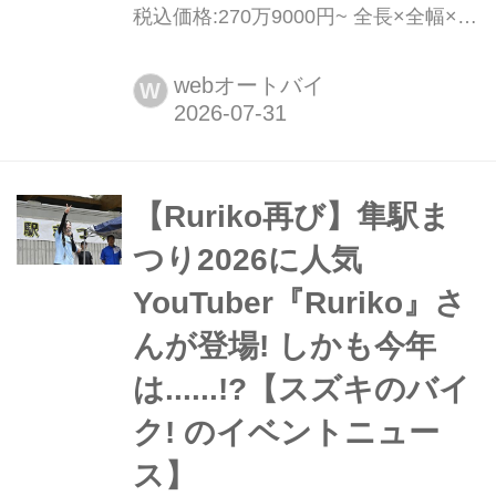
税込価格:270万9000円~ 全長×全幅×全
高:2075×740×1205mm ホイールベー
ス:1455mm シート高:832mm 車両重
webオートバイ
W
量:198kg BMWが誇るスーパースポー
ツ「S1000RR」の2025年モデルは、
走りのポテンシャルをさらに磨き...
【Ruriko再び】隼駅ま
つり2026に人気
YouTuber『Ruriko』さ
んが登場! しかも今年
は......!?【スズキのバイ
ク! のイベントニュー
ス】