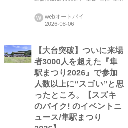
高:2160×920×1145mm ホイールベー
ス:1535mm シート高:820〈775〉mm
webオートバイ
W
車両重量:228kg ※〈〉はロー仕様 高
いスポーツ性を備えつつ、長距離走行
も快適にこなすBMWのミドルクラ
ス・...
【大台突破】ついに来場
者3000人を超えた『隼
駅まつり2026』で参加
人数以上に“スゴい”と思
ったところ。【スズキ
のバイク! のイベントニ
ュース/隼駅まつり