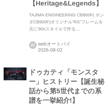
【Heritage&Legends】
TAJIMA ENGINEERING CB900F( ホン
ダCB900F)オリジナル“RS”フレームを
元に'90sスタイルで作る
【Heritage&Legends】 まと
め:Heritage&Legends編集部 ヘリテイ
webオートバイ
W
ジ&レジェンズ 公式サイト ▶▶▶カス
タムとメンテナンスのことならヘリテ
イジ&レジェンズ handl-mag.com
ドゥカティ「モンスタ
RCB/RS1000より新しい世代のルック
スが得られる新鮮さ CB1000Fの登場
ー」ヒストリー【誕生秘
で脚光を浴びつつある空...
話から第5世代までの系
譜を一挙紹介!】