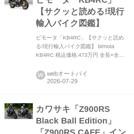
キジマは自社製パーツを駆使して構成
【サクッと読める!現行
したデモ車両にそのテーマを表すネー
輸入バイク図鑑】
ミ...
ビモータ「KB4RC」【サクッと読め
る!現行輸入バイク図鑑】 bimota
KB4RC 税込価格:473万円 全長×全幅×
全高:2040×773×1060mm ホイールベ
ース:1390mm シート高:810(+ / - 8)mm
webオートバイ
W
車両重量:191kg ニンジャ1000SX譲り
の1043cc水冷並列4気筒エンジンを、
軽量な鋼管トレリスフレー...
カワサキ「Z900RS
Black Ball Edition」
「Z900RS CAFE」イン