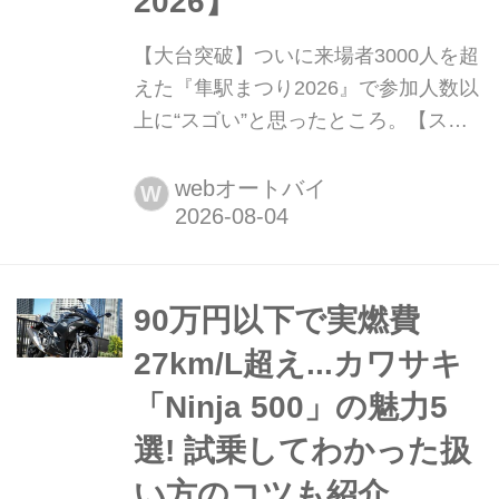
2026】
【大台突破】ついに来場者3000人を超
えた『隼駅まつり2026』で参加人数以
上に“スゴい”と思ったところ。【スズ
キのバイク! のイベントニュース/隼駅
まつり2026】 8月2日(日)に開催された
webオートバイ
W
『隼駅まつり2026』の来場者数がとう
とう3000人を突破! すさまじい人出で
したが、個人的にはそれ以上に感心し
た部分がありました。
90万円以下で実燃費
27km/L超え...カワサキ
「Ninja 500」の魅力5
選! 試乗してわかった扱
い方のコツも紹介