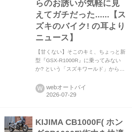
らのお誘いが気軽に見
えてガチだった......【ス
ズキのバイク! の耳より
ニュース】
【甘くない】そこのキミ、ちょっと新
型『GSX-R1000R』に乗ってみない
か? という「スズキワールド」からの
お誘いが気軽に見えてガチだった......
【スズキのバイク! の耳よりニュー
webオートバイ
W
ス】 これは発売されたばかりの新型
GSX-R1000Rに誰よりも早く『試し乗
り』できるチャンス......なのかもしれ
ません。
KIJIMA CB1000F( ホン