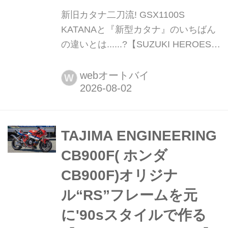
新旧カタナ二刀流! GSX1100S
KATANAと『新型カタナ』のいちばん
の違いとは......?【SUZUKI HEROES!
スズキ乗り突撃インタビュー】 イベン
ト会場、街角、道の駅......各地で見つ
webオートバイ
W
けたスズキ車オーナーさんに突撃イン
タビュー! バイク乗りには、バイク乗
りの数だけエピソードがある!
TAJIMA ENGINEERING
CB900F( ホンダ
CB900F)オリジナ
ル“RS”フレームを元
に'90sスタイルで作る