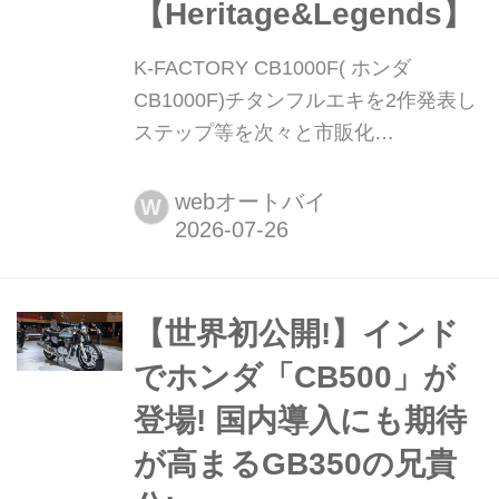
【Heritage&Legends】
K-FACTORY CB1000F( ホンダ
CB1000F)チタンフルエキを2作発表し
ステップ等を次々と市販化
【Heritage&Legends】 まと
め:Heritage&Legends編集部 ヘリテイ
webオートバイ
W
ジ&レジェンズ 公式サイト ▶▶▶カス
タムとメンテナンスのことならヘリテ
イジ&レジェンズ handl-mag.com “あ
の頃感”を演出しつつ最新技術で作られ
【世界初公開!】インド
るフルエキ まさに直後と言える、
でホンダ「CB500」が
CB1000F発売3日後(’25...
登場! 国内導入にも期待
が高まるGB350の兄貴