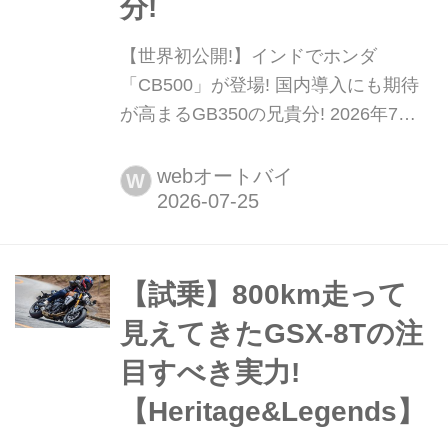
分!
【世界初公開!】インドでホンダ
「CB500」が登場! 国内導入にも期待
が高まるGB350の兄貴分! 2026年7月
24日、インドでホンダがインド生産予
定のニューモデル10機種を発表。その
webオートバイ
W
目玉として空冷シングルエンジン搭載
のヘリテイジロードスター、CB500が
世界初公開された。日本国内導入の情
報はまだないが、国内でGB350シリー
【試乗】800km走って
ズとして大人気を誇るモデルの兄貴分
見えてきたGSX-8Tの注
の登場だけに期...
目すべき実力!
【Heritage&Legends】