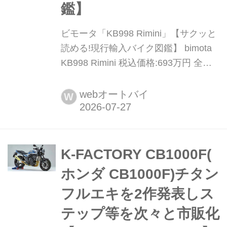
鑑】
ビモータ「KB998 Rimini」【サクッと
読める!現行輸入バイク図鑑】 bimota
KB998 Rimini 税込価格:693万円 全長×
全幅×全高:2085×862×1205mm ホイー
ルベース:1455mm シート高:830mm 車
webオートバイ
W
両重量:207kg スーパーバイク世界選手
権を2025年シーズンから「BbK(ビモ
ータ・バイ・カワサキ)」チーム...
K-FACTORY CB1000F(
ホンダ CB1000F)チタン
フルエキを2作発表しス
テップ等を次々と市販化