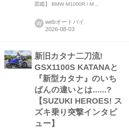
図鑑】 BMW M1000R / M
COMPETITION 税込価格:277万9000円
/ 361万5000円 全長×全幅×全
webオートバイ
W
高:2085×850×1100mm(ミラーを含ま
ない) ホイールベース:1465mm シート
高:830mm 車両重量:202kg BMW
Motorradが...
新旧カタナ二刀流!
GSX1100S KATANAと
『新型カタナ』のいち
ばんの違いとは......?
【SUZUKI HEROES! ス
ズキ乗り突撃インタビ
ュー】