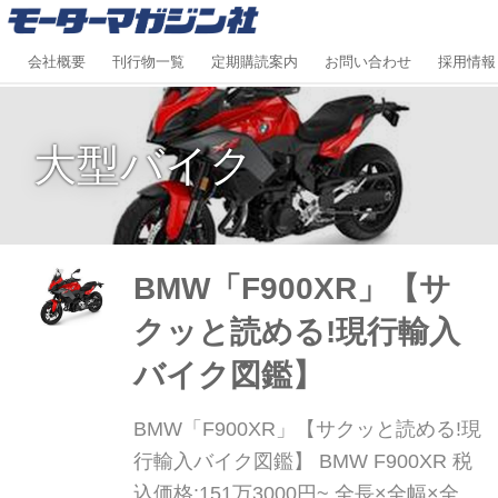
会社概要
刊行物一覧
定期購読案内
お問い合わせ
採用情報
大型バイク
BMW「F900XR」【サ
クッと読める!現行輸入
バイク図鑑】
BMW「F900XR」【サクッと読める!現
行輸入バイク図鑑】 BMW F900XR 税
込価格:151万3000円~ 全長×全幅×全