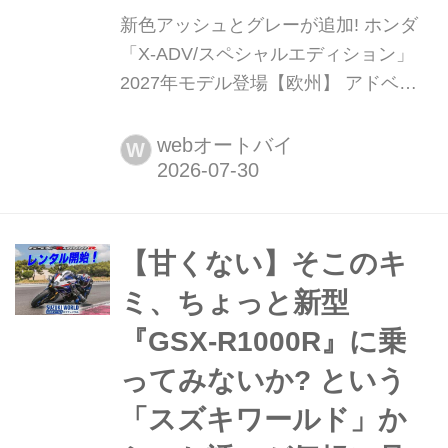
新色アッシュとグレーが追加! ホンダ
「X-ADV/スペシャルエディション」
2027年モデル登場【欧州】 アドベン
チャーの走破性とスクーターの実用性
を高度に融合させ、独自のSUVイメー
webオートバイ
W
ジを確立したホンダ「X-ADV」。欧州
で発表された2027年モデルではカラー
ラインナップが一新され、さらに洗練
された佇まいとなった。
【甘くない】そこのキ
ミ、ちょっと新型
『GSX-R1000R』に乗
ってみないか? という
「スズキワールド」か