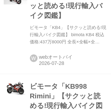
2025年の春にCB1000Fコンセプトを
ッと読める!現行輸入バ
発表、11月に発売されたCB10...
イク図鑑】
ビモータ「KB4」【サクッと読める!現
行輸入バイク図鑑】 bimota KB4 税込
価格:437万8000円 全長×全幅×全
高:2050×774×1150mm ホイールベー
ス:1390mm シート高:810(+ / - 8)mm
webオートバイ
W
車両重量:194kg 2019年にカワサキと
資本提携を結び復活を果たした名門ビ
モータ。その協業第2弾となる...
ビモータ「KB998
Rimini」【サクッと読
める!現行輸入バイク図