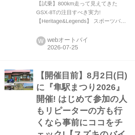
【試乗】800km走って見えてきた
GSX-8Tの注目すべき実力!
【Heritage&Legends】 スポーツバイ
クのGSX-8Rからアドベンチャー仕様
のV-STROM800までモデル拡充を続け
webオートバイ
W
る スズキNew800ccエンジン搭載モデ
ル群。そのブランニューモデルが、ト
ラッドスポーツというべきGSX-8T
だ。バイクの真髄は長く乗ってみなけ
【開催目前】8月2日(日)
れば分からないということで、800cc
に『隼駅まつり2026』
の...
開催! はじめて参加の人
もリピーターの方も行
くなら事前にココをチ
ェック!【スズキのバイ