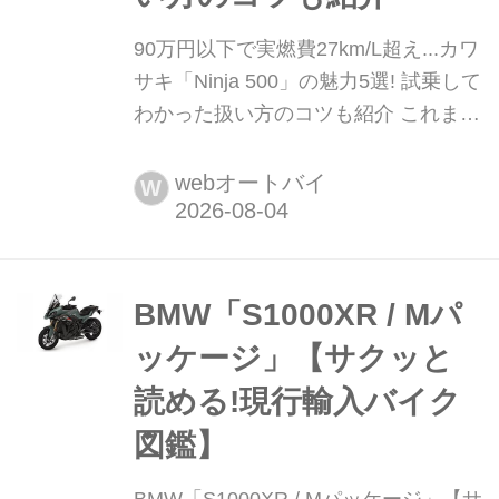
90万円以下で実燃費27km/L超え...カワ
サキ「Ninja 500」の魅力5選! 試乗して
わかった扱い方のコツも紹介 これまで
Kawasaki Good Times Journalでは、
「街乗り編」と「高速道路・ワインデ
webオートバイ
W
ィング編」の2回にわたり、Ninja 500
のリアルなインプレッションをお届け
してきました。今回はその総集編とし
て、さまざまなシチュエーションを走
BMW「S1000XR / Mパ
って改めて実感した「Ninja...
ッケージ」【サクッと
読める!現行輸入バイク
図鑑】