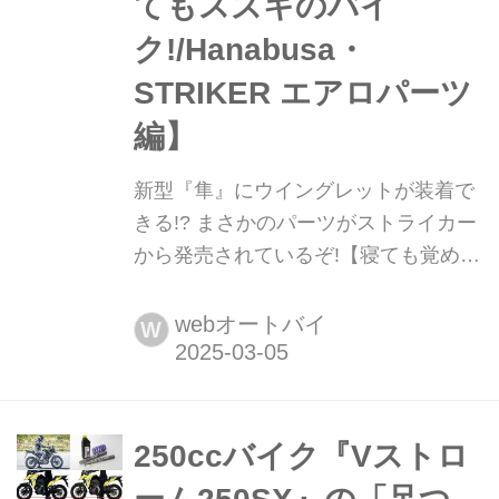
てもスズキのバイ
ク!/Hanabusa・
STRIKER エアロパーツ
編】
新型『隼』にウイングレットが装着で
きる!? まさかのパーツがストライカー
から発売されているぞ!【寝ても覚めて
もスズキのバイク!/Hanabusa・
STRIKER エアロパーツ 編】 スズキの
webオートバイ
W
アルティメットスポーツ「隼」に取り
付ける「ウイングレット」がアフター
パーツメーカーのストライカーから発
売されています。隼にウイングレット
250ccバイク『Vストロ
だとっ!?