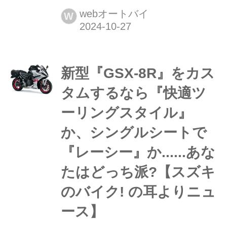
STROM 800DE 純正アクセサリー編】
webオートバイ
W
『Vストローム800DE』の純正アクセ
サリーパーツを紹介! もともと長距離
走行に特化したVストロームシリーズ
新型『GSX-8R』をカス
ですが、アクセサリーでさらにパワー
アップしますよ!
タムするなら『快適ツ
ーリングスタイル』
か、シングルシートで
『レーシー』か......あな
たはどっち派?【スズキ
のバイク! の耳よりニュ
ース】