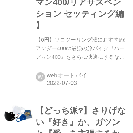
マン400/リアサスペン
ション セッティング編
】
【0円】ソロツーリング派におすすめ!
アンダー400cc最強の旅バイク『バー
グマン400』をさらに快適にするなら
コレだ!【SUZUKI バーグマン400/リア
サスペンション セッティング編 】 ノ
webオートバイ
W
ーマルのままでも良いけど、ちょっと
リアサスペンションの調整をするとバ
ーグマン400はさらに快適に! ソロ派の
旅ライダーは是非ご覧ください。
【どっち派?】さりげな
い『好き』か、ガツン