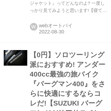
ジャケット』ってどんなのよ? 一度し
っかり見てみようと思います!【寝ても
覚めてもスズキのバイク!/スズキ純正
ジャケット 編】 東京&大阪モーターサ
webオートバイ
W
イクルショーなどで発売されたスズキ
純正の「ライディングジャケット」
に、ロング丈に加えてショートタイプ
も加わりました! スズキのWebショッ
【0円】ソロツーリング
ピングモール『S-MALL(エスモール)』
派におすすめ! アンダー
でも買えます。
400cc最強の旅バイク
『バーグマン400』をさ
らに快適にするならコ
レだ!【SUZUKI バーグ