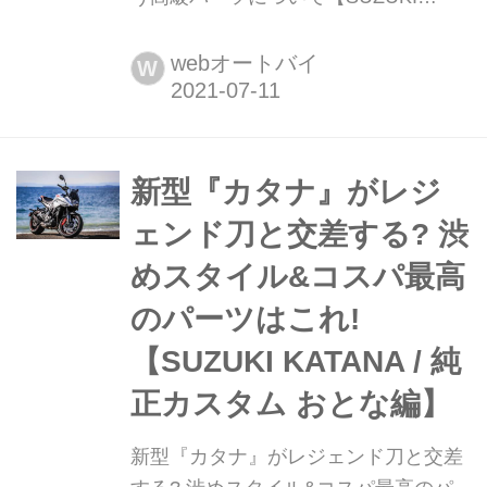
KATANA / 純正カスタム 貼るカスタム
編】 カスタムっていうのはマフラーや
webオートバイ
W
ホイールみたいな大物パーツを交換し
なくても、ステッカーひとつだって立
派にカスタム! そんな中で『これはリ
ッチだなぁ』と思ったカタナパーツを
新型『カタナ』がレジ
紹介させて頂きます。
ェンド刀と交差する? 渋
めスタイル&コスパ最高
のパーツはこれ!
【SUZUKI KATANA / 純
正カスタム おとな編】
新型『カタナ』がレジェンド刀と交差