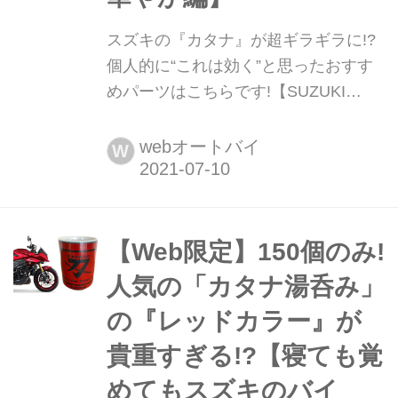
スズキの『カタナ』が超ギラギラに!?
個人的に“これは効く”と思ったおすす
めパーツはこちらです!【SUZUKI
KATANA / 純正カスタム 華やか編】 た
だでさえキャラ強めの新型『カタナ』
webオートバイ
W
ですが、フルオプション仕様車がある
そうなのでスズキさんからお借りして
みました。って......けっこうギラギ
ラ!? ちょっと『派手なカタナ』をご覧
【Web限定】150個のみ!
ください!
人気の「カタナ湯呑み」
の『レッドカラー』が
貴重すぎる!?【寝ても覚
めてもスズキのバイ