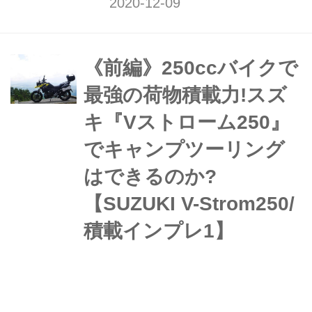
ノーマルの状態が最高に完成度が高い
です。でも人によっては、もうちょっ
とスポーティさが欲しい、と思う人も
いるかもしれません。そういう人にお
《前編》250ccバイクで
すすめなのがタイヤ交換。けっこう走
最強の荷物積載力!スズ
りが変わるんですよ!
キ『Vストローム250』
でキャンプツーリング
はできるのか?
【SUZUKI V-Strom250/
積載インプレ1】
《前編》250ccバイクで最強の荷物積
載力!スズキ『Vストローム250』でキ
ャンプツーリングはできるのか?