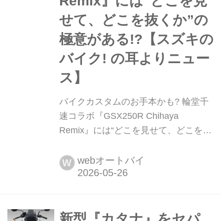
Remix』には“どこを見
せて、どこを抜くか”の
極意がある!?【スズキの
バイク! の耳よりニュー
ス】
バイクカスタムのお手本かも? 輪堂千
速コラボ『GSX250R Chihaya
Remix』には“どこを見せて、どこを抜
くか”の極意がある!?【スズキのバイ
ク! の耳よりニュース】 先のモーター
webオートバイ
W
サイクルショーで注目を集めた、輪堂
千速 × スズキの特別仕様車
「GSX250R[Chihaya Remix]」。実車
をじっくり見てみると、普段
新型『カタナ』をセパ