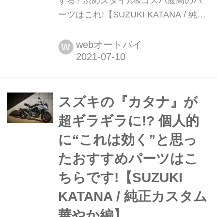
する? 渋めスタイル&コスパ最高のパ
ーツはこれ!【SUZUKI KATANA / 純正
カスタム おとな編】 先の『ギラギラ
編』でカタナにピンポイントで『赤』
webオートバイ
W
をブラスすると、けっこう派手めスタ
イルに生まれ変わるとわかりました。
でも、もうちょいシンプルなほうが好
きな人にもおすすめパーツ、あります
スズキの『カタナ』が
よ?
超ギラギラに!? 個人的
に“これは効く”と思っ
たおすすめパーツはこ
ちらです!【SUZUKI
KATANA / 純正カスタム
華やか編】