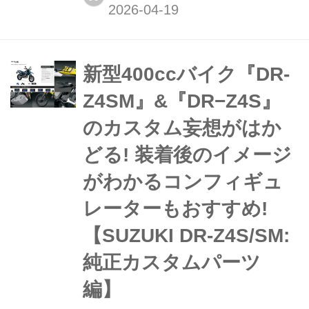
パンからセパレートハンドル化を実現
する「KATANA ハンドルKIT」が登
場。見た目だけでなく、走りのキャラ
クターまで変えてくれる注目の新製品
新型400ccバイク『DR-
です!
Z4SM』&『DR−Z4S』
のカスタム妄想がはか
どる! 装着後のイメージ
がわかるコンフィギュ
レーターもおすすめ!
【SUZUKI DR-Z4S/SM:
純正カスタムパーツ
編】