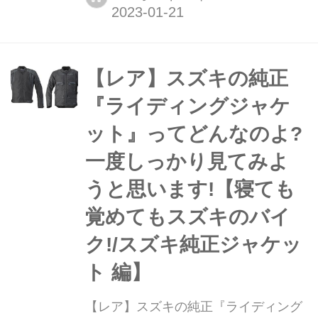
が世界に誇る有名マフラー・パーツメ
ーカー「ヨシムラ」から、スズキ
『SV650 / X』に適合する2種類のマフ
ラーが登場! これひとつでSV650の走
【レア】スズキの純正
りが変わります!
『ライディングジャケ
ット』ってどんなのよ?
一度しっかり見てみよ
うと思います!【寝ても
覚めてもスズキのバイ
ク!/スズキ純正ジャケッ
ト 編】
【レア】スズキの純正『ライディング