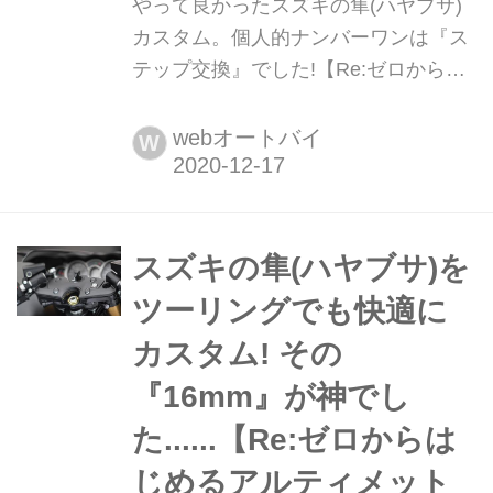
やって良かったスズキの隼(ハヤブサ)
カスタム。個人的ナンバーワンは『ス
テップ交換』でした!【Re:ゼロからは
じめるアルティメットスポーツ講座12/
スズキ HAYABUSA】 隼にはたくさん
webオートバイ
W
カスタムパーツがありますけれど、個
人的に『これはやって良かった!』とい
う感覚が強いものは『ステップ交換』
でした。人生初のステップ交換だった
スズキの隼(ハヤブサ)を
けど、これは初心者からベテランまで
ツーリングでも快適に
おすすめ!走るのがラクになる!(笑) ス
カスタム! その
ズキの隼(ハヤブサ)を『ステップ』カ
スタム! 隼...
『16mm』が神でし
た......【Re:ゼロからは
じめるアルティメット