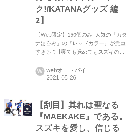
ク!/KATANAグッズ 編
2】
【Web限定】150個のみ! 人気の「カタ
ナ湯呑み」の『レッドカラー』が貴重
すぎる!?【寝ても覚めてもスズキのバ
イク!/KATANAグッズ 編2】 KATANA
ファン御用達の「カタナ湯呑」に新色
webオートバイ
W
となるレッドカラーが登場しました!し
かも、スズキのWebショッピングモー
ル『S-MALL(エスモール)』のみの数量
限定販売なので急いでチェックです!
【刮目】其れは聖なる
『MAEKAKE』である。
スズキを愛し、信じる