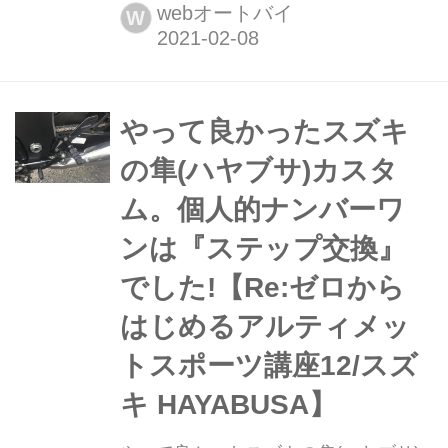
キーホルダー 編】 スズキのオリジナ
webオートバイ
W
ルグッズのラインアップにはとっても
可愛らしいキーホルダーがあるんです!
愛車をお持ちの方はもちろん、憧れの
スズキ車をキーホルダーでバッグやお
やって良かったスズキ
財布などに付けてみてはどうでしょ
の隼(ハヤブサ)カスタ
う?
ム。個人的ナンバーワ
ンは『ステップ交換』
でした!【Re:ゼロから
はじめるアルティメッ
トスポーツ講座12/スズ
キ HAYABUSA】