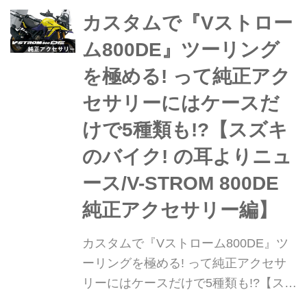
しい「シート高を下げる2つのおすす
カスタムで『Vストロー
め方法」をご紹介します!
ム800DE』ツーリング
を極める! って純正アク
セサリーにはケースだ
けで5種類も!?【スズキ
のバイク! の耳よりニュ
ース/V-STROM 800DE
純正アクセサリー編】
カスタムで『Vストローム800DE』ツ
ーリングを極める! って純正アクセサ
リーにはケースだけで5種類も!?【スズ
キのバイク! の耳よりニュース/V-