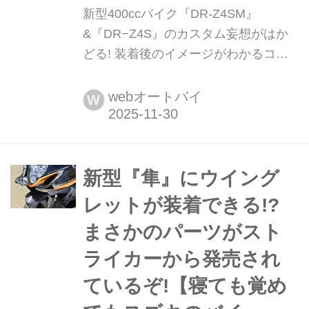
新型400ccバイク『DR-Z4SM』
&『DR−Z4S』のカスタム妄想がはか
どる! 装着後のイメージがわかるコン
フィギュレーターもおすすめ!
【SUZUKI DR-Z4S/SM:純正カスタム
webオートバイ
W
パーツ編】 10月7日に発売されて話題
沸騰中の新型「DR-Z4SM」と「DR-
Z4S」にスズキ純正のアクセサリーパ
ーツが多数登場!どれを取り付けるかは
新型『隼』にウイング
アナタ次第です!
レットが装着できる!?
まさかのパーツがスト
ライカーから発売され
ているぞ!【寝ても覚め