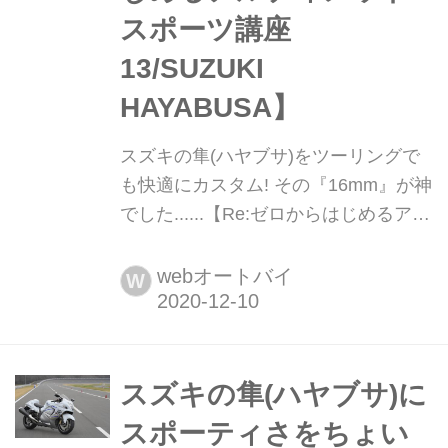
スポーツ講座
13/SUZUKI
HAYABUSA】
スズキの隼(ハヤブサ)をツーリングで
も快適にカスタム! その『16mm』が神
でした......【Re:ゼロからはじめるアル
ティメットスポーツ講座13/SUZUKI
HAYABUSA】 隼大好き! だけど腰痛持
webオートバイ
W
ちのわたしには前傾姿勢がちょっとキ
ツい(笑) そこで試してみた『たった
16mm』のハンドル高さ変更。うー
ん......16mmって意味あるのか?
スズキの隼(ハヤブサ)に
スポーティさをちょい