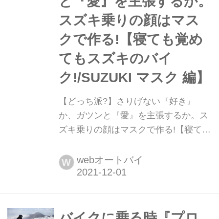
と『愛』を主張するか。
スズキ乗りの顔はマス
クで作る!【寝ても覚め
てもスズキのバイ
ク!/SUZUKI マスク 編】
【どっち派?】さりげない『好き』
か、ガツンと『愛』を主張するか。ス
ズキ乗りの顔はマスクで作る!【寝ても
覚めてもスズキのバイク!/SUZUKI マ
スク 編】 スズキのWebショッピング
webオートバイ
W
モール『S-MALL(エスモール)』に「ス
ズキ3Dフィットマスク」の販売がスタ
ート!レア度マックスのMotoGPチャン
ピオン記念マスクもありますよ!
バイクに乗る時『プロ