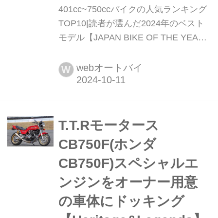
401cc~750ccバイクの人気ランキング
TOP10|読者が選んだ2024年のベスト
モデル【JAPAN BIKE OF THE YEAR
2024】 この401~750ccクラスは毎年
注目モデルが増え続けていることもあ
webオートバイ
W
って、ランキングでは得票が分散し、
各順位間の票数の差が例年より少ない
展開となった。そんな中で堂々のトッ
プを獲得したのは話題沸騰中のあの車
T.T.Rモータース
両だった!まとめ:オートバイ編集部
CB750F(ホンダ
CB750F)スペシャルエ
ンジンをオーナー用意
の車体にドッキング