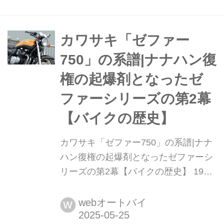
ジ&レジェンズ handl-mag.com ルック
スも仕様も走りもお気に入りで距離が
伸びていく CB-Fカスタムと聞いてす
カワサキ「ゼファー
ぐ思い浮かぶ車両。北米仕様FBベース
750」の系譜|ナナハン復
のAMAスーパーバイク・フレディ・ス
権の起爆剤となったゼ
ペ...
ファーシリーズの第2幕
【バイクの歴史】
カワサキ「ゼファー750」の系譜|ナナ
ハン復権の起爆剤となったゼファーシ
リーズの第2幕【バイクの歴史】 1990
年に発売されたカワサキ「ゼファー
750」。この記事では同車と、後継モ
webオートバイ
W
デルについて紹介していく。まとめ:オ