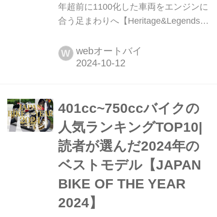
年超前に1100化した車両をエンジンに
合う足まわりへ【Heritage&Legends】
ヘリテイジ&レジェンズ 公式サイト
▶▶▶カスタムとメンテナンスのこと
webオートバイ
W
ならヘリテイジ&レジェンズ handl-
mag.com 仕様は似てくるけれど安心で
きて変化も加えやすい 安田商会による
CB750F。以前掲載した車両と同じス
401cc~750ccバイクの
ペンサーカラー&17インチ仕様なのだ
人気ランキングTOP10|
が、素性や構成は...
読者が選んだ2024年の
ベストモデル【JAPAN
BIKE OF THE YEAR
2024】