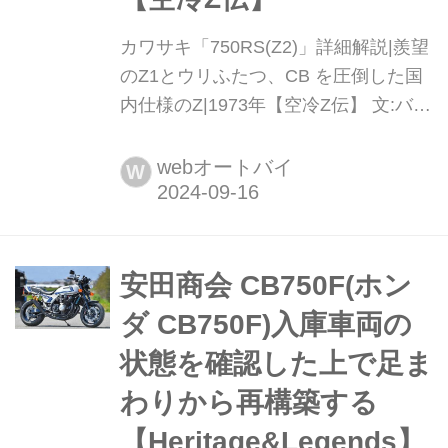
カワサキ「750RS(Z2)」詳細解説|羨望
のZ1とウリふたつ、CB を圧倒した国
内仕様のZ|1973年【空冷Z伝】 文:バイ
カーズステーション編集部/写真:平野
輝幸※この記事はモーターマガジンム
webオートバイ
W
ック『空冷Z伝 完全版』に掲載した記
事を一部編集し転載しています。
安田商会 CB750F(ホン
ダ CB750F)入庫車両の
状態を確認した上で足ま
わりから再構築する
【Heritage&Legends】