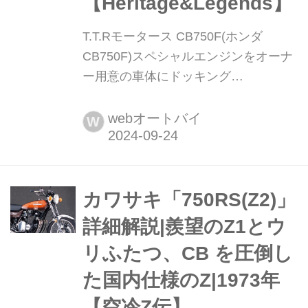
【Heritage&Legends】
T.T.Rモータース CB750F(ホンダ
CB750F)スペシャルエンジンをオーナ
ー用意の車体にドッキング
【Heritage&Legends】 ヘリテイジ&レ
ジェンズ 公式サイト ▶▶▶カスタム
webオートバイ
W
とメンテナンスのことならヘリテイジ
&レジェンズ handl-mag.com いいタイ
ミングとしてのトータルリフレッシュ
も行う 基本的には扱い車種を限定して
カワサキ「750RS(Z2)」
いないというT.T.Rモータース。だが、
詳細解説|羨望のZ1とウ
ホンダCB-F/Rシリーズについて...
リふたつ、CB を圧倒し
た国内仕様のZ|1973年
【空冷Z伝】