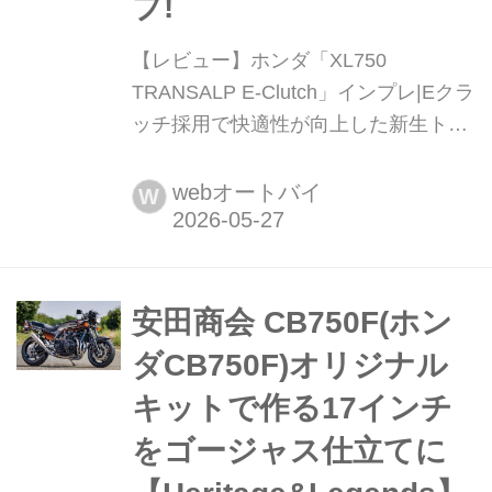
プ!
【レビュー】ホンダ「XL750
TRANSALP E-Clutch」インプレ|Eクラ
ッチ採用で快適性が向上した新生トラ
ンザルプ! ホンダのアドベンチャーモ
デル「XL750 TRANSALP」に、新た
webオートバイ
W
にEクラッチ搭載モデルが登場。クラ
ッチ操作を自動制御することで快適性
が大きく向上。並列2気筒エンジンの
力強さと軽快なハンドリングはそのま
安田商会 CB750F(ホン
まに、オンロードからダート走行まで
ダCB750F)オリジナル
楽しめる1台に仕上がっている。気に
キットで作る17インチ
なる乗...
をゴージャス仕立てに