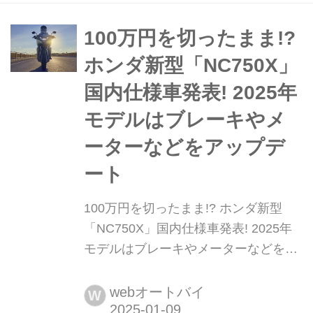
し、“ナナハン”の名で親しまれた。今
なお伝説として語り継がれる名車の一
100万円を切ったまま!?
台だ。まとめ:オートバイ編集部
ホンダ新型「NC750X」
国内仕様車発表! 2025年
モデルはブレーキやメ
ーターなどをアップデ
ート
100万円を切ったまま!? ホンダ新型
「NC750X」国内仕様車発表! 2025年
モデルはブレーキやメーターなどをア
ップデート 2025年1月9日、ホンダは
大型スポーツモデル「NC750X」シリ
webオートバイ
W
ーズ・2025年モデルの販売に関する詳