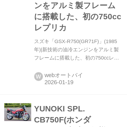
ンをアルミ製フレーム
に搭載した、初の750cc
レプリカ
スズキ「GSX-R750(GR71F)」(1985
年)|新技術の油冷エンジンをアルミ製
フレームに搭載した、初の750ccレプ
リカ 出力と信頼性を両立するため、空
冷から水冷へとエンジンの冷却方式が
webオートバイ
W
変化してきた1980年代。しかし、耐久
レースで勝てることを目指したスズキ
は、あえてまったく新しい冷却方式と
して油冷を開発した。こうして生まれ
YUNOKI SPL.
たGSX-R750は大ヒットするととも
CB750F(ホンダ
に、世界中のレースで大いに活躍した