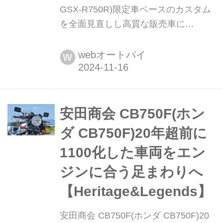
GSX-R750R)限定車ベースのカスタム
を全面見直しし高質な販売車に
【Heritage&Legends】 ヘリテイジ&レ
ジェンズ 公式サイト ▶▶▶カスタム
webオートバイ
W
とメンテナンスのことならヘリテイジ
&レジェンズ handl-mag.com 油冷車登
場直前の耐久マシンを再現する魅力的
な作り イエロー×ホワイトのHB(ハー
安田商会 CB750F(ホン
ベー。今はBAT傘下にあるドイツ[当時
ダ CB750F)20年超前に
西ドイツ]のタバコブランド)カラー...
1100化した車両をエン
ジンに合う足まわりへ
【Heritage&Legends】
安田商会 CB750F(ホンダ CB750F)20