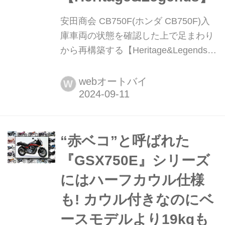
安田商会 CB750F(ホンダ CB750F)入
庫車両の状態を確認した上で足まわり
から再構築する【Heritage&Legends】
ヘリテイジ&レジェンズ 公式サイト
▶▶▶カスタムとメンテナンスのこと
webオートバイ
W
ならヘリテイジ&レジェンズ handl-
mag.com パーツや手法に目を配
り“F”の魅力を高める 「このCB750Fは
元々うちでベースになるようなものを
“赤ベコ”と呼ばれた
1台作る予定があったところに、オー
『GSX750E』シリーズ
ナーさんが先に車両を...
にはハーフカウル仕様
も! カウル付きなのにベ
ースモデルより19kgも