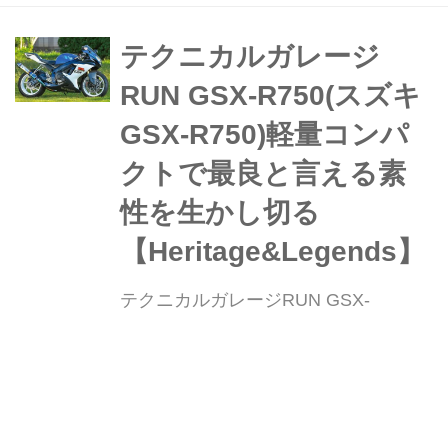
ったの7000km! の上物RKを贅沢にリ
メイク GSX-Rシリーズを主として純
テクニカルガレージ
正廃番となった油冷車用パーツの再現
RUN GSX-R750(スズキ
に力を入れる京都のm-tech。...
GSX-R750)軽量コンパ
クトで最良と言える素
性を生かし切る
【Heritage&Legends】
テクニカルガレージRUN GSX-
R750(スズキ GSX-R750)軽量コンパク
トで最良と言える素性を生かし切る
【Heritage&Legends】 ヘリテイジ&レ
ジェンズ 公式サイト ▶▶▶カスタム
webオートバイ
W
とメンテナンスのことならヘリテイジ