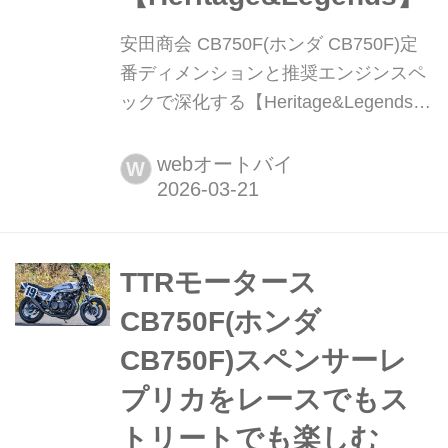
安田商会 CB750F(ホンダ CB750F)定
番ディメンションと推奨エンジンスペ
ックで深化する【Heritage&Legends】
ヘリテイジ&レジェンズ 公式サイト
▶▶▶カスタムとメンテナンスのこと
webオートバイ
W
ならヘリテイジ&レジェンズ handl-
mag.com 車体もエンジンもお勧めで構
成するパッケージ FZ~FB純正ラインを
ベースに置き、赤と白でアレンジした
TTRモータース
ホンダCB750F。CB-Fミーティングや
CB750F(ホンダ
第3回CB...
CB750F)スペンサーレ
プリカをレースでもス
トリートでも楽しむ