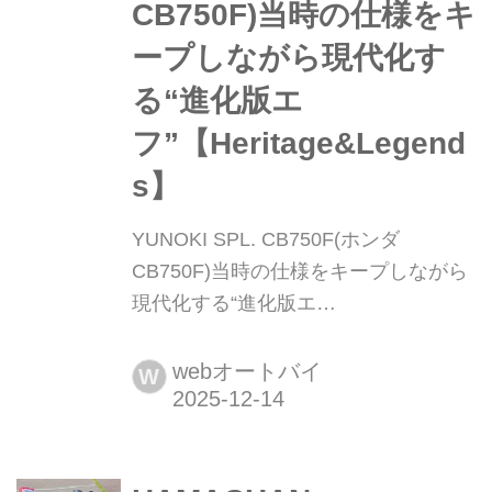
CB750F)当時の仕様をキ
の...
ープしながら現代化す
る“進化版エ
フ”【Heritage&Legend
s】
YUNOKI SPL. CB750F(ホンダ
CB750F)当時の仕様をキープしながら
現代化する“進化版エ
フ”【Heritage&Legends】 ヘリテイジ
&レジェンズ 公式サイト ▶▶▶カスタ
webオートバイ
W
ムとメンテナンスのことならヘリテイ
ジ&レジェンズ handl-mag.com これか
らFを楽しむためのデータベースにな