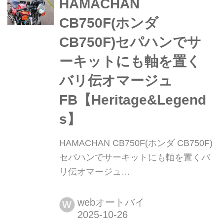
HAMACHAN
る車両 CB750FB(’81年型)を18インチ
化してきれいに乗られている車両。初
CB750F(ホンダ
見ではそう思えるが、内容は踏み...
CB750F)セパハンでサ
ーキットにも軸を置く
バリ伝オマージュ
FB【Heritage&Legend
s】
HAMACHAN CB750F(ホンダ CB750F)
セパハンでサーキットにも軸を置くバ
リ伝オマージュ
FB【Heritage&Legends】 ヘリテイジ
&レジェンズ 公式サイト ▶▶▶カスタ
webオートバイ
W
ムとメンテナンスのことならヘリテイ