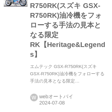
し「今のバイクに例えるなら...?」と、
R750RK(スズキ GSX-
編集部 岩瀬が独断と偏見で選んでみた
R750RK)油冷機をフォ
いと思います。今回はハーフカウルの
角型ヘッドライトを装備した
ローする手法の見本と
「GSX7...
なる限定
RK【Heritage&Legend
s】
エムテック GSX-R750RK(スズキ
GSX-R750RK)油冷機をフォローする
手法の見本となる限定
RK【Heritage&Legends】 ヘリテイジ
&レジェンズ 公式サイト ▶▶▶カスタ
webオートバイ
W
ムとメンテナンスのことならヘリテイ
ジ&レジェンズ handl-mag.com 走行た