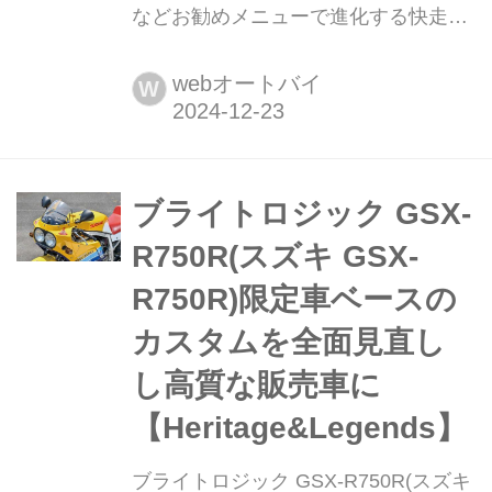
などお勧めメニューで進化する快走バ
ージョン【Heritage&Legends】 ヘリ
テイジ&レジェンズ 公式サイト ▶▶▶
webオートバイ
W
カスタムとメンテナンスのことならヘ
リテイジ&レジェンズ handl-mag.com
その都度の最新仕様を採り入れるフル
コンプリート車 多くの車両を扱う中で
ブライトロジック GSX-
ゼファーシリーズがひとつの軸となっ
R750R(スズキ GSX-
ているバグースモーターサイクル。と
R750R)限定車ベースの
くにゼファー7...
カスタムを全面見直し
し高質な販売車に
【Heritage&Legends】
ブライトロジック GSX-R750R(スズキ