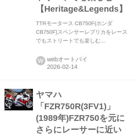
【Heritage&Legends】
TTRモータース CB750F(ホンダ
CB750F)スペンサーレプリカをレース
でもストリートでも楽しむ
【Heritage&Legends】 ヘリテイジ&レ
ジェンズ 公式サイト ▶▶▶カスタム
webオートバイ
W
とメンテナンスのことならヘリテイジ
&レジェンズ handl-mag.com 今空冷F
に乗り出すための見本となる作りも施
す 当時の北米仕様CB750FC純正カラ
ヤマハ
ーをベースに前後18インチの3本スポ
「FZR750R(3FV1)」
ークホイールを履かせてメガホンエ
(1989年)FZR750を元に
ン...
さらにレーサーに近い