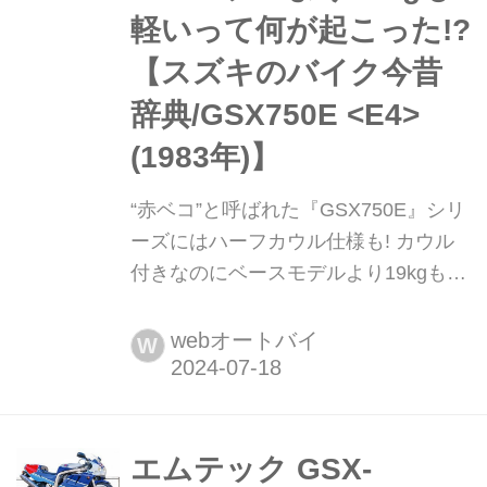
軽いって何が起こった!?︎
【スズキのバイク今昔
辞典/GSX750E <E4>
(1983年)】
“赤ベコ”と呼ばれた『GSX750E』シリ
ーズにはハーフカウル仕様も! カウル
付きなのにベースモデルより19kgも軽
いって何が起こった!?︎【スズキのバイ
ク今昔辞典/GSX750E <E4>(1983年)】
webオートバイ
W
今となってはなかなか見ることが珍し
くなった貴重な「スズキの歴代バイ
ク」を紹介する連載企画。 そんなスズ
キの歴代バイクを振り返りながら、も
エムテック GSX-