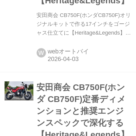
【Heritage&Legends】
安田商会 CB750F(ホンダCB750F)オリ
ジナルキットで作る17インチをゴージ
ャス仕立てに【Heritage&Legends】
ヘリテイジ&レジェンズ 公式サイト
▶▶▶カスタムとメンテナンスのこと
webオートバイ
W
ならヘリテイジ&レジェンズ handl-
mag.com 先々元の状態に戻れることも
視野に入れたキット改 安田商会による
CB750Fカスタム。セパレートハンド
安田商会 CB750F(ホン
ルで、CB750FC純正のグラフィックパ
ダ CB750F)定番ディメ
ターンをダー...
ンションと推奨エンジ
ンスペックで深化する
【Heritage&Legends】