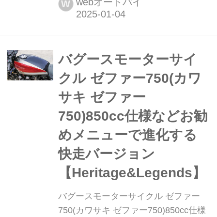
webオートバイ
W
とメンテナンスのことならヘリテイジ
&レジェンズ handl-mag.com 腕により
をかけて贅沢と言える高質と乗りやす
さを作る 「私も昔からナナハンゼファ
バグースモーターサイ
ーが好きなんです。なのでこの車両
クル ゼファー750(カワ
は“軽くてキビキビして、いいな”と、
サキ ゼファー
好きな...
750)850cc仕様などお勧
めメニューで進化する
快走バージョン
【Heritage&Legends】
バグースモーターサイクル ゼファー
750(カワサキ ゼファー750)850cc仕様