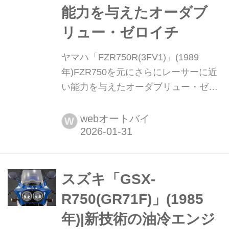
能力を与えたオーダブ
リュー・ゼロイチ
ヤマハ「FZR750R(3FV1)」(1989
年)FZR750を元にさらにレーサーに近
い能力を与えたオーダブリュー・ゼロ
イチ アルミツインスパーフレームに並
列4気筒を積み、フルカウルを加えた
webオートバイ
W
FZR750を1987年に発売したヤマハは2
年後の1989年、ワークスYZF750を手
本としたシャシーに、チタンコンロッ
ドを備えショートストローク化したエ
スズキ「GSX-
ンジンを積みEXUPなどを盛り込んだ
R750(GR71F)」(1985
FZR750R/OW01...
年)|新技術の油冷エンジ