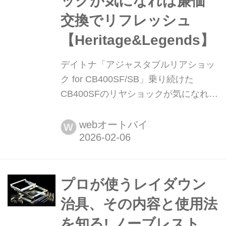
ックが気になれば廉価
交換でリフレッシュ
【Heritage&Legends】
デイトナ「アジャスタブルリアショッ
ク for CB400SF/SB」乗り続けた
CB400SFのリヤショックが気になれば
廉価交換でリフレッシュ
【Heritage&Legends】 月刊『ヘリテ
webオートバイ
W
イジ&レジェンズ』が各社の注目の新
製品を紹介します。今回はデイトナ
「アジャスタブルリアショック for
CB400SF/SB」をピックアップ!
プロが使うレイダウン
治具、その内容と使用法
を知る! ノーブレスト