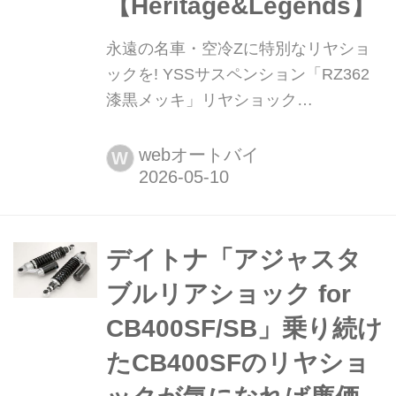
【Heritage&Legends】
永遠の名車・空冷Zに特別なリヤショ
ックを! YSSサスペンション「RZ362
漆黒メッキ」リヤショック
【Heritage&Legends】 月刊『ヘリテ
イジ&レジェンズ』が各社の注目の新
webオートバイ
W
製品を紹介します。今回は YSSサスペ
ンション「RZ362 漆黒メッキ」リヤシ
ョックをピックアップ!
デイトナ「アジャスタ
ブルリアショック for
CB400SF/SB」乗り続け
たCB400SFのリヤショ