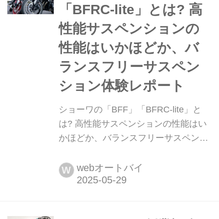
術。前後サスに直接ECUが搭載される
「BFRC-lite」とは? 高
など、ショーワのEERA(イーラ...
性能サスペンションの
性能はいかほどか、バ
ランスフリーサスペン
ション体験レポート
ショーワの「BFF」「BFRC-lite」と
は? 高性能サスペンションの性能はい
かほどか、バランスフリーサスペンシ
ョン体験レポート 「SHOWA サスペン
ション」の名前はバイク乗りなら一度
webオートバイ
W
は耳にしたことがあるだろう。世界の
バイクメーカーが採用する純正サスペ
ンションの半分以上に装着されている