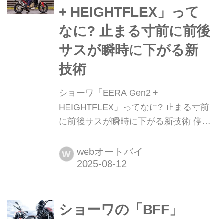
+ HEIGHTFLEX」って
なに? 止まる寸前に前後
サスが瞬時に下がる新
技術
ショーワ「EERA Gen2 +
HEIGHTFLEX」ってなに? 止まる寸前
に前後サスが瞬時に下がる新技術 停車
寸前にスッと車高が下がって足つきを
確保してくれるライドハイト機能
webオートバイ
W
「HEIGHTFLEX」は既に実用化されて
いるが、今回試したのはリアだけでは
なくフロントフォークにギヤポンプを
内蔵させて、前後同時に下がる新技
ショーワの「BFF」