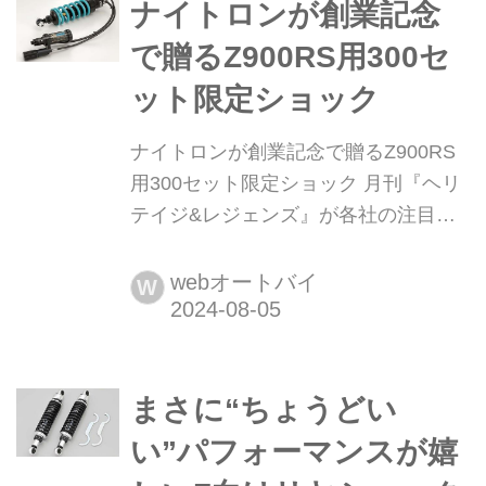
日本のブランドだ。現在はアステモの
ナイトロンが創業記念
いちブランドとなっている。この記事
で贈るZ900RS用300セ
ではそのSHOWAが展開する「バラン
ット限定ショック
スフリーサスペン...
ナイトロンが創業記念で贈るZ900RS
用300セット限定ショック 月刊『ヘリ
テイジ&レジェンズ』が各社の注目の
新製品を紹介します。今回はナイトロ
ン「NITRON MONO Shock R3
webオートバイ
W
LIMITED EDITION」をピックアップ!
まさに“ちょうどい
い”パフォーマンスが嬉