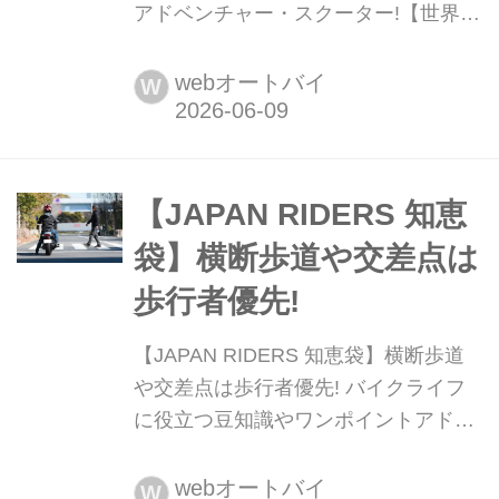
アドベンチャー・スクーター!【世界で
がんばる!! 日本メーカーの珍車大図鑑
Vol.33】 世界中で高い評価を得ている
webオートバイ
W
日本の4大メーカーのバイクたちです
が、世界にはまだまだアナタが見たこ
とのないバイクがいっぱい! というこ
とで“知る人ぞ知る”激レアモデルを紹
【JAPAN RIDERS 知恵
介するこの企画。33回目に登場するの
袋】横断歩道や交差点は
は、みんな大好き・ウーヤンホンダの
歩行者優先!
「Hoo Ride」です。日本ではADV1...
【JAPAN RIDERS 知恵袋】横断歩道
や交差点は歩行者優先! バイクライフ
に役立つ豆知識やワンポイントアドバ
イスをお届けする「JAPAN RIDERS」
の人気企画が「JAPAN RIDERS 知恵
webオートバイ
W