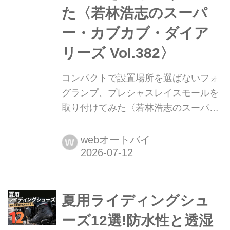
た〈若林浩志のスーパ
ー・カブカブ・ダイア
リーズ Vol.382〉
コンパクトで設置場所を選ばないフォ
グランプ、プレシャスレイスモールを
取り付けてみた〈若林浩志のスーパ
ー・カブカブ・ダイアリーズ
Vol.382〉 霧での安全確保だけじゃな
webオートバイ
W
く、ヘッドランプの補助としてもフォ
グランプ。最近のバイクだと定番のカ
スタムになってるようで、各社からさ
まざまなアイテムが登場してる。とい
夏用ライディングシュ
うわけで今回はデイトナのコンパクト
ーズ12選!防水性と透湿
フォグランプ、プレシャスレイスモー