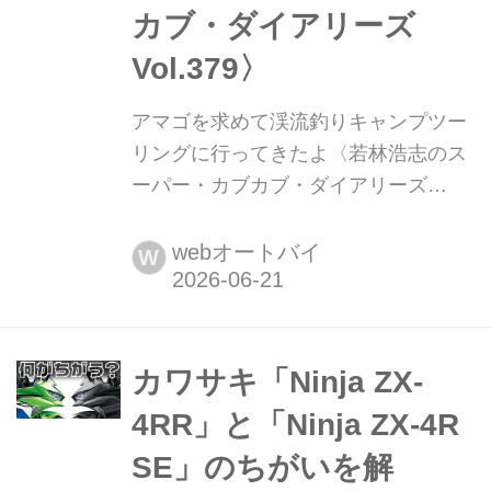
カブ・ダイアリーズ
Vol.379〉
アマゴを求めて渓流釣りキャンプツー
リングに行ってきたよ〈若林浩志のス
ーパー・カブカブ・ダイアリーズ
Vol.379〉 海釣りにハマってるけど、
熱くなってくると海でのキャンプや釣
webオートバイ
W
りは厳しいのよね。しかも今年も猛暑
らしいし。なので、今回は山。夏の渓
流釣りキャンプへの前哨戦として、渓
流でアマゴ釣りをしつつキャンプツー
カワサキ「Ninja ZX-
リングをしてきたよ。
4RR」と「Ninja ZX-4R
SE」のちがいを解