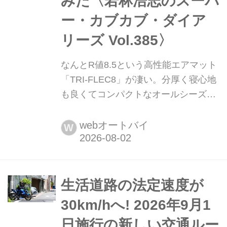
みた〈若林浩志のスーパ
ー・カブカブ・ダイア
リーズ Vol.385〉
なんとR値8.5という高性能エアマット
「TRI-FLEC8」が凄い。分厚く寝心地
も良くてコンパクトなオールシーズン
対応マットを試してみた〈若林浩志の
スーパー・カブカブ・ダイアリーズ
webオートバイ
W
Vol.385〉 キャンプ時の必須アイテム
であるマット。色々な種類があるけ
ど、その中でも特に収納性に優れてる
のがエアマット。一般的なエアマット
生活道路の法定速度が
は軽量コンパクトなかわりに断熱性や
30km/hへ! 2026年9月1
寝心地には一歩譲る傾向があるけど、
日施行の新しい交通ルー
最新のTRI-FLEC8はR値8.5と極寒にも