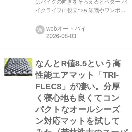
はバイクの向きをそろえるとベター バ
イクライフに役立つ豆知識やワンポイ
ントアドバイスをお届けする「JAPAN
RIDERS」の人気企画が「JAPAN
webオートバイ
W
RIDERS 知恵袋」。その中から注目の
記事を毎週月曜日にお届けします。今
回は「駐車する際の向き」に関するお
話です。ちょっとした気配りをするこ
なんとR値8.5という高
とで、みんなが駐車場...
性能エアマット「TRI-
FLEC8」が凄い。分厚
く寝心地も良くてコン
パクトなオールシーズ
ン対応マットを試して