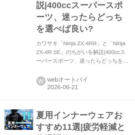
説|400ccスーパースポ
ーツ、迷ったらどっち
を選べば良い?
カワサキ「Ninja ZX-4RR」と「Ninja
ZX-4R SE」のちがいを解説|400ccス
ーパースポーツ、迷ったらどっちを選
べば良い? カワサキの400ccスーパー
スポーツ「Ninja ZX-4R」シリーズ。
webオートバイ
W
最高出力77PS(ラムエア加圧時80PS)
を誇る爽快な並列4気筒エンジンを搭
載し、多くのライダーを魅了し続けて
います。しかし、いざ購入しようと思
夏用インナーウェアお
うと、「SE」と「RR」のどちらを選
すすめ11選|疲労軽減と
ぼうか、迷う方も多いのでは...