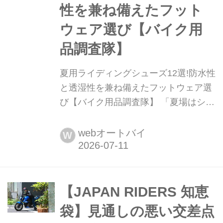
性を兼ね備えたフット
ルを装着してみるよ。
ウェア選び【バイク用
品調査隊】
夏用ライディングシューズ12選!防水性
と透湿性を兼ね備えたフットウェア選
び【バイク用品調査隊】 「夏場はシュ
ーズの中が蒸れて不快」「普通のスニ
ーカーでは安全性が心配...」そんな悩
webオートバイ
W
みはありませんか?実は、足元の通気
性は集中力の維持に直結します。とは
いえ急な雨の多い季節は防水性も重要
です。本記事では、風が抜けるメッシ
【JAPAN RIDERS 知恵
ュ素材から、雨を弾き湿気を逃がす
袋】見通しの悪い交差点
「透湿防水」モデルまで徹底比較...