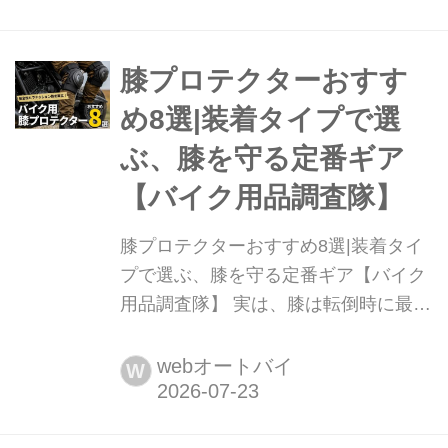
いのがヘルメットバッグです。大切な
ヘルメットを傷から守ってくれるだけ
でなく、ツーリング先などでバイクを
膝プロテクターおすす
降りてからの移動も驚くほどスマート
め8選|装着タイプで選
になります。バイクを降りた後もスト
ぶ、膝を守る定番ギア
レスフリーに...
【バイク用品調査隊】
膝プロテクターおすすめ8選|装着タイ
プで選ぶ、膝を守る定番ギア【バイク
用品調査隊】 実は、膝は転倒時に最も
ダメージを受けやすい部位。最近では
外から見えない薄型インナータイプ
webオートバイ
W
や、衝撃時だけ固まるハイテク素材な
ど、見た目と安全を両立できるギアが