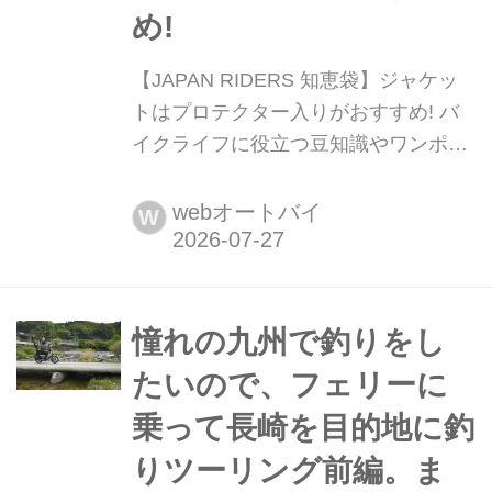
め!
【JAPAN RIDERS 知恵袋】ジャケッ
トはプロテクター入りがおすすめ! バ
イクライフに役立つ豆知識やワンポイ
ントアドバイスをお届けする「JAPAN
RIDERS」の人気企画が「JAPAN
webオートバイ
W
RIDERS 知恵袋」。その中から注目の
記事を毎週月曜日にお届けします。今
回は「ジャケット」に関するお話で
す。乗車時にはライディングに適し
憧れの九州で釣りをし
た、プロテクター入りのも...
たいので、フェリーに
乗って長崎を目的地に釣
りツーリング前編。ま