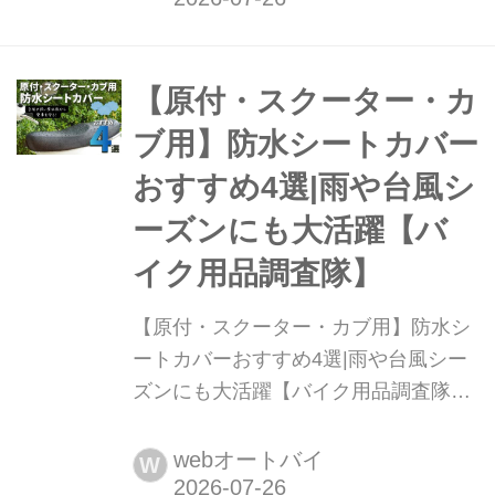
ズ Vol.384〉 釣りをしていると、九州
が非常に素晴らしいという話をよく聞
くんですよね。いつかは九州で釣りを
【原付・スクーター・カ
してみたいと思っていたけど、いつか
ブ用】防水シートカバー
ってのは今でしょ。というわけで釣り
おすすめ4選|雨や台風シ
仲間のODAさんと共に、フェリーに乗
って九州は長崎で釣りをする、釣りロ
ーズンにも大活躍【バ
ングツーリングをすることにしたよ。
イク用品調査隊】
今回は愛知から大...
【原付・スクーター・カブ用】防水シ
ートカバーおすすめ4選|雨や台風シー
ズンにも大活躍【バイク用品調査隊】
「雨の翌日、座るとズボンに水が染み
る...」「紫外線でシートがひび割れて
webオートバイ
W
きた」そんな悩みは、防水シートカバ