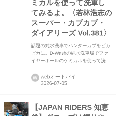
ミカルを使って洗車し
てみるよ。〈若林浩志の
スーパー・カブカブ・
ダイアリーズ Vol.381〉
話題の純水洗車でハンターカブをピカ
ピカに。D-Washの純水洗車場でファ
イヤーボールのケミカルを使って洗車
してみるよ。〈若林浩志のスーパー・
カブカブ・ダイアリーズ Vol.381〉 最
webオートバイ
W
近話題の純水洗車。純水という不純物
の少ない水を使うことで、洗車後にウ
ォータースポットや水垢が残らない
し、拭き傷の発生も抑えることができ
【JAPAN RIDERS 知恵
るというもの。水にもこだわること