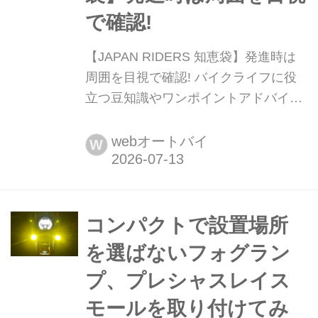
で確認!
【JAPAN RIDERS 知恵袋】発進時は
周囲を目視で確認! バイクライフに役
立つ豆知識やワンポイントアドバイス
をお届けする「JAPAN RIDERS」の人
気企画が「JAPAN RIDERS 知恵
webオートバイ
W
袋」。その中から注目の記事を毎週月
曜日にお届けします。今回は「発進時
の目視」に関するお話です。意外とコ
レを忘れている人も多いんじゃないで
コンパクトで設置場所
しょうか...
を選ばないフォグラン
プ、プレシャスレイス
モールを取り付けてみ