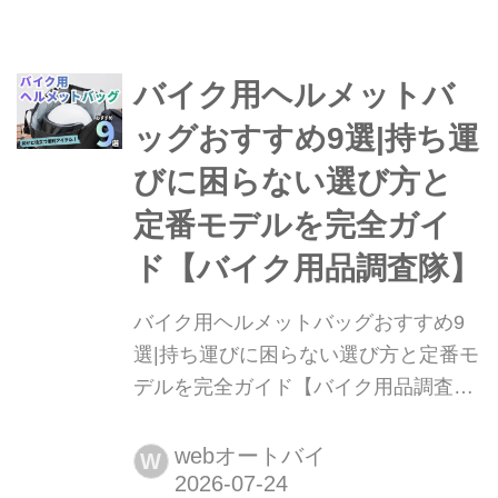
ーで一発解消!愛車を長雨や強い日差し
から守り、カビや劣化を未然に防ぐ必
バイク用ヘルメットバ
須アイテムです。この記事では、通
勤・通学の足として活躍する原付やス
ッグおすすめ9選|持ち運
クーター、カブ向けの防水シートカバ
びに困らない選び方と
ーを厳...
定番モデルを完全ガイ
ド【バイク用品調査隊】
バイク用ヘルメットバッグおすすめ9
選|持ち運びに困らない選び方と定番モ
デルを完全ガイド【バイク用品調査
隊】 「バイクを降りた後のヘルメット
の置き場所に困る」「傷や盗難が心
webオートバイ
W
配...」そんなライダーにおすすめした