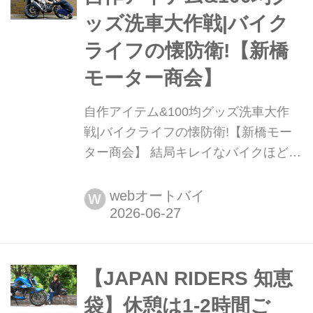
してるイメージもあるけど、もちろん
ッズ洗車大作戦|バイク
国内旅行で使っても良いわけで。そん
ライフの懐防衛!【新橋
なわけで、今回の長崎へのロングツー
リングでは民泊を活用してみたので、
モーター商会】
せっ...
自作アイテム&100均グッズ洗車大作
戦|バイクライフの懐防衛!【新橋モー
ター商会】 結局キレイなバイクほど調
子が良いというのは、ネットオークシ
ョンで数々の辛酸を舐めてきた私の経
webオートバイ
W
験則。頑張りはプライスレス、技術や
道具は工夫とアイディアの精神で乗り
切れば、頑張った分だけ愛車は驚くほ
ど光り輝くはず。ぜひ洗車に挑戦して
【JAPAN RIDERS 知恵
みよう!
袋】休憩は1-2時間ご