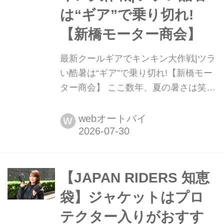
察庁の発表をもとに解説する。
は“ギア”で乗り切れ!
【新橋モーター商会】
最新クールギアでキンキン大作戦|ツラ
い酷暑は“ギア”で乗り切れ!【新橋モー
ター商会】 ここ数年、夏の暑さは笑え
るものではなくなり、夏の渋滞路では
命の危機を感じることも。だからこそ
webオートバイ
W
活用したいのが冷感アイテムだ。電気
の力で涼を得るペルチェ素子内蔵のも
のから、水を使ったシンプルなものま
で、最旬冷却アイテムの実力を実際に
【JAPAN RIDERS 知恵
着用してチェック、その効果のほどを
袋】ジャケットはプロ
サーモカメラで見...
テクター入りがおすす