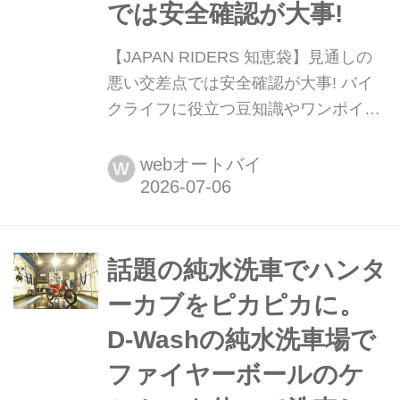
では安全確認が大事!
【JAPAN RIDERS 知恵袋】見通しの
悪い交差点では安全確認が大事! バイ
クライフに役立つ豆知識やワンポイン
トアドバイスをお届けする「JAPAN
RIDERS」の人気企画が「JAPAN
webオートバイ
W
RIDERS 知恵袋」。その中から注目の
記事を毎週月曜日にお届けします。今
回は「見通しの悪い交差点」に関する
お話です。出会いがしらの事故などを
話題の純水洗車でハンタ
避けるためにも、しっ...
ーカブをピカピカに。
D-Washの純水洗車場で
ファイヤーボールのケ