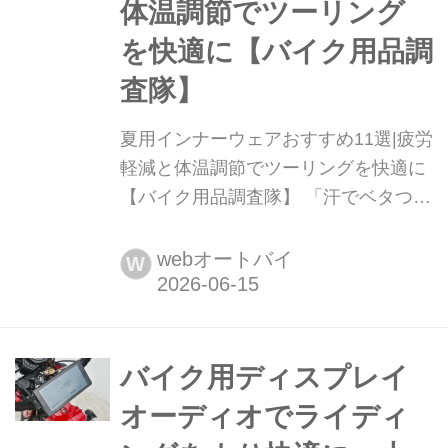
体温調節でツーリング
を快適に【バイク用品調
査隊】
夏用インナーウェアおすすめ11選|疲労
軽減と体温調節でツーリングを快適に
【バイク用品調査隊】 「汗でベタつ
く......」「汗が冷えて体力が削られ
る」そんな経験はありませんか?実は
webオートバイ
W
ライディングの快適度を最も左右する
のは、アウターの下のインナーウェア
です。本記事では、気化熱で涼しさを
生む夏用を中心に、筋肉の揺れを抑え
バイク用ディスプレイ
て疲れを軽減するコンプレッション機
オーディオでライディ
能まで徹底解説。バイク専用設計...