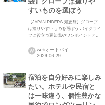
袋】グローブは握りや
で、より綺麗になるというイメージ。
すいものを選ぼう
そんな純水を採用した洗車設備のD-
Washにいって、ファイヤーボールの
【JAPAN RIDERS 知恵袋】グローブ
ケミカ...
は握りやすいものを選ぼう バイクライ
フに役立つ豆知識やワンポイントアド
バイスをお届けする「JAPAN
RIDERS」の人気企画が「JAPAN
webオートバイ
W
RIDERS 知恵袋」。その中から注目の
記事を毎週月曜日にお届けします。今
回は「グローブ選び」に関するお話で
す。運転操作に関係する大事なアイテ
宿泊を自分好みに楽しみ
ムなので、しっかりフ...
たい。ホテルや民宿と
は一味違う、個性豊かな
民泊でロングツーリン