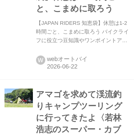
と、こまめに取ろう
【JAPAN RIDERS 知恵袋】休憩は1-2
時間ごと、こまめに取ろう バイクライ
フに役立つ豆知識やワンポイントアド
バイスをお届けする「JAPAN
RIDERS」の人気企画が「JAPAN
webオートバイ
W
RIDERS 知恵袋」。その中から注目の
記事を毎週月曜日にお届けします。今
回は「休憩」に関するお話です。タイ
ミングよく休憩を取ることで、ツーリ
アマゴを求めて渓流釣
ングの楽しさや快適さ...
りキャンプツーリング
に行ってきたよ〈若林
浩志のスーパー・カブ