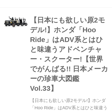
採用も定番になってるディスプレイオ
ーディオ。スマホの機能を最適化して
表示してくれるというガジェットなん
【日本にも欲しい原2モ
だけど、最近ではバイク用もかなり増
デル!】ホンダ「Hoo
えてきたのよね。なので今回はバイク
Ride」はADV系とはひ
用ディスプレイオーディオとして、デ
イトナのモトスマートモニター551を
と味違うアドベンチャ
試してみるよ。
ー・スクーター!【世界
でがんばる!! 日本メーカ
ーの珍車大図鑑
Vol.33】
【日本にも欲しい原2モデル!】ホンダ
「Hoo Ride」はADV系とはひと味違う