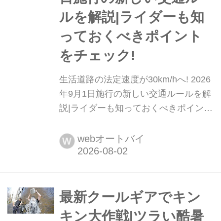
対応する断熱性能と、10cmの厚みに
ルを解説|ライダーも知
よる...
っておくべきポイント
をチェック!
生活道路の法定速度が30km/hへ! 2026
年9月1日施行の新しい交通ルールを解
説|ライダーも知っておくべきポイント
をチェック! 2026年9月1日から、住宅
街などの「生活道路」における自動車
webオートバイ
W
の法定速度が、これまでの60km/hから
30km/hへと引き下げられる。対象とな
る道路や従来どおり60km/hとなる道路
の違い、ライダーが注意すべきポイン
最新クールギアでキン
トなど、新たな交通ルールの概要を警
キン大作戦|ツラい酷暑