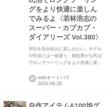
グをより快適に楽しん
でみるよ〈若林浩志の
スーパー・カブカブ・
ダイアリーズ Vol.380〉
宿泊を自分好みに楽しみたい。ホテル
や民宿とは一味違う、個性豊かな民泊
でロングツーリングをより快適に楽し
んでみるよ〈若林浩志のスーパー・カ
ブカブ・ダイアリーズ Vol.380〉 泊り
webオートバイ
W
のロングツーリングだとホテルや民
宿、キャンプでの宿泊をする人が多い
と思うけど、ここ数年で話題になって
るのが民泊。海外からの旅行者が活用
自作アイテム&100均グ