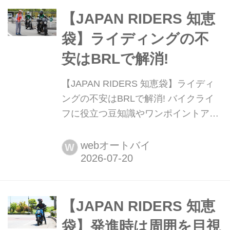
豊富です。この記事では、手軽な外付
け型から服の下に隠せるインナー型、
【JAPAN RIDERS 知恵
さらに欧州の安全基準「CE規格」の見
袋】ライディングの不
極め方まで徹底解説...
安はBRLで解消!
【JAPAN RIDERS 知恵袋】ライディ
ングの不安はBRLで解消! バイクライ
フに役立つ豆知識やワンポイントアド
バイスをお届けする「JAPAN
RIDERS」の人気企画が「JAPAN
webオートバイ
W
RIDERS 知恵袋」。その中から注目の
記事を毎週月曜日にお届けします。今
回は「ベーシックライディングレッス
ン」に関するお話です。ビギナーや運
【JAPAN RIDERS 知恵
転歴の浅い方、運転操...
袋】発進時は周囲を目視