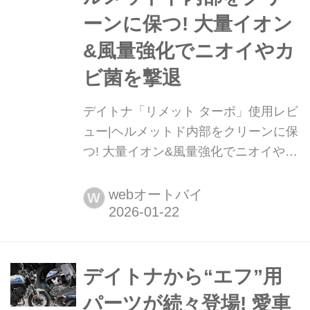
ーンに保つ! 大量イオン
&風量強化でニオイやカ
ビ菌を撃退
デイトナ「リメット ターボ」使用レビ
ュー|ヘルメットド内部をクリーンに保
つ! 大量イオン&風量強化でニオイやカ
ビ菌を撃退 デイトナ発売するヘルメッ
トドライヤー「リメット」がパワーア
webオートバイ
W
ップして登場。従来モデルよりも風
量、およびイオンの発生量がアップ
し、これまで以上に利便性が向上し
た。文:太田安治/写真:南 孝幸、オート
デイトナから“エフ”用
バイ編集部/モデル:平嶋夏海
パーツが続々登場! 愛車