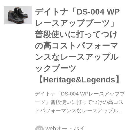
を高めてくれる超定番アイテム。そん
なスマホホルダー界隈に新たに登場し
デイトナ「DS-004 WP
たのが北米のGRエクスプロア。脱着
レースアップブーツ」
が容易でかつ固定はしっかり。しかも
普段使いに打ってつけ
スマホを守るための振動吸収...
の高コストパフォーマ
ンスなレースアップル
ックブーツ
【Heritage&Legends】
デイトナ「DS-004 WPレースアップブ
ーツ」普段使いに打ってつけの高コス
トパフォーマンスなレースアップルッ
クブーツ【Heritage&Legends】 月刊
『ヘリテイジ&レジェンズ』が各社の
webオートバイ
W