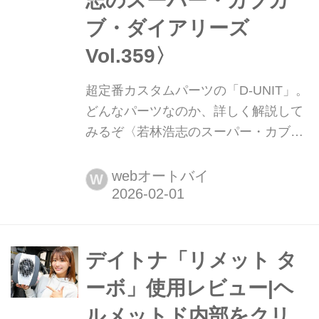
志のスーパー・カブカ
ブ・ダイアリーズ
Vol.359〉
超定番カスタムパーツの「D-UNIT」。
どんなパーツなのか、詳しく解説して
みるぞ〈若林浩志のスーパー・カブカ
ブ・ダイアリーズ Vol.359〉 登場以
来、車種やジャンルを問わず安定した
webオートバイ
W
人気を誇るD-UNIT。納車時に装着する
ことも多い、超定番パーツだけに、す
でに装着してる人も多いはず。今回は
そんな定番パーツであるD-UNITがそも
デイトナ「リメット タ
そもどういうものなのかってのを、あ
ーボ」使用レビュー|ヘ
らためて確認してみるよ。
ルメットド内部をクリ