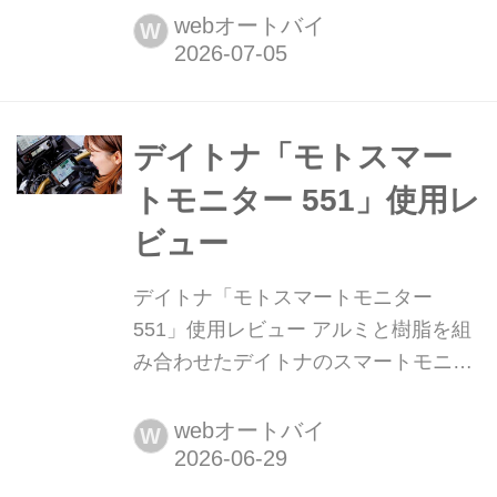
カブカブ・ダイアリーズ Vol.381〉 最
webオートバイ
W
近話題の純水洗車。純水という不純物
の少ない水を使うことで、洗車後にウ
ォータースポットや水垢が残らない
し、拭き傷の発生も抑えることができ
デイトナ「モトスマー
るというもの。水にもこだわること
トモニター 551」使用レ
で、より綺麗になるというイメージ。
ビュー
そんな純水を採用した洗車設備のD-
Washにいって、ファイヤーボールの
デイトナ「モトスマートモニター
ケミカ...
551」使用レビュー アルミと樹脂を組
み合わせたデイトナのスマートモニタ
ーをテスト。本体の縦横サイズは6イ
ンチ画面のスマホとほぼ同等で、防水
webオートバイ
W
性はIP66相当。グローブを着けたまま
のタッチ操作もストレスなく行えた。