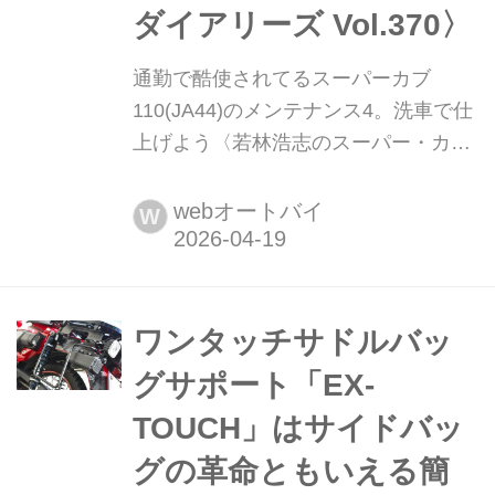
ダイアリーズ Vol.370〉
通勤で酷使されてるスーパーカブ
110(JA44)のメンテナンス4。洗車で仕
上げよう〈若林浩志のスーパー・カブ
カブ・ダイアリーズ Vol.370〉 毎日の
通勤でくたびれてしまったスーパーカ
webオートバイ
W
ブ110(JA44)のメンテナンス。最後に
洗車をして今回のメンテナンスを完了
させようと思うよ。洗車に使うのは、
FIREBALL(ファイヤーボール)。車業界
ワンタッチサドルバッ
で人気の最高級プロフェッショナルカ
グサポート「EX-
ーコスメティックブランド。シャンプ
TOUCH」はサイドバッ
ーからコーティン...
グの革命ともいえる簡