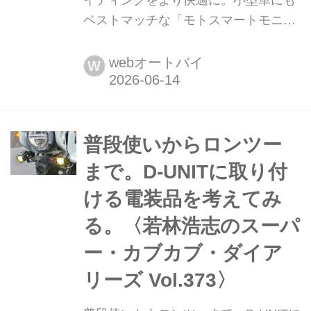
ベストマッチな「モトスマートモニタ
ー551」を試してみるぞ。〈若林浩志
のスーパー・カブカブ・ダイアリーズ
webオートバイ
W
Vol.378〉 クルマ業界では新車の純正
採用も定番になってるディスプレイオ
ーディオ。スマホの機能を最適化して
表示してくれるというガジェットなん
普段使いからロンツー
だけど、最近ではバイク用もかなり増
まで。D-UNITに取り付
えてきたのよね。なので今回はバイク
ける電装品を考えてみ
用ディスプレイオーディオとして、デ
イトナのモトスマートモニター551を
る。〈若林浩志のスーパ
試してみるよ。
ー・カブカブ・ダイア
リーズ Vol.373〉