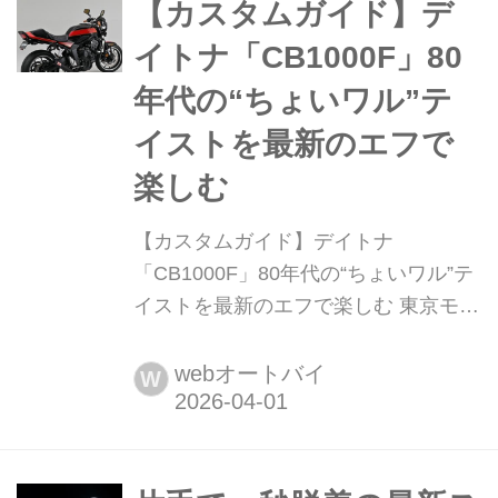
っちり付けたら付けっぱなしになりが
【カスタムガイド】デ
ちというか。そんなサドルバッグの常
イトナ「CB1000F」80
識を変えるのが、デイトナとOGK技研
年代の“ちょいワル”テ
の共同開発により生まれた「EX-
TOUCH」システム。簡単かつ確実強
イストを最新のエフで
固にサドル...
楽しむ
【カスタムガイド】デイトナ
「CB1000F」80年代の“ちょいワル”テ
イストを最新のエフで楽しむ 東京モー
ターサイクルショーのデイトナブース
で注目を集めていたCB1000F。ラメの
webオートバイ
W
入ったダークブラウンの塗装にセパハ
ン風ハンドル、軽くハネ上がったテー
ルにダクト付きのエアロフェンダー