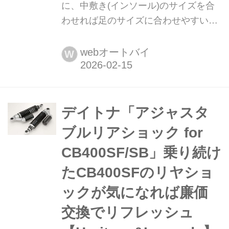
に、中敷き(インソール)のサイズを合
わせれば足のサイズに合わせやすい気
がしたので、試してみた〈若林浩志の
スーパー・カブカブ・ダイアリーズ
webオートバイ
W
Vol.361〉 ネット通販が便利すぎて、
もはや生活から切り離せないんだけ
ど、グローブとかライディングシュー
ズってサイズ感が気になって購入の敷
デイトナ「アジャスタ
居が高いんですよね。サイズ感もメー
ブルリアショック for
カーによって違うし。サイズ表記以外
CB400SF/SB」乗り続け
で目安になるものはないのかなって考
えてたら、ふと思いついたんですよ。
たCB400SFのリヤショ
インソールが基準に...
ックが気になれば廉価
交換でリフレッシュ