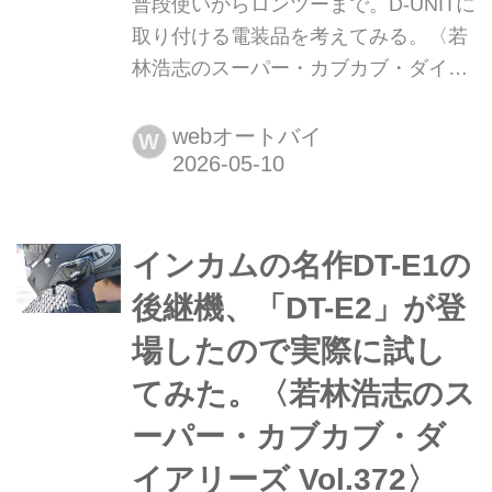
普段使いからロンツーまで。D-UNITに
取り付ける電装品を考えてみる。〈若
林浩志のスーパー・カブカブ・ダイア
リーズ Vol.373〉 バイクカスタムの定
番パーツといえばD-UNIT。以前どんな
webオートバイ
W
パーツなのかを調べてみたので、今回
はクロスカブ(JA60)を使って、実際に
D-UNITにどんな電装品をつけるのか考
インカムの名作DT-E1の
えてみるよ。そもそもカブ系みたいな
小排気量車だと発電量も少ないので、
後継機、「DT-E2」が登
装着する電装品について厳選して検討
場したので実際に試し
して...
てみた。〈若林浩志のス
ーパー・カブカブ・ダ
イアリーズ Vol.372〉