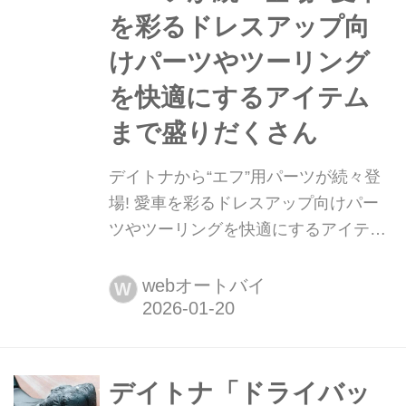
を彩るドレスアップ向
けパーツやツーリング
を快適にするアイテム
まで盛りだくさん
デイトナから“エフ”用パーツが続々登
場! 愛車を彩るドレスアップ向けパー
ツやツーリングを快適にするアイテム
まで盛りだくさん バイク用品メーカー
のデイトナから、新型CB1000Fをより
webオートバイ
W
快適・安全に、そしてスタイリッシュ
に仕上げるためのパーツが多数リリー
ス! 注目のアイテムをまとめて紹介す
る。まとめ:オートバイ編集部
デイトナ「ドライバッ