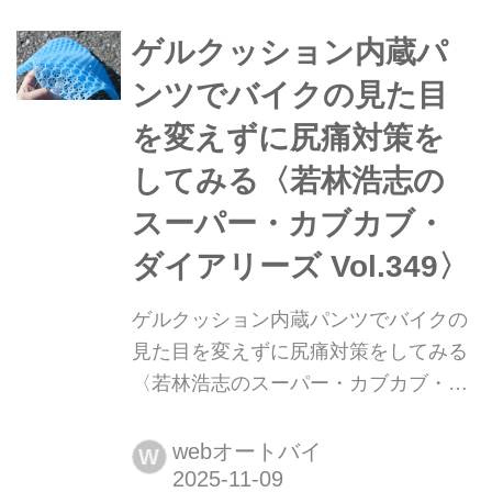
り、カスタムを検討中のオーナーも多
いと思うが、ここで注目のアイテムを
ゲルクッション内蔵パ
一挙紹介しよう!▶▶▶写真はこちら|
ンツでバイクの見た目
デイトナ...
を変えずに尻痛対策を
してみる〈若林浩志の
スーパー・カブカブ・
ダイアリーズ Vol.349〉
ゲルクッション内蔵パンツでバイクの
見た目を変えずに尻痛対策をしてみる
〈若林浩志のスーパー・カブカブ・ダ
イアリーズ Vol.349〉 ロングツーリン
グって、楽しいんだけど、長距離走る
webオートバイ
W
と尻が痛くなるのが悩みの種。対策グ