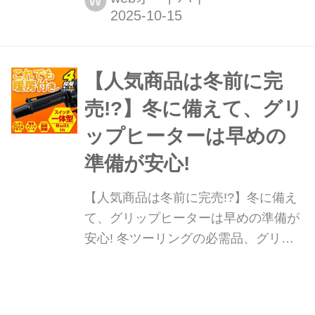
W
開発&販売を手掛けるオリジナルヘル
メット「DN」シリーズに、2025年の
新製品として追加されたオフロード向
けの「DN-008OF」をご紹介します。
【人気商品は冬前に完
売!?】冬に備えて、グリ
ップヒーターは早めの
準備が安心!
【人気商品は冬前に完売!?】冬に備え
て、グリップヒーターは早めの準備が
安心! 冬ツーリングの必需品、グリッ
プヒーターの買い時は? 猛暑から一
転、ツーリングに最適な過ごしやすい
webオートバイ
W
日が増えてきました。 そうなると間も