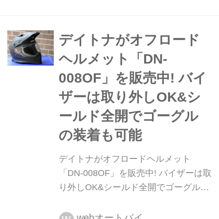
ッズとしては、シートに被せるもの
や、シートに埋め込むものがあるけ
ど、今回は下着にゲルを仕込んだゲル
デイトナがオフロード
パンツを紹介するよ。自転車界隈では
ヘルメット「DN-
存在してたんだけど、バイクと自転車
008OF」を販売中! バイ
だとシート形状が違うので、自転...
ザーは取り外しOK&シ
ールド全開でゴーグル
の装着も可能
デイトナがオフロードヘルメット
「DN-008OF」を販売中! バイザーは取
り外しOK&シールド全開でゴーグルの
装着も可能 オートバイ用アフターパー
ツや用品を手掛けるデイトナ。同社が
webオートバイ