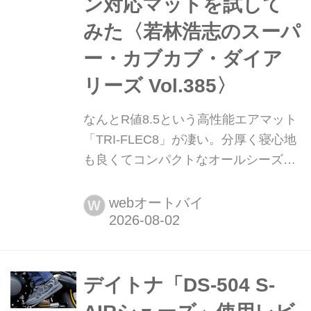
ン対応マットを試して
みた〈若林浩志のスーパ
ー・カブカブ・ダイア
リーズ Vol.385〉
なんとR値8.5という高性能エアマット
「TRI-FLEC8」が凄い。分厚く寝心地
も良くてコンパクトなオールシーズン
対応マットを試してみた〈若林浩志の
スーパー・カブカブ・ダイアリーズ
webオートバイ
W
Vol.385〉 キャンプ時の必須アイテム
であるマット。色々な種類があるけ
ど、その中でも特に収納性に優れてる
のがエアマット。一般的なエアマット
デイトナ「DS-504 S-
は軽量コンパクトなかわりに断熱性や