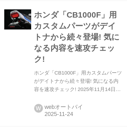
どに馴染み、エイジングも楽しめる。
機能面も充実した本製品を、実際の履
ホンダ「CB1000F」用
き心地とあわせて紹介する。
カスタムパーツがデイ
トナから続々登場! 気に
なる内容を速攻チェッ
ク!
ホンダ「CB1000F」用カスタムパーツ
がデイトナから続々登場! 気になる内
容を速攻チェック! 2025年11月14日か
らいよいよ発売となったホンダの
CB1000Fだが、そのCB1000F用のカ
webオートバイ
W
スタムパーツがデイトナから発売にな
った。すでにCBの納車も始まってお