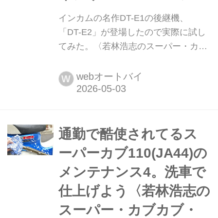
インカムの名作DT-E1の後継機、
「DT-E2」が登場したので実際に試し
てみた。〈若林浩志のスーパー・カブ
カブ・ダイアリーズ Vol.372〉 必要十
分な機能と完成度、そして遅延の少な
webオートバイ
W
さで人気を博した人気インカムDT-E1
シリーズ。そんなDT-E1の後継機とし
て、価格は同等に抑えつつさらなるパ
ワーアップを遂げたDT-E2が登場した
通勤で酷使されてるス
よ。特にアプリでのイコライジング機
ーパーカブ110(JA44)の
能とバックグラウンドミュージック機
メンテナンス4。洗車で
能は本当に良いぞ。先行...
仕上げよう〈若林浩志の
スーパー・カブカブ・