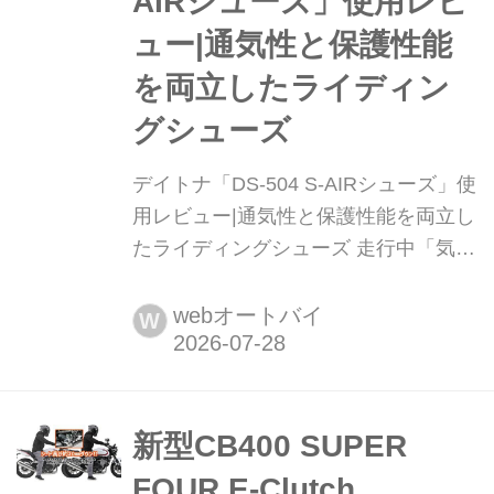
AIRシューズ」使用レビ
寝心地には一歩譲る傾向があるけど、
ュー|通気性と保護性能
最新のTRI-FLEC8はR値8.5と極寒にも
対応する断熱性能と、10cmの厚みに
を両立したライディン
よる...
グシューズ
デイトナ「DS-504 S-AIRシューズ」使
用レビュー|通気性と保護性能を両立し
たライディングシューズ 走行中「気づ
かないうちに熱気が抜ける」という快
適な履き心地を得ながら、保護性能や
webオートバイ
W
耐摩耗性にも配慮した、軽量で快適な
バイクユース夏用シューズが「デイト
ナの「DS-504 S-AIRシューズ」。実際
に履いてテストしてみたので、そのレ
新型CB400 SUPER
ポートをお届けしよう。
FOUR E-Clutch、