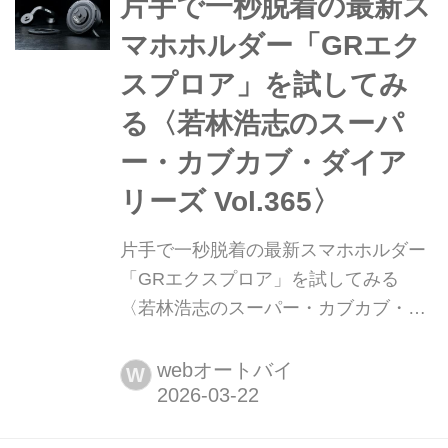
と、80年代に人気だった“ちょっとワ
片手で一秒脱着の最新ス
ルい”雰囲気を巧みに再現したカスタム
マホホルダー「GRエク
だ。早速詳細を見てみよう...
スプロア」を試してみ
る〈若林浩志のスーパ
ー・カブカブ・ダイア
リーズ Vol.365〉
片手で一秒脱着の最新スマホホルダー
「GRエクスプロア」を試してみる
〈若林浩志のスーパー・カブカブ・ダ
イアリーズ Vol.365〉 バイクを買って
最初に付けるパーツといえば、スマホ
webオートバイ
W
ホルダー。スマートフォンと視認性の
良い位置にマウントすることで利便性