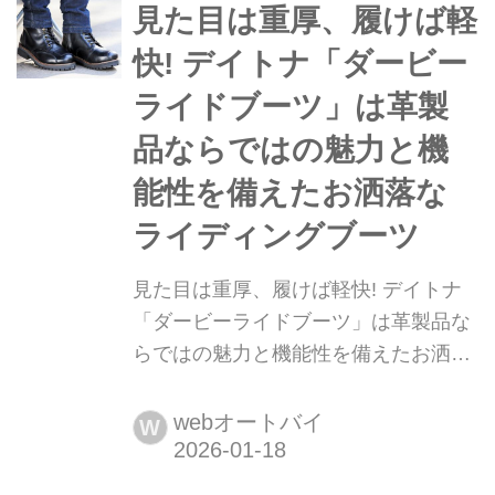
雨でも役に立つこと間違いなしだ。文:
見た目は重厚、履けば軽
太田安治/写真:松川 忍、南 孝幸/モデ
快! デイトナ「ダービー
ル:平嶋夏海
ライドブーツ」は革製
品ならではの魅力と機
能性を備えたお洒落な
ライディングブーツ
見た目は重厚、履けば軽快! デイトナ
「ダービーライドブーツ」は革製品な
らではの魅力と機能性を備えたお洒落
なライディングブーツ MaxFritz佐藤氏
監修のデイトナ「ダービーライドブー
webオートバイ
W
ツ」は、美しいデザインと実用性を兼
ね備えた一足。最高品質の革は履くほ