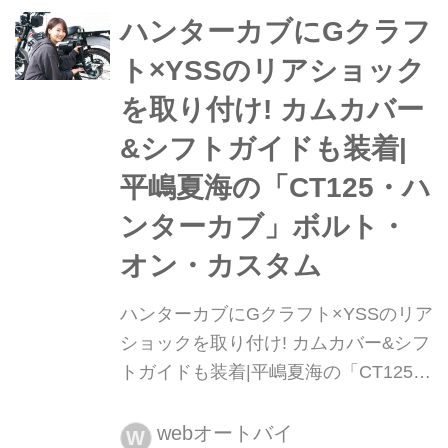
くライディングできないもの。だから
ハンターカブにGクラフ
調整が必要だ!文:丸山淳大/モデル:mii/
ト×YSSのリアショック
写真:関野 温※この記事は、月刊『オ
を取り付け! カムカバー
ートバ...
&シフトガイドも装着|
平嶋夏海の「CT125・ハ
ンターカブ」ボルト・
オン・カスタム
ハンターカブにGクラフト×YSSのリア
ショックを取り付け! カムカバー&シフ
トガイドも装着|平嶋夏海の「CT125・
ハンターカブ」ボルト・オン・カスタ
ム ホンダCT125・ハンターカブをベー
webオートバイ
W