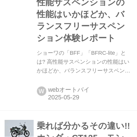
性能サスペンションの
性能はいかほどか、バ
ランスフリーサスペン
ション体験レポート
ショーワの「BFF」「BFRC-lite」と
は? 高性能サスペンションの性能はい
かほどか、バランスフリーサスペンシ
ョン体験レポート 「SHOWA サスペン
ション」の名前はバイク乗りなら一度
webオートバイ
W
は耳にしたことがあるだろう。世界の
バイクメーカーが採用する純正サスペ
ンションの半分以上に装着されている
日本のブランドだ。現在はアステモの
乗れば分かるその違い!!
いちブランドとなっている。この記事