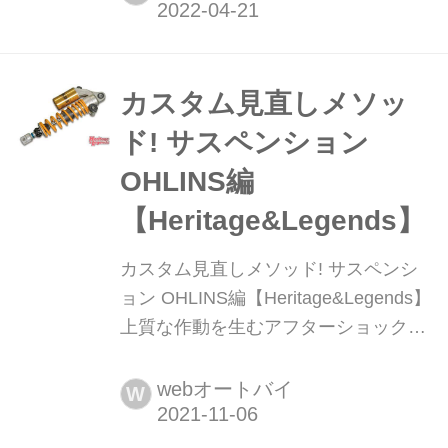
ロレースに出場したことがあるライダ
ーはこのことを実感していると思いま
す。そんなエンデューロレースから林
道ツーリングまで幅広くシェアを拡大
カスタム見直しメソッ
中のBETA RR2T/4Tシリーズでは、純
ド! サスペンション
正サスペンションにSA...
OHLINS編
【Heritage&Legends】
カスタム見直しメソッド! サスペンシ
ョン OHLINS編【Heritage&Legends】
上質な作動を生むアフターショックの
代名詞、オーリンズ。ただそれでも使
用や時間による劣化はある。それを知
webオートバイ
W
り、定期的にオーバーホールすれば性
能は維持される。その詳細をお届けし