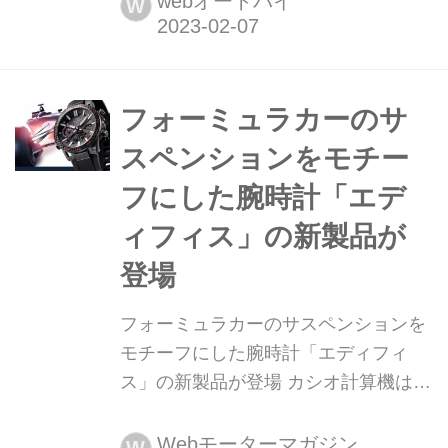
webオートバイ
W
社の注目の新製品を紹介します。今回
はハイパープロ・カワサキ Z650RS用
「ローダウンスプリング・コンビキッ
ト」をピックアップ!
フォーミュラカーのサ
スペンションをモチー
フにした腕時計「エデ
ィフィス」の新製品が
登場
フォーミュラカーのサスペンションを
モチーフにした腕時計「エディフィ
ス」の新製品が登場 カシオ計算機は、
「スピード & インテリジェンス」をコ
ンセプトとした腕時計「EDIFICE(エデ
Webモーターマガジン