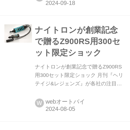
スに、Gクラフトからリリースされる
カスタムパーツを装着し、自分好みの
1台にカスタムしていく本連載。ここ
では最後に組み込んだパーツ、作業の
ナイトロンが創業記念
模様を紹介。文:オートバイ編集部/写
で贈るZ900RS用300セ
真:南 孝幸/モデル:平嶋夏海
ット限定ショック
ナイトロンが創業記念で贈るZ900RS
用300セット限定ショック 月刊『ヘリ
テイジ&レジェンズ』が各社の注目の
新製品を紹介します。今回はナイトロ
ン「NITRON MONO Shock R3
webオートバイ
W
LIMITED EDITION」をピックアップ!