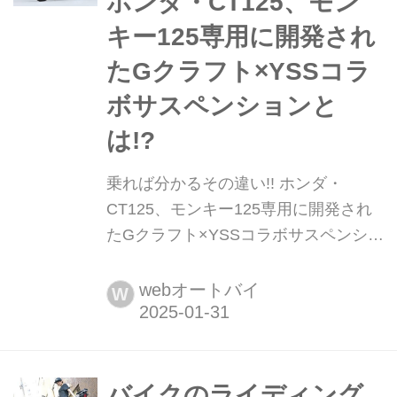
ホンダ・CT125、モン
ではそのSHOWAが展開する「バラン
キー125専用に開発され
スフリーサスペン...
たGクラフト×YSSコラ
ボサスペンションと
は!?
乗れば分かるその違い!! ホンダ・
CT125、モンキー125専用に開発され
たGクラフト×YSSコラボサスペンショ
ンとは!? カスタムパーツメーカーの
「Gクラフト」と、1983年創業の歴史
webオートバイ
W
あるサスペンションメーカー「YSS」
がホンダの大人気125ccモデルに合わ
せたリアショックをリリース中。ここ
ではこだわりのサスペンションの気に
バイクのライディング