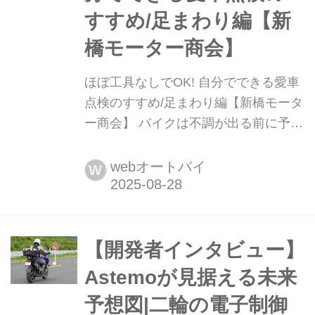
すすめ/足まわり編【新
橋モーター商会】
ほぼ工具なしでOK! 自分でできる愛車
点検のすすめ/足まわり編【新橋モータ
ー商会】 バイクは不調が出る前に予防
整備を行うのが理想的。その不調の芽
を探すのが「点検」の役割だ。車体各
webオートバイ
W
部が定められた基準から外れていない
かを目で見て確認するだけなので、メ
ンテナンスが苦手な人でも気軽にチャ
レンジできるはずだ。文:丸山淳大/写
【開発者インタビュー】
真:松川 忍/モデル:坂元誉梨
Astemoが見据える未来
予想図|二輪の電子制御