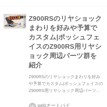
PROJECTS(オーヴァーレーシングプ
ロジェクツ)が展示していた新商品の詳
細を紹介していく。文:山ノ井敦司/写
Z900RSのリヤショック
真:西野鉄兵、山ノ井敦司
まわりを好みや予算で
カスタム|ポッシュフェ
イスのZ900RS用リヤシ
ョック周辺パーツ群を
紹介
Z900RSのリヤショックまわりを好み
や予算でカスタム|ポッシュフェイスの
Z900RS用リヤショック周辺パーツ群
を紹介 月刊『ヘリテイジ&レジェン
ズ』が各社の注目の新製品を紹介しま
webオートバイ
W