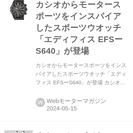
題は「グリスアップ」のようです。文:
カシオからモータース
丸山淳大/写真:関野 温
ポーツをインスパイア
したスポーツウオッチ
「エディフィス EFSー
S640」が登場
カシオからモータースポーツをインス
パイアしたスポーツウオッチ「エディ
フィス EFSーS640」が登場 カシオ計
算機(以下、カシオ)はリアルモーター
スポーツコンセプトのスポーツウオッ
Webモーターマガジン
W
チ「EDIFICE(エディフィス)」の新製
品として、カーボン素材を採用したソ
ーラークロノグラフ「エディフィス