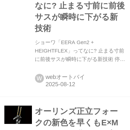
なに? 止まる寸前に前後
サスが瞬時に下がる新
技術
ショーワ「EERA Gen2 +
HEIGHTFLEX」ってなに? 止まる寸前
に前後サスが瞬時に下がる新技術 停車
寸前にスッと車高が下がって足つきを
確保してくれるライドハイト機能
webオートバイ
W
「HEIGHTFLEX」は既に実用化されて
いるが、今回試したのはリアだけでは
なくフロントフォークにギヤポンプを
内蔵させて、前後同時に下がる新技
オーリンズ正立フォー
術。前後サスに直接ECUが搭載される
クの新色を早くもE×M
など、ショーワのEERA(イーラ...