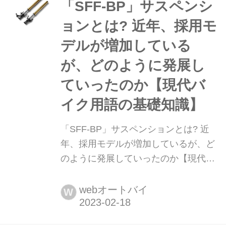
げる、同社が“JAPAN QUALITY”方式と
「SFF-BP」サスペンシ
呼ぶ生...
ョンとは? 近年、採用モ
デルが増加している
が、どのように発展し
ていったのか【現代バ
イク用語の基礎知識】
「SFF-BP」サスペンションとは? 近
年、採用モデルが増加しているが、ど
のように発展していったのか【現代バ
イク用語の基礎知識】 原付二種からリ
ッターモデルまで、近年数多くのスポ
webオートバイ
W
ーツモデルに採用されているのが、日
立アステモのブランドである