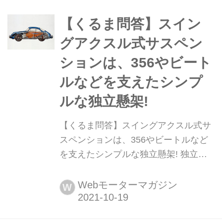
マルチリンク式と同一。アナログ方式
で理想のサスペンションの動きを追求
【くるま問答】スイン
したものと言える。
グアクスル式サスペン
ションは、356やビート
ルなどを支えたシンプ
ルな独立懸架!
【くるま問答】スイングアクスル式サ
スペンションは、356やビートルなど
を支えたシンプルな独立懸架! 独立懸
架式の中でもっともシンプルなのがス
イングアクスル式サスペンションとい
Webモーターマガジン
W
える。デフと直結するドライブシャフ
ト(アクスルシャフト)がアームも兼ね