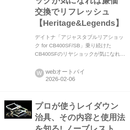
ックが気になれば廉価
交換でリフレッシュ
【Heritage&Legends】
デイトナ「アジャスタブルリアショッ
ク for CB400SF/SB」乗り続けた
CB400SFのリヤショックが気になれば
廉価交換でリフレッシュ
【Heritage&Legends】 月刊『ヘリテ
webオートバイ
W
イジ&レジェンズ』が各社の注目の新
製品を紹介します。今回はデイトナ
「アジャスタブルリアショック for
CB400SF/SB」をピックアップ!
プロが使うレイダウン
治具、その内容と使用法
を知る! ノーブレスト