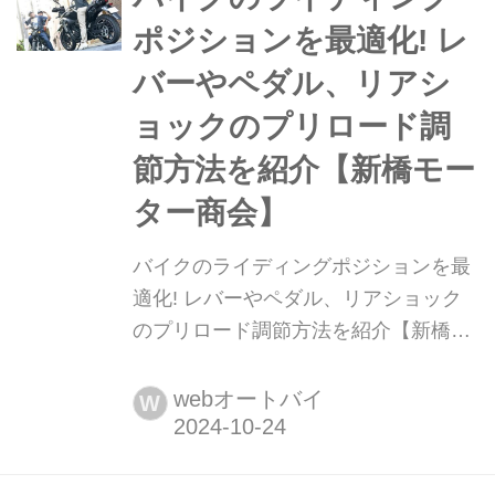
なる部分を細かく紹介。サスが変われ
ポジションを最適化! レ
ば走りが変わると言われる秘密を解き
バーやペダル、リアシ
明かし...
ョックのプリロード調
節方法を紹介【新橋モー
ター商会】
バイクのライディングポジションを最
適化! レバーやペダル、リアショック
のプリロード調節方法を紹介【新橋モ
ーター商会】 バイクに付属する取扱説
明書には必ずポジションの調整方法が
webオートバイ
W
明記してあるが、実際に行っている人
は少ない。ポジションの合わないバイ
クは疲れやすくなるし、なにより上手