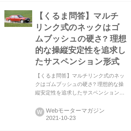
に、その欠点を補うという意味でとて
も重要な工夫として多くの車種に採用
【くるま問答】マルチ
されている。縁の下の力持ちのような
リンク式のネックはゴ
その機構を解説しよう。
ムブッシュの硬さ? 理想
的な操縦安定性を追求し
たサスペンション形式
【くるま問答】マルチリンク式のネッ
クはゴムブッシュの硬さ? 理想的な操
縦安定性を追求したサスペンション形
式 現在登場するクルマの多くに採用さ
れているサスペンション形式がマルチ
Webモーターマガジン
W
リンク式だ。メーカーによって5リン
クとされていることもあるが、これも