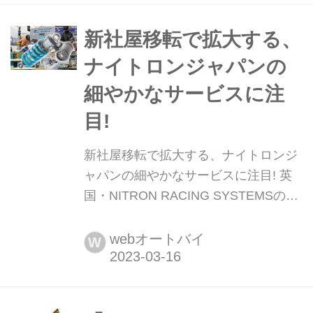
備車両対応のNEWショックユニットを
紹介する。
新社屋移転で拡大する、
ナイトロンジャパンの
細やかなサービスに注
目!
新社屋移転で拡大する、ナイトロンジ
ャパンの細やかなサービスに注目! 英
国・NITRON RACING SYSTEMSの輸
入発売元、ナイトロンジャパンが業務
拡張に合わせて300坪の広い敷地を持
webオートバイ
W
つ新社屋へと移転した。ナイトロンと
いえば英国から取り寄せたパーツ群を
日本人ライダーに向けて丁寧に組み上