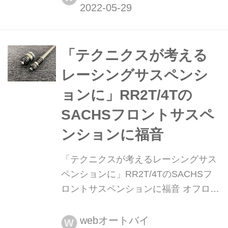
うことで、サスペンションセッティン
グの基本を、元モトクロスIAライダー
鈴木友也さんが代表を務める愛知県北
名古屋市のサスペンションエッヂさん
「テクニクスが考える
から教わってきたよ。
レーシングサスペンシ
ョンに」RR2T/4Tの
SACHSフロントサスペ
ンションに福音
「テクニクスが考えるレーシングサス
ペンションに」RR2T/4TのSACHSフ
ロントサスペンションに福音 オフロー
ドバイクはサスペンションが大事。特
にスピードや走破力を競うエンデュー
webオートバイ
W