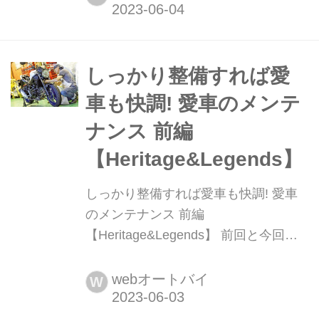
能サスペンション作りで特に有名なオ
ーリンズ。2012年にモータースポーツ
の分野で、世界選手権獲得数300を突
破するほど多くのチーム、ライダーか
しっかり整備すれば愛
らオーリンズ製品は選ばれてきた。そ
車も快調! 愛車のメンテ
の興(おこ)りは、1...
ナンス 前編
【Heritage&Legends】
しっかり整備すれば愛車も快調! 愛車
のメンテナンス 前編
【Heritage&Legends】 前回と今回の2
回に分けて紹介する愛車のメンテナン
スは、ごく簡単な日常整備や調整もあ
webオートバイ
W
れば、少し手間がかかる整備もあるけ
れど、誰でもができる作業ばかり。後