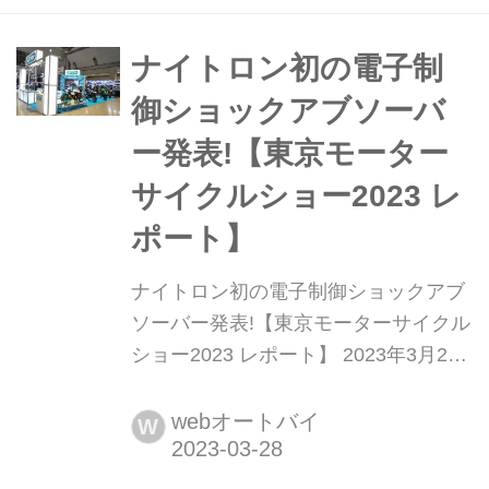
編では、ベアリング&サスペンショ
ン、ドライブチェーン、ブレーキシス
ナイトロン初の電子制
テム、そのほかの作業を紹介する。1
御ショックアブソーバ
度に全部やらなくてもいい。「...
ー発表!【東京モーター
サイクルショー2023 レ
ポート】
ナイトロン初の電子制御ショックアブ
ソーバー発表!【東京モーターサイクル
ショー2023 レポート】 2023年3月24
日から26日の3日間、東京ビッグサイ
トにて「第50回 東京モーターサイクル
webオートバイ
W
ショー」が開催された。この記事で
は、ナイトロンの電子制御ショック装