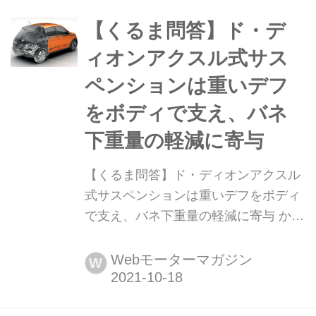
てしまうような考え方で、戦後間もな
くのスポーツカーのサスペンションに
【くるま問答】ド・デ
も用いられた形式だ。
ィオンアクスル式サス
ペンションは重いデフ
をボディで支え、バネ
下重量の軽減に寄与
【くるま問答】ド・ディオンアクスル
式サスペンションは重いデフをボディ
で支え、バネ下重量の軽減に寄与 かつ
てフランスにあった自動車メーカー
「ド・ディオンブートン」社が開発し
Webモーターマガジン
W
たことから、その名称を与えられた
ド・ディオンアクスル。これは、駆動