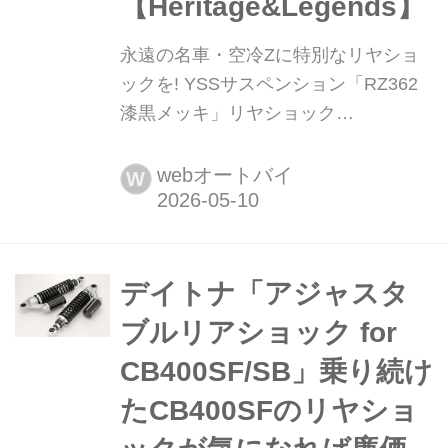
【Heritage&Legends】
永遠の名車・空冷Zに特別なリヤショ
ックを! YSSサスペンション「RZ362
漆黒メッキ」リヤショック
【Heritage&Legends】 月刊『ヘリテ
イジ&レジェンズ』が各社の注目の新
webオートバイ
W
製品を紹介します。今回は YSSサスペ
ンション「RZ362 漆黒メッキ」リヤシ
ョックをピックアップ!
デイトナ「アジャスタ
ブルリアショック for
CB400SF/SB」乗り続け
たCB400SFのリヤショ