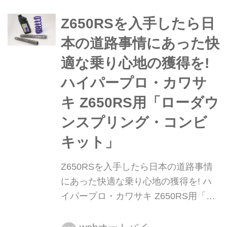
「SHOWA」が生み出した倒立式フロ
ントフォーク「SFF-BP」だ。今回は
Z650RSを入手したら日
「SFF-BP」の簡単なヒストリーと、
本の道路事情にあった快
その特徴を紹介する。文:宮﨑健太郎
適な乗り心地の獲得を!
ハイパープロ・カワサ
キ Z650RS用「ローダウ
ンスプリング・コンビ
キット」
Z650RSを入手したら日本の道路事情
にあった快適な乗り心地の獲得を! ハ
イパープロ・カワサキ Z650RS用「ロ
ーダウンスプリング・コンビキット」
月刊『ヘリテイジ&レジェンズ』が各