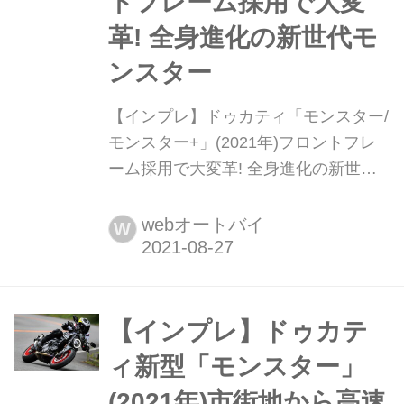
トフレーム採用で大変
革! 全身進化の新世代モ
ンスター
【インプレ】ドゥカティ「モンスター/
モンスター+」(2021年)フロントフレ
ーム採用で大変革! 全身進化の新世代
モンスター ドゥカティを代表するモデ
ルのひとつ、モンスターが大きく進化
webオートバイ
W
して新世代へと生まれ変わった。最新
技術を惜しみなく投入して生まれた新
型は、ドゥカティらしさは継承しなが
ら、驚くほどの素直さと軽快さを身に
【インプレ】ドゥカテ
着けた。文:宮崎敬一郎、オートバイ編
ィ新型「モンスター」
集部/写真:柴田直行
(2021年)市街地から高速