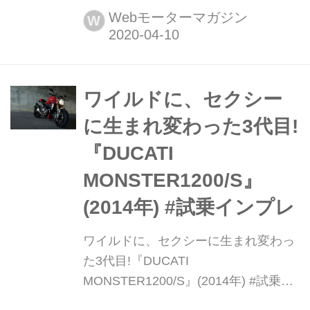
けめぐる、さまざまな乗り物のスゴい
Webモーターマガジン
W
メカニズムを紹介してきた「モンスタ
ーマシンに昂ぶる」。復刻版として再
度お届けする第3回は、モンスターエ
ンジンを搭載した日本初の「ハイウエ
ワイルドに、セクシー
イバス」を紹介する。(この記事は
に生まれ変わった3代目!
2016年11月当時の内容です)
『DUCATI
MONSTER1200/S』
(2014年) #試乗インプレ
ワイルドに、セクシーに生まれ変わっ
た3代目!『DUCATI
MONSTER1200/S』(2014年) #試乗イ
ンプレ 世界中にファンを持つ、ドゥカ