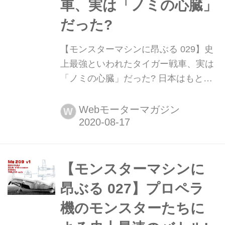
車、実は「ノミの心臓」
だった?
【モンスターマシンに昂ぶる 029】史
上最強といわれたタイガー戦車、実は
「ノミの心臓」だった? 日本はもとよ
り世界の陸・海・空を駆けめぐる、さ
まざまな乗り物のスゴいメカニズムを
Webモーターマガジン
W
紹介してきた「モンスターマシンに昂
ぶる」。復刻版の第29回は、第二次大
戦で活躍した旧ドイツ軍のタイガー戦
車のエンジンにスポットを当ててみ
【モンスターマシンに
る。(今回の記事は2016年7月当時の内
昂ぶる 027】プロペラ
容です)
機のモンスターたちに