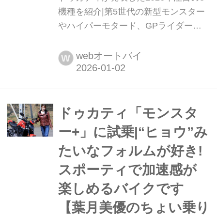
機種を紹介|第5世代の新型モンスター
やハイパーモタード、GPライダーイ
メージのパニガーレも登場
EICMA2025にて発表された最新モデル
webオートバイ
W
の数々。本記事ではその中からドゥカ
ティの注目モデルを3機種ピックアッ
プして紹介する。まとめ:オートバイ編
集部
ドゥカティ「モンスタ
ー+」に試乗|“ヒョウ”み
たいなフォルムが好き!
スポーティで加速感が
楽しめるバイクです
【葉月美優のちょい乗り