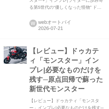
スター+」インプレ|ライダーに歩み寄
る第5世代の“優しくなった怪物” ドゥ
カティを代表する人気モデルのひとつ
がモンスター。1992年の初代が登場し
webオートバイ
W
てから5代目となる新型は、新開発の
V2ユニットとモノコックフレームを採
用。最新の電子制御を投入されつつ、
その構成はかつてないほどシンプルに
【レビュー】ドゥカテ
なった。スタイリングも、新しさの中
ィ「モンスター」イン
にどこか初代のテイストを感じさ...
プレ|必要なものだけを
残す─原点回帰で蘇った
新世代モンスター
【レビュー】ドゥカティ「モンスタ
ー」インプレ|必要なものだけを残す─