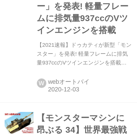
ー」を発表! 軽量フレー
ムに排気量937ccのVツ
インエンジンを搭載
【2021速報】ドゥカティが新型「モン
スター」を発表! 軽量フレームに排気
量937ccのVツインエンジンを搭載
2020年12月2日、ドゥカティが伝統の
ネイキッドスポーツ「モンスター」の
webオートバイ
W
新型車を発表した。排気量は937cc。
このセグメントでは「モンスター
821」が人気を博してきたが、完全な
ニューモデルとして「モンスター」と
【モンスターマシンに
「モンスター・プラス」が世界的に展
昂ぶる 34】世界最強戦
開される!