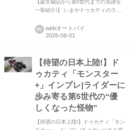
【誕生秘話から第5世代までの系譜を
一挙紹介!】 いまやドゥカティのライ
ンアップの中でも高い知名度と人気を
誇るシリーズが「モンスター」。ハイ
webオートバイ
W
パフォーマンスを構えずに楽しめるス
ポーツネイキッドというジャンルの嚆
矢となった「モンスター」シリーズは
2026年に登場した最新モデルで5代目
【待望の日本上陸!】ド
となるが、初代の誕生はなんと1993
ゥカティ「モンスター
年。既に30...
+」インプレ|ライダーに
歩み寄る第5世代の“優
しくなった怪物”
【待望の日本上陸!】ドゥカティ「モン