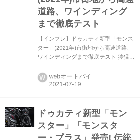
道路、ワインディング
まで徹底テスト
【インプレ】ドゥカティ新型「モンス
ター」(2021年)市街地から高速道路、
ワインディングまで徹底テスト 獰猛か
つ美しいスタイルと、ドゥカティなら
ではのメカニズムによるスポーティさ
webオートバイ
W
が融合した、新鮮なネイキッドスポー
ツとして1993年に登場したモンスタ
ー。その独特なスタイルに加えて豪快
な走りでも人気を集め続け、今やすっ
ドゥカティ新型「モン
かり定番モデルに。そんなモンスター
スター」「モンスタ
が、2021年モデルで新型にフル...
ー・プラス」発売! 伝統