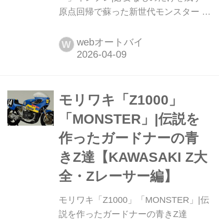
原点回帰で蘇った新世代モンスター ド
ゥカティから待望の新型モンスターが
誕生した。パニガーレV2系の最新エン
webオートバイ
W
ジンを搭載しフルチェンジで臨む2026
年モデルの走りとは。スペイン・マラ
ガで開催された国際試乗会からケニー
佐川がレポートする。文:佐川健太郎、
モリワキ「Z1000」
オートバイ編集部 写真:DUCATI▶▶▶
「MONSTER」|伝説を
写真はこちら|ドゥカテ...
作ったガードナーの青
きZ達【KAWASAKI Z大
全・Zレーサー編】
モリワキ「Z1000」「MONSTER」|伝
説を作ったガードナーの青きZ達