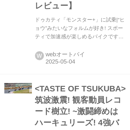
レビュー】
ドゥカティ「モンスター+」に試乗|“ヒ
ョウ”みたいなフォルムが好き! スポー
ティで加速感が楽しめるバイクです
【葉月美優のちょい乗りレビュー】 メ
ディア向けの輸入車試乗会「JAIA(ジ
webオートバイ
W
ャイア)」が2025年4月9日に、神奈川
県の大磯ロングビーチで開催されまし
た。私たちwebオートバイ編集部は葉
月美優さんをライダーに迎え、彼女が
<TASTE OF TSUKUBA>
気になっていたという計10機種を撮影
筑波激震! 観客動員レコ
&試乗! この記事では、ドゥカティ「モ
ード樹立! ~激闘締めは
ンスター+」のファー...
ハーキュリーズ! 4強バ