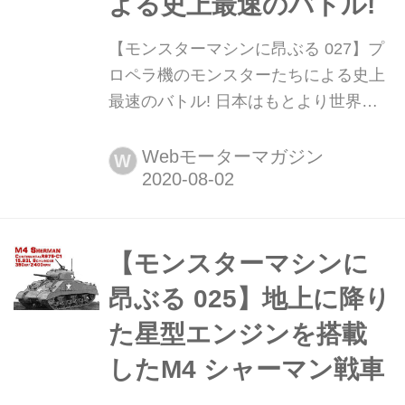
よる史上最速のバトル!
【モンスターマシンに昂ぶる 027】プ
ロペラ機のモンスターたちによる史上
最速のバトル! 日本はもとより世界の
陸・海・空を駆けめぐる、さまざまな
乗り物のスゴいメカニズムを紹介して
Webモーターマガジン
W
きた「モンスターマシンに昂ぶる」。
復刻版の第27回はプロペラエンジンで
最高速度を目指したモンスター機を紹
介しよう。(今回の記事は2017年1月当
【モンスターマシンに
時の内容です)
昂ぶる 025】地上に降り
た星型エンジンを搭載
したM4 シャーマン戦車