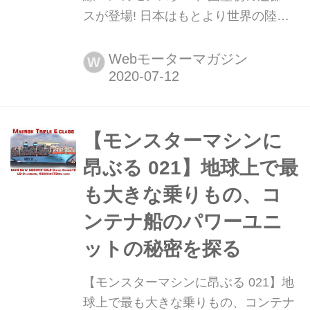
スが登場! 日本はもとより世界の陸・
海・空を駆けめぐる、さまざまな乗り
物のスゴいメカニズムを紹介してきた
Webモーターマガジン
W
「モンスターマシンに昂ぶる」。復刻
版の第24回は、長い空白期間を経て再
認識され、国産化された連節バスに迫
ろう。(今回の記事の内容は、2019年5
【モンスターマシンに
月当時のものです)
昂ぶる 021】地球上で最
も大きな乗りもの、コ
ンテナ船のパワーユニ
ットの秘密を探る
【モンスターマシンに昂ぶる 021】地
球上で最も大きな乗りもの、コンテナ