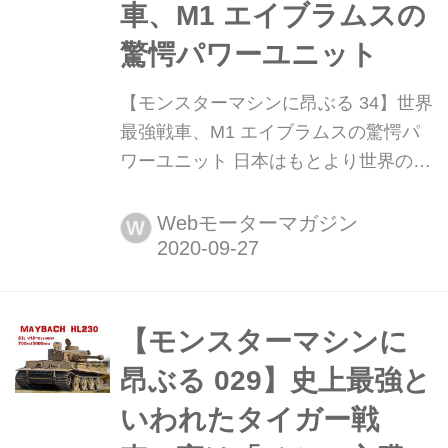
車、M1 エイブラムスの
驚愕パワーユニット
【モンスターマシンに昂ぶる 34】世界
最強戦車、M1 エイブラムスの驚愕パ
ワーユニット 日本はもとより世界の
陸・海・空を駆けめぐる、さまざまな
乗り物のスゴいメカニズムを紹介して
Webモーターマガジン
W
きた「モンスターマシンに昂ぶる」。
復刻版の第34回は、登場から40年を経
過して今なお最強の座に君臨するM1
エイブラムス戦車のパワーパックを紹
【モンスターマシンに
介しよう。(今回の記事は2018年4月当
昂ぶる 029】史上最強と
時の...
いわれたタイガー戦