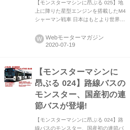
【モンスターマシンに昂ぶる 025】地
上に降りた星型エンジンを搭載したM4
シャーマン戦車 日本はもとより世界の
陸・海・空を駆けめぐる、さまざまな
乗り物のスゴいメカニズムを紹介して
Webモーターマガジン
W
きた「モンスターマシンに昂ぶる」。
復刻版の第25回は、以前にも航空機用
として紹介した星型エンジンを搭載し
た戦車を紹介しよう。(今回の記事の内
【モンスターマシンに
容は、2017年4月当時のものです)
昂ぶる 024】路線バスの
モンスター、国産初の連
節バスが登場!
【モンスターマシンに昂ぶる 024】路
線バスのモンスター、国産初の連節バ