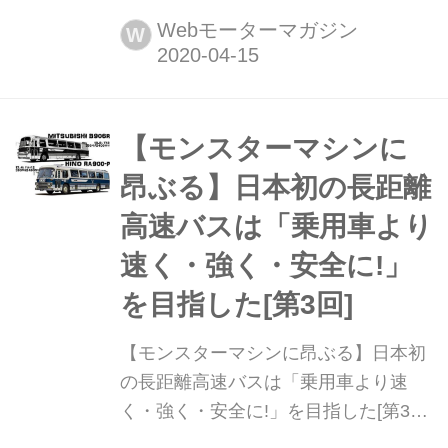
ざまな乗り物のスゴいメカニズムを紹
Webモーターマガジン
W
介してきた「モンスターマシンに昂ぶ
る」。復刻版として再度お届けする第
4回は、史上初の「戦車」を紹介しよ
う。(この記事は2018年9月当時の内容
【モンスターマシンに
です)
昂ぶる】日本初の長距離
高速バスは「乗用車より
速く・強く・安全に!」
を目指した[第3回]
【モンスターマシンに昂ぶる】日本初
の長距離高速バスは「乗用車より速
く・強く・安全に!」を目指した[第3回]
日本はもとより世界の陸・海・空を駆