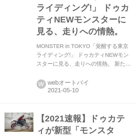
ライディング!」 ドゥカ
ティNEWモンスターに
見る、走りへの情熱。
MONSTER in TOKYO「覚醒する東京
ライディング!」 ドゥカティNEWモン
スターに見る、走りへの情熱。 新たに
生まれ変わったNEWモンスターの凄
み! 獲物を狩る瞬間の緊張感を漂わ
webオートバイ
W
せ、戦闘的で隆々とした肉付き、それ
でいてシンプル。モンスターが創造す
るライディングは、いつの時代も熱
く、そしてフレンドリーだった。 全て
【2021速報】ドゥカテ
が刷新され、想像を絶するパフォーマ
ィが新型「モンスタ
ンスを発揮するNEWモンスターが日...