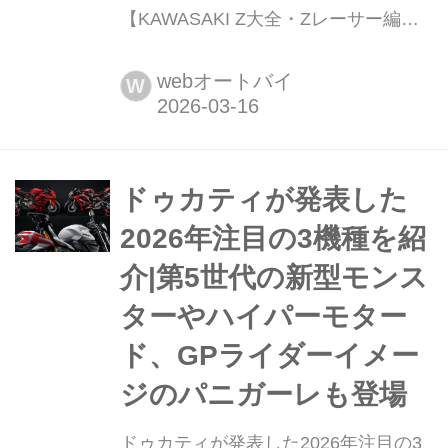
【KAWASAKI Z大全・Zレーサー編】
Z1系という“街道最強”のエンジンを武
器に、町工場がワークスに真っ向から
webオートバイ
W
ケンカを売った。それがモリワキ・モ
ンスターだ。1981年のデイトナ、そし
て鈴鹿8耐予選でワイン・ガードナー
が見せた“伝説の一周”は、数字以上
ドゥカティが発表した
に、人とマシンと作り手の情熱が生ん
2026年注目の3機種を紹
だドラマとして今も語り継がれてい...
介|第5世代の新型モンス
ターやハイパーモター
ド、GPライダーイメー
ジのパニガーレも登場
ドゥカティが発表した2026年注目の3