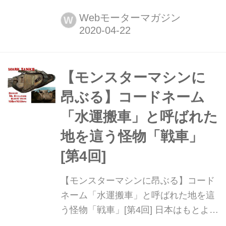
空を駆けめぐる、さまざまな乗り物の
スゴいメカニズムを紹介してきた「モ
Webモーターマガジン
W
ンスターマシンに昂ぶる」。復刻版の
第6回は、「テツ」つまり鉄道、その
中でもディーゼル機関車のパワーユニ
ットを紹介しよう。(今回の記事は
【モンスターマシンに
2016年8月当時の内容です)
昂ぶる】コードネーム
「水運搬車」と呼ばれた
地を這う怪物「戦車」
[第4回]
【モンスターマシンに昂ぶる】コード
ネーム「水運搬車」と呼ばれた地を這
う怪物「戦車」[第4回] 日本はもとより
世界の陸・海・空を駆けめぐる、さま