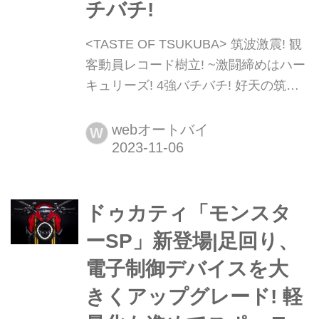
チバチ!
<TASTE OF TSUKUBA> 筑波激震! 観
客動員レコード樹立! ~激闘締めはハー
キュリーズ! 4強バチバチ! 好天の筑波
で観客動員レコード! この週末は茨城
県・筑波サーキットで「TASTE OF
webオートバイ
W
TSUKUBA KAGURADUKI STAGE」が
行なわれました。テイスト of ツクバ/
神楽月ステージですね。年に2度の
ドゥカティ「モンスタ
「絶版車まつり・秋の陣」です。 11月
4~5日は関東地方がまるまる高...
ーSP」新登場|足回り、
電子制御デバイスを大
きくアップグレード! 軽