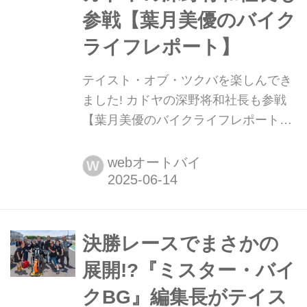
参戦【葉月美優のバイク
ライフレポート】
テイスト・オブ・ツクバを楽しんでき
ました! カドヤの深野将和社長も参戦
【葉月美優のバイクライフレポート】
葉月美優です。 前回と前々回は、テイ
ストオブツクバでの山口銀次郎選手の
webオートバイ
W
レポートをお届けしました。今回は、
ゼロ3クラスに参戦するKADOYA深野
社長のチーム員としてのお話と、レー
ス以外の見どころのお話です。 チーム
決勝レースでまさかの
名はKADOYA with TAGOS、マシンは
展開!?『ミスター・バイ
GSX-R750、...
クBG』編集長がテイス