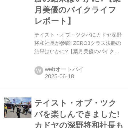
月美優のバイクライフ
レポート】
テイスト・オブ・ツクバにカドヤ深野
将和社長が参戦! ZERO3クラス決勝の
結果はいかに?【葉月美優のバイクラ
イフレポート】 葉月美優です。 テイ
スト・オブ・ツクバのレポートを3回
webオートバイ
W
続けてきました。今回は、ゼロ3クラ
スに参戦するKADOYA深野社長の決勝
レースのお話です。 カドヤ ウィズ タ
ゴスの深野選手と、RTカドヤ&ミスタ
テイスト・オブ・ツク
ー・バイクBGの山口選手は同じパド
バを楽しんできました!
ックです。2人には、それぞれのチー
カドヤの深野将和社長も
ム員がいる...