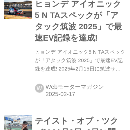
サーキットで開催される日本最高峰の
ヒョンデ アイオニック
アマチュアレース「テイスト・オブ・
5 N TAスペックが「ア
ツクバ」に、KADOYA社長の深野将和
タック筑波 2025」で最
選手と、『ミスター・バイクBG』編
集長の山口...
速EV記録を達成!
ヒョンデ アイオニック5 N TAスペック
が「アタック筑波 2025」で最速EV記
録を達成! 2025年2月15日に筑波サー
キットで開催された「シバタイヤ
presents Attack Tsukuba(アタック筑
Webモーターマガジン
W
波)2025」において、ヒョンデ アイオ
ニック5 N TAスペックが57秒446とい
うEV最速ラップタイムを記録した。
テイスト・オブ・ツク