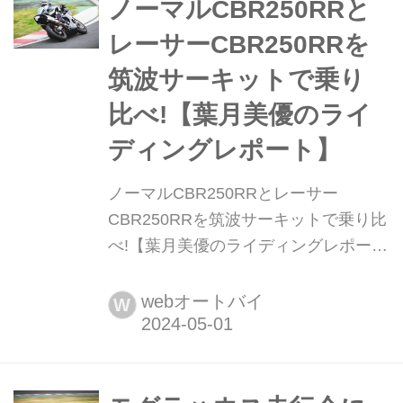
好きです。 私も......母の遺伝子を受け
ノーマルCBR250RRと
継いで料理が上手であると思いた
レーサーCBR250RRを
い......。 さて、前回お伝えしたテイス
筑波サーキットで乗り
トオブ...
比べ!【葉月美優のライ
ディングレポート】
ノーマルCBR250RRとレーサー
CBR250RRを筑波サーキットで乗り比
べ!【葉月美優のライディングレポー
ト】 葉月美優です。 先日、LobeliAメ
ンバーの1人、ゆっきーこと澤崎柚希
webオートバイ
W
ちゃんと一緒にラーメン屋さんへ行っ
てきました。星空うたちゃんは、お仕
事が忙しくて来られませんでした
(T_T) ゆっきーがアンバサダーを努め