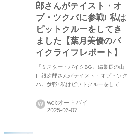
郎さんがテイスト・オ
勝レースのお話です。 山口...
ブ・ツクバに参戦! 私は
ピットクルーをしてき
ました【葉月美優のバ
イクライフレポート】
『ミスター・バイクBG』編集長の山
口銀次郎さんがテイスト・オブ・ツク
バに参戦! 私はピットクルーをしてき
ました【葉月美優のバイクライフレポ
ート】 葉月美優です。 夜のお散歩も
webオートバイ
W
気持ちよくなってきましたね。最近
は、夜のテラス席でご飯を食べたい
な〜なんて思っています。 さて、筑波