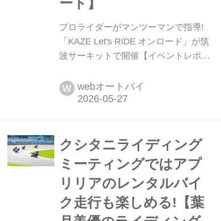
ート】
プロライダーがマンツーマンで指導!
「KAZE Let's RIDE オンロード」が筑
波サーキットで開催【イベントレポー
ト】 モーターサイクルを楽しむうえ
で、「一度はサーキットを走ってみた
webオートバイ
W
い」と考える方は多いのではないでし
ょうか。しかし、いきなりフリー走行
枠を走るのはハードルが高いもの。そ
んなサーキット走行未経験者や、より
クシタニライディング
安全にスポーツライディングを楽しみ
ミーティングではアプ
たいライダーに向けたイベント
リリアのレンタルバイ
「KAZE Let...
ク走行も楽しめる!【葉