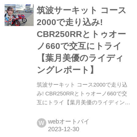
動では、澤崎柚希ちゃんと星空うたち
筑波サーキット コース
ゃんの2人と一緒じゃないと絶対にで
2000で走り込み!
きないので、出会えてよかったと思う
CBR250RRとトゥオー
ばかりです。 そんな歌...
ノ660で交互にトライ
【葉月美優のライディ
ングレポート】
筑波サーキット コース2000で走り込
み! CBR250RRとトゥオーノ660で交
互にトライ【葉月美優のライディング
レポート】 葉月美優です。せっかくタ
イヤウォーマーを手に入れたのに、も
webオートバイ
W
う寒くてサーキット走る気になれない