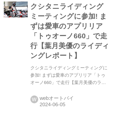
でまたZeppに立てるように頑張りたい
クシタニライディング
です! ツーリング記事を挟んで前...
ミーティングに参加! ま
ずは愛車のアプリリア
「トゥオーノ660」で走
行【葉月美優のライディ
ングレポート】
クシタニライディングミーティングに
参加! まずは愛車のアプリリア「トゥ
オーノ660」で走行【葉月美優のライ
ディングレポート】 葉月美優です。
餃子も大好物の1つなのですが、私は
webオートバイ
W
あまりニンニクが好きではありませ
ん。なので、餃子の王将のにんにく無