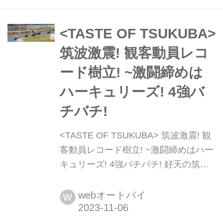
です......。でも恋しすぎます! なので今
日はサーキットの思い出を振り返っ
て、筑波サーキットコース2000の走り
<TASTE OF TSUKUBA>
納めのレポートをしたいと思います。
筑波激震! 観客動員レコ
ード樹立! ~激闘締めは
ハーキュリーズ! 4強バ
チバチ!
<TASTE OF TSUKUBA> 筑波激震! 観
客動員レコード樹立! ~激闘締めはハー
キュリーズ! 4強バチバチ! 好天の筑波
で観客動員レコード! この週末は茨城
県・筑波サーキットで「TASTE OF
webオートバイ
W
TSUKUBA KAGURADUKI STAGE」が
行なわれました。テイスト of ツクバ/