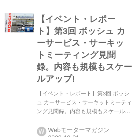
神楽月ステージですね。年に2度の
「絶版車まつり・秋の陣」です。 11月
【イベント・レポー
4~5日は関東地方がまるまる高...
ト】第3回 ボッシュ カ
ーサービス・サーキッ
トミーティング見聞
録。内容も規模もスケー
ルアップ!
【イベント・レポート】第3回 ボッシ
ュ カーサービス・サーキットミーティ
ング見聞録。内容も規模もスケールア
ップ! 2022年10月25日(火)、筑波サー
キット(茨城県下妻市)で第3回ボッシュ
Webモーターマガジン
W