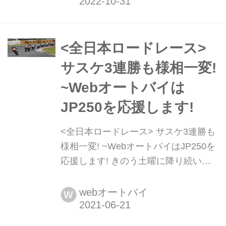
カー・サー・サーキットミーティング
が開催された。このカスタマーイベン
トは「BCSを身近な整備工場として認
知してもらいたい」という関東地区の
<全日本ロードレース>
BSC各店の思いから始まったもの。新
サスケ3連勝も様相一変!
たにボッシュ(株)が主催す...
~Webオートバイは
JP250を応援します!
<全日本ロードレース> サスケ3連勝も
様相一変! ~WebオートバイはJP250を
応援します! きのう土曜に降り続いた
雨も朝のうちに止み、開催全レースと
もドライコンディションで行なわれた
webオートバイ
W
全日本ロードレース筑波大会・Day2。
昨日の雨で濡れた路面も徐々に乾くど