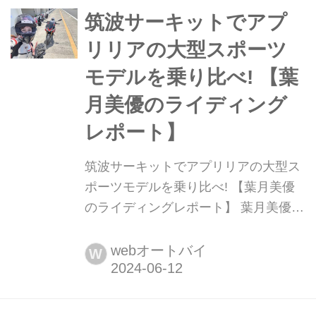
本誌イチオシのJP250と、メインイベ
筑波サーキットでアプ
ントはJ-G...
リリアの大型スポーツ
モデルを乗り比べ! 【葉
月美優のライディング
レポート】
筑波サーキットでアプリリアの大型ス
ポーツモデルを乗り比べ! 【葉月美優
のライディングレポート】 葉月美優で
す。 私の所属するLobeliAは先日、
@JAM2024〜〜のウェルカムアクトと
webオートバイ
W
してZepp Diver Cityでパフォーマンス
をさせていただきまた。楽しかったで
すが、思い残すことの方が多かったの