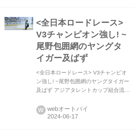
リングの動画が、YouTube"葉月美優の
バイク日記"にアップされているので、
ぜひご覧ください! 【ツーリングコー
<全日本ロードレース>
デ紹介】日光街道並木ツーリングをし
V3チャンピオン強し! ~
たら春を満喫できました...
尾野包囲網のヤングタ
イガー及ばず
<全日本ロードレース> V3チャンピオ
ン強し! ~尾野包囲網のヤングタイガー
及ばず アジアタレントカップ組合流で
難敵出現 1Dayで行なわれた筑波大会
を、終わってみればポールtoウィンを
webオートバイ
W
飾った尾野弘樹 酷暑寸前の筑波大会で
開催されたのは、先にレポート
<www.autoby.jp/_ct/17705630>した、