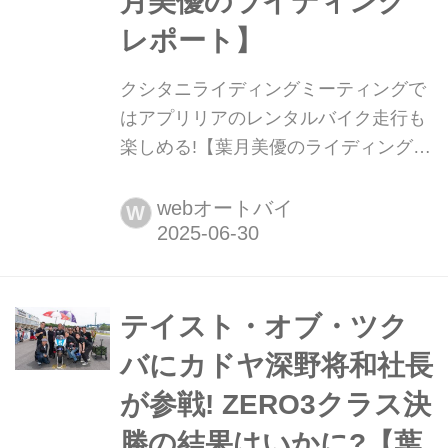
月美優のライディング
レポート】
クシタニライディングミーティングで
はアプリリアのレンタルバイク走行も
楽しめる!【葉月美優のライディングレ
ポート】 葉月美優です。 一昨年、初
めて走った筑波サーキット。2年間で
webオートバイ
W
けっこうな回数を走っている気がしま
す。そろそろタイムを気にしていきた
いです。 前々回から、今年初のクシタ
ニライディングミーティングのレポー
テイスト・オブ・ツク
トをしています。前回は、ハードなブ
バにカドヤ深野将和社長
レーキングの時に振動が出るのでその
が参戦! ZERO3クラス決
原因を探りな...
勝の結果はいかに?【葉