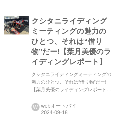
ど、好きなライダーが走っているのを
見るのも楽しいですよね! 今回は、み
んな大好きテイスト・オブ・ツクバ開
クシタニライディング
幕直前! ということで私が昨年から走
ミーティングの魅力の
り始めた筑波サーキット・コース2000
ひとつ、それは“借り
の超王道観戦エリアを紹介します。 ※
広角の写真は、遠く...
物”だー!【葉月美優のラ
イディングレポート】
クシタニライディングミーティングの
魅力のひとつ、それは“借り物”だー!
【葉月美優のライディングレポート】
葉月美優です。 サーキットばかり走っ
ていると、ツーリングにも行きたくな
webオートバイ
W
るし、その逆もありますね。 日光ツー