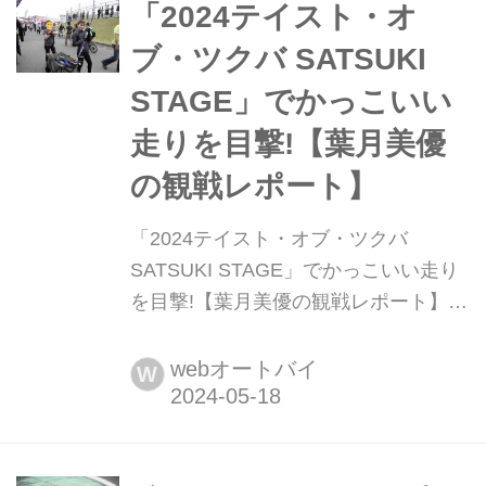
イクウエアメーカー"KADOYA"の深野
「2024テイスト・オ
社長が今回もテイストオブツク...
ブ・ツクバ SATSUKI
STAGE」でかっこいい
走りを目撃!【葉月美優
の観戦レポート】
「2024テイスト・オブ・ツクバ
SATSUKI STAGE」でかっこいい走り
を目撃!【葉月美優の観戦レポート】
葉月美優です。 私の母は料理が上手
で、何を作っても美味しいのですが、
webオートバイ
W
中でも春巻きは格別でそれ以上の春巻
きを食べたことがありません。また、
ハンバーグやオムライスも煮物系も大