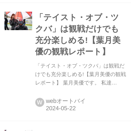
し生姜餃子が好きです! でも、少し前
までどこの店舗も品切れだったので、
「テイスト・オブ・ツ
もうしばらく行っていないです......。
クバ」は観戦だけでも
ニンニクなし餃子、人気なのですか
充分楽しめる!【葉月美
ね? 最近、サーキットばか...
優の観戦レポート】
「テイスト・オブ・ツクバ」は観戦だ
けでも充分楽しめる!【葉月美優の観戦
レポート】 葉月美優です。 私達
LobeliAは、@JAM2024〜SUPER
LIVE〜のウェルカムアクトの出演が決
webオートバイ
W
定しました。とても楽しみです♡ さ
て、前回までのテイクオブツクバのレ
ポートは読んでくださりましたか? バ