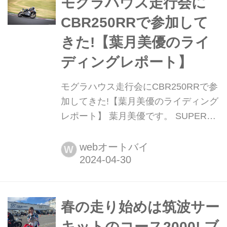
モグラハウス走行会に
ている「百年本舗 秋葉原総本店」で
CBR250RRで参加して
す。ニラたっぷりのラーメンを食べ
きた!【葉月美優のライ
た...
ディングレポート】
モグラハウス走行会にCBR250RRで参
加してきた!【葉月美優のライディング
レポート】 葉月美優です。 SUPER
GT 2024、NGK SPARK PLUGS
Ambassadorの今年のコスチューム
webオートバイ
W
は、このようなロングパンツスタイル
でした。みんなから「そのままバイク
で帰りそうだね」と言われます(笑)。
初めてのロングパンツスタイルも、お
春の走り始めは筑波サー
気に入りです! SUPE...
キットのコース2000! ブ