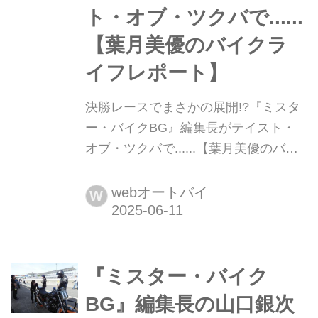
ト・オブ・ツクバで......
【葉月美優のバイクラ
イフレポート】
決勝レースでまさかの展開!?『ミスタ
ー・バイクBG』編集長がテイスト・
オブ・ツクバで......【葉月美優のバイ
クライフレポート】 葉月美優です。
前回は、テイストオブツクバに参戦す
webオートバイ
W
る『ミスター・バイクBG』の編集
長、山口銀次郎選手の予選のレポート
をしました。全日本ロードレース選手
権のタタラレーシングでメカニックを
『ミスター・バイク
している岩野さんからのアドバイスで
BG』編集長の山口銀次
5番手チェッカーでしたね。今回は決