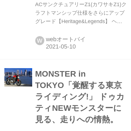
ACサンクチュアリーZ1(カワサキZ1)ク
ラフトマンシップ仕様をさらにアップ
グレード【Heritage&Legends】 ヘリ
テイジ&レジェンズ|Heritage &
Legends 愛車とのバイクライフを、よ
webオートバイ
W
り豊かに楽しむためのアイデアを提供
する新雑誌。インターネットのみでは
決して探しきれない、全国の腕利きシ
ョップや最新パーツ&アパレルの深堀
MONSTER in
り情報も満載! handl-mag.com コンプ
TOKYO「覚醒する東京
リー...
ライディング!」 ドゥカ
ティNEWモンスターに
見る、走りへの情熱。