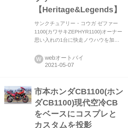
【Heritage&Legends】
サンクチュアリー・コウガ ゼファー
1100(カワサキZEPHYR1100)オーナー
思い入れの1台に快走ノウハウを加え
たゼファー【Heritage&Legends】 ヘ
リテイジ&レジェンズ|Heritage &
webオートバイ
W
Legends 愛車とのバイクライフを、よ
り豊かに楽しむためのアイデアを提供
する新雑誌。インターネットのみでは
決して探しきれない、全国の腕利きシ
市本ホンダCB1100(ホン
ョップや最新パーツ&アパレルの深堀
ダCB1100)現代空冷CB
り情報も満載! handl-mag.com ずっと
をベースにコスプレと
大事...
カスタムを投影