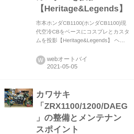
【Heritage&Legends】
市本ホンダCB1100(ホンダCB1100)現
代空冷CBをベースにコスプレとカスタ
ムを投影【Heritage&Legends】 ヘリ
テイジ&レジェンズ|Heritage &
Legends 愛車とのバイクライフを、よ
webオートバイ
W
り豊かに楽しむためのアイデアを提供
する新雑誌。インターネットのみでは
決して探しきれない、全国の腕利きシ
ョップや最新パーツ&アパレルの深堀
カワサキ
り情報も満載! handl-mag.com 眼前に
「ZRX1100/1200/DAEG
今再...
」の整備とメンテナン
スポイント