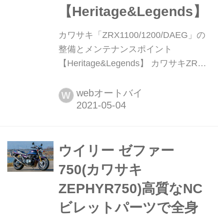
【Heritage&Legends】
カワサキ「ZRX1100/1200/DAEG」の
整備とメンテナンスポイント
【Heritage&Legends】 カワサキZRX
のオーソドックスなネイキッドスタイ
ルに長年使われてきた左サイドカムチ
webオートバイ
W
ェーンエンジン。車歴も長いものが多
くなったZRXシリーズだが、代わるも
のがない、気に入っているなら乗り続
けたい。ならばどうしたらいいか?
ウイリー ゼファー
ZRX1100/1200/DAEGのパーツ&カス
750(カワサキ
タム車製作...
ZEPHYR750)高質なNC
ビレットパーツで全身