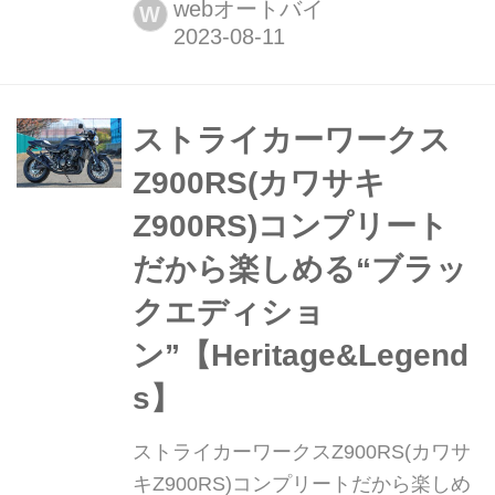
Resortエコーバレーのファースト試走
webオートバイ
W
ムービーです。動画はまだコース開拓
中とのことですが雰囲気だけでもつか
めるのでは。「真夏の別天地」と題さ
れるほど涼しげなエリアでレース開催
ストライカーワークス
にはも...
Z900RS(カワサキ
Z900RS)コンプリート
だから楽しめる“ブラッ
クエディショ
ン”【Heritage&Legend
s】
ストライカーワークスZ900RS(カワサ
キZ900RS)コンプリートだから楽しめ