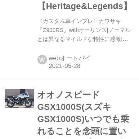
【Heritage&Legends】
〈カスタム車インプレ〉カワサキ
「Z900RS」withオーリンズ|ノーマル
とは異なるマイルドな特性に感激!
【Heritage&Legends】 オーリンズの
フロントフォーク用カートリッジキッ
webオートバイ
W
ト&リヤショックを装着したカワサキ
のZ900RSに試乗したので、インプレ
ッションをお届けする。この車両は誤
解を恐れずに言うなら、ノーマルより
オオノスピード
ノーマルらしいかも? 誰もが気軽にス
GSX1000S(スズキ
ポーツラインディングとロングツーリ
GSX1000S)いつでも乗
ングが楽しめる、フレン...
れることを念頭に置い