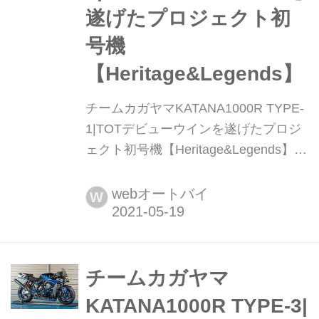
遂げたプロジェクト初
号機
【Heritage&Legends】
チームカガヤマKATANA1000R TYPE-
1|TOTデビューウインを遂げたプロジ
ェクト初号機【Heritage&Legends】
ヘリテイジ&レジェンズ|Heritage &
Legends 愛車とのバイクライフを、よ
webオートバイ
W
り豊かに楽しむためのアイデアを提供
する新雑誌。インターネットのみでは
決して探しきれない、全国の腕利きシ
ョップや最新パーツ&アパレルの深堀
チームカガヤマ
り情報も満載! handl-mag.com カタナ
KATANA1000R TYPE-3|
への...