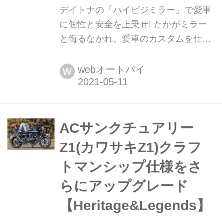
デイトナの「ハイビジミラー」で愛車
に個性と安全を上乗せ! たかがミラー
と侮るなかれ。愛車のカスタムを仕上
げる上で、そのチョイスは外観を大き
く左右する。また、その一方でミラー
webオートバイ
W
には保安基準もあるほど、後方視認性
=安全性確保も問われるパーツでもあ
る。双方を上手にバランスしてみせ
る、デイトナの新「ハイビジミラー」
ACサンクチュアリー
はカスタムフリークなら注目した...
Z1(カワサキZ1)クラフ
トマンシップ仕様をさ
らにアップグレード
【Heritage&Legends】