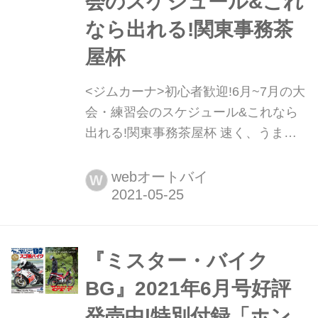
会のスケジュール&これ
なら出れる!関東事務茶
屋杯
<ジムカーナ>初心者歓迎!6月~7月の大
会・練習会のスケジュール&これなら
出れる!関東事務茶屋杯 速く、うまく
なりたい!ライダーの原初的欲求を満た
すジムカーナ 関東事務茶屋杯は、現在
webオートバイ
W
関東で行われている 競技団体
『JAGE』の認定ジムカーナ大会にこ
れから出ようと思っているライダー
や、 とりあえずジムカーナ競技の雰囲
『ミスター・バイク
気を知りたいライダーに向け、 「最も
BG』2021年6月号好評
出場し易く、最も親しみ易い...
発売中|特別付録「ホン