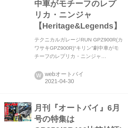
中車がモチーフのレプ
リカ・ニンジャ
【Heritage&Legends】
テクニカルガレージRUN GPZ900R(カ
ワサキGPZ900R)“キリン”劇中車がモ
チーフのレプリカ・ニンジャ
【Heritage&Legends】 ヘリテイジ&レ
ジェンズ|Heritage & Legends 愛車との
webオートバイ
W
バイクライフを、より豊かに楽しむた
めのアイデアを提供する新雑誌。イン
ターネットのみでは決して探しきれな
い、全国の腕利きショップや最新パー
月刊『オートバイ』6月
ツ&アパレルの深堀り情報も満載!
号の特集は
handl-mag.com しっかり作...