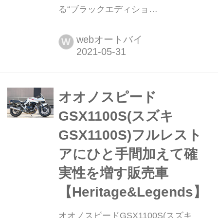
る“ブラックエディショ
ン”【Heritage&Legends】 ヘリテイジ
&レジェンズ|Heritage & Legends 愛車
webオートバイ
W
とのバイクライフを、より豊かに楽し
むためのアイデアを提供する新雑誌。
インターネットのみでは決して探しき
れない、全国の腕利きショップや最新
オオノスピード
パーツ&アパレルの深堀り情報も満載!
GSX1100S(スズキ
handl-mag.com パーツ間で...
GSX1100S)フルレスト
アにひと手間加えて確
実性を増す販売車
【Heritage&Legends】
オオノスピードGSX1100S(スズキ