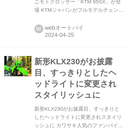
ニモトクロッサー「KTM 65SX」が登
場 KTMジャパンがフルモデルチェンジ
されたミニモトクロッサー
MY2024「KTM 65 SX」を2024年5月
webオートバイ
W
に発売すると発表しました。 新開発の
スチールフレームに、軽量なポリアミ
ド・グラスファイバーで強化された2
ピースサブフレームを組み合わせた軽
新形KLX230がお披露
量なシャシー。また、成長するジュ...
目、すっきりとしたヘ
ッドライトに変更され
スタイリッシュに
新形KLX230がお披露目、すっきりと
したヘッドライトに変更されスタイリ
ッシュに カワサキ人気のファンバイク