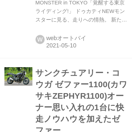
MONSTER in TOKYO「覚醒する東京
ライディング!」 ドゥカティNEWモン
スターに見る、走りへの情熱。 新たに
生まれ変わったNEWモンスターの凄
み! 獲物を狩る瞬間の緊張感を漂わ
webオートバイ
W
せ、戦闘的で隆々とした肉付き、それ
でいてシンプル。モンスターが創造す
るライディングは、いつの時代も熱
く、そしてフレンドリーだった。 全て
サンクチュアリー・コ
が刷新され、想像を絶するパフォーマ
ウガ ゼファー1100(カワ
ンスを発揮するNEWモンスターが日...
サキZEPHYR1100)オー
ナー思い入れの1台に快
走ノウハウを加えたゼ
ファー