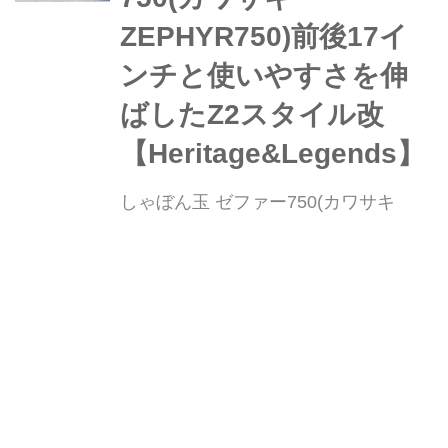
通らず直接ケース...
ZEPHYR750)前後17イ
ンチと使いやすさを伸
ばしたZ2スタイル改
【Heritage&Legends】
しゃぼん玉 ゼファー750(カワサキ
ZEPHYR750)前後17インチと使いやす
さを伸ばしたZ2スタイル改
【Heritage&Legends】 ヘリテイジ&レ
ジェンズ|Heritage & Legends 愛車との
webオートバイ
W
バイクライフを、より豊かに楽しむた
めのアイデアを提供する新雑誌。イン
ターネットのみでは決して探しきれな
い、全国の腕利きショップや最新パー
エントリーで全員に背