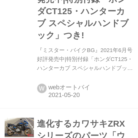
ダCT125・ハンターカ
ブ スペシャルハンドブ
ック」つき!
『ミスター・バイクBG』2021年6月号
好評発売中|特別付録「ホンダCT125・
ハンターカブ スペシャルハンドブッ
ク」つき! 価格:650円(税込、送料無料)
(2021/5/20時点) 【特集】スゴ腕バイク
webオートバイ
W
バイクで「スポーツする」ことはとて
も楽しいもの。さらに、個性がいっそ
う際立つモデルであるほど、車体が
「こうやって操れ」と訴えかけ「手中
進化するカワサキZRX
にしてみせるぞ」という気にさせま
シリーズのパーツ「ウ