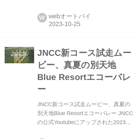
KLX230の最新モデルが
JapanMobilityShow(旧東京モーターシ
webオートバイ
W
ョー)でお披露目されました。ヘッドラ
イトが小さくなるなど、ガラッと変わ
った外装は今までよりもスポーティー
に。手元のボタンでABSを解除できる
JNCC新コース試走ムー
ようになったことでオフロードをよ
ビー、真夏の別天地
り...
Blue Resortエコーバレ
ー
JNCC新コース試走ムービー、真夏の
別天地Blue Resortエコーバレー JNCC
の公式Youtubeにアップされた2023
JNCC第7戦の舞台、長野市にあるBlue