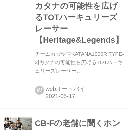
カタナの可能性を広げ
るTOTハーキュリーズ
レーサー
【Heritage&Legends】
チームカガヤマKATANA1000R TYPE-
3|カタナの可能性を広げるTOTハーキ
ュリーズレーサー
【Heritage&Legends】 ヘリテイジ&レ
ジェンズ|Heritage & Legends 愛車との
webオートバイ
W
バイクライフを、より豊かに楽しむた
めのアイデアを提供する新雑誌。イン
ターネットのみでは決して探しきれな
い、全国の腕利きショップや最新パー
CB-Fの老舗に聞くホン
ツ&アパレルの深堀り情報も満載!