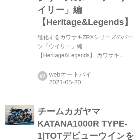
す。 一言で表すなら“尖っ...
イリー」編
【Heritage&Legends】
進化するカワサキZRXシリーズのパー
ツ「ウイリー」編
【Heritage&Legends】 カワサキ
ZRX1100/1200/DAEGをいじる上で知
っておきたいパーツや作業がある。こ
webオートバイ
W
こではウイリーの進化し続けるカスタ
ム手法やパーツを改めて紹介してい
く。
チームカガヤマ
KATANA1000R TYPE-
1|TOTデビューウインを