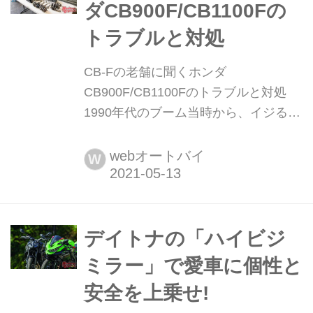
ダCB900F/CB1100Fの
handl-mag.com TOTスピ...
トラブルと対処
CB-Fの老舗に聞くホンダ
CB900F/CB1100Fのトラブルと対処
1990年代のブーム当時から、イジるの
はホンダひと筋。特にホンダCB-Fシリ
ーズには様々なカスタム手法を提案し
webオートバイ
W
続けてきた、チームCB’sこと市本ホン
ダモータースの市本正治代表。最近で
は当時、自身が作ったカスタムのオー
バーホールや修理も多く舞い込むとい
デイトナの「ハイビジ
う。作業の一端にトラブルの傾...
ミラー」で愛車に個性と
安全を上乗せ!