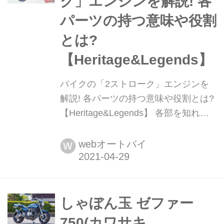
ク」エンジンを解説! 各
パーツの持つ意味や役割
とは?
【Heritage&Legends】
バイクの「2ストローク」エンジンを
解説! 各パーツの持つ意味や役割とは?
【Heritage&Legends】 各部を知れ
ば、それぞれのパーツの持つ意味や役
割も理解できる。使用した画像はヤマ
webオートバイ
W
ハの水冷ピストンリードバルブ単気筒
エンジン(DT200R/37F)の透視図だ。ク
ランクケースリードバルブはこの図で
ピストンの穴(吸気窓)を通ってクラン
しゃぼん玉 ゼファー
クケースに入っていく混合気がそこを
750(カワサキ