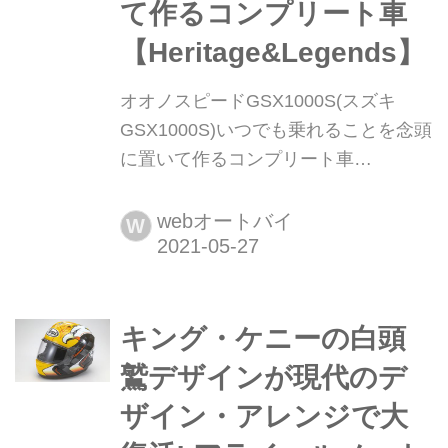
て作るコンプリート車
【Heritage&Legends】
オオノスピードGSX1000S(スズキ
GSX1000S)いつでも乗れることを念頭
に置いて作るコンプリート車
【Heritage&Legends】 ヘリテイジ&レ
ジェンズ|Heritage & Legends 愛車との
webオートバイ
W
バイクライフを、より豊かに楽しむた
めのアイデアを提供する新雑誌。イン
ターネットのみでは決して探しきれな
キング・ケニーの白頭
い、全国の腕利きショップや最新パー
ツ&アパレルの深堀り情報も満載!
鷲デザインが現代のデ
handl-mag.com 必要な部分...
ザイン・アレンジで大