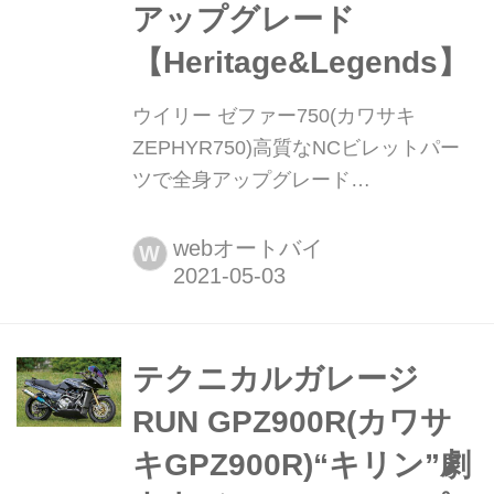
アップグレード
【Heritage&Legends】
ウイリー ゼファー750(カワサキ
ZEPHYR750)高質なNCビレットパー
ツで全身アップグレード
【Heritage&Legends】 ヘリテイジ&レ
ジェンズ|Heritage & Legends 愛車との
webオートバイ
W
バイクライフを、より豊かに楽しむた
めのアイデアを提供する新雑誌。イン
ターネットのみでは決して探しきれな
い、全国の腕利きショップや最新パー
テクニカルガレージ
ツ&アパレルの深堀り情報も満載!
RUN GPZ900R(カワサ
handl-mag.com 需要を掘り...
キGPZ900R)“キリン”劇