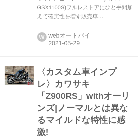
GSX1100S)フルレストアにひと手間加
えて確実性を増す販売車
【Heritage&Legends】 ヘリテイジ&レ
ジェンズ|Heritage & Legends 愛車との
webオートバイ
W
バイクライフを、より豊かに楽しむた
めのアイデアを提供する新雑誌。イン
ターネットのみでは決して探しきれな
い、全国の腕利きショップや最新パー
〈カスタム車インプ
ツ&アパレルの深堀り情報も満載!
レ〉カワサキ
handl-mag.com 好コンディ...
「Z900RS」withオーリ
ンズ|ノーマルとは異な
るマイルドな特性に感
激!