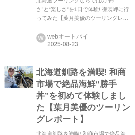
北海道ツーリングならではの“怖
さ”と“楽しさ”を1日で体験! 襟裳岬に行
ってみた【葉月美優のツーリングレポ
ート】 葉月美優です。ただいま発売中
の『ミスター・バイクBG』9月号に
webオートバイ
W
て、Z650LTDでの北海道ツーリングの
レポートが掲載されています。webオ
ートバイでは、番外編をお届けしてい
きます。今回は第4弾です!▶▶▶2025
北海道釧路を満喫! 和商
年夏・北海道ツーリングレポートその
市場で絶品海鮮“勝手
1 苫小牧・中標津編▶▶▶202...
丼”を初めて体験しまし
た【葉月美優のツーリン
グレポート】
北海道釧路を満喫! 和商市場で絶品海