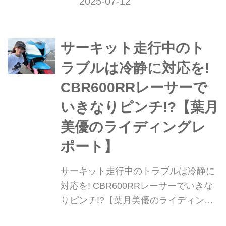
とで、私が所属しているアイドルグル
ープ、ロベリアでバーベキューオフ会
を開催しました。とても暑かったです
が、ファンの皆さんと一緒にご飯を食
サーキット走行中のト
べたり、お話したりしてとても楽しか
ラブルは冷静に対応を!
ったです。私は、バーベキューや焼肉
CBR600RRレーサーで
では焼く係もできますよ!! 完全に夏が
来る前...
いきなりピンチ!?【葉月
美優のライディングレ
ポート】
サーキット走行中のトラブルは冷静に
対応を! CBR600RRレーサーでいきな
りピンチ!?【葉月美優のライディング
レポート】 葉月美優です。 もう完全