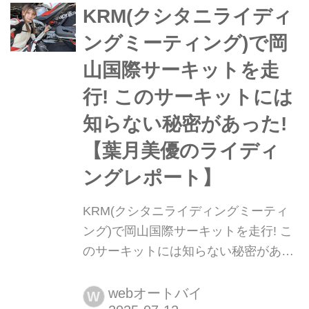
が設けられています。もちろん、強制
KRM(クシタニライディ
ではなく自由参加ですし、他のクラス
ングミーティング)で岡
の講座に参加することも可能です。私
山国際サーキットを走
は、他の...
行! このサーキットには
知らない秘密があった!
【葉月美優のライディ
ングレポート】
KRM(クシタニライディングミーティ
ング)で岡山国際サーキットを走行! こ
のサーキットには知らない秘密があっ
た!【葉月美優のライディングレポー
ト】 葉月美優です。 もう夏というこ
webオートバイ
W