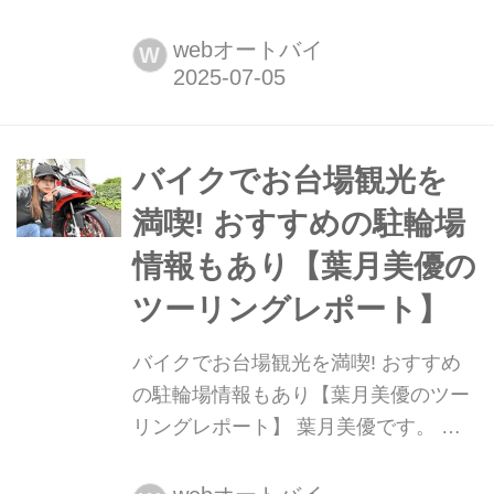
葉月美優です。 先月、スーパーGTが
マレーシアのセパンサーキットで開催
webオートバイ
W
されたので、私もNGK SPARK
PLUGS アンバサダーとして行ってき
ました。初めての海外は、セパンサー
キット! トラックウォークや、サーキ
バイクでお台場観光を
ットサファリを体験しましたが、ヤシ
満喫! おすすめの駐輪場
の木がたくさん生えていて、走っ...
情報もあり【葉月美優の
ツーリングレポート】
バイクでお台場観光を満喫! おすすめ
の駐輪場情報もあり【葉月美優のツー
リングレポート】 葉月美優です。 私
が所属しているアイドルグループ、
LobeliA(ロベリア)のCDアルバムが販