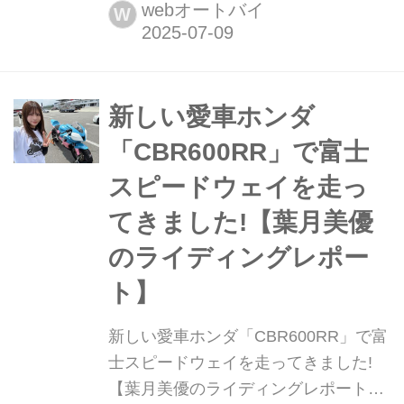
に夏ですね。暑いけど、夏の深い緑の
webオートバイ
W
景色と夜の雰囲気は大好きです。 前回
は、初めてのCBR600RRレーサーで走
行でした。今回はその続きです。 それ
では、2本目。やっぱり、30分枠が2本
新しい愛車ホンダ
あるのは余裕があっていいです。ウォ
「CBR600RR」で富士
ーマーでタイヤも温めて準備万端で、
スピードウェイを走っ
1...
てきました!【葉月美優
のライディングレポー
ト】
新しい愛車ホンダ「CBR600RR」で富
士スピードウェイを走ってきました!
【葉月美優のライディングレポート】