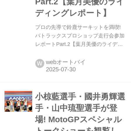
Part.2【葉月美優のライ
ディングレポート】
プロの先導で鈴鹿サーキットを満喫!
バトラックスプロショップ走行会参加
レポートPart.2【葉月美優のライディ
ングレポート】 葉月美優です。 先
日、ミスター・バイクBGの取材で北
webオートバイ
W
海道を走ったのですが、ものすごく素
敵なところだったのでwebオートバイ
でも今度レポートしたいと思います。
お昼は気になっていたカフェに突撃!
小椋藍選手・國井勇輝選
前々回のバトラックス鈴鹿サーキット
手・山中琉聖選手が登
走行会の続きです。 お昼ご飯は、パド
場! MotoGPスペシャル
ックとグランド...
トークショーを観覧し