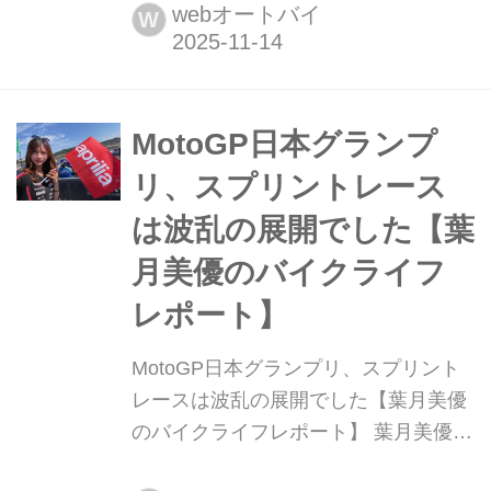
2025。各社が発表した主要な新型車の
webオートバイ
W
速報は、すでにwebオートバイに掲載
しています。この記事では、華やかな
会場の雰囲気もあわせて楽しんでいた
だくため現地取材班が撮影し...
MotoGP日本グランプ
リ、スプリントレース
は波乱の展開でした【葉
月美優のバイクライフ
レポート】
MotoGP日本グランプリ、スプリント
レースは波乱の展開でした【葉月美優
のバイクライフレポート】 葉月美優で
す。2025年9月26日〜28日に行われ