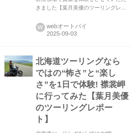
きました【葉月美優のツーリングレポ
ート】 葉月美優です。『ミスター・バ
イクBG』2025年9月号にも掲載された
webオートバイ
W
北海道ツーリングの模様をレポートを
してきましたが、webオートバイ版は
とうとう今回で最後です。『ミスタ
ー・バイクBG』にはwebオートバイに
北海道ツーリングなら
載っていないお話や写真もあるので、
ではの“怖さ”と“楽し
雑誌の方もぜひチェックしてください
さ”を1日で体験! 襟裳岬
ね!
に行ってみた【葉月美優
のツーリングレポー
ト】