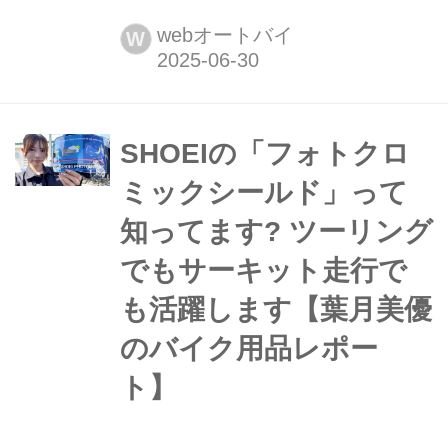
ポート】 葉月美優です。 一昨年、初
めて走った筑波サーキット。2年間で
webオートバイ
W
けっこうな回数を走っている気がしま
す。そろそろタイムを気にしていきた
いです。 前々回から、今年初のクシタ
ニライディングミーティングのレポー
SHOEIの「フォトクロ
トをしています。前回は、ハードなブ
ミックシールド」って
レーキングの時に振動が出るのでその
知ってます? ツーリング
原因を探りな...
でもサーキット走行で
も活躍します【葉月美優
のバイク用品レポー
ト】
SHOEIの「フォトクロミックシール