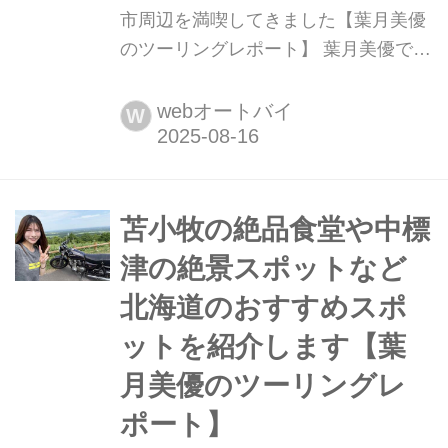
市周辺を満喫してきました【葉月美優
のツーリングレポート】 葉月美優で
す。 ただいま発売中の、『ミスター・
バイクBG』2025年9月号に掲載されて
webオートバイ
W
る北海道ツーリングの番外編をレポー
トしています。前回のレポートを見て
いない方は、ぜひ過去の記事からご覧
ください。 どこの田舎道も同じです
苫小牧の絶品食堂や中標
が、お手洗いやガソリンスタンドが少
津の絶景スポットなど
ない印象でした。特に、...
北海道のおすすめスポ
ットを紹介します【葉
月美優のツーリングレ
ポート】