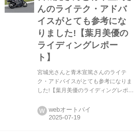
ました。国によってバイクも全然違う
んのライテク・アドバ
のは面白いですね。 先日、ずっとずっ
イスがとても参考にな
と楽しみにして...
りました!【葉月美優の
ライディングレポー
ト】
宮城光さんと青木宣篤さんのライテ
ク・アドバイスがとても参考になりま
した!【葉月美優のライディングレポー
ト】 葉月美優です。 前回は、バトラ
ックスプロショップ走行会の前半をレ
webオートバイ
W
ポートしました。今回は、その続きを
お届けします! バトラックスプロショ
ップ走行会では、各クラス向けに講座