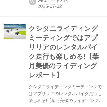
webオートバイ
W
売開始されました。ぜひ、聴いていた
だけると嬉しいです。 今回も、5月の
お話。クシタニライディングミーティ
ング岡山開催に向けて、港区にあるピ
クシタニライディング
アッジオグループジャパンの本社にト
ミーティングではアプ
ゥオーノ66...
リリアのレンタルバイ
ク走行も楽しめる!【葉
月美優のライディング
レポート】
クシタニライディングミーティングで
はアプリリアのレンタルバイク走行も
楽しめる!【葉月美優のライディングレ