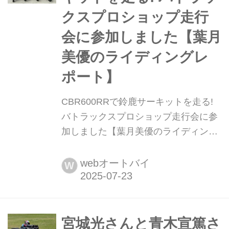
た。すると、30分以上前から会場は1
クスプロショップ走行
階から3階ま...
会に参加しました【葉月
美優のライディングレ
ポート】
CBR600RRで鈴鹿サーキットを走る!
バトラックスプロショップ走行会に参
加しました【葉月美優のライディング
レポート】 葉月美優です。 マレーシ
アでは、スクーターや小型バイクがた
webオートバイ
W
くさん走っていましたが、どれもタイ
ヤが細かったです。バイクが趣味とい
うより、実用性を重視した移動手段と
して利用している方が多いように感じ
宮城光さんと青木宣篤さ