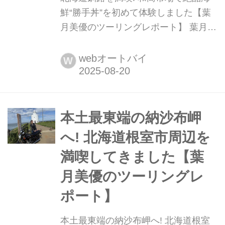
鮮“勝手丼”を初めて体験しました【葉
月美優のツーリングレポート】 葉月美
優です。 先日、生動画配信アプリ シ
ョールームで“ロベリア夏祭り配信”を
webオートバイ
W
しました。もうプライベートで浴衣を
着ることはなかなかありませんが、こ
うやって大好きな仲間と一緒に夏を感
じられるのは嬉しいです。 只今、私が
本土最東端の納沙布岬
北海道をツーリングした様子が掲載さ
へ! 北海道根室市周辺を
れている、『ミスター・バイク...
満喫してきました【葉
月美優のツーリングレ
ポート】
本土最東端の納沙布岬へ! 北海道根室