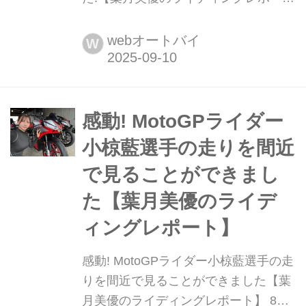
ト】 8月4日に、アプリリア ファンミ
ーティング×クシタニ プロデイとい
webオートバイ
W
う、アプリリアとクシタニのミーティ
ングがモビリティリゾートもてぎで開
催されました。前回は小椋藍選手の走
りを生で見ることができたお話をしま
感動! MotoGPライダー
した。今回は私自身が走ったレポート
小椋藍選手の走りを間近
をします。(前回のレポートはこちらで
で見ることができまし
す)
た【葉月美優のライデ
ィングレポート】
感動! MotoGPライダー小椋藍選手の走
りを間近で見ることができました【葉
月美優のライディングレポート】 8月4