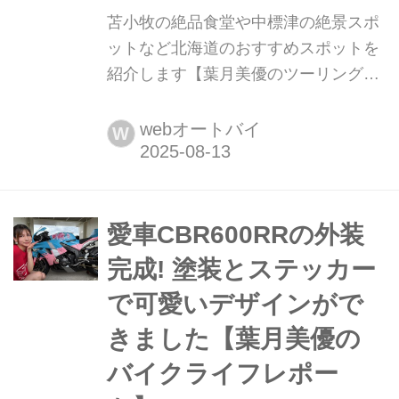
苫小牧の絶品食堂や中標津の絶景スポ
ットなど北海道のおすすめスポットを
紹介します【葉月美優のツーリングレ
ポート】 葉月美優です。 8月16日に横
浜MMブロンテで行われる、アットジ
webオートバイ
W
ャムエキスポ横浜アリーナへの最終審
査に私が所属しているアイドルグルー
プ、ロベリアが出場します。ロベリア
の出番は17時10分〜のトリで、その後
愛車CBR600RRの外装
すぐ来場者投票や、生動画配信アプリ
完成! 塗装とステッカー
ショールームでの視聴者投票が行われ
で可愛いデザインがで
ます...
きました【葉月美優の
バイクライフレポー