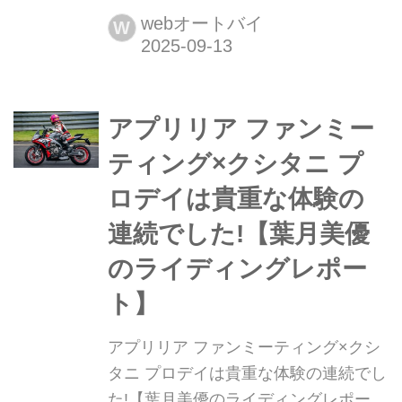
『オートバイ』10月号に出演していま
webオートバイ
W
す。ドゥカティのパニガーレV2 Sに乗
って走りました! 初めてのパニガーレ
でしたが、女性でも乗りやすくドゥカ
アプリリア ファンミー
ティの入門に向いているおすすめのバ
イクです。ぜひご覧ください。
ティング×クシタニ プ
ロデイは貴重な体験の
連続でした!【葉月美優
のライディングレポー
ト】
アプリリア ファンミーティング×クシ
タニ プロデイは貴重な体験の連続でし
た!【葉月美優のライディングレポー