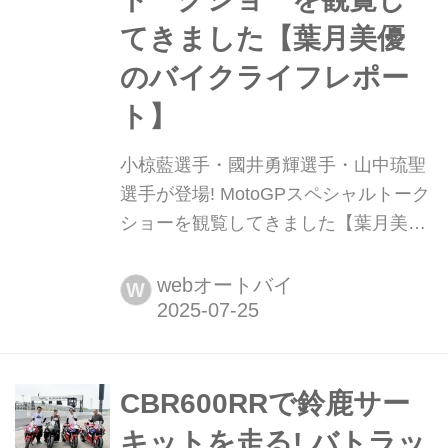
てきました【葉月美優
のバイクライフレポー
ト】
小椋藍選手・國井勇輝選手・山中琉聖
選手が登場! MotoGPスペシャルトーク
ショーを観覧してきました【葉月美優
のバイクライフレポート】 葉月美優で
す。 2025年7月25日、北戸田イオンモ
webオートバイ
W
ールで、MotoGPを放送している日テ
レジータスの『MotoGPスペシャルト
ークショー』が開催されました。 本当
は、1時間以上前に着く予定でした
CBR600RRで鈴鹿サー
が、少し到着が遅くなってしまいまし
キットを走る! バトラッ