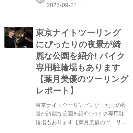
となりました。最近メカニックさんと
話すことが多く、よりピットの居心地
がよくなっているので、少し寂しくな
ってきました。残り2戦で、メカニッ
東京ナイトツーリング
クさんのカッコよさを目に焼き付けよ
にぴったりの夜景が綺
うと思います!
麗な公園を紹介! バイク
専用駐輪場もあります
【葉月美優のツーリング
レポート】
東京ナイトツーリングにぴったりの夜
景が綺麗な公園を紹介! バイク専用駐
輪場もあります【葉月美優のツーリン
グレポート】 ただいま発売中の月刊