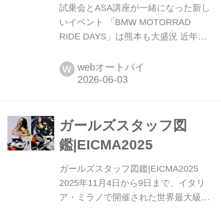
試乗会とASA講座が一緒になった新し
いイベント 「BMW MOTORRAD
RIDE DAYS」は熊本も大盛況 近年、
実際の走行環境における車両の挙動や
快適性を重視するライダーが増加、以
webオートバイ
W
前のように排気量やパワーだけでバイ
クを比較するライダーは少なくなりま
した。そうした市場の要求に応えるよ
うに、各メーカーも実環境でのテスト
ガールズスタッフ図
ライドイベントに力を入れています。
鑑|EICMA2025
中でも、BMW Motorrad...
ガールズスタッフ図鑑|EICMA2025
2025年11月4日から9日まで、イタリ
ア・ミラノで開催された世界最大級の
モーターサイクルショー、EICMA