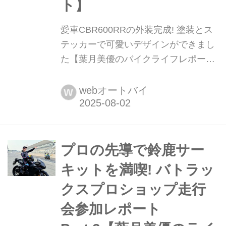
ト】
愛車CBR600RRの外装完成! 塗装とス
テッカーで可愛いデザインができまし
た【葉月美優のバイクライフレポー
ト】 葉月美優です。 SNSでも発表し
ましたが、今シーズンでスーパーGTの
webオートバイ
W
レースアンバサダーを引退することに
しました。今後も何かにこの経験を活
かせたらなと思います。残り5戦頑張
ります! そして、ついにCBR600RRの
プロの先導で鈴鹿サー
外装が完成しましたー!! 超絶、可愛く
キットを満喫! バトラッ
て唯一無二のマシンに仕上がり...
クスプロショップ走行
会参加レポート