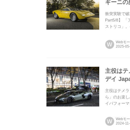
ギーニの歴史
衝突実験で破壊
Part5/
ストリコ」。
もいえるフル
Webモ
W
主役はテ
デイ Ja
主役はテメラ
ら」のお楽しみ
イパフォーマ
など、盛りだ
Webモ
W