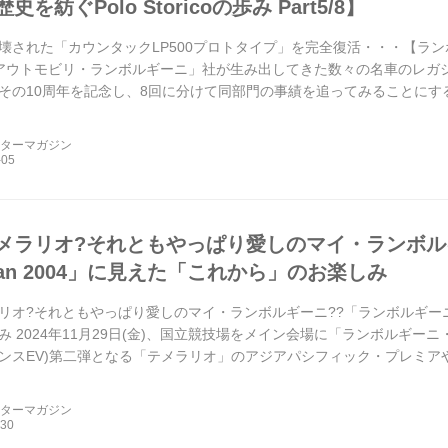
を紡ぐPolo Storicoの歩み Part5/8】
された「カウンタックLP500プロトタイプ」を完全復活・・・【ランボルギ
8】 「アウトモビリ・ランボルギーニ」社が生み出してきた数々の名車のレガ
その10周年を記念し、8回に分けて同部門の事績を追ってみることにす
レストアについて紹介しよう。
ーターマガジン
メラリオ?それともやっぱり愛しのマイ・ランボル
pan 2004」に見えた「これから」のお楽しみ
リオ?それともやっぱり愛しのマイ・ランボルギーニ??「ランボルギーニ・デ
 2024年11月29日(金)、国立競技場をメイン会場に「ランボルギーニ・デ
ンスEV)第二弾となる「テメラリオ」のアジアパシフィック・プレミア
くさんのイベントとなりまし...
ーターマガジン