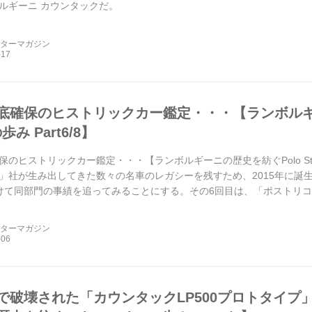
ルギーニ カウンタックだ。
ーターマガジン
底確保のヒストリックカー鑑定・・・【ランボルギー
の歩み Part6/8】
のヒストリックカー鑑定・・・【ランボルギーニの歴史を紡ぐPolo Stori
」社が生み出してきた数々の名車のレガシーを残すため、2015年に誕
けて同部門の事績を追ってみることにする。その6回目は、「ポストリ
ルギーニの...
ーターマガジン
で破壊された「カウンタックLP500プロトタイプ