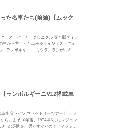
彩った名車たち(前編)【ムック
ムック「スーパーカークロニクル 完全版ダイジ
その中から主だった車種をダイジェストで紹
から、ランボルギーニ ミウラ、ランボルギー
【ランボルギーニV12搭載車
載車生産ライン ファクトリーツアー】 ラン
らおよそ10年後、1974年3月にレジェン
50年の足跡を、選りすぐりのオフィシャル