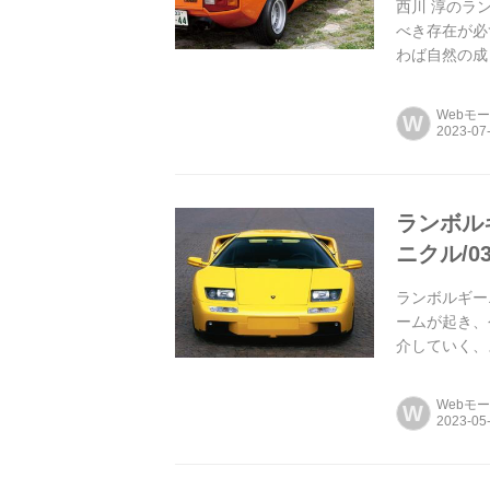
西川 淳のラ
べき存在が必
わば自然の成
より、今や偉大
Webモ
W
ランボル
ニクル/0
ランボルギー
ームが起き、
介していく、
Webモ
W