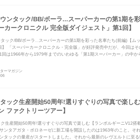
ウンタック/BB/ボーラ...スーパーカーの第1期を
ーカークロニクル 完全版ダイジェスト」第1回】
ンタック/BB/ボーラ...スーパーカーの第1期を彩った名車たち(前編)【
回】 「スーパーカークロニクル・完全版」が好評発売中だが、今回は
1回は1966年から1979年までのいわゆる「第1期スーパーカー」の中
ク、フェラーリ365GT/4BB、マセラテ...
ーターマガジン
ンタック生産開始50周年!選りすぐりの写真で楽しむ
ン ファクトリーツアー】
ック生産開始50周年!選りすぐりの写真で楽しむ【ランボルギーニV12搭
サンタアガタ・ボロネーゼに新工場を開設したのは1963年のこと。それか
ンタックの量産がスタートしました。それから最新のレヴエルトに至る