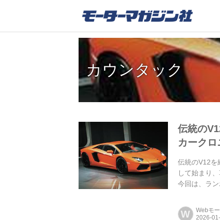
カウンタック
伝統のV
カークロ
伝統のV12
して始まり、
今回は、ラン
Webモ
W