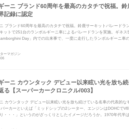
ギーニ ブランド60周年を最高のカタチで祝福。
界記録に認定
ニ ブランド60周年を最高のカタチで祝福。鈴鹿サーキットパレードランが
キットで251台のランボルギーニ車によるパレードランを実施。ギネス世
sary Lamborghini Day」内での出来事で、一度に走行したランボルギー
ーターマガジン
ギーニ カウンタック デビュー以来眩い光を放ち
返る【スーパーカークロニクル/003】
ニ カウンタック デビュー以来眩い光を放ち続けている名車の代表的な
 スーパーカーといえば「ミッドシップの2シーター、エンジンはDOHCで
り・・・」というのがざっくりとしたイメージだろうか。1970年代半
メージは少しずつ変わってきているよう...