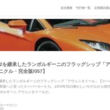
会社概要
刊行物一覧
定期購読案
12を継承したランボルギーニのフラッグシップ「
ニクル・完全版/057】
を継承したランボルギーニのフラッグシップ「アヴェンタドール」【スーパ
革新へと至ったスーパーカーたち。1970年代の懐かしいモデルから現
ボルギーニ アヴェンタドールだ。
ーターマガジン