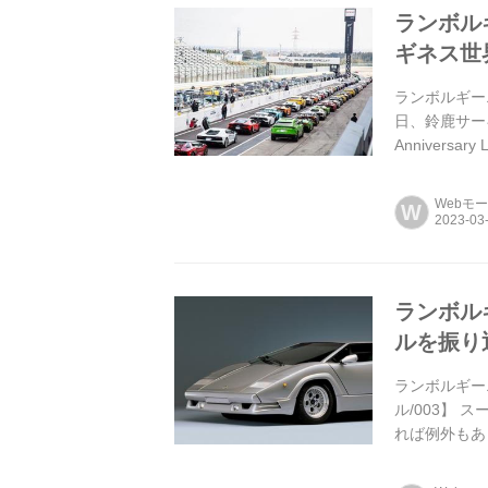
ランボル
ギネス世
ランボルギー
日、鈴鹿サー
Anniver
Webモ
W
ランボル
ルを振り
ランボルギー
ル/003】
れば例外もあ
流れ、そのイ