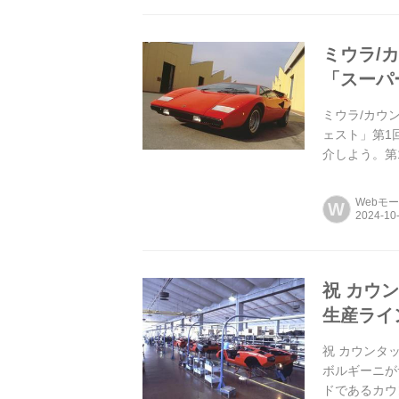
ミウラ/カ
「スーパ
ミウラ/カウ
ェスト」第1
介しよう。第
ニ カウンタッ
Webモ
W
祝 カウ
生産ライ
祝 カウンタ
ボルギーニが
ドであるカウ