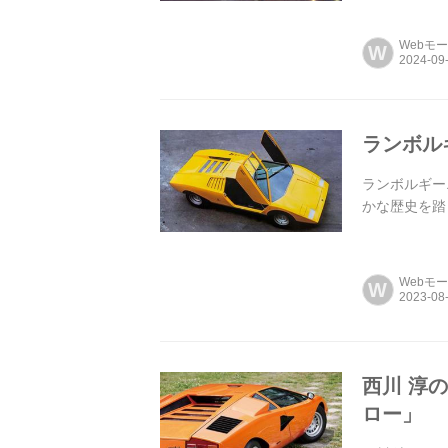
カットでご紹
Webモ
W
ランボル
ランボルギー
かな歴史を踏
Webモ
W
西川 淳
ロー」