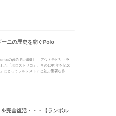
ニの歴史を紡ぐPolo
coの歩み Part6/8】 「アウトモビリ・ラ
生した「ポロストリコ」。その10周年を記念
コ」にとってフルレストアと並ぶ重要な作業
」を完全復活・・・【ランボル