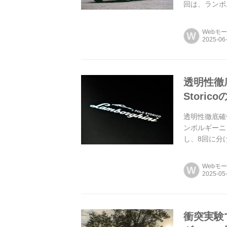
回は、ランボ
Webモ
W
透明性徹
Storico
透明性徹底確保
ンボルギーニ
し、8回に分
である、ランボ
Webモ
W
衝突実験