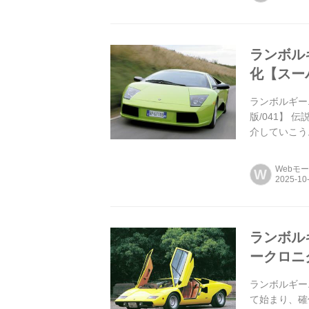
ランボル
化【スー
ランボルギー
版/041】
介していこう
Webモ
W
ランボル
ークロニ
ランボルギー
て始まり、確