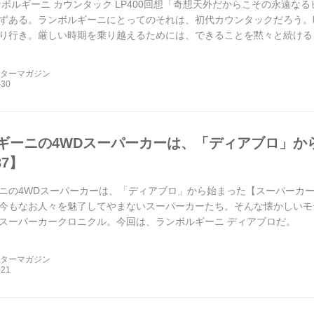
ンボルギーニ カウンタック LP400回想「奇想天外だからこその永遠な
ずある。ランボルギーニにとってのそれは、初代カウンタックだろう。
り行き。厳しい時期を乗り越えるためには、できることを黙々と続ける
なるアイ...
ーターマガジン
ギーニの4WDスーパーカーは、「ディアブロ」か
37】
ニの4WDスーパーカーは、「ディアブロ」から始まった【スーパーカークロ
今もなお人々を魅了してやまないスーパーカーたち。そんな懐かしいモ
スーパーカークロニクル。今回は、ランボルギーニ ディアブロだ。
ーターマガジン