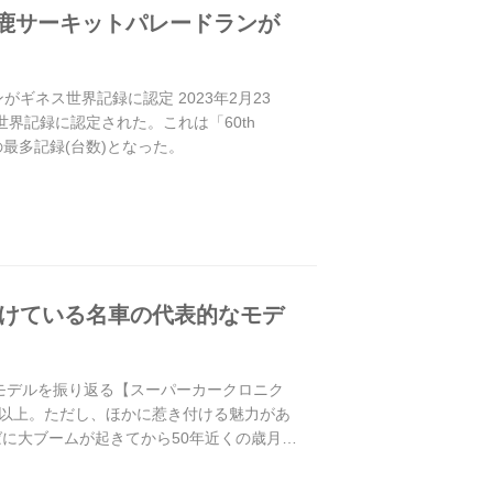
鈴鹿サーキットパレードランが
ギネス世界記録に認定 2023年2月23
界記録に認定された。これは「60th
ニ車の最多記録(台数)となった。
続けている名車の代表的なモデ
モデルを振り返る【スーパーカークロニク
V8以上。ただし、ほかに惹き付ける魅力があ
ばに大ブームが起きてから50年近くの歳月が