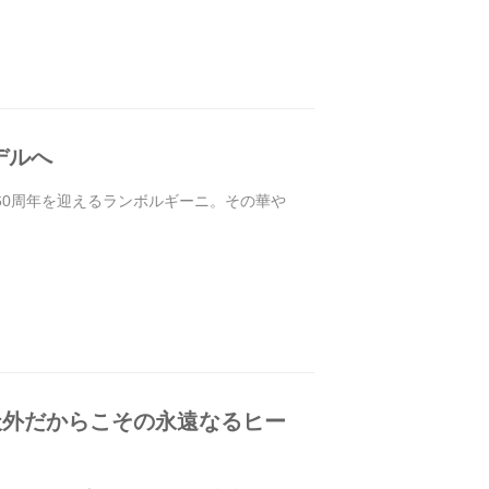
デルへ
ら60周年を迎えるランボルギーニ。その華や
想天外だからこその永遠なるヒー