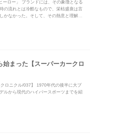
るヒーロー」 ブランドには、その象徴となる
時の流れとは冷酷なもので、栄枯盛衰は言
しかなかった。そして、その熱意と理解に
ら始まった【スーパーカークロ
ニクル/037】 1970年代の後半に大ブ
デルから現代のハイパースポーツまでを紹