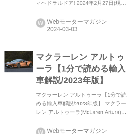
ィヘドラルドア! 2024年2月27日(現地
時間)、マクラーレン・オートモーティ
ブは「アルトゥーラ」のオープントッ
Webモーターマガジン
W
プバージョンとなる「アルトゥーラ ス
パイダー」を発表した。アルトゥーラ
のデビューから3年、スパイダーの追
加とともに、2025年モデルとしてアル
マクラーレン アルトゥ
トゥーラにも改良が加えられた。アル
ーラ【1分で読める輸入
トゥー...
車解説/2023年版】
マクラーレン アルトゥーラ【1分で読
める輸入車解説/2023年版】 マクラー
レン アルトゥーラ(McLaren Artura)現
行モデル発表日:2021年4月13日車両価
格:3070万円
Webモーターマガジン
W