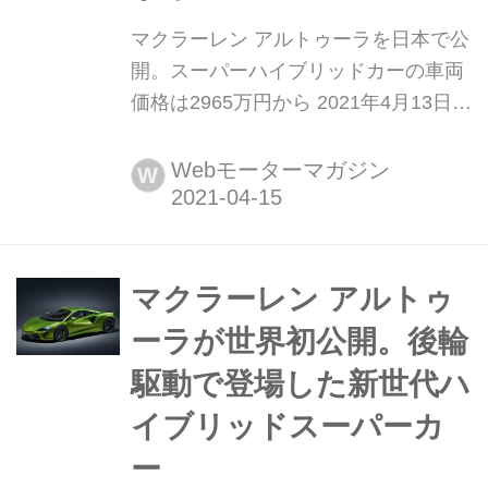
マクラーレン アルトゥーラを日本で公
開。スーパーハイブリッドカーの車両
価格は2965万円から 2021年4月13日、
マクラーレン・オートモーティブは、
初のシリーズ生産ハイパフォーマンス
Webモーターマガジン
W
ハイブリッド スーパーカー「McLaren
Artura(マクラーレン アルトゥーラ)」
を東京ポートシティ竹芝にて日本初公
開した。
マクラーレン アルトゥ
ーラが世界初公開。後輪
駆動で登場した新世代ハ
イブリッドスーパーカ
ー