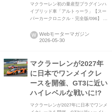
マクラーレン初の量産型プラグインハ
イブリッド車「アルトゥーラ」【スー
パーカークロニクル・完全版/096】 伝
説として始まり、革新へと至ったスー
パーカーたち。1970年代の懐かしいモ
Webモーターマガジン
W
デルから現代のハイパースポーツまで
紹介していこう。今回は、2021年に登
場したマクラーレン初の量産型
PHEV「アルトゥーラ」だ。
マクラーレンが2027年
に日本でワンメイクレ
ースを開催、GT3に近い
ハイレベルな戦いに!?
マクラーレンが2027年に日本でワンメ