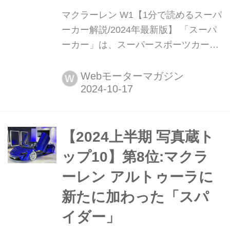
マクラーレン W1【1分で読めるスーパ
ーカー解説/2024年最新版】 「スーパ
ーカー」は、スーパースポーツカーだ
けではない。ひとことで表せば、「夢
を与えてくれるような存在」だ。ここ
Webモーターマガジン
W
では、国内外のそんな魅力あるモデル
たちを簡単に紹介していこう。今回
は、マクラーレン W1(McLAREN W1)
だ。
【2024上半期 写真蔵ト
ップ10】第8位:マクラ
ーレン アルトゥーラに
新たに加わった「スパ
イダー」