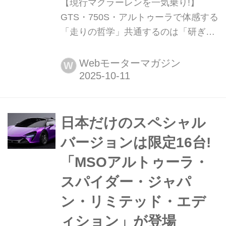
【現行マクラーレンを一気乗り!】
GTS・750S・アルトゥーラで体感する
「走りの哲学」共通するのは「研ぎ澄
まされた一体感」 F1やル・マンで培
ったマクラーレンのDNAは市販車にも
Webモーターマガジン
W
息づく。そんなマクラーレンの現在の
市販モデルを一度に体験できる時がや
ってきた。なんとも贅沢な試乗会であ
る。快適性と俊敏さを備えたGTS、圧
日本だけのスペシャル
倒的な軽さとパフォーマンスを誇る
バージョンは限定16台!
750S、そして電動化の未来を示す
「MSOアルトゥーラ・
PHEVアルトゥーラ...
スパイダー・ジャパ
ン・リミテッド・エデ
ィション」が登場