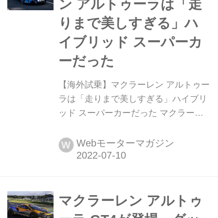
ン アルトゥーラは「走
りまで美しすぎる」ハ
イブリッド スーパーカ
ーだった
【海外試乗】マクラーレン アルトゥー
ラは「走りまで美しすぎる」ハイブリ
ッド スーパーカーだった マクラーレ
ン初となる量産PHEVモデル「アルト
ゥーラ」は、新開発された軽量なプラ
Webモーターマガジン
W
ットフォームMCLAを採用し、3L V6ツ
インターボエンジンとEモーターを組
み合わせたハイパフォーマンスカー
だ。美しく尖れされたルックスは、た
マクラーレン アルトゥ
まらなく魅力的。 デリバリー開始は