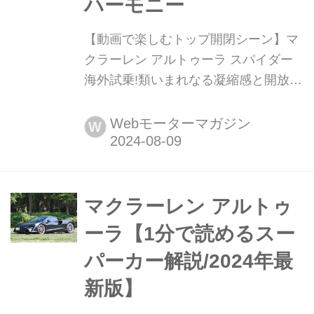
ハーモニー
【動画で楽しむトップ開閉シーン】マ
クラーレン アルトゥーラ スパイダー
海外試乗!類いまれなる凝縮感と開放感
のハーモニー マクラーレン初となる
PHEVモデル、アルトゥーラが2021年
Webモーターマガジン
W
に誕生。そして24年にはオープンモデ
ルであるスパイダーが登場し、日本で
も発表された。今回はひと足先にその
次世代スーパーカーの走りを体感した
マクラーレン アルトゥ
自動車評論家、渡辺敏史氏にその魅力
ーラ【1分で読めるスー
を語ってもらった。(Motor Magazin...
パーカー解説/2024年最
新版】