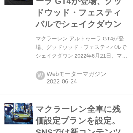
ーラ GT4が登場、グッ
2022年第3四半期か...
ドウッド・フェスティ
バルでシェイクダウン
マクラーレン アルトゥーラ GT4が登
場、グッドウッド・フェスティバルで
シェイクダウン 2022年6月21日、マク
ラーレン・モータースポーツはカスタ
マーレーシング向けの競技用車両「ア
Webモーターマガジン
W
ルトゥーラ GT4」を発表した。6月
23〜26日に開催されるグッドウッド・
フェスティバル・オブ・スピード(イギ
リス)で一般公開され、その中で行われ
マクラーレン全車に残
るタイムド・シュートアウト・ファイ
価設定プランを設定。
ナル...
SNSでは新コンテンツ