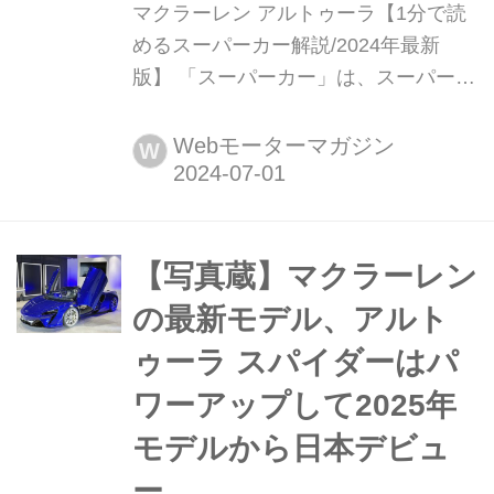
マクラーレン アルトゥーラ【1分で読
めるスーパーカー解説/2024年最新
版】 「スーパーカー」は、スーパース
ポーツカーだけではない。ひとことで
表せば、「夢を与えてくれるような存
Webモーターマガジン
W
在」だ。ここでは、国内外のそんな魅
力あるモデルたちを簡単に紹介してい
こう。今回は、マクラーレン アルトゥ
ーラ(McLAREN ARTURA)だ。
【写真蔵】マクラーレン
の最新モデル、アルト
ゥーラ スパイダーはパ
ワーアップして2025年
モデルから日本デビュ
ー