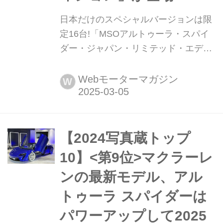
日本だけのスペシャルバージョンは限
定16台!「MSOアルトゥーラ・スパイ
ダー・ジャパン・リミテッド・エディ
ション」が登場 マクラーレン・オート
モーティブ リミテッド アジアは、日
Webモーターマガジン
W
本市場における「特別仕様車」に対す
るニーズに応える形で、16台限定の
「マクラーレン アルトゥーラ スパイ
ダー ジャパン リミテッド エディショ
【2024写真蔵トップ
ン」を設定。2025年3月から日本国内
10】<第9位>マクラーレ
に展開することを明らかにしました。
ンの最新モデル、アル
トゥーラ スパイダーは
パワーアップして2025