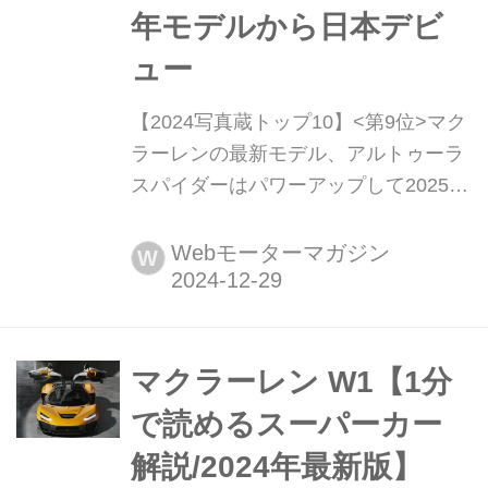
年モデルから日本デビ
ュー
【2024写真蔵トップ10】<第9位>マク
ラーレンの最新モデル、アルトゥーラ
スパイダーはパワーアップして2025年
モデルから日本デビュー Webモーター
マガジン年末年始恒例のスペシャル企
Webモーターマガジン
W
画、2024年1月1日〜12月23日に紹介
した「写真蔵」から人気の高かったモ
デルのトップ10をカウントダウン形式
で紹介しよう。第9位は、マクラーレ
マクラーレン W1【1分
ン アルトゥーラに追加設定された「ス
で読めるスーパーカー
パイダー」だ。(2024年5月26日公開・
解説/2024年最新版】
一部修...