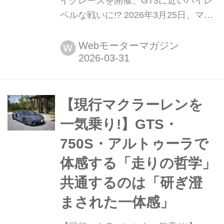
イクレースを開催、GT3に近いハイレ
ベルな戦いに!? 2026年3月25日、マク
ラーレン・オートモーティブは都内で
記者発表会を行い、日本においてもカ
Webモーターマガジン
W
スタマーレーシングを本格的に立ち上
げ、マクラーレンのワンメイクレース
「マクラーレン・トロフィー・アジ
ア」開催に向けて準備を進めているこ
【現行マクラーレンを
とを明らかにした。すでに2024年から
一気乗り!】GTS・
「マクラーレ...
750S・アルトゥーラで
体感する「走りの哲学」
共通するのは「研ぎ澄
まされた一体感」