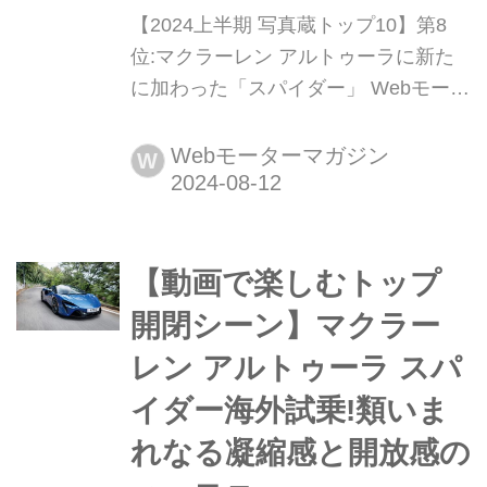
【2024上半期 写真蔵トップ10】第8
位:マクラーレン アルトゥーラに新た
に加わった「スパイダー」 Webモータ
ーマガジンの夏休み特別企画として、
2024年1月から7月に掲載した「写真
Webモーターマガジン
W
蔵」から、人気の車種をカウントダウ
ン形式でプレイバック。第8位は、マ
クラーレンの最新モデル、アルトゥー
【動画で楽しむトップ
ラ スパイダーだ。
開閉シーン】マクラー
レン アルトゥーラ スパ
イダー海外試乗!類いま
れなる凝縮感と開放感の