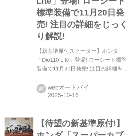
Lite」登場! ローシート
標準装備で11月20日発
売! 注目の詳細をじっく
り解説!
【新基準原付スクーター】ホンダ
「Dio110 Lite」登場! ローシート標準
装備で11月20日発売! 注目の詳細をじ
っくり解説! ホンダは原付一種(第一種
原動機付自転車)に新たに追加された区
webオートバイ
W
分基準(新基準原付)に適合した、
「Dio110 Lite(ライト)」を2025年11月
20日(木)に発売する。扱いやすいパワ
ー特性に加え、15mm低く設定した専
【待望の新基準原付!】
用のローシートも装備した注目の1
ホンダ「スーパーカブ