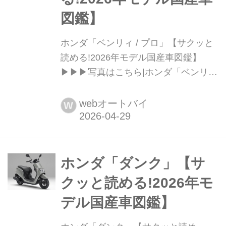
図鑑】
ホンダ「ベンリィ / プロ」【サクッと
読める!2026年モデル国産車図鑑】
▶▶▶写真はこちら|ホンダ「ベンリィ
/ ベンリィ プロ」 Honda BENLY /
BENLY PRO 税込価格:24万2000円 /
webオートバイ
W
25万3000円 全長×全幅×全
高:1830×690×1035〈1845×755×1035
〉mm ホイールベース:1280mm シート
高:...
ホンダ「ダンク」【サ
クッと読める!2026年モ
デル国産車図鑑】