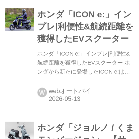
量:95kg 2026年3月19日にヤマハから
ホンダ「ICON e:」イン
発売される「JOG ...
プレ|利便性&航続距離を
獲得したEVスクーター
ホンダ「ICON e:」インプレ|利便性&
航続距離を獲得したEVスクーター ホ
ンダから新たに登場したICON e:は原
付一種相当のEVスクーター。プラグイ
ン接続対応の着脱式バッテリーとイン
webオートバイ
W
ホイールモーターを採用し、通勤から
買い物まで日常使いに幅広く対応する
シティコミューターだ。文:太田安治
写真:南 孝幸▶▶▶写真はこちら|ホン
ホンダ「ジョルノ / くま
ダ「ICON e:」