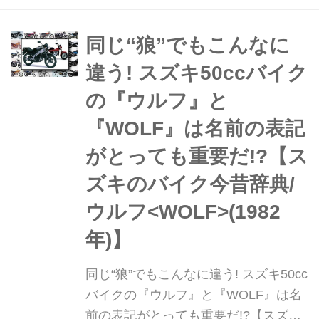
とが難しくなった貴重な「スズキの歴
代バイク」を紹介する連載企画。 そん
同じ“狼”でもこんなに
なスズキの歴代バイクを振り返りなが
違う! スズキ50ccバイク
ら、もし「今のバイクに例えるな
の『ウルフ』と
ら...?」と、編集部 岩瀬が独断と偏見
で選んでみたいと思います。今回は進
『WOLF』は名前の表記
化する度にネーミングが次々と割増し
がとっても重要だ!?【ス
ていった2スト...
ズキのバイク今昔辞典/
ウルフ<WOLF>(1982
年)】
同じ“狼”でもこんなに違う! スズキ50cc
バイクの『ウルフ』と『WOLF』は名
前の表記がとっても重要だ!?【スズキ