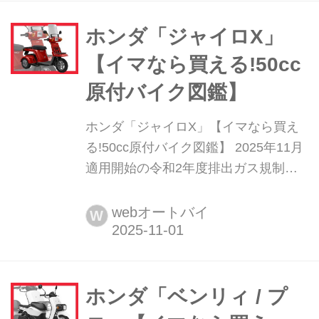
ヤマハ「ジョグ E」(16枚)
ホンダ「ジャイロX」
【イマなら買える!50cc
原付バイク図鑑】
ホンダ「ジャイロX」【イマなら買え
る!50cc原付バイク図鑑】 2025年11月
適用開始の令和2年度排出ガス規制に
より、ガソリンを燃料とする国内の原
付バイクはすべて生産が終了しまし
webオートバイ
W
た。いずれ市場から姿を消してしまう
これらのモデルですが、今のところは
まだ新車在庫が残っているお店も。本
企画では、イマなら買える50ccの原付
ホンダ「ベンリィ / プ
バイクをピックアップし...