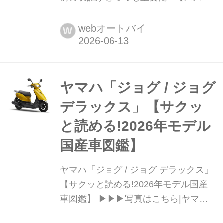
のバイク今昔辞典/ウルフ<WOLF>
(1982年)】 今となってはなかなか見る
webオートバイ
W
ことが珍しくなった貴重な「スズキの
歴代バイク」を紹介する連載企画。 そ
んなスズキの歴代バイクを振り返りな
がら、もし「今のバイクに例えるな
ヤマハ「ジョグ / ジョグ
ら...?」と、編集部 岩瀬が独断と偏見
デラックス」【サクッ
で選んでみたいと思います。今回は多
と読める!2026年モデル
様なスタイルで登場したミニバイク
「ウルフ」と「W...
国産車図鑑】
ヤマハ「ジョグ / ジョグ デラックス」
【サクッと読める!2026年モデル国産
車図鑑】 ▶▶▶写真はこちら|ヤマハ
「ジョグ / ジョグ デラックス」