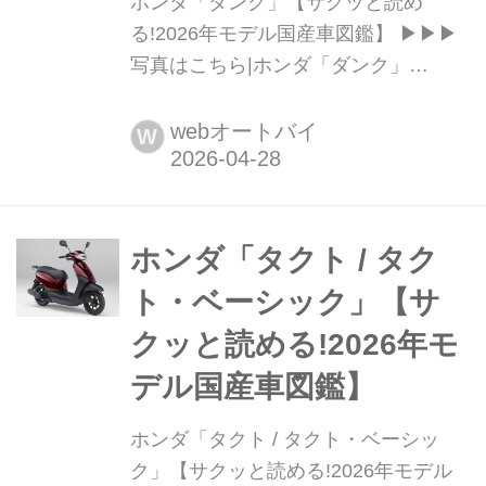
ホンダ「ダンク」【サクッと読め
る!2026年モデル国産車図鑑】 ▶▶▶
写真はこちら|ホンダ「ダンク」
Honda DUNK 税込価格:22万9900円 全
長×全幅×全高:1675×700×1040mm ホ
webオートバイ
W
イールベース:1180mm シート
高:730mm 車両重量:81kg 若者を中心
とした年齢層の生活の道具として、
2014年のデビュー以来長...
ホンダ「タクト / タク
ト・ベーシック」【サ
クッと読める!2026年モ
デル国産車図鑑】
ホンダ「タクト / タクト・ベーシッ
ク」【サクッと読める!2026年モデル