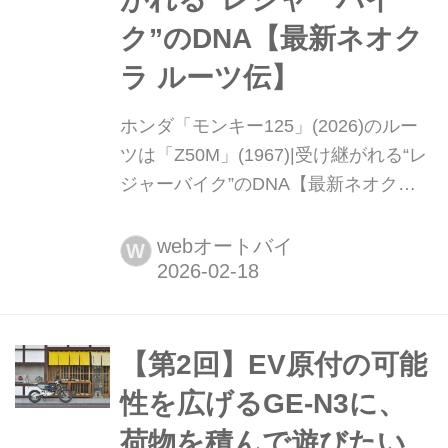
ク”のDNA【最新ネオク
ラ ルーツ伝】
ホンダ「モンキー125」(2026)のルー
ツは「Z50M」(1967)|受け継がれる“レ
ジャーバイク”のDNA【最新ネオクラ
ルーツ伝】 1961年の誕生から半世紀
以上、愛らしい姿で世代を超えて愛さ
webオートバイ
W
れてきたホンダ・モンキー。時代の変
化を経ても“笑顔になれるバイク”とし
て進化を続け、いまなおライダーの心
をつかんで離さない。まとめ:オートバ
【第2回】EV原付の可能
イ編集部 写真:ホンダ▶▶▶写真はこ
性を広げるGE-N3に、
ちら|ホンダ「Z50M」「モンキー
荷物を積んで遊びたい
125」