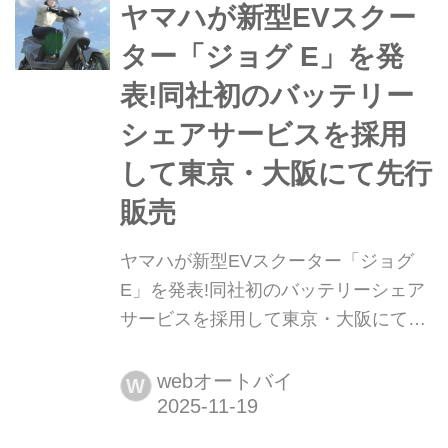
代バイクを振り返りながら、もし「今
ヤマハが新型EVスクー
のバイクに例えるなら...?」と、編集部
ター「ジョグ E」を発
岩瀬が独断と偏見で選んでみたいと思
表!同社初のバッテリー
います。今回はスポーティスクーター
というジャンルを確立した50c...
シェアサービスを採用
して東京・大阪にて先行
販売
ヤマハが新型EVスクーター「ジョグ
E」を発表!同社初のバッテリーシェア
サービスを採用して東京・大阪にて先
行販売 ヤマハは2025年11月19日、新
型の電動原付バイク「JOG E」を発
webオートバイ
W
表。12月22日に東京・大阪の地域限定
で先行販売する。▶▶▶写真はこちら|