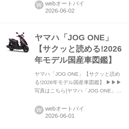
YAMAHA JOG / JOG DELUXE 税込価
webオートバイ
W
格:19万4700円 / 18万1500円 全長×全
幅×全高:1675×670×1040mm ホイール
ベース:1180mm シート高:705〈720〉
mm 車両重...
ヤマハ「JOG ONE」
【サクッと読める!2026
年モデル国産車図鑑】
ヤマハ「JOG ONE」【サクッと読め
る!2026年モデル国産車図鑑】 ▶▶▶
写真はこちら|ヤマハ「JOG ONE」
YAMAHA JOG ONE 税込価格:25万
9600円 全長×全幅×全
webオートバイ
W
高:1740×675×1090mm ホイールベー
ス:1205mm シート高:735mm 車両重