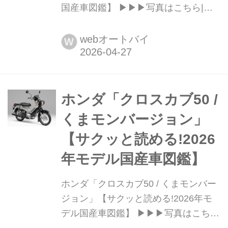
国産車図鑑】 ▶▶▶写真はこちら|ホ
ンダ「タクト / タクト・ベーシック」
Honda TACT / TACT Basic 税込価
webオートバイ
W
格:19万2500円 / 17万9300円 全長×全
幅×全高:1675×670×1035mm ホイール
ベース:1180mm シート高:720〈705〉
mm 車両重...
ホンダ「クロスカブ50 /
くまモンバージョン」
【サクッと読める!2026
年モデル国産車図鑑】
ホンダ「クロスカブ50 / くまモンバー
ジョン」【サクッと読める!2026年モ
デル国産車図鑑】 ▶▶▶写真はこち