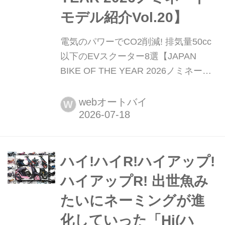
モデル紹介Vol.20】
電気のパワーでCO2削減! 排気量50cc
以下のEVスクーター8選【JAPAN
BIKE OF THE YEAR 2026ノミネート
モデル紹介Vol.20】 月刊『オートバ
イ』&webオートバイの読者がその年
webオートバイ
W
の人気ナンバーワンモデルを決める恒
例企画「ジャパン バイク オブ ザ イヤ
ー」。5月30日に2026年度の投票受付
を開始しました。投票はハガキやメー
ハイ!ハイR!ハイアップ!
ルで簡単に行なえます。投票いただく
ハイアップR! 出世魚み
と最新モニター車が当たる抽選にも参
たいにネーミングが進
加できます!...
化していった「Hi(ハ