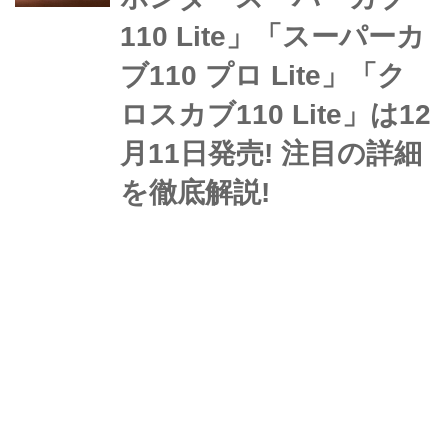
台、まずはその詳細をじっく...
110 Lite」「スーパーカ
ブ110 プロ Lite」「ク
ロスカブ110 Lite」は12
月11日発売! 注目の詳細
を徹底解説!
【待望の新基準原付!】ホンダ「スーパ
ーカブ110 Lite」「スーパーカブ110
プロ Lite」「クロスカブ110 Lite」は
12月11日発売! 注目の詳細を徹底解説!
ホンダは、原付一種(第一種原動機付自
webオートバイ
W
転車)に新たに追加された区分基準(以
下、新基準原付)に適合した「スーパー
カブ110 Lite」、「スーパーカブ110