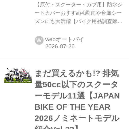
【原付・スクーター・カブ用】防水シ
ートカバーおすすめ4選|雨や台風シー
ズンにも大活躍【バイク用品調査隊】
「雨の翌日、座るとズボンに水が染み
る...」「紫外線でシートがひび割れて
webオートバイ
W
きた」そんな悩みは、防水シートカバ
ーで一発解消!愛車を長雨や強い日差し
から守り、カビや劣化を未然に防ぐ必
須アイテムです。この記事では、通
まだ買えるかも!? 排気
勤・通学の足として活躍する原付やス
量50cc以下のスクータ
クーター、カブ向けの防水シートカバ
ーモデル11選【JAPAN
ーを厳...
BIKE OF THE YEAR
2026ノミネートモデル