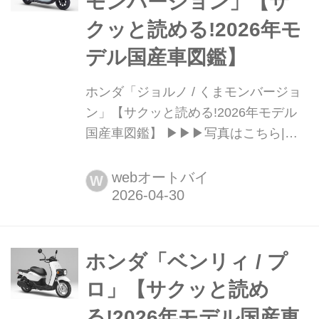
モンバージョン」【サ
クッと読める!2026年モ
デル国産車図鑑】
ホンダ「ジョルノ / くまモンバージョ
ン」【サクッと読める!2026年モデル
国産車図鑑】 ▶▶▶写真はこちら|ホ
ンダ「ジョルノ / くまモンバージョ
ン」 Honda GIORNO / くまモンバージ
webオートバイ
W
ョン 税込価格:20万9000円 / 21万7800
円 全長×全幅×全
高:1650×670×1035mm ホイールベー
ス:1180mm シート高:720mm 車両重
ホンダ「ベンリィ / プ
量:8...
ロ」【サクッと読め
る!2026年モデル国産車