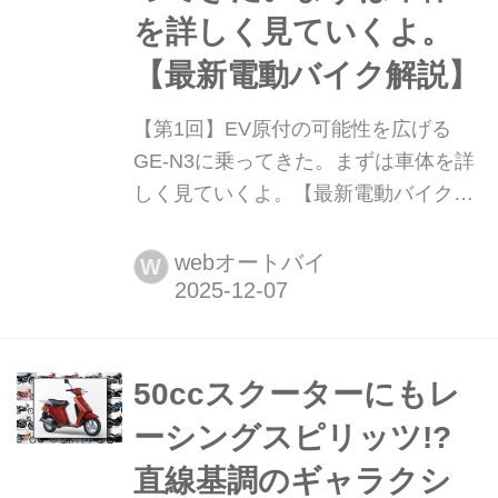
を詳しく見ていくよ。
【最新電動バイク解説】
【第1回】EV原付の可能性を広げる
GE-N3に乗ってきた。まずは車体を詳
しく見ていくよ。【最新電動バイク解
説】 ICE(内燃機関)動力の50cc原付一
種が生産終了して新基準原付に移行し
webオートバイ
W
たりと、変革期を迎えている原付一種
界隈。そんな中、魅力的なEV原付も
色々登場してるわけで。特に注目して
るのが、普段使いからオフやトライア
50ccスクーターにもレ
ルまで遊べるフルサイズEV原付のGE-
ーシングスピリッツ!?︎
N3。そんなGE-N3に試乗する...
直線基調のギャラクシ