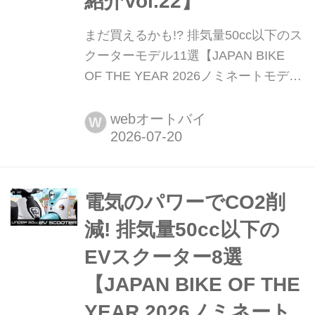
紹介Vol.22】
まだ買えるかも!? 排気量50cc以下のス
クーターモデル11選【JAPAN BIKE
OF THE YEAR 2026ノミネートモデル
紹介Vol.22】 月刊『オートバイ』
&webオートバイの読者がその年の人
webオートバイ
W
気ナンバーワンモデルを決める恒例企
画「ジャパン バイク オブ ザ イヤ
ー」。5月30日に2026年度の投票受付
を開始しました。投票はハガキやメー
電気のパワーでCO2削
ルで簡単に行なえます。投票いただく
減! 排気量50cc以下の
と最新モニター車が当たる抽選にも参
EVスクーター8選
加できます!...
【JAPAN BIKE OF THE
YEAR 2026ノミネート