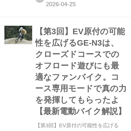
26万9500円 全長×全幅×全
高:1860×695×1040〈1860×720×1050
〉mm ホイールベース:1210〈1225〉
mm...
【第3回】EV原付の可能
性を広げるGE-N3は、
クローズドコースでの
オフロード遊びにも最
適なファンバイク。コ
ース専用モードで真の力
を発揮してもらったよ
【最新電動バイク解説】
【第3回】EV原付の可能性を広げる