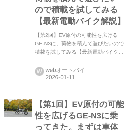
ので積載を試してみる
【最新電動バイク解説】
【第2回】EV原付の可能性を広げる
GE-N3に、荷物を積んで遊びたいので
積載を試してみる【最新電動バイク解
説】 オフロードも視野に入れた高い走
行性能と、スマートなスタイルが魅力
webオートバイ
W
の電動原付、GE-N3。車体そのものの
基本性能はすごく良いんだけど、そう
なると次に気になるのが積載能力。通
勤通学にせよツーリングにせよ、積載
【第1回】EV原付の可能
できるとすごく便利だからね。車体後
性を広げるGE-N3に乗
部にあるキャリアへの積載や、EVなら
ってきた。まずは車体
では...