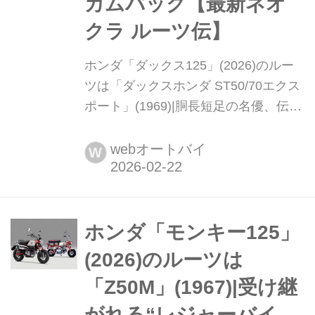
カムバック【最新ネオ
クラ ルーツ伝】
ホンダ「ダックス125」(2026)のルー
ツは「ダックスホンダ ST50/70エクス
ポート」(1969)|胴長短足の名優、伝統
のプレスフレームで現代にカムバック
【最新ネオクラ ルーツ伝】 1969年生
webオートバイ
W
まれの胴長短足レジャーバイク「ダッ
クス」が、懐かしいプレスフレームの
質感で現代に甦った。新生ダックス
は、過去の技術を磨き直し、原点回帰
ホンダ「モンキー125」
と進化を一台で体現している。まとめ:
(2026)のルーツは
オートバイ編集部 写真:ホンダ▶▶▶
「Z50M」(1967)|受け継
写真はこちら|ホンダ「ダックスホンダ
ST50/70エクスポー...
がれる“レジャーバイ