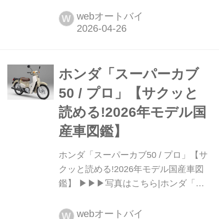
ら|ホンダ「クロスカブ50」 Honda
Cross Cub 50 / くまモンバージョン 税
webオートバイ
W
込価格:30万8000円 / 31万9000円 全長
×全幅×全高:1840×720×1050mm ホイ
ールベース:1225mm シート高:740mm
車両重量:100k...
ホンダ「スーパーカブ
50 / プロ」【サクッと
読める!2026年モデル国
産車図鑑】
ホンダ「スーパーカブ50 / プロ」【サ
クッと読める!2026年モデル国産車図
鑑】 ▶▶▶写真はこちら|ホンダ「ス
ーパーカブ50 / プロ」 Honda Super
Cub 50 / Pro 税込価格:24万7500円 /
webオートバイ
W