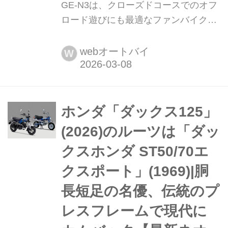
GE-N3は、クローズドコースでのオフ
ロード遊びにも最適なファンバイク。
コース専用モードで真の力を発揮して
もらったよ【最新電動バイク解説】 原
webオートバイ
W
付一種カテゴリのEバイクであるGE-
N3。ICEの50ccモデルが生産終了した
こともあり、今後の原付一種カテゴリ
ーを担う一台になりそう。そんなGE-
ホンダ「ダックス125」
N3だけど、普段使いに快適なEモビリ
(2026)のルーツは「ダッ
ティという側面だけじゃなく、クロー
クスホンダ ST50/70エ
ズドコースを楽しむファンバイクとい
う一面もあるのよ。クロー...
クスポート」(1969)|胴
長短足の名優、伝統のプ
レスフレームで現代に