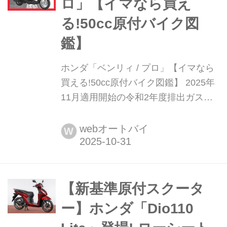
ロ」【イマなら買え
る!50cc原付バイク図
鑑】
ホンダ「ベンリィ / プロ」【イマなら
買える!50cc原付バイク図鑑】 2025年
11月適用開始の令和2年度排出ガス規
制により、ガソリンを燃料とする国内
の原付バイクはすべて生産が終了しま
webオートバイ
W
した。いずれ市場から姿を消してしま
うこれらのモデルですが、今のところ
はまだ新車在庫が残っているお店も。
本企画では、イマなら買える50ccの原
【新基準原付スクータ
付バイクをピックアップし...
ー】ホンダ「Dio110