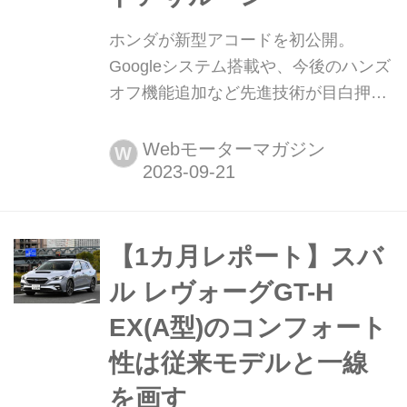
ホンダが新型アコードを初公開。
Googleシステム搭載や、今後のハンズ
オフ機能追加など先進技術が目白押し
の4ドアサルーン 2023年9月21日、ホ
ンダは2024年春の発売を予定する新型
Webモーターマガジン
W
アコードを初公開した。「Googleビル
トイン」を搭載したインフォテインメ
ントシステムの採用や、ホンダセンシ
ング360の搭載など、先進技術を盛り
【1カ月レポート】スバ
込んだミドルサイズの4ドアセダン
ル レヴォーグGT-H
を、いち早く触れることができた。
EX(A型)のコンフォート
性は従来モデルと一線
を画す