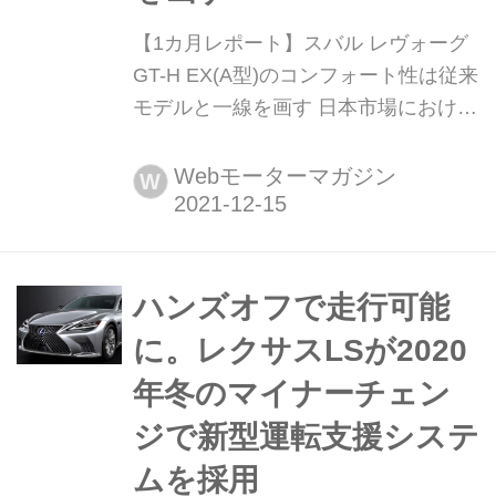
【1カ月レポート】スバル レヴォーグ
GT-H EX(A型)のコンフォート性は従来
モデルと一線を画す 日本市場における
ステーションワゴンのジャンルで、ひ
とり勝ちと言っていいほどの人気を博
Webモーターマガジン
W
しているスバル レヴォーグ。そのライ
ンナップの中でももっとも多く販売さ
れている人気のグレードは、ZF製の電
子制御式ダンパーや5つのドライブモ
ハンズオフで走行可能
ードなどを備えたハイエンドの「STI
に。レクサスLSが2020
スポーツ」だという...
年冬のマイナーチェン
ジで新型運転支援システ
ムを採用