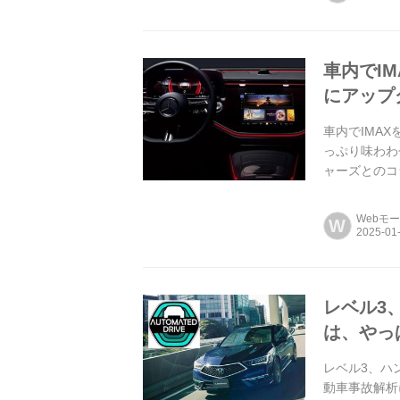
車内でI
にアップ
車内でIMA
っぷり味わわ
ャーズとのコ
Webモ
W
レベル3
は、やっ
レベル3、ハ
動車事故解析