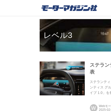
レベル3
ステラン
表
ステランティス
ンティス グ
イブ 1.0」
Webモ
W