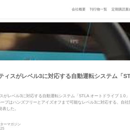
会社概要
刊行物一覧
定期購読案
ティスがレベル3に対応する自動運転システム「STLA
がレベル3に対応する自動運転システム「STLA オートドライブ 1.0」を
ループはハンズフリーとアイズオフまで可能なレベル3に対応する、自社開
を発表した。
ーターマガジン