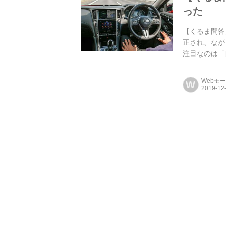
った
【くるま問答
正され、なが
注目なのは「
いて、...
Webモ
W