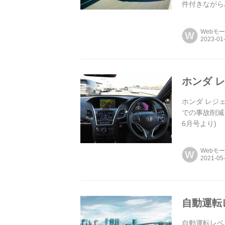
件付きながら
普及していく
Webモ
W
ホンダ 
ホンダ レジ
での事故削減を
6月号より)
Webモ
W
自動運転
自動運転レベ