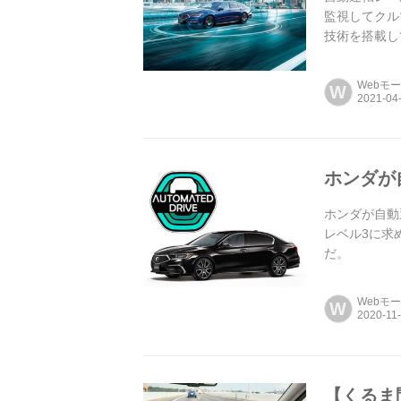
監視してクル
技術を搭載して
Webモ
W
ホンダが
ホンダが自動
レベル3に求
だ。
Webモ
W
【くるま