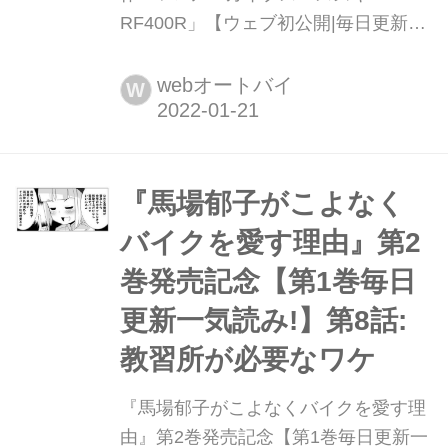
RF400R」【ウェブ初公開|毎日更新】
最新刊『バイク擬人化菌書7』(著:鈴木
秀吉)大好評発売中!
webオートバイ
W
『馬場郁子がこよなく
バイクを愛す理由』第2
巻発売記念【第1巻毎日
更新一気読み!】第8話:
教習所が必要なワケ
『馬場郁子がこよなくバイクを愛す理
由』第2巻発売記念【第1巻毎日更新一