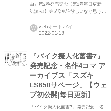
由』第2巻発売記念【第1巻毎日更新一
気読み!】第5話:免許欲しいなと思うワ
ケ 最新刊『馬場郁子がこよなくバイク
を愛す理由2』(著:鈴木秀吉)は2022年1
webオートバイ
W
月19日発売!
『バイク擬人化菌書7』
発売記念・名作4コマ ア
ーカイブス「スズキ
LS650サベージ」【ウェ
ブ初公開|毎日更新】
『バイク擬人化菌書7』発売記念・名