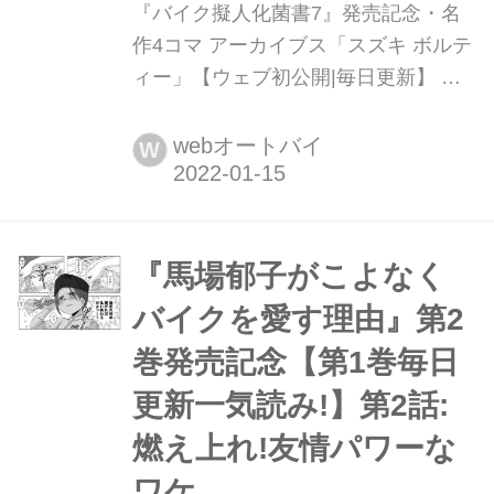
『バイク擬人化菌書7』発売記念・名
作4コマ アーカイブス「スズキ ボルテ
ィー」【ウェブ初公開|毎日更新】 最
新刊『バイク擬人化菌書7』(著:鈴木秀
吉)は2022年1月19日発売!
webオートバイ
W
『馬場郁子がこよなく
バイクを愛す理由』第2
巻発売記念【第1巻毎日
更新一気読み!】第2話:
燃え上れ!友情パワーな
ワケ