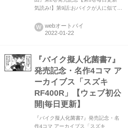
気読み!】第9話:おバイクが人に似てい
るワケ 最新刊『馬場郁子がこよなくバ
イクを愛す理由2』(著:鈴木秀吉)大好
webオートバイ
W
評発売中!
『バイク擬人化菌書7』
発売記念・名作4コマ ア
ーカイブス「スズキ
RF400R」【ウェブ初公
開|毎日更新】
『バイク擬人化菌書7』発売記念・名
作4コマ アーカイブス「スズキ