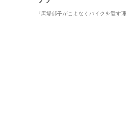
『馬場郁子がこよなくバイクを愛す理
由』第2巻発売記念【第1巻毎日更新一
気読み!】第2話:燃え上れ!友情パワーな
ワケ 最新刊『馬場郁子がこよなくバイ
クを愛す理由2』(著:鈴木秀吉)は2022
webオートバイ
W
年1月19日発売!
【連載】馬場郁子がこよ
なくバイクを愛す理由
(第二十九話:気持ちがス
レていくワケ)作:鈴木秀
吉