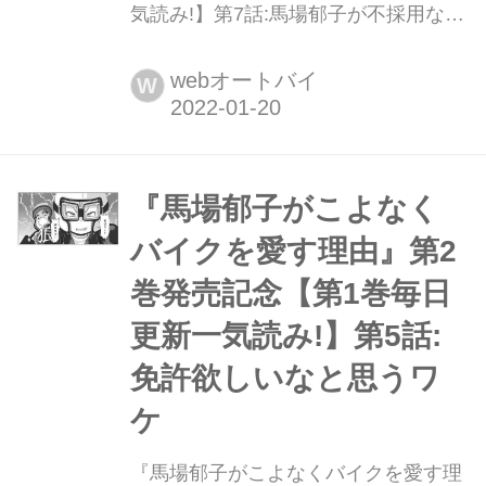
気読み!】第7話:馬場郁子が不採用なワ
ケ 最新刊『馬場郁子がこよなくバイク
を愛す理由2』(著:鈴木秀吉)大好評発
webオートバイ
W
売中!
『馬場郁子がこよなく
バイクを愛す理由』第2
巻発売記念【第1巻毎日
更新一気読み!】第5話:
免許欲しいなと思うワ
ケ
『馬場郁子がこよなくバイクを愛す理