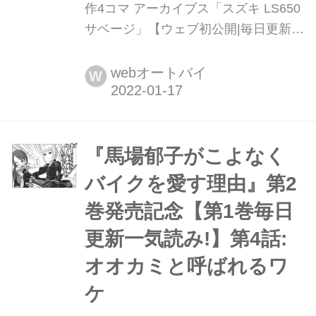
作4コマ アーカイブス「スズキ LS650
サベージ」【ウェブ初公開|毎日更新】
最新刊『バイク擬人化菌書7』(著:鈴木
秀吉)は2022年1月19日発売!
webオートバイ
W
『馬場郁子がこよなく
バイクを愛す理由』第2
巻発売記念【第1巻毎日
更新一気読み!】第4話:
オオカミと呼ばれるワ
ケ