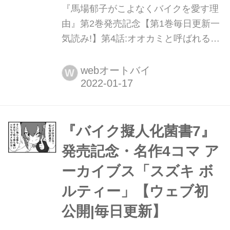
『馬場郁子がこよなくバイクを愛す理
由』第2巻発売記念【第1巻毎日更新一
気読み!】第4話:オオカミと呼ばれるワ
ケ 最新刊『馬場郁子がこよなくバイク
を愛す理由2』(著:鈴木秀吉)は2022年1
webオートバイ
W
月19日発売!
『バイク擬人化菌書7』
発売記念・名作4コマ ア
ーカイブス「スズキ ボ
ルティー」【ウェブ初
公開|毎日更新】