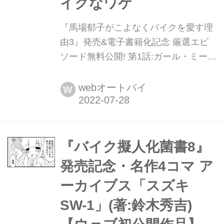
イクなワケ
『馬場郁子がこよなくバイクを愛す理
由3』発売&電子書籍化記念 厳選エピ
ソード無料公開! 第1話:ガール・ミー
ツ・バイクなワケ 『馬場郁子がこよな
くバイクを愛す理由』(著:鈴木秀吉)シ
webオートバイ
W
リーズの最新刊が全国の書店およびオ
ンライン書店で発売されました。電子
版も好評発売中。発刊を記念して、こ
こで第1話を掲載します。
『バイク擬人化菌書8』
発売記念・名作4コマ ア
ーカイブス「スズキ
SW-1」(著:鈴木秀吉)