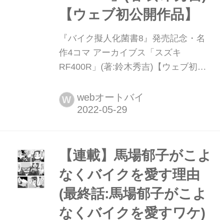
【ウェブ初公開作品】
『バイク擬人化菌書8』発売記念・名
作4コマ アーカイブス「スズキ
RF400R」(著:鈴木秀吉)【ウェブ初公
開作品】 バイク擬人化菌書シリーズの
最新刊『バイク擬人化菌書8』(著:鈴木
webオートバイ
W
秀吉)は、2022年5月31日発売! 発刊を
記念し過去の名作4コマ作品をお届け
します。
【連載】馬場郁子がこよ
なくバイクを愛す理由
(最終話:馬場郁子がこよ
なくバイクを愛すワケ)