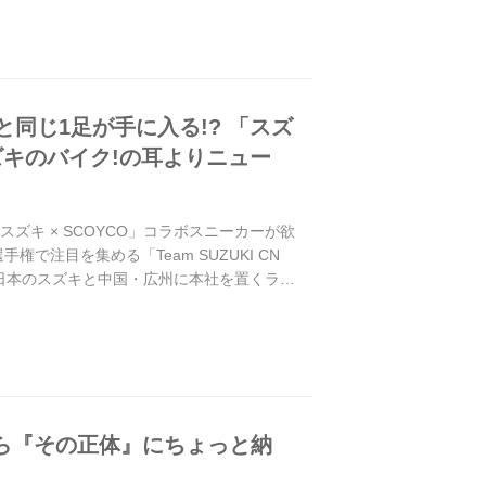
同じ1足が手に入る!? 「スズ
スズキのバイク!の耳よりニュー
ズキ × SCOYCO」コラボスニーカーが欲
で注目を集める「Team SUZUKI CN
 日本のスズキと中国・広州に本社を置くライ
たら『その正体』にちょっと納