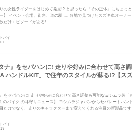
の女性ライダーをはじめて発見!? と思ったら『その正体』にちょっと納得....
ー】 イベント会場、街角、道の駅......各地で見つけたスズキ車オーナ
数だけエピソードがある!
ートバイ
タナ』をセパハンに! 走りや好みに合わせて高さ
ANA ハンドルKIT」で往年のスタイルが蘇る!?【
』をセパハンに! 走りや好みに合わせて高さ調整も可能なヨシムラ製「KAT
ズキのバイク!の耳寄りニュース】 ヨシムラジャパンからセパレートハンドル
目だけでなく、走りのキャラクターまで変えてくれる注目の新製品です
ートバイ