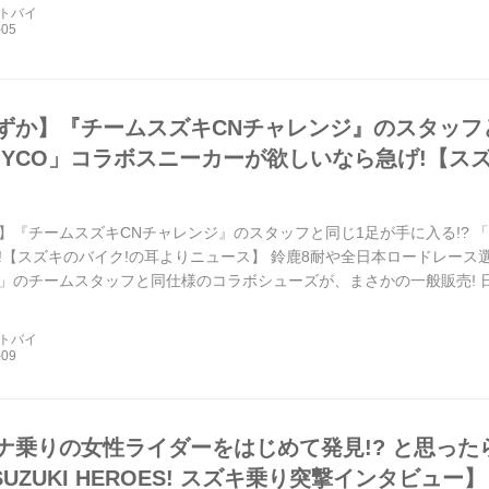
ートバイ
ずか】『チームスズキCNチャレンジ』のスタッフと
SCOYCO」コラボスニーカーが欲しいなら急げ!【
】『チームスズキCNチャレンジ』のスタッフと同じ1足が手に入る!? 「ス
【スズキのバイク!の耳よりニュース】 鈴鹿8耐や全日本ロードレース選手権
NGE」のチームスタッフと同仕様のコラボシューズが、まさかの一般販売!
ブランド「SCOYCO」が手掛けた特別な一足は、レース現場仕込...
ートバイ
ナ乗りの女性ライダーをはじめて発見!? と思っ
.【SUZUKI HEROES! スズキ乗り突撃インタビュー】