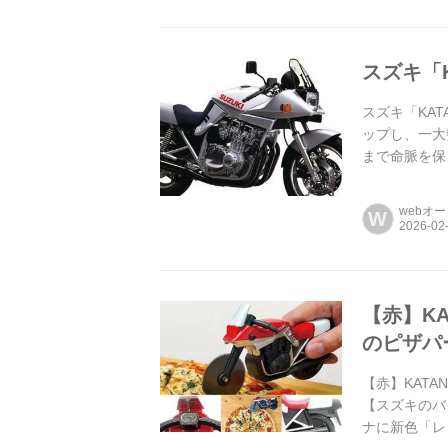
スズキ「
スズキ「KATA
ップし、一大
まで命脈を保
webオ
W
【赤】K
のピザパ
【赤】KAT
【スズキのバ
ナに新色「レ