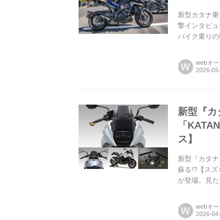
新型カタナ乗り
撃インタビュ
バイク乗りの
webオ
W
新型『カ
「KAT
ス】
新型『カタナ
蘇る!?【ス
が登場。見た
webオ
W