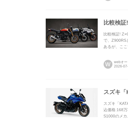
比較検証!
比較検証! Z
で、Z900
あるが、ここ
webオ
W
スズキ「
スズキ「KAT
込価格:168万
S1000のメカ