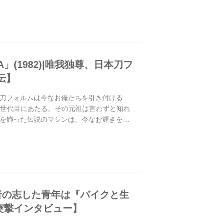
NA」(1982)|唯我独尊、日本刀フ
伝】
独尊、日本刀フォルムは今なお俺たちを引き付ける
3世代目にあたる。その元祖は言わずと知れ
ューを飾った伝説のマシンは、今なお輝きを放
学者の志した青年は『バイクと生
乗り突撃インタビュー】