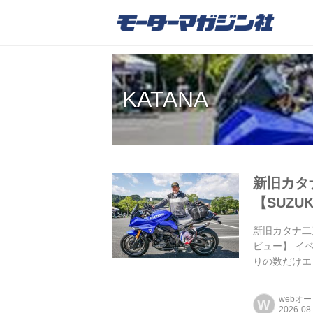
KATANA
新旧カタナ
【SUZU
新旧カタナ二刀流
ビュー】 イ
りの数だけエ
webオ
W