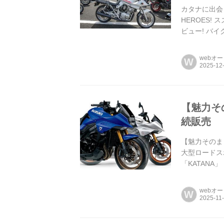
カタナに出会っ
HEROES!
ビュー! バ
webオ
W
【魅力そ
続販売
【魅力そのま
大型ロードス
「KATANA」
webオ
W