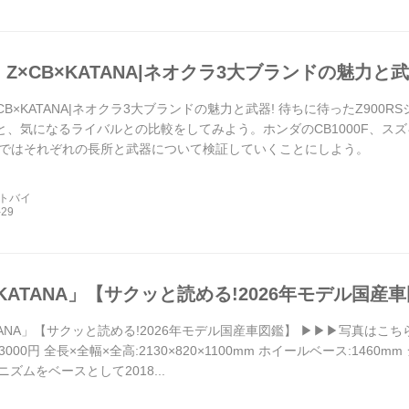
 Z×CB×KATANA|ネオクラ3大ブランドの魅力と武
×CB×KATANA|ネオクラ3大ブランドの魅力と武器! 待ちに待ったZ90
RSと、気になるライバルとの比較をしてみよう。ホンダのCB1000F、スズ
ではそれぞれの長所と武器について検証していくことにしよう。
ートバイ
KATANA」【サクッと読める!2026年モデル国産
ANA」【サクッと読める!2026年モデル国産車図鑑】 ▶▶▶写真はこちら|スズキ
3000円 全長×全幅×全高:2130×820×1100mm ホイールベース:1460mm 
ニズムをベースとして2018...