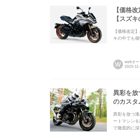
【価格改定
【スズキ
【価格改定】新
キの中でも個
webオ
W
異彩を放つ
のカスタ
異彩を放つ漆黒
ートマシンを
で徹底的に深堀
め:オ...