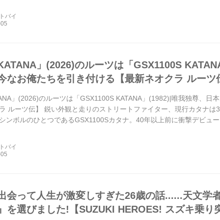
ートバイ
ATANA」(2026)のルーツは「GSX1100S KATA
今なお俺たちを引き付ける【最新ネオクラ ルーツ
ANA」(2026)のルーツは「GSX1100S KATANA」(1982)|唯我
ラ ルーツ伝】 鋭い外観と走りのストリートファイター、現行カタナは
シンボルのひとつであるGSX1100Sカタナ。40年以上前に衝撃デビ
。まとめ:オートバイ編集部▶▶▶写真はこちら|スズキ「...
ートバイ
出会って人生が激変しすぎた26歳の話......天文
を選びました!【SUZUKI HEROES! スズキ