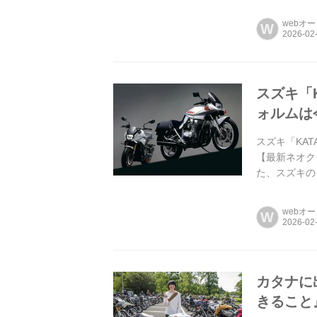
webオ
W
スズキ「K
ォルムは
スズキ「KAT
【最新ネオク
た、スズキの
ち続けている
webオ
W
カタナに
きること』