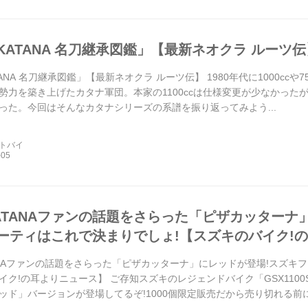
KATANA 名刀継承図鑑」【最新ネオクラ ルーツ伝
NA 名刀継承図鑑」【最新ネオクラ ルーツ伝】 1980年代に1000ccや750
勢力を築き上げたカタナ軍団。本家の1100ccは仕様変更が少なかったが
った。今回はそんなカタナシリーズの系譜を振り返ってみよう...
ートバイ
ATANAファンの話題をさらった「ピザカッターナ
ーティはこれで決まりでしょ!【スズキのバイク!
ANAファンの話題をさらった「ピザカッターナ」にレッドが登場!スズキ
イク!の耳よりニュース】 ご存知スズキのレジェンドバイク「GSX1100S
ッド」バージョンが登場してるぞ!1000個限定販売だから売り切れる前