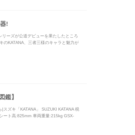
器!
0RSシリーズが公道デビューを果たしたところ
キのKATANA、三者三様のキャラと魅力が
車図鑑】
「KATANA」 SUZUKI KATANA 税
シート高:825mm 車両重量:215kg GSX-