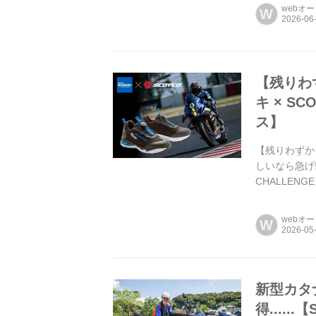
webオ
W
【残りわ
キ × 
ス】
【残りわずか
しいなら急げ!
CHALLE
ディングギア
webオ
W
新型カタ
得.....