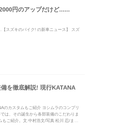
円のアップだけど......
..【スズキのバイク! の新車ニュース】 スズ
備を徹底解説! 現行KATANA
TANAのカスタムもご紹介 ヨシムラのコンプリ
記事では、その誕生から各部装備のこだわりま
もご紹介。文:中村浩文/写真:松川 忍/まと