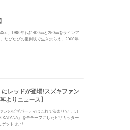
】
cc、1990年代に400ccと250ccをラインア
、たびたびの復刻版で生き永らえ、2000年
」にレッドが登場!スズキファン
の耳よりニュース】
ファンのピザパーティはこれで決まりでしょ!
 KATANA」をモチーフにしたピザカッター
にゲットせよ!