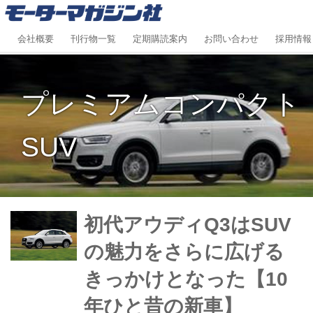
会社概要
刊行物一覧
定期購読案内
お問い合わせ
採用情報
プレミアムコンパクト
SUV
初代アウディQ3はSUV
の魅力をさらに広げる
きっかけとなった【10
年ひと昔の新車】