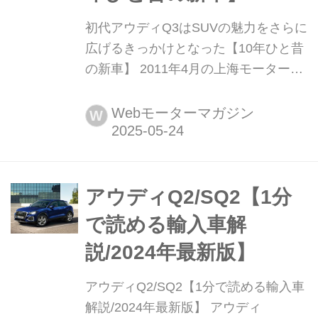
初代アウディQ3はSUVの魅力をさらに
広げるきっかけとなった【10年ひと昔
の新車】 2011年4月の上海モーターシ
ョーで世界初公開されたアウディの新
しいコンパクトSUV「Q3」が、2011
Webモーターマガジン
W
年秋になって、欧州で正式発表され
た。世界的にSUV人気が高まる中で登
場した「Q3」はどんなクルマだったの
か。ここでは発表後間もなくスイスで
アウディQ2/SQ2【1分
開催された国際試乗会の模様を振り返
で読める輸入車解
っ...
説/2024年最新版】
アウディQ2/SQ2【1分で読める輸入車
解説/2024年最新版】 アウディ