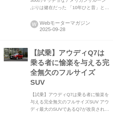
300のマッチョなアメリカンサルーン
ぶりは健在だった 「10年ひと昔」とは
よく言うが、およそ10年前のクルマは
環境や安全を重視する傾向が強まって
Webモーターマガジン
W
いた。そんな時代のニューモデル試乗
記を当時の記事と写真で紹介していこ
う。今回は、クライスラー 300だ。
【試乗】アウディQ7は
乗る者に愉楽を与える完
全無欠のフルサイズ
SUV
【試乗】アウディQ7は乗る者に愉楽を
与える完全無欠のフルサイズSUV アウ
ディ最大のSUVであるQ7が改良され