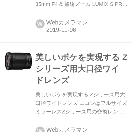
35mm F4 & 望遠ズーム LUMIX S PRO
70-200mm F2.8 O.I.S パナソニックは
フルサイズミラーレス機 LUMIX Sシリ
Webカメラマン
W
ーズ用の交換レンズ2本を発売する。
超広角ズームのLUMIX S PRO 16-
35mm F4と大口径望遠ズームのLUMIX
S PRO 70-200mm F2.8 O.I.S.の2本
美しいボケを実現する Z
で、16-35mm F4は2019年...
シリーズ用大口径ワイ
ドレンズ
美しいボケを実現する Zシリーズ用大
口径ワイドレンズ ニコンはフルサイズ
ミラーレスZシリーズ用の交換レンズ
「NIKKOR Z 24mm f/1.8 S」を2019年
10月18日に発売する。価格は13万
Webカメラマン
W