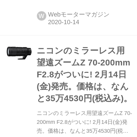
た。エクステリアは新世代デザインと
なり、V6モデルには48Vマイルドハイ
Webモーターマガジン
W
ブリッドシステムが与えられるなど、
大幅にモダナイズされたQ7の魅力に迫
る。(Motor Magazine 2020年11月号よ
り)
ニコンのミラーレス用
望遠ズームZ 70-200mm
F2.8がついに! 2月14日
(金)発売。価格は、なん
と35万4530円(税込み)。
ニコンのミラーレス用望遠ズームZ 70-
200mm F2.8がついに! 2月14日(金)発
売。価格は、なんと35万4530円(税込