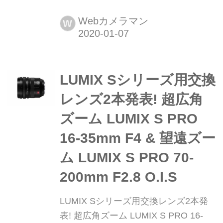
み)。 ニコンZシリーズのレンズロード
マップに掲載され、発売が待たれてい
Webカメラマン
W
たフルサイズ用Sラインの大口径望遠
ズーム「NIKKOR Z 70-200mm f/2.8
VR S」がついに発売発表された。独自
開発の特殊高分散ガラス「SRレンズ」
LUMIX Sシリーズ用交換
を新採用。2020年2月14日(金)発売。
レンズ2本発表! 超広角
価格...
ズーム LUMIX S PRO
16-35mm F4 & 望遠ズー
ム LUMIX S PRO 70-
200mm F2.8 O.I.S
LUMIX Sシリーズ用交換レンズ2本発
表! 超広角ズーム LUMIX S PRO 16-