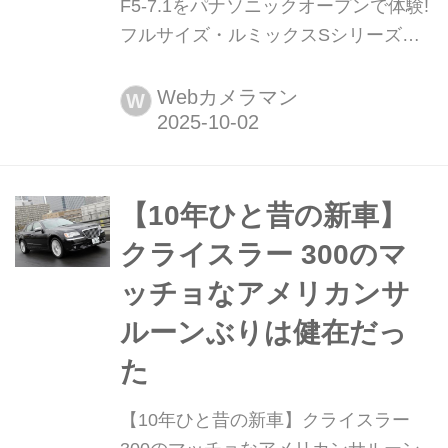
F5-7.1をパナソニックオープンで体験!
フルサイズ・ルミックスSシリーズ用
の500mmまでをカバーする待望の超望
遠ズームが登場した。開放F値をF5-
Webカメラマン
W
7.1に抑え、大きさはφ92×196.1mm、
重さは1285gと超望遠域をカバーして
いる割にはコンパクトに仕上がってい
る。そのLUMIX S 100-500mm F5-7...
【10年ひと昔の新車】
クライスラー 300のマ
ッチョなアメリカンサ
ルーンぶりは健在だっ
た
【10年ひと昔の新車】クライスラー