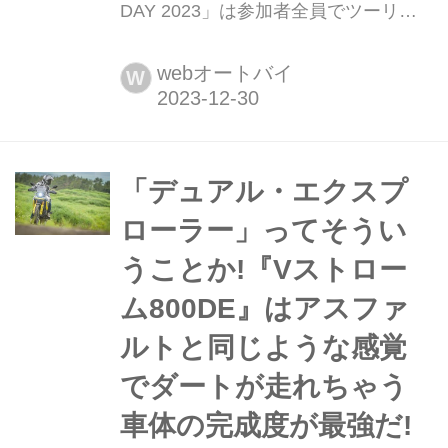
DAY 2023」は参加者全員でツーリン
グも!?【スズキのバイク!の耳寄りニュ
ース】 スズキの海外版Youtubeチャン
webオートバイ
W
ネル『Suzuki Moto Italia』に、海外で
行われている「Vストロームミーティ
ング」の動画がアップされているのを
ご存知ですか?
「デュアル・エクスプ
ローラー」ってそうい
うことか!『Vストロー
ム800DE』はアスファ
ルトと同じような感覚
でダートが走れちゃう
車体の完成度が最強だ!