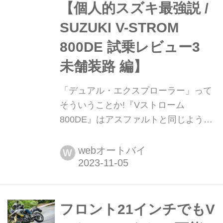
【個人的スズキ最強説 /
SUZUKI V-STROM
800DE 試乗レビュー3
未舗装路 編】
「デュアル・エクスプローラー」って
そういうことか!『Vストローム
800DE』はアスファルトと同じような
感覚でダートが走れちゃう車体の完成
度が最強だ!【個人的スズキ最強説 /
webオートバイ
W
SUZUKI V-STROM 800DE 試乗レビュ
ー3 未舗装路 編】 長距離移動のツーリ
ング性能はもちろん、ワインディング
を楽しむコーナリング性能まで、オン
フロント21インチでもV
ロード性能は文句無しの仕上がりだっ