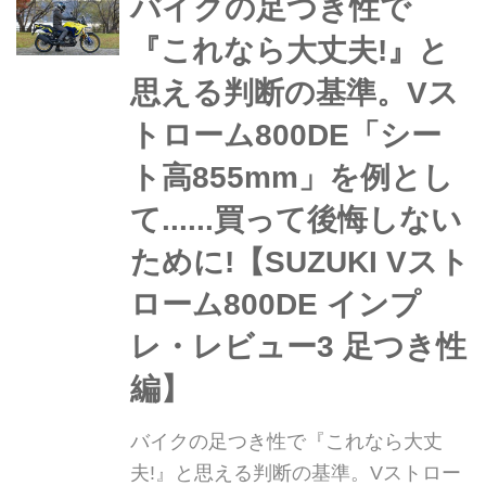
秀だという理由はここまでお伝えして
バイクの足つき性で
きた通り。でもオフロードを走らなか
『これなら大丈夫!』と
ったら「宝の持ち腐れ」になるので
思える判断の基準。Vス
は?
トローム800DE「シー
ト高855mm」を例とし
て......買って後悔しない
ために!【SUZUKI Vスト
ローム800DE インプ
レ・レビュー3 足つき性
編】
バイクの足つき性で『これなら大丈
夫!』と思える判断の基準。Vストロー