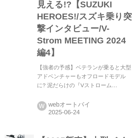
見える!?【SUZUKI
HEROES!/スズキ乗り突
撃インタビュー/V-
Strom MEETING 2024
編4】
【強者の予感】ベテランが乗ると大型
アドベンチャーもオフロードモデル
に? 泥だらけの『Vストローム
800DE』がむしろ活き活きとして見え
る!?【SUZUKI HEROES!/スズキ乗り
webオートバイ
W
突撃インタビュー/V-Strom MEETING
2024編4】 2024年11月10日に浜松の
スズキ本社で開催された「Vストロー