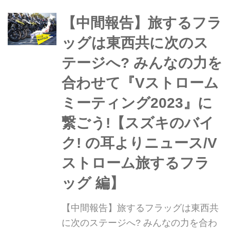
作のパラレルツインンジンを備え、フ
ロントホイールは21インチを採用。オ
【中間報告】旅するフラ
ンロード&オフロードの走行性能につ
ッグは東西共に次のス
いてレポートする。文:宮崎敬一郎、オ
テージへ? みんなの力を
ートバイ...
合わせて『Vストローム
ミーティング2023』に
繋ごう!【スズキのバイ
ク! の耳よりニュース/V
ストローム旅するフラ
ッグ 編】
【中間報告】旅するフラッグは東西共
に次のステージへ? みんなの力を合わ