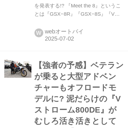
を発表する!? 『Meet the 8』というこ
とは『GSX−8R』『GSX−8S』『Vス
トローム800/DE』と同系エンジン車な
のか?【スズキのバイク! の新車ニュー
webオートバイ
W
ス】 Global Suzukiのサイト上で公開
されたティザーサイト....7月4日に何か
が起こる!?
【強者の予感】ベテラン
が乗ると大型アドベン
チャーもオフロードモ
デルに? 泥だらけの『V
ストローム800DE』が
むしろ活き活きとして