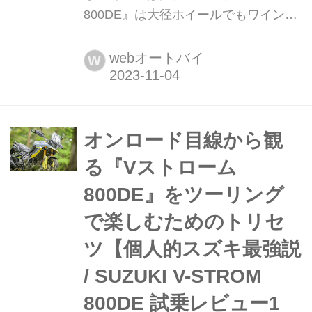
800DE』は大径ホイールでもワインデ
ィングがスポーツバイクのように走れ
るんだが!?︎【個人的スズキ最強説 /
webオートバイ
W
SUZUKI V-STROM 800DE 試乗レビュ
ー2 高速道路&ワ... 未舗装路での走破
性を高めたフロント21インチは、ツー
リング性能やコーナリング性能を“やや
オンロード目線から観
犠牲にしている”のでしょうか?......い
る『Vストローム
やいや、むしろVストローム800DEの
800DE』をツーリング
旋回力はスポーツバイクのように曲が
ってくれるんです......。
で楽しむためのトリセ
ツ【個人的スズキ最強説
/ SUZUKI V-STROM
800DE 試乗レビュー1