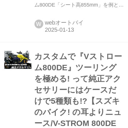
ム800DE「シート高855mm」を例とし
て......買って後悔しないために!
【SUZUKI Vストローム800DE インプ
webオートバイ
W
レ・レビュー3 足つき性 編】 バイクと
いうのは時に残酷なまでに『体格』を
要求してきます。シート高855mmの
『Vストローム800DE』もそういうバ
カスタムで『Vストロー
イクなのでしょうか......
ム800DE』ツーリング
を極める! って純正アク
セサリーにはケースだ
けで5種類も!?【スズキ
のバイク! の耳よりニュ
ース/V-STROM 800DE