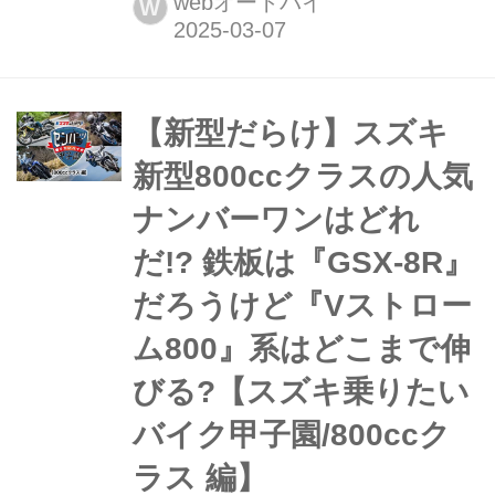
webオートバイ
W
ーバイク『Vストローム800』シリーズ
が2025モデルとして印象激変のニュー
カラーで登場! 価格も改定されていま
す!
【新型だらけ】スズキ
新型800ccクラスの人気
ナンバーワンはどれ
だ!?︎ 鉄板は『GSX-8R』
だろうけど『Vストロー
ム800』系はどこまで伸
びる?【スズキ乗りたい
バイク甲子園/800ccク
ラス 編】