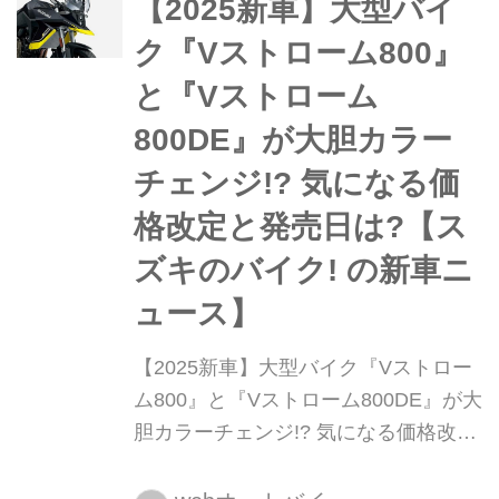
【2025新車】大型バイ
ムミーティング2024」。その会場で今
年もVストロームオーナーに突撃イン
ク『Vストローム800』
タビュー!......会場でやたら泥まみれの
と『Vストローム
『Vストローム800DE』をみつけたん
だが、一体......?
800DE』が大胆カラー
チェンジ!? 気になる価
格改定と発売日は?【ス
ズキのバイク! の新車ニ
ュース】
【2025新車】大型バイク『Vストロー
ム800』と『Vストローム800DE』が大
胆カラーチェンジ!? 気になる価格改定
と発売日は?【スズキのバイク! の新車
ニュース】 800ccの大型アドベンチャ