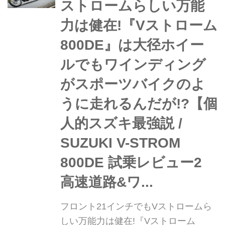
ストロームらしい万能
たVストローム800DE。今回はいよい
力は健在!『Vストローム
よ未舗装路での走破性をテスト!......な
んですが、大型アドベンチャーバイク
800DE』は大径ホイー
でダート走行って一般ライダーでも本
ルでもワインディング
当に楽しめるの!?︎
がスポーツバイクのよ
うに走れるんだが!?︎【個
人的スズキ最強説 /
SUZUKI V-STROM
800DE 試乗レビュー2
高速道路&ワ...
フロント21インチでもVストロームら
しい万能力は健在!『Vストローム