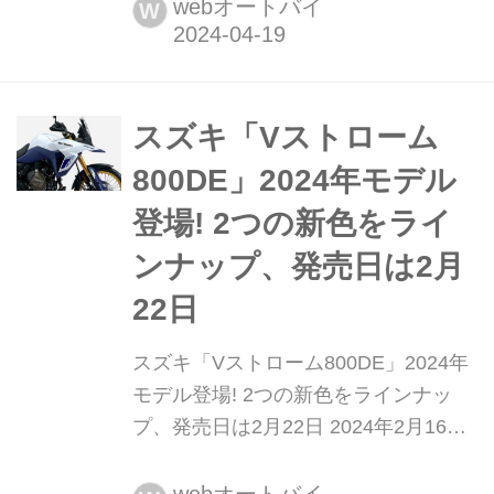
イク!の動画ニュース】 スズキの海外
webオートバイ
W
版Youtubeチャンネル『Suzuki Moto
Italia』に、Vストローム800DEの「ジ
ェベル」仕様の映像が公開されている
のをご存知ですか?この映像が無茶苦
スズキ「Vストローム
茶カッコイイんです!
800DE」2024年モデル
登場! 2つの新色をライ
ンナップ、発売日は2月
22日
スズキ「Vストローム800DE」2024年
モデル登場! 2つの新色をラインナッ
プ、発売日は2月22日 2024年2月16
日、スズキ二輪はスポーツアドベンチ
ャーツアラー「Vストローム800DE」