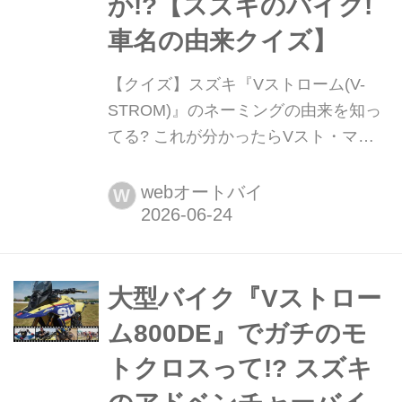
か!?【スズキのバイク!
車名の由来クイズ】
【クイズ】スズキ『Vストローム(V-
STROM)』のネーミングの由来を知っ
てる? これが分かったらVスト・マニ
ア確定か!?【スズキのバイク! 車名の由
来クイズ】 スズキのアドベンチャーバ
webオートバイ
W
イクを代表する「Vストローム」シリ
ーズ。その名前にはどんな意味が込め
られているのかご存じでしょうか?今
回の記事では、まずネーミングの由来
大型バイク『Vストロー
をクイズ形式で紐解きながら、そのコ
ム800DE』でガチのモ
ンセプトに迫ります。
トクロスって!? スズキ