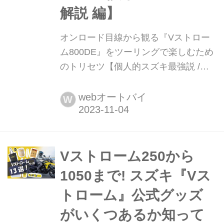
解説 編】
オンロード目線から観る『Vストロー
ム800DE』をツーリングで楽しむため
のトリセツ【個人的スズキ最強説 /
SUZUKI V-STROM 800DE 試乗レビュ
ー1 解説 編】 「未舗装路走行ありきの
webオートバイ
W
フロント21インチで開発され、Vスト
ロームシリーズ最長となる前後220mm
のサスペンションストローク量を確保
した『Vストローム800DE』ですが、
Vストローム250から
シートも高そうだし普通のツーリング
1050まで! スズキ『Vス
が楽しめるのかどうかちょっと心配で
トローム』公式グッズ
す......
がいくつあるか知って