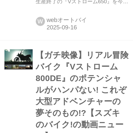
生産終了の『Vストローム650』を今の
うちに買っておくべき人とは?【スズ
キ Vストローム800 / ツーリングイン
webオートバイ
W
プレ・レビュー4 ワインディング 編】
生産終了の『Vストローム650』と新型
『Vストローム800』のどちらを買うべ
きか。そんな風に迷っている人がいた
【ガチ映像】リアル冒険
ら、ひとつの参考までにどうぞ。
バイク『Vストローム
800DE』のポテンシャ
ルがハンパない! これぞ
大型アドベンチャーの
夢そのもの!?【スズキ
のバイク!の動画ニュー