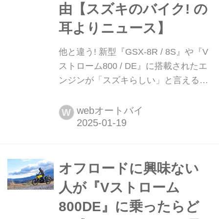
由【スズキのバイク! の
耳よりニュース】
他と違う! 新型『GSX-8R / 8S』や『V
ストローム800 / DE』に搭載されたエ
ンジンが「スズキらしい」と言える理
由【スズキのバイク! の耳よりニュー
ス】 2023年に登場した『GSX-8S』に
webオートバイ
W
初搭載されたスズキの新型並列2気筒
エンジン。現時点では搭載機種も4モ
デルに増えたこのエンジンのどこがす
ごい?
オフロードに興味ない
人が『Vストローム
800DE』に乗ったらど