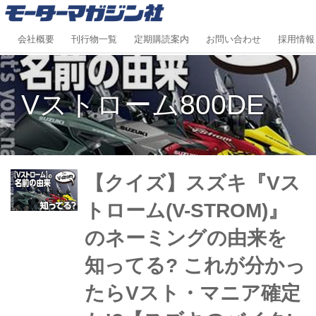
会社概要
刊行物一覧
定期購読案内
お問い合わせ
採用情報
Vストローム800DE
【クイズ】スズキ『Vス
トローム(V-STROM)』
のネーミングの由来を
知ってる? これが分かっ
たらVスト・マニア確定