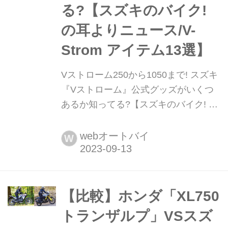
る?【スズキのバイク!
の耳よりニュース/V-
Strom アイテム13選】
Vストローム250から1050まで! スズキ
『Vストローム』公式グッズがいくつ
あるか知ってる?【スズキのバイク! の
耳よりニュース/V-Strom アイテム13
選】 スズキのオンラインショッピング
webオートバイ
W
モール「S-MALL」では「Vストロー
ム」シリーズのグッズを多数展開中!13
個のアイテムをまとめた特設ページで
お気に入りのアイテムを見つけよう!
【比較】ホンダ「XL750
トランザルプ」VSスズ