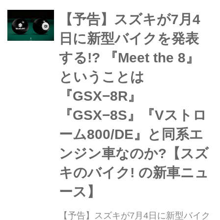
ストロームミーティング2024」。その
会場で今年もVストロームオーナーに
【予告】スズキが7月4
突撃インタビュー!今年はどんなライダ
日に新型バイクを発表
ーに出会えるのか......!?
する!? 『Meet the 8』
ということは
『GSX−8R』
『GSX−8S』『Vストロ
ーム800/DE』と同系エ
ンジン車なのか?【スズ
キのバイク! の新車ニュ
ース】
【予告】スズキが7月4日に新型バイク