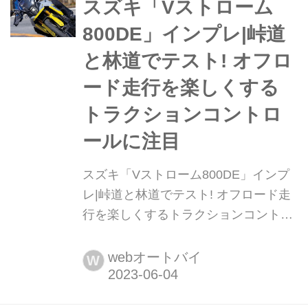
年デビューの新型車。それぞれのキャ
スズキ「Vストローム
ラクターの違いを検証していく。文:宮
800DE」インプレ|峠道
崎敬一郎、オートバイ編集部/写真:南
と林道でテスト! オフロ
孝幸
ード走行を楽しくする
トラクションコントロ
ールに注目
スズキ「Vストローム800DE」インプ
レ|峠道と林道でテスト! オフロード走
行を楽しくするトラクションコントロ
ールに注目 盛り上がりを見せているミ
ドルアドベンチャークラスにスズキが
webオートバイ
W
自信を持って投入したニューモデル、
Vストローム800DE。コンパクトな新