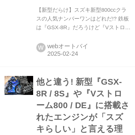
【新型だらけ】スズキ新型800ccクラ
スの人気ナンバーワンはどれだ!?︎ 鉄板
は『GSX-8R』だろうけど『Vストロー
ム800』系はどこまで伸びる?【スズキ
乗りたいバイク甲子園/800ccクラス
webオートバイ
W
編】 いま買えるスズキの全ラインアッ
プモデルから「乗りたいバイクNo.1」
をみんなの投票で決める選抜総選挙を
開催! 新型だらけの800ccクラスの人気
他と違う! 新型『GSX-
No.1はどれだ!?︎
8R / 8S』や『Vストロ
ーム800 / DE』に搭載さ
れたエンジンが「スズ
キらしい」と言える理