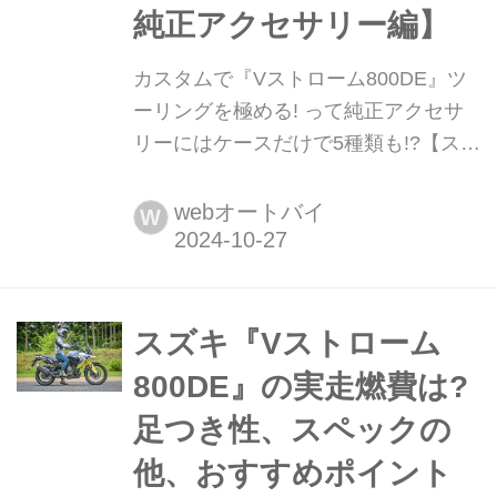
純正アクセサリー編】
カスタムで『Vストローム800DE』ツ
ーリングを極める! って純正アクセサ
リーにはケースだけで5種類も!?【スズ
キのバイク! の耳よりニュース/V-
STROM 800DE 純正アクセサリー編】
webオートバイ
W
『Vストローム800DE』の純正アクセ
サリーパーツを紹介! もともと長距離
走行に特化したVストロームシリーズ
ですが、アクセサリーでさらにパワー
スズキ『Vストローム
アップしますよ!
800DE』の実走燃費は?
足つき性、スペックの
他、おすすめポイント