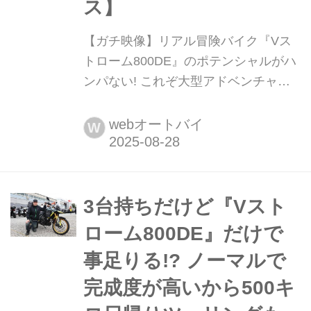
ス】
【ガチ映像】リアル冒険バイク『Vス
トローム800DE』のポテンシャルがハ
ンパない! これぞ大型アドベンチャー
の夢そのもの!?【スズキのバイク!の動
画ニュース】 スズキの海外版YouTube
webオートバイ
W
サイト「Suzuki Australia」に「Vスト
ローム800DE」で大草原を走る林道ツ
ーリングムービーが公開されているの
はご存じですか?
3台持ちだけど『Vスト
ローム800DE』だけで
事足りる!? ノーマルで
完成度が高いから500キ