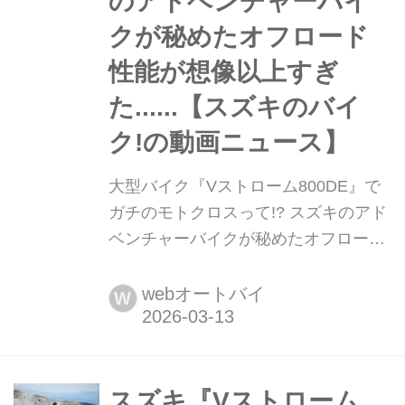
のアドベンチャーバイ
クが秘めたオフロード
性能が想像以上すぎ
た......【スズキのバイ
ク!の動画ニュース】
大型バイク『Vストローム800DE』で
ガチのモトクロスって!? スズキのアド
ベンチャーバイクが秘めたオフロード
性能が想像以上すぎた......【スズキの
バイク!の動画ニュース】 スズキの海
webオートバイ
W
外版YouTubeサイト「Suzuki Moto
France」に、スズキ最強のオフロード
性能を誇る「Vストローム800DE」で
ガチのモトクロス・レースに参戦して
スズキ『Vストローム