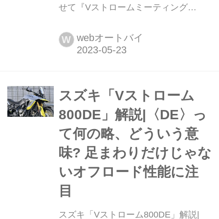
せて『Vストロームミーティング
2023』に繋ごう!【スズキのバイク! の
耳よりニュース/Vストローム旅するフ
webオートバイ
W
ラッグ 編】 『Vストロームミーティン
グ2022』でスタートした「Vストロー
ム旅するフラッグ2022→2023」。そ
ろそろ折り返し地点を迎える頃です
スズキ「Vストローム
が、東西のフラッグ共に少し動きがあ
800DE」解説|〈DE〉っ
ったようですよ?
て何の略、どういう意
味? 足まわりだけじゃな
いオフロード性能に注
目
スズキ「Vストローム800DE」解説|