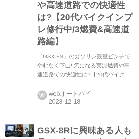
や高速道路での快適性
は?【20代バイクインプ
レ修行中/3燃費&高速道
路編】
『GSX-8S』のガソリン残量ピンチで
やむなく下山! 気になる実測燃費や高
速道路での快適性は?【20代バイクイ
ンプレ修行中/3燃費&高速道路編】 ワ
インディングでのスポーツライディン
webオートバイ
W
グに夢中になるあまり、ガソリンの残
量が少なくなってしまった『GSX-
8S』。しかしガソリンスタンドに着い
て見ると......?
GSX-8Rに興味ある人も