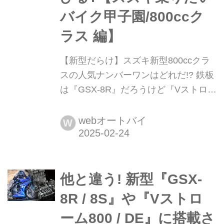
バイク甲子園/800ccク
ラス 編】
【新型だらけ】スズキ新型800ccクラ
スの人気ナンバーワンはどれだ!?︎ 鉄板
は『GSX-8R』だろうけど『Vストロー
ム800』系はどこまで伸びる?【スズキ
乗りたいバイク甲子園/800ccクラス
webオートバイ
W
編】 いま買えるスズキの全ラインアッ
プモデルから「乗りたいバイクNo.1」
をみんなの投票で決める選抜総選挙を
他と違う! 新型『GSX-
開催! 新型だらけの800ccクラスの人気
No.1はどれだ!?︎
8R / 8S』や『Vストロ
ーム800 / DE』に搭載さ