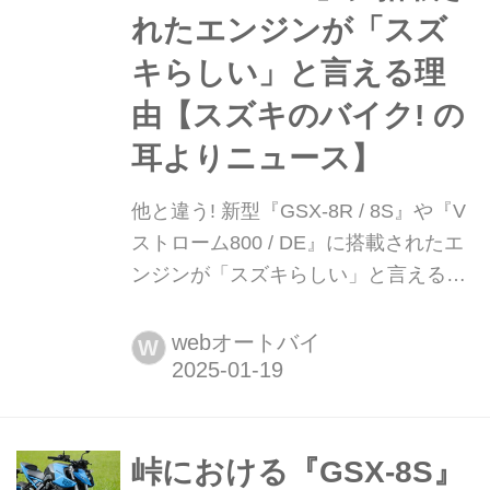
れたエンジンが「スズ
キらしい」と言える理
由【スズキのバイク! の
耳よりニュース】
他と違う! 新型『GSX-8R / 8S』や『V
ストローム800 / DE』に搭載されたエ
ンジンが「スズキらしい」と言える理
由【スズキのバイク! の耳よりニュー
ス】 2023年に登場した『GSX-8S』に
webオートバイ
W
初搭載されたスズキの新型並列2気筒
エンジン。現時点では搭載機種も4モ
デルに増えたこのエンジンのどこがす
ごい?
峠における『GSX-8S』