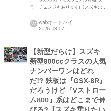
ラーチェンジもあります!【スズキのバ
イク! の新車ニュース】 スズキの新型
800ccシリーズ『GSX-8R』と『GSX-
webオートバイ
W
8S』が2025モデルとして価格の改定
となりました!
【新型だらけ】スズキ
新型800ccクラスの人気
ナンバーワンはどれ
だ!?︎ 鉄板は『GSX-8R』
だろうけど『Vストロー
ム800』系はどこまで伸
びる?【スズキ乗りたい