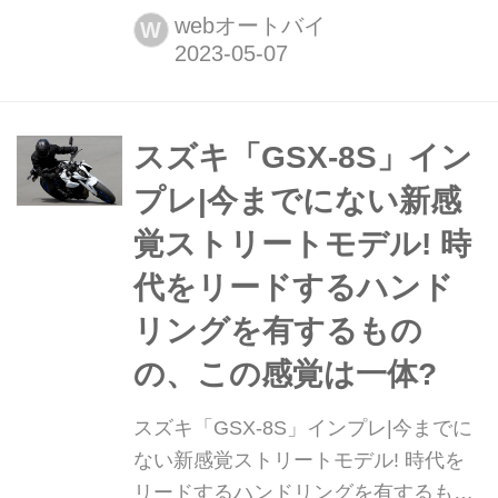
S125 試乗レビュー1 解説編】 スズキ
webオートバイ
W
の原付二種/125ccスポーツモデルとし
てラインアップされている「GSX-
S125」。その排気量やサイズ的にもシ
ティランを中心としたファンバイクか
スズキ「GSX-8S」イン
と思っていたら、ガチのスポーツバイ
プレ|今までにない新感
クすぎてビビりました。
覚ストリートモデル! 時
代をリードするハンド
リングを有するもの
の、この感覚は一体?
スズキ「GSX-8S」インプレ|今までに
ない新感覚ストリートモデル! 時代を
リードするハンドリングを有するもの