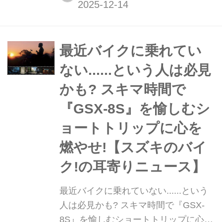
編】 ネイキッドのGSX-8Sよりも『高
負荷に耐えられる』というGSX-8Rの
理由の一端を発見したかも? というこ
とはひょっとしてこれ、8Rに8Sみた
最近バイクに乗れてい
いな軽快さをブラスできるってこと
ない......という人は必見
か?
かも? スキマ時間で
『GSX-8S』を愉しむシ
ョートトリップに心を
燃やせ!【スズキのバイ
ク!の耳寄りニュース】
最近バイクに乗れていない......という
人は必見かも? スキマ時間で『GSX-
8S』を愉しむショートトリップに心を