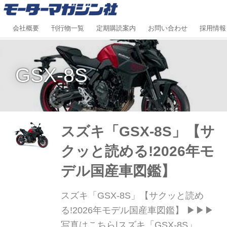
会社概要
刊行物一覧
定期購読案内
お問い合わせ
採用情報
GSX-8S
スズキ「GSX-8S」【サ
クッと読める!2026年モ
デル国産車図鑑】
スズキ「GSX-8S」【サクッと読め
る!2026年モデル国産車図鑑】 ▶▶▶
写真はこちら|スズキ「GSX-8S」