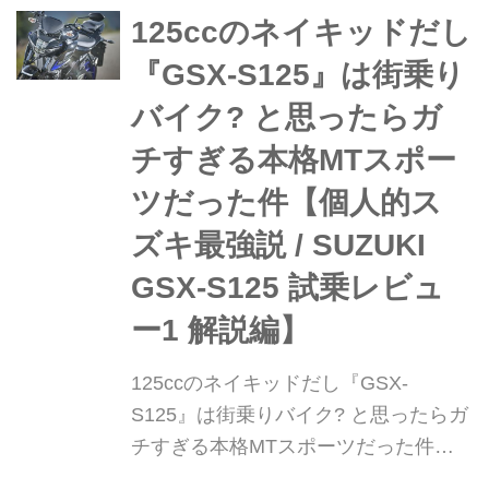
価格:106万7000円 スリムで扱いやす
125ccのネイキッドだし
いストリートファイター スズ...
『GSX-S125』は街乗り
バイク? と思ったらガ
チすぎる本格MTスポー
ツだった件【個人的ス
ズキ最強説 / SUZUKI
GSX-S125 試乗レビュ
ー1 解説編】
125ccのネイキッドだし『GSX-
S125』は街乗りバイク? と思ったらガ
チすぎる本格MTスポーツだった件
【個人的スズキ最強説 / SUZUKI GSX-