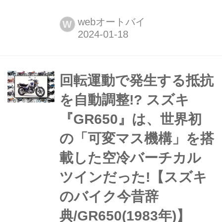
もの【スズキ GSX-8R イメージインプ
レ】 ついに国内仕様が発表されたフル
webオートバイ
W
カウルスポーツ『GSX-8R』ですが、
先日乗った『Vストローム800』とベー
スモデルの『GSX-8S』を軸にして、
どんな走りをするバイクになるかを予
回転運動で発生する抵抗
測してみました!
を自動調整!?︎ スズキ
『GR650』は、世界初
の「可変マス機構」を搭
載した空冷バーチカル
ツインだった!【スズキ
のバイク今昔辞
典/GR650(1983年)】