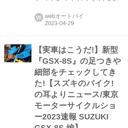
の、この感覚は一体? 2023年3月24日
に国内販売が開始されたスズキ・
webオートバイ
W
GSX-8S。街乗りをメインに、首都高
速から新東名といった高速道路走行ま
で試乗した感想を掲載する。文:山口銀
次郎/写真:西野鉄兵
【実車はこうだ!】新型
『GSX-8S』の足つきや
細部をチェックしてき
た!【スズキのバイク!
の耳よりニュース/東京
モーターサイクルショ
ー2023速報 SUZUKI
GSX-8S 編】