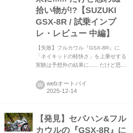
拾い物が!?【SUZUKI
GSX-8R / 試乗インプ
レ・レビュー 中編】
【失敗】フルカウル『GSX-8R』に
「ネイキッドの軽快さ」を上乗せする
実験は予想外の結果に...... だけど思わ
ぬ拾い物が!?【SUZUKI GSX-8R / 試乗
インプレ・レビュー 中編】 ひょんな
webオートバイ
W
ことで発見したフルカウルスポーツ
『GSX-8R』とネイキッド『GSX-8S』
の違い。8Rにネイキッドの軽快さを追
加してみようと実験してみた結果がこ
【発見】セパハン&フル
ちらです。
カウルの『GSX-8R』に