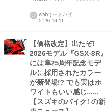
SUZUKI GSX-8S 税込価格:116万6000
円 全長×全幅×全
webオートバイ
W
高:2115×775×1105mm ホイールベー
ス:1465mm シート高:810mm 車両重
量:202kg 縦に2灯配置されたLEDヘッ
ドライトを採用したフロン...
【価格改定】出たぞ!
2026モデル『GSX-8R』
には隼25周年記念モデ
ルに採用されたカラー
が新登場!? でも実はホ
ワイトもいい感じ......
【スズキのバイク! の新