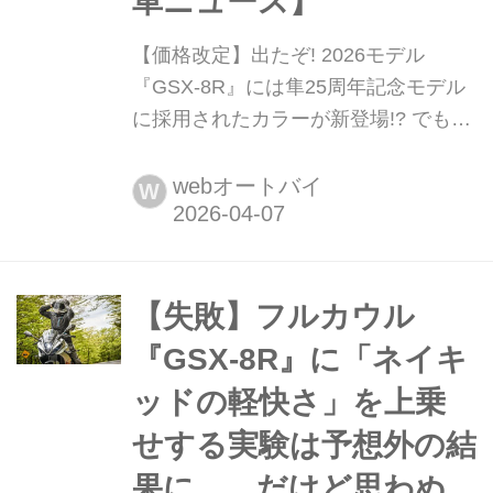
車ニュース】
【価格改定】出たぞ! 2026モデル
『GSX-8R』には隼25周年記念モデル
に採用されたカラーが新登場!? でも実
はホワイトもいい感じ......【スズキの
バイク! の新車ニュース】 スズキが
webオートバイ
W
GSX-8Rの2026モデルを発表! 今まで
にないインパクトの8Rが出てきたぞ!?
【失敗】フルカウル
『GSX-8R』に「ネイキ
ッドの軽快さ」を上乗
せする実験は予想外の結
果に...... だけど思わぬ