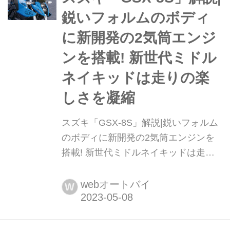
鋭いフォルムのボディ
に新開発の2気筒エンジ
ンを搭載! 新世代ミドル
ネイキッドは走りの楽
しさを凝縮
スズキ「GSX-8S」解説|鋭いフォルム
のボディに新開発の2気筒エンジンを
搭載! 新世代ミドルネイキッドは走り
の楽しさを凝縮 スズキ「GSX-8S」特
徴 SUZUKI GSX-8S 総排気量:775cc エ
webオートバイ
W
ンジン形式:水冷4ストDOHC4バルブ並
列2気筒 シート高:810mm 車両重
量:202kg 発売日:2023年3月24日 税込