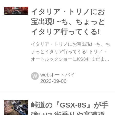
をご存知ですか?
イタリア・トリノにお
宝出現! ~ち、ちょっと
イタリア行ってくる!
イタリア・トリノにお宝出現! ~ち、ち
ょっとイタリア行ってくる! トリノ・
オートルックショーにKS34! まだまだ
猛暑が収まらない9月ですが、これか
らは2024年に向けて徐々にニューモデ
webオートバイ
W
ルとか、モーターショーなんかが騒が
しくなりはじめる時期でもあります。
と、スズキ・イタリアでお宝情報発見!
実はいま、イタリア・トリノで「オー
峠道の『GSX-8S』が手
トルックショー」...