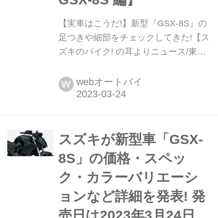
【実車はこうだ!】新型『GSX-8S』の
足つきや細部をチェックしてきた!【ス
ズキのバイク! の耳よりニュース/東京
モーターサイクルショー2023速報
SUZUKI GSX-8S 編】 東京モーターサ
webオートバイ
W
イクルショーのスズキブースで、待ち
に待った新型ネイキッドスポーツ
『GSX-8S』の実車に触れてきました!
現地での写真や、ライディングポジシ
スズキが新型車「GSX-
ョン、足つきなど、速報レポートをお
8S」の価格・スペッ
届けします!
ク・カラーバリエーシ
ョンなど詳細を発表! 発
売日は2023年3月24日