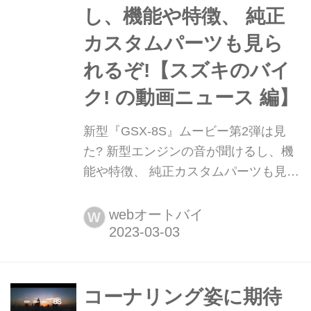
し、機能や特徴、 純正
カスタムパーツも見ら
れるぞ!【スズキのバイ
ク! の動画ニュース 編】
新型『GSX-8S』ムービー第2弾は見
た? 新型エンジンの音が聞けるし、機
能や特徴、 純正カスタムパーツも見ら
れるぞ!【スズキのバイク! の動画ニュ
ース 編】 先日、スズキの海外版
webオートバイ
W
YouTubeチャンネル「Suzuki Global」
で、新型ミドルネイキッドスポーツ
『GSX-8S』の機能や特徴を紹介した
動画が公開されています!
コーナリング姿に期待