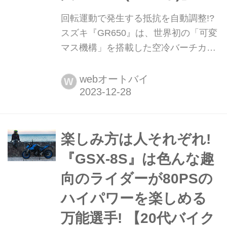
回転運動で発生する抵抗を自動調整!?︎
スズキ『GR650』は、世界初の「可変
マス機構」を搭載した空冷バーチカル
ツインだった!【スズキのバイク今昔辞
典/GR650(1983年)】 今となってはな
webオートバイ
W
かなか見ることが難しくなった貴重な
「スズキの歴代バイク」を紹介する連
載企画。 そんなスズキの歴代バイクを
振り返りながら、もし「今のバイクに
楽しみ方は人それぞれ!
例えるなら...?」と、編集部 岩瀬が独
『GSX-8S』は色んな趣
断と偏見で選んでみたいと思います。
向のライダーが80PSの
今回は空冷バーチカルツインエンジン
を搭載した「GR650...
ハイパワーを楽しめる
万能選手! 【20代バイク