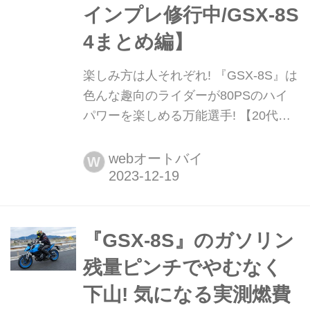
インプレ修行中/GSX-8S
4まとめ編】
楽しみ方は人それぞれ! 『GSX-8S』は
色んな趣向のライダーが80PSのハイ
パワーを楽しめる万能選手! 【20代バ
イクインプレ修行中/GSX-8S 4まとめ
編】 市街地・ワインディング加えて高
webオートバイ
W
速道路を1日『GSX-8S』で走り回って
みて感じた個人的な感想をまとめます!
『GSX-8S』のガソリン
残量ピンチでやむなく
下山! 気になる実測燃費