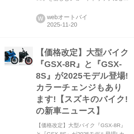
燃やせ!【スズキのバイク!の耳寄りニ
ュース】 これなら忙しいビズネスマン
webオートバイ
W
の日常でも実践できる!スキマ時間を利
用して「バイクに乗りたくなる」おす
すめのショートツーリング映像があり
ました。
【価格改定】大型バイク
『GSX-8R』と『GSX-
8S』が2025モデル登場!
カラーチェンジもあり
ます!【スズキのバイク!
の新車ニュース】
【価格改定】大型バイク『GSX-8R』
と『GSX-8S』が2025モデル登場! カ