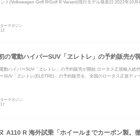
ト(Volkswagen Golf R/Golf R Variant)現行モデル発表日:2022年
ーターマガジン
初の電動ハイパーSUV「ヱレトレ」の予約販売が
電動ハイパーSUV「ヱレトレ」の予約販売が開始 ロータス正規輸入総代理
SUV「ヱレトレ(ELETRE)」の予約販売を、全国のロータス正規ディー
ーターマガジン
ヌ A110 R 海外試乗「ホイールまでカーボン製