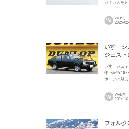
ジオカ氏を起
より新型「Gol
Webモ
W
いすゞジェ
ジェスト1
いすゞジェミニ
年~55年(
ポーツの魅力
Volum...
Webモ
W
フォルク