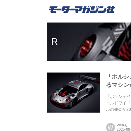
R
「ポルシェ
るマシン
「ポルシェ9
ールドワイド
ルの発売が2
様々な改良が
Webモ
W