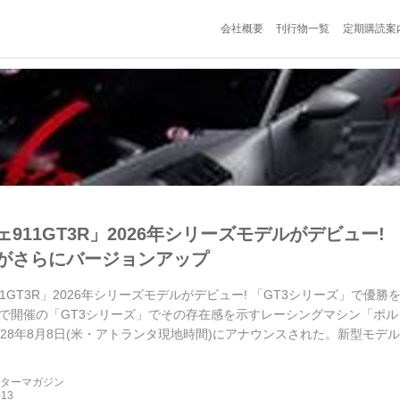
会社概要
刊行物一覧
定期購読案
911GT3R」2026年シリーズモデルがデビュー!
がさらにバージョンアップ
11GT3R」2026年シリーズモデルがデビュー! 「GT3シリーズ」で優
で開催の「GT3シリーズ」でその存在感を示すレーシングマシン「ポルシェ
028年8月8日(米・アトランタ現地時間)にアナウンスされた。新型モ
施されている。
ーターマガジン