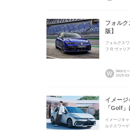
フォルクス
版】
フォルクスワー
フ R ヴァリアン
Webモ
W
イメージ
「Gol
イメージキャ
ルクスワーゲ