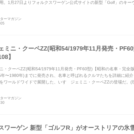
用。1月27日よりフォルクスワーゲン公式サイトの新型「Golf」のキーヴ
f」の...
ーターマガジン
ミニ・クーペZZ(昭和54/1979年11月発売・PF
08】
・クーペZZ(昭和54/1979年11月発売・PF60型)【昭和の名車・完全
1955年〜1980年)までに発売され、名車と呼ばれるクルマたちを詳細に紹
をワールドワイドで展開した、いすゞジェミニ・クーペZZの登場だ。(
ーターマガジン
スワーゲン 新型「ゴルフR」がオーストリアの氷