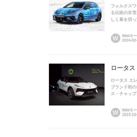
フォルクスワ
る伝統の氷雪
しく幕を切っ
Webモ
W
ロータス
ロータス エ
ブランド初の
ス・チャップ
Webモ
W