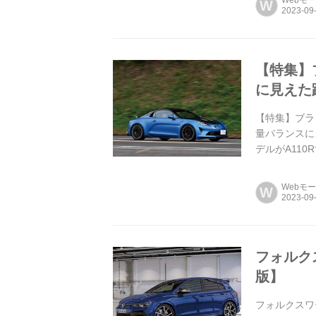
W
【特集】
に見えた
【特集】ブラ
量バランスに
デルがA110Rで
Webモ
W
フォルクス
版】
フォルクスワー