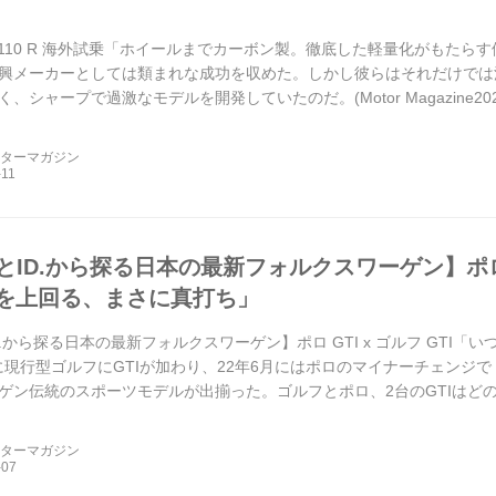
A110 R 海外試乗「ホイールまでカーボン製。徹底した軽量化がもたら
興メーカーとしては類まれな成功を収めた。しかし彼らはそれだけでは満
、シャープで過激なモデルを開発していたのだ。(Motor Magazine20
ーターマガジン
とID.から探る日本の最新フォルクスワーゲン】ポロ G
を上回る、まさに真打ち」
D.から探る日本の最新フォルクスワーゲン】ポロ GTI x ゴルフ GTI
2月に現行型ゴルフにGTIが加わり、22年6月にはポロのマイナーチェンジ
ゲン伝統のスポーツモデルが出揃った。ゴルフとポロ、2台のGTIはど
。(Motor ...
ーターマガジン