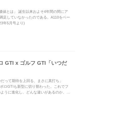
す価値とは」 誕生以来およそ4年間の間にア
足していなかったのである。A110をベー
23年5月号より)
TI x ゴルフ GTI「いつだ
「いつだって期待を上回る、まさに真打ち」
で ポロGTIも新型に切り替わった。これでフ
のように進化し、どんな違いがあるのか、そ