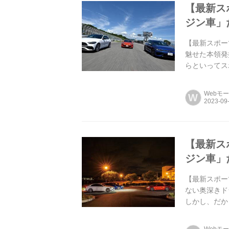
【最新ス
ジン車」
【最新スポー
魅せた本領発
らといってス
600km以
Webモ
W
【最新ス
ジン車」
【最新スポー
ない奥深きド
しかし、だか
S/フォルクスワ
Webモ