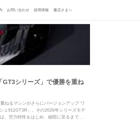
内
お問い合わせ
採用情報
書店さまへ
 「GT3シリーズ」で優勝を重ね
勝を重ねるマシンがさらにバージョンアップ ワ
911GT3R」。その2026年シリーズモデ
デルは、空力特性をはじめ、細部に至るまで