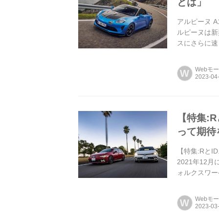
とは」
アルピーヌ 
ルピーヌは新
スにさらに速く
Webモ
W
【特集:R
って期待
【特集:RとI
2021年1
ォルクスワー
の走りを確かめた
Webモ
W