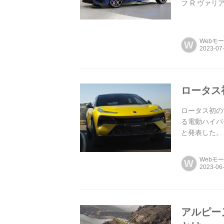
フ R ヴァリアン
Webモ
W
ロータス
ロータス初の
る電動ハイパー
と発表した。
Webモ
W
アルピー