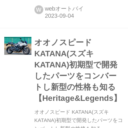
ジェンズ公式サイト ▶▶▶カスタムと
webオートバイ
W
メンテナンスのことならヘリテイジ&
レジェンズ handl-mag.com これから
の金属パーツの試作用テストベッドに
もなった 「新車から乗られているオー
オオノスピード
ナーさんの車両で、2006年頃に前後18
KATANA(スズキ
インチホイール仕様で作ったんです。
KATANA)初期型で開発
そ...
したパーツをコンバー
トし新型の性格も知る
【Heritage&Legends】
オオノスピード KATANA(スズキ
KATANA)初期型で開発したパーツをコ