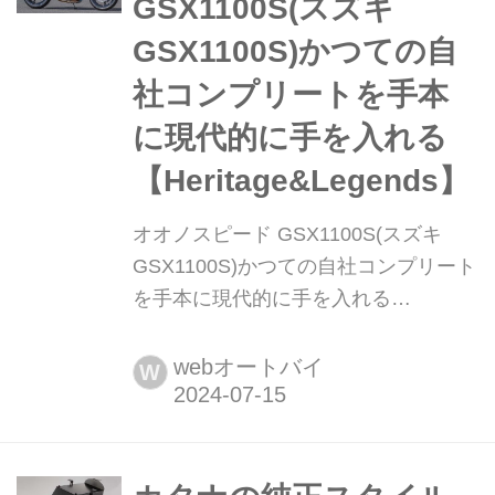
GSX1100S(スズキ
立てる手法を見ていこう。※本企画
GSX1100S)かつての自
は...
社コンプリートを手本
に現代的に手を入れる
【Heritage&Legends】
オオノスピード GSX1100S(スズキ
GSX1100S)かつての自社コンプリート
を手本に現代的に手を入れる
【Heritage&Legends】 ヘリテイジ&レ
ジェンズ 公式サイト ▶▶▶カスタム
webオートバイ
W
とメンテナンスのことならヘリテイジ
&レジェンズ handl-mag.com 純正スペ
ックの中に時代の進化が採り入れられ
る スクリーンやカウルなど独特のスタ