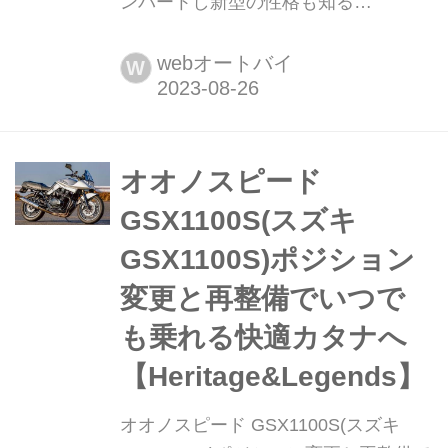
ンバートし新型の性格も知る
【Heritage&Legends】 ヘリテイジ&レ
ジェンズ 公式サイト ▶▶▶カスタム
webオートバイ
W
とメンテナンスのことならヘリテイジ
&レジェンズ handl-mag.com メーカー
の考え方にも注目してパーツや車両を
作る 「II型のI型仕様ですね(笑)」と、
オオノスピード
このKATANAを前にしてオオノスピー
GSX1100S(スズキ
ド・大野さん。 「II型(M2...
GSX1100S)ポジション
変更と再整備でいつで
も乗れる快適カタナへ
【Heritage&Legends】
オオノスピード GSX1100S(スズキ