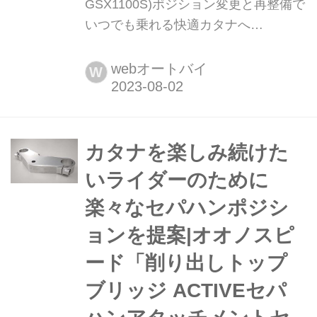
GSX1100S)ポジション変更と再整備で
いつでも乗れる快適カタナへ
【Heritage&Legends】 ヘリテイジ&レ
ジェンズ 公式サイト ▶▶▶カスタム
webオートバイ
W
とメンテナンスのことならヘリテイジ
&レジェンズ handl-mag.com 本質はそ
のままに専門店のノウハウで楽しみを
大きくする 50歳を超えてからも
カタナを楽しみ続けた
GSX1100Sカタナに楽しく乗れれ
いライダーのために
ば......。この車両はオーナーが手放し
楽々なセパハンポジシ
そうにな...
ョンを提案|オオノスピ
ード「削り出しトップ
ブリッジ ACTIVEセパ