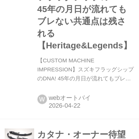
45年の月日が流れても
ブレない共通点は残さ
れる
【Heritage&Legends】
【CUSTOM MACHINE
IMPRESSION】スズキフラッグシップ
のDNA! 45年の月日が流れてもブレな
い共通点は残される
【Heritage&Legends】 1981年のデビ
webオートバイ
W
ュー以降、油冷GSX-Rの登場までの
間、スズキのフラッグシップとして君
臨したGSX1100Sカタナ、そしてスズ
キの現行ラインナップの頂点にいる
カタナ・オーナー待望