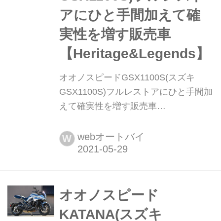
アにひと手間加えて確
実性を増す販売車
【Heritage&Legends】
オオノスピードGSX1100S(スズキ
GSX1100S)フルレストアにひと手間加
えて確実性を増す販売車
【Heritage&Legends】 ヘリテイジ&レ
ジェンズ|Heritage & Legends 愛車との
webオートバイ
W
バイクライフを、より豊かに楽しむた
めのアイデアを提供する新雑誌。イン
ターネットのみでは決して探しきれな
い、全国の腕利きショップや最新パー
オオノスピード
ツ&アパレルの深堀り情報も満載!
KATANA(スズキ
handl-mag.com 好コンディ...