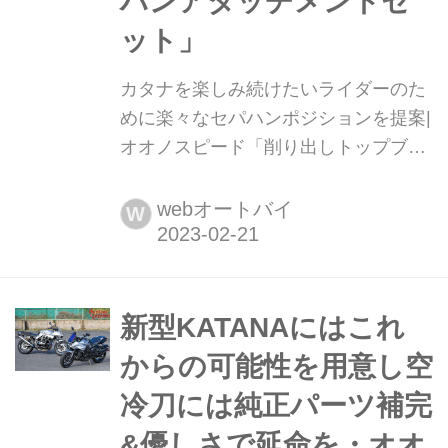
ハンアタッチメントセ
ット」
カタナを楽しみ続けたいライダーのた
めに楽々なセパハンポジションを提案|
オオノスピード「削り出しトップブリ
ッジ ACTIVEセパハンアタッチメント
セット」 月刊『ヘリテイジ&レジェン
webオートバイ
W
ズ』が各社の注目の新製品を紹介しま
す。今回はオオノスピードの「削り出
しトップブリッジ ACTIVEセパハンア
タッチメントセット」をピックアップ!
新型KATANAにはこれ
からの可能性を用意し空
冷刀には純正パーツ補完
&優しさで延命を・オオ