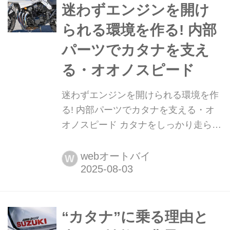
迷わずエンジンを開け
られる環境を作る! 内部
パーツでカタナを支え
る・オオノスピード
迷わずエンジンを開けられる環境を作
る! 内部パーツでカタナを支える・オ
オノスピード カタナをしっかり走らせ
るのに欠かせないエンジン内部パーツ
の枯渇や不安。それらを解消し、不安
webオートバイ
W
なくエンジンを開けて整備が出来るよ
うに。とにかくカタナに乗り、車体を
作り、エンジンを開けてきたオオノス
ピード・大野さんはそんな考えから、
“カタナ”に乗る理由と
多くのガスケットほかエンジン内部パ