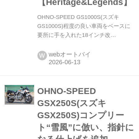
【Heritage&Legends】
OHNO-SPEED GS1000S(スズキ
GS1000S)程度の良い車両をベースに
要所に手を入れた18インチ改
【Heritage&Legends】 ヘリテイジ&レ
ジェンズ 公式サイト ▶▶▶カスタム
webオートバイ
W
とメンテナンスのことならヘリテイジ
&レジェンズ handl-mag.com 壊した時
の心配を大きく減らして元気にできた
GS 旧車は古いのだから古く見えても
OHNO-SPEED
しょうがない、パーツがないから何か
GSX250S(スズキ
壊れれば終わりだ。そう考えるのも無
GSX250S)コンプリー
理はな...
ト“雪風”に倣い、指針に