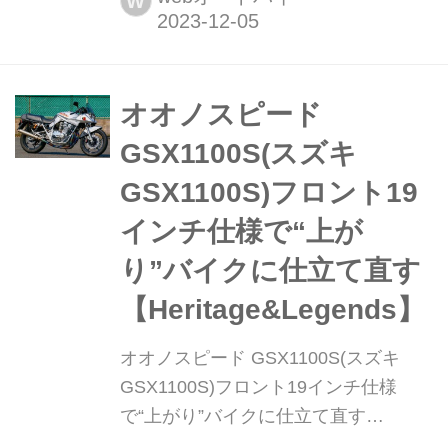
W
テイジ&レジェンズ』が各社の注目の
新製品を紹介します。今回はオオノス
ピード・スズキ
GSX1100S/1000S/750S(全年式)用「イ
オオノスピード
ンナーフェンダーキット」をピックア
GSX1100S(スズキ
ップ!
GSX1100S)フロント19
インチ仕様で“上が
り”バイクに仕立て直す
【Heritage&Legends】
オオノスピード GSX1100S(スズキ
GSX1100S)フロント19インチ仕様
で“上がり”バイクに仕立て直す
【Heritage&Legends】 ヘリテイジ&レ