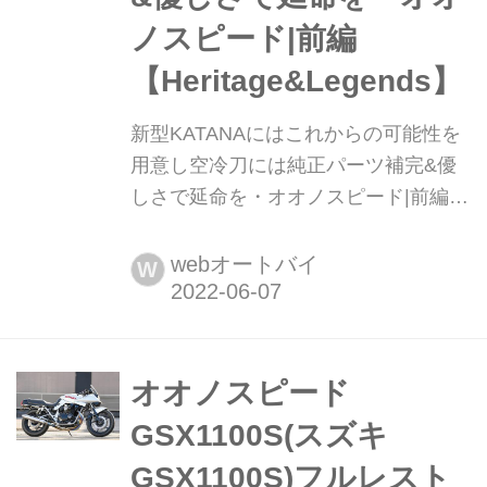
ノスピード|前編
【Heritage&Legends】
新型KATANAにはこれからの可能性を
用意し空冷刀には純正パーツ補完&優
しさで延命を・オオノスピード|前編
【Heritage&Legends】 空冷カタナに
は足まわりを始め多くのオリジナルパ
webオートバイ
W
ーツを供給し、KATANAにも車両を身
近にするパーツを製作するオオノスピ
ード。自らもカタナ乗りの大野さん
は、ユーザーが困ることを減らし、長
オオノスピード
く乗る環境作りを続けていくという。
GSX1100S(スズキ
まずは前編から。後編はこちら。※本
GSX1100S)フルレスト
企画はHeritage&L...