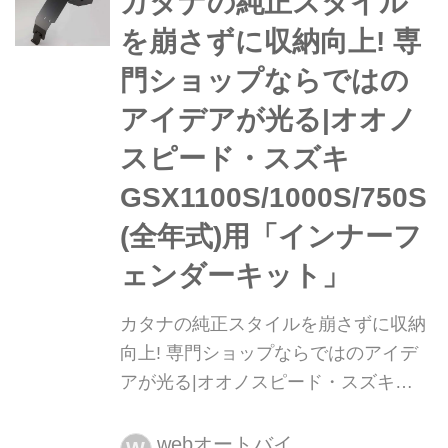
カタナの純正スタイル
イルをキープした外装に作動の軽いク
を崩さずに収納向上! 専
ラッチホルダー、純正フロントフォー
門ショップならではの
クの動...
アイデアが光る|オオノ
スピード・スズキ
GSX1100S/1000S/750S
(全年式)用「インナーフ
ェンダーキット」
カタナの純正スタイルを崩さずに収納
向上! 専門ショップならではのアイデ
アが光る|オオノスピード・スズキ
GSX1100S/1000S/750S(全年式)用「イ
ンナーフェンダーキット」 月刊『ヘリ
webオートバイ