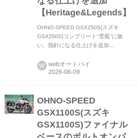
なる仕上げを追加
【Heritage&Legends】
OHNO-SPEED GSX250S(スズキ
GSX250S)コンプリート“雪風”に倣
い、指針になる仕上げを追加
【Heritage&Legends】 ヘリテイジ&レ
ジェンズ 公式サイト ▶▶▶カスタム
webオートバイ
W
とメンテナンスのことならヘリテイジ
&レジェンズ handl-mag.com 今後のた
めに仕上げや作りの見本を見せたい
GSX1100S/750SカタナやGS1000/S向
OHNO-SPEED
けに多くのオリジナルパーツの開発・
GSX1100S(スズキ
販売を行い、各オーナーが...
GSX1100S)ファイナル
ベースのボルトオンパ