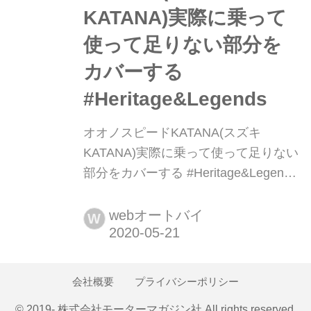
KATANA)実際に乗って
使って足りない部分を
カバーする
#Heritage&Legends
オオノスピードKATANA(スズキ
KATANA)実際に乗って使って足りない
部分をカバーする #Heritage&Legends
実使用で必要になるユーティリティを
重視 スズキGSX1100S/750Sカタナ用
webオートバイ
W
に、微に入り細に入ったパーツ群を展
開してきたことでも知られるオオノス
ピード。その新作パーツ群装着車にし
会社概要
プライバシーポリシー
て、代表・大野さんの愛車に加わった
© 2019- 株式会社モーターマガジン社 All rights reserved.