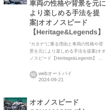
車両の性格や背景を元に
ーツを送り出してい...
より楽しめる手法を提
案|オオノスピード
【Heritage&Legends】
“カタナ”に乗る理由と車両の性格や背
景を元により楽しめる手法を提案|オオ
ノスピード【Heritage&Legends】 代
表・大野さん自ら空冷カタナに乗って
はいじってきた経験を、純正補完から
webオートバイ
W
機能強化まで多くのオリジナルパーツ
や手法として反映してきたオオノスピ
ード。そのパーツ強化を行い、車両を
オオノスピード
製作し、さらに現行KATANAにもその
性格を反映してより楽しめる車両に仕