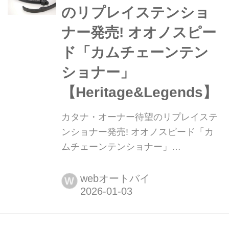
HAYABUSA。45年の時を経た両車に
のリプレイステンショ
は、果たして同じDNAが流れているの
ナー発売! オオノスピー
か。ジャーナリスト・中村浩史が自身
のカタナと...
ド「カムチェーンテン
ショナー」
【Heritage&Legends】
カタナ・オーナー待望のリプレイステ
ンショナー発売! オオノスピード「カ
ムチェーンテンショナー」
【Heritage&Legends】 月刊『ヘリテ
イジ&レジェンズ』が各社の注目の新
webオートバイ
W
製品を紹介します。今回はオオノスピ
ード「カムチェーンテンショナー」を
ピックアップ!