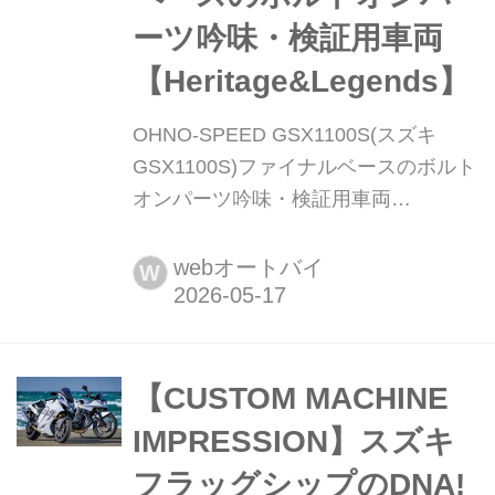
ーツ吟味・検証用車両
【Heritage&Legends】
OHNO-SPEED GSX1100S(スズキ
GSX1100S)ファイナルベースのボルト
オンパーツ吟味・検証用車両
【Heritage&Legends】 ヘリテイジ&レ
ジェンズ 公式サイト ▶▶▶カスタム
webオートバイ
W
とメンテナンスのことならヘリテイジ
&レジェンズ handl-mag.com パーツの
ノウハウを高めるための見本車として
製作 スズキ・レジェンドモデルの筆頭
【CUSTOM MACHINE
に挙がるカタナに車体系や外装だけで
IMPRESSION】スズキ
なく、廃番の進むエンジン内部パーツ
フラッグシップのDNA!
の復刻...