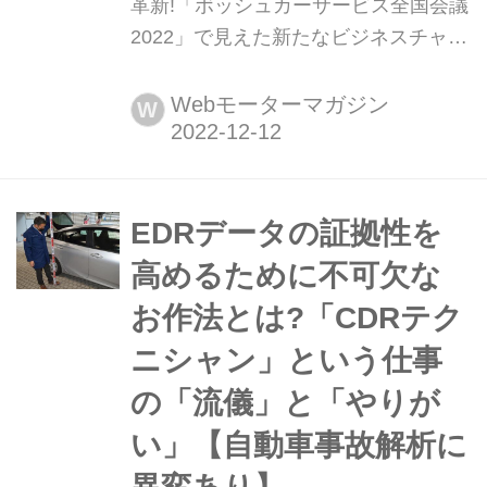
革新!「ボッシュカーサービス全国会議
2022」で見えた新たなビジネスチャン
ス(前編)【自動車整備に異変あり】 総
合サプライヤーとしてのBoschは自動
Webモーターマガジン
W
車に搭載されるハードだけでなく、そ
れを適切に使い続け安心を担保するた
めのソフト=サービス=アフターマーケ
ット事業についても、変わりゆく将来
EDRデータの証拠性を
に向けて「備え」を始めている。3年
高めるために不可欠な
ぶりに開催された「BCS(ボッシュカー
お作法とは?「CDRテク
サービス)全国会議」に参加す...
ニシャン」という仕事
の「流儀」と「やりが
い」【自動車事故解析に