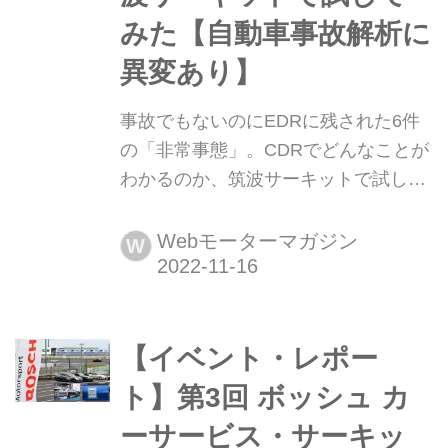
みた【自動車事故解析に
異変あり】
事故でもないのにEDRに残された6件
の「非常事態」。CDRでどんなことが
わかるのか、筑波サーキットで試して
みた【自動車事故解析に異変あり】
2022年10月25日、筑波サーキット コ
Webモーターマガジン
W
ース2000において「BCS(ボッシュ・
カー・サービス)サーキットミーティン
グ」が開催された。その会場で、参加
【イベント・レポー
者の愛車からEDR(イベントデータ・
レコーダー)に残された記録を吸い出す
ト】第3回 ボッシュ カ
デモンストレーションを行ったとこ
ーサービス・サーキッ
ろ、ちょっと不思議なデ...