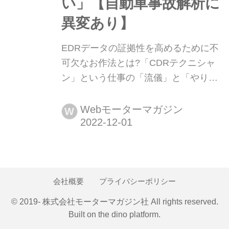
い」【自動車事故解析に
異変あり】
EDRデータの証拠性を高めるために不
可欠なお作法とは?「CDRテクニシャ
ン」という仕事の「流儀」と「やりが
い」【自動車事故解析に異変あり】 自
動車事故に伴う責任の所在や原因の解
Webモーターマガジン
W
明が難しいことは、周知の事実。その
上、これからは先進安全技術や自動運
転といったITを背景とした自動車の進
化に伴う、新たな事故要因が増えてく
ることが予想される。ボッシュが認定
会社概要
プライバシーポリシー
を進める新資格「CDRテクニシャン」
© 2019- 株式会社モーターマガジン社 All rights reserved.
は、そうした時代の変化に合わせた
Built on
the dino platform
.
事...