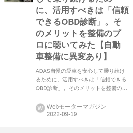
マを作り、もっと安全にクルマを運転
に、活用すべきは「信頼
するため。その活動を統括している
「特命部署...
できるOBD診断」。そ
のメリットを整備のプ
ロに聴いてみた【自動
車整備に異変あり】
ADAS自慢の愛車を安心して乗り続け
るために、活用すべきは「信頼できる
OBD診断」。そのメリットを整備のプ
ロに聴いてみた【自動車整備に異変あ
り】 「自動運転が当たり前」な社会に
Webモーターマガジン
W
向けて、クルマの点検・整備事業に変
化の時が訪れようとしている。2024年
10月からは「OBD車検」も本格稼働す