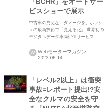
「BCHR」をオートサー
ビスショーで展示
中古車の見えないダメージを、ボッシ
ュの最新技術で「見える化」!世界初の
デジタルデータ車両評価サービス
「BCHR」をオートサービスショーで
展示 ボッシュ株式会社は、新しい車両
Webモーターマガジン
W
評価サービス「Bosch Car History
Report(BCHR)」を発表、6月15日から
東京ビッグサイトで開催される第37回
オートサービスショーで、デモンスト
「レベル2以上」は衝突
レーションを行う。中古車販売の信頼
事故=レポート提出!?安
性を高める可能性を秘めた世界初の新
全なクルマの安全を守
技術は、一般...