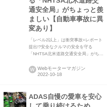
る「NHTSA北米道路交
通安全局」がちょっと羨
ましい【自動車事故に異
変あり】
「レベル2以上」は衝突事故=レポート
提出!?安全なクルマの安全を守る
「NHTSA北米道路交通安全局」がちょ
っと羨ましい【自動車事故に異変あ
り】 アメリカでは現在、自動運転レベ
Webモーターマガジン
W
ル2相当以上の先進運転支援システム
および自動運転システム搭載車に対し
て、衝突事故を起こした後24時間以内
の報告が義務付けられている。目的は
ADAS自慢の愛車を安心
「過去の経験」からもっと安全なクル
して乗り続けるため