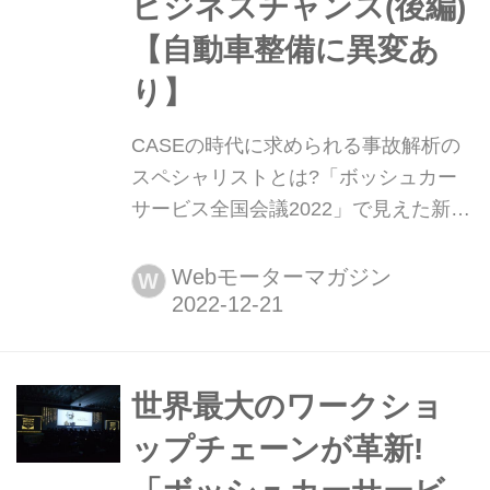
ビジネスチャンス(後編)
【自動車整備に異変あ
り】
CASEの時代に求められる事故解析の
スペシャリストとは?「ボッシュカー
サービス全国会議2022」で見えた新た
なビジネスチャンス(後編)【自動車整
備に異変あり】 EDRデータを活用した
Webモーターマガジン
W
事故状況の解析を行う「CDRアナリス
ト」の存在は、損保業界や法曹の現場
を中心に、少しずつ注目度が高まりつ
つある。同時に、自動車をめぐるさま
世界最大のワークショ
ざまな変革に合わせたバージョンアッ
ップチェーンが革新!
プも着々と進められているようだ。ビ