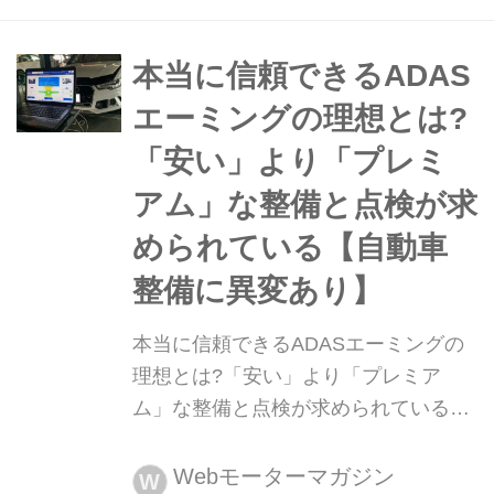
シデント・リコンストラクション=事
故再現」という手法が、少しずつ日本
でも注目されつつある。では、一般の
本当に信頼できるADAS
ドライバーはそれをどのように利用す
エーミングの理想とは?
ればいいのだろうか。今回はその入り
「安い」より「プレミ
口となるデータ読み取りのデモンスト
レ...
アム」な整備と点検が求
められている【自動車
整備に異変あり】
本当に信頼できるADASエーミングの
理想とは?「安い」より「プレミア
ム」な整備と点検が求められている
【自動車整備に異変あり】 「自動運転
が当たり前」な社会に向けて、クルマ
Webモーターマガジン
W