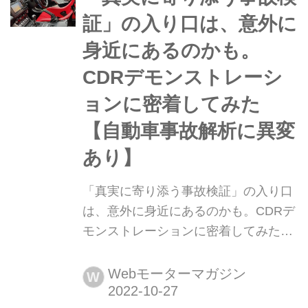
に向けて「備え」を始めている。3年
証」の入り口は、意外に
ぶりに開催された「BCS(ボッシュカー
身近にあるのかも。
サービス)全国会議」に参加す...
CDRデモンストレーシ
ョンに密着してみた
【自動車事故解析に異変
あり】
「真実に寄り添う事故検証」の入り口
は、意外に身近にあるのかも。CDRデ
モンストレーションに密着してみた
【自動車事故解析に異変あり】 その
時、何が起こったのか?複雑怪奇な自
Webモーターマガジン
W
動車事故の原因究明にも役立つ「アク