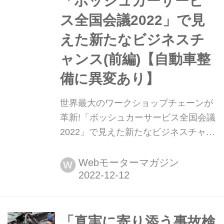
「ボッシュカーサービ
ジネスとしての面白さはまさに「これ
から」と言えるか...
ス全国会議2022」で見
えた新たなビジネスチ
ャンス(前編)【自動車整
備に異変あり】
世界最大のワークショップチェーンが
革新!「ボッシュカーサービス全国会議
2022」で見えた新たなビジネスチャン
ス(前編)【自動車整備に異変あり】 総
合サプライヤーとしてのBoschは自動
Webモーターマガジン
W
車に搭載されるハードだけでなく、そ
れを適切に使い続け安心を担保するた
めのソフト=サービス=アフターマーケ
ット事業についても、変わりゆく将来
「真実に寄り添う事故検