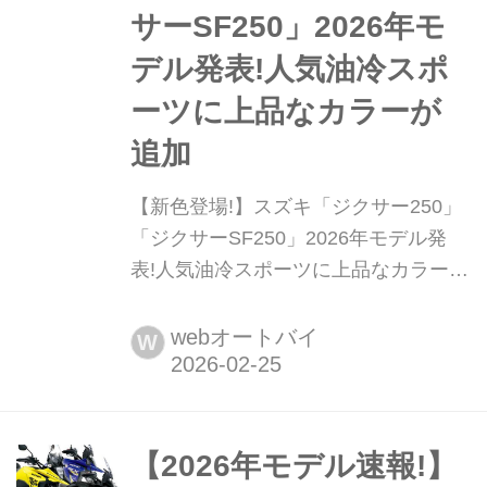
サーSF250」2026年モ
デル発表!人気油冷スポ
ーツに上品なカラーが
追加
【新色登場!】スズキ「ジクサー250」
「ジクサーSF250」2026年モデル発
表!人気油冷スポーツに上品なカラーが
追加 スズキは2026年2月25日、
「GIXXER 250」「GIXXER SF 250」
webオートバイ
W
の2026年モデルを発表した。いずれの
モデルも2026年3月5日に発売される。
どちらのモデルも、軽量車体と扱いや
すいパワー特性により、日常からスポ
【2026年モデル速報!】