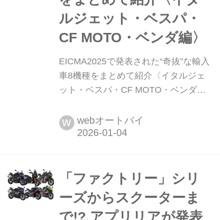
ルジェット・ベスパ・
CF MOTO・ベンダ編〉
EICMA2025で発表された“奇抜”な輸入
車8機種をまとめて紹介〈イタルジェ
ット・ベスパ・CF MOTO・ベンダ
編〉 イタリア・ミラノで開催された
EICMA2025では、欧州ブランドが意地
webオートバイ
W
を見せる一方で、近年はアジアブラン
ドの独創的な技術やデザインが大きな
注目を集めている。本記事では、強烈
な個性を放つ「イタルジェット」、伝
「ファクトリー」シリ
統と革新を融合させる「ベスパ」、そ
ーズからスクーターま
して驚異的な進化を遂げる「CF
で!? アプリリアが発表
MOT...