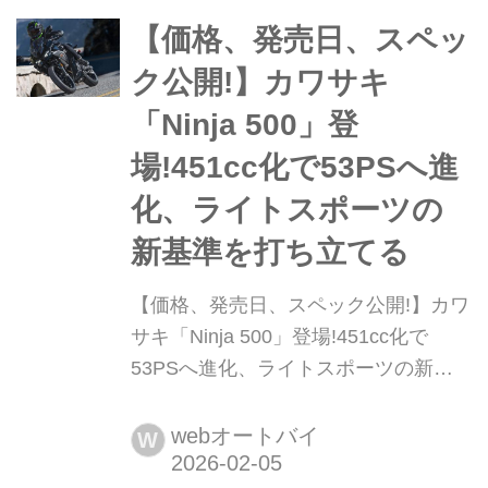
ジンを搭載したライトウェイトモデル
で、扱いやすさと力強さ、そしてZシ
【価格、発売日、スペッ
リーズ伝統の“Sugomi”デザインを高次
ク公開!】カワサキ
元で融合させた1台である。メ...
「Ninja 500」登
場!451cc化で53PSへ進
化、ライトスポーツの
新基準を打ち立てる
【価格、発売日、スペック公開!】カワ
サキ「Ninja 500」登場!451cc化で
53PSへ進化、ライトスポーツの新基
準を打ち立てる カワサキはライトスポ
ーツクラスの新たな主役として、2026
webオートバイ
W
年モデルの新型「Ninja 500」を発表し