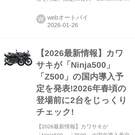
Special edition」も登場 ロイヤルエン
フィールドは、日本市場向けにアップ
webオートバイ
W
グレードを施した2026年モデルの新型
「METEOR 350」を発表した。全国の
正規販売店にて2026年2月16日(月)よ
り受注開始となる。METEOR 350は、
【2026最新情報】カワ
コンパクトな車体、リラックスしたラ
サキが「Ninja500」
イディングポジション、扱いやすい
「Z500」の国内導入予
エ...
定を発表!2026年春頃の
登場前に2台をじっくり
チェック!
【2026最新情報】カワサキが