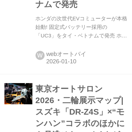
ナムで発売
ホンダの次世代EVコミューターが本格
始動! 固定式バッテリー採用の
「UC3」をタイ・ベトナムで発売 ホン
ダは2026年1月9日、固定式バッテリー
を搭載した電動二輪パーソナルコミュ
webオートバイ
W
ーター「UC3」を、タイおよびベトナ
ムで今春より順次発売すると発表し
た。排気量110ccクラス相当の実用性
能を備えつつ、電動ならではの新しい
東京オートサロン
都市移動体験を提案するモデルとして
2026・二輪展示マップ|
位置づけられている。まとめ...
スズキ「DR-Z4S」×“モ
ンハン”コラボのほかに