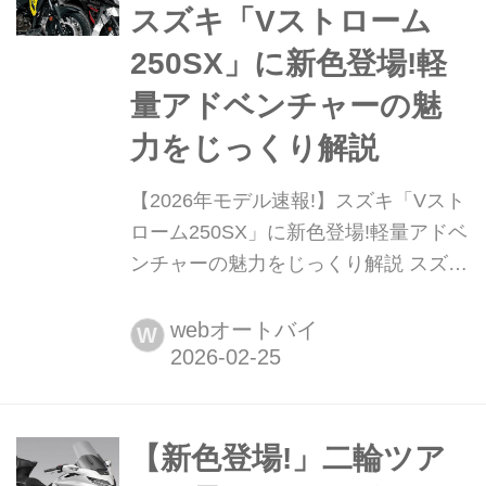
ーツ走行まで幅広く対応する人気シリ
スズキ「Vストローム
ーズである。ま...
250SX」に新色登場!軽
量アドベンチャーの魅
力をじっくり解説
【2026年モデル速報!】スズキ「Vスト
ローム250SX」に新色登場!軽量アドベ
ンチャーの魅力をじっくり解説 スズキ
は2026年2月25日、スポーツアドベン
チャーツアラー「Vストローム
webオートバイ
W
250SX」の2026年モデルを発表した。
カラーリングを変更し2026年3月5日に
発売する。扱いやすい単気筒エンジン
と軽量車体により、ツーリングから未
【新色登場!」二輪ツア
舗装路まで対応するライトアドベンチ