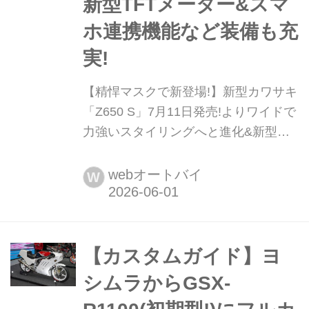
新型TFTメーター&スマ
ホ連携機能など装備も充
実!
【精悍マスクで新登場!】新型カワサキ
「Z650 S」7月11日発売!よりワイドで
力強いスタイリングへと進化&新型
TFTメーター&スマホ連携機能など装
備も充実! 2026年6月1日、カワサキモ
webオートバイ
W
ータースジャパンはミドルクラスのネ
イキッドスポーツ「Z650S」の国内導
入を発表した。2026年7月11日(土)に
発売予定だ。▶▶▶カワサキ
【カスタムガイド】ヨ
「Z650S」の写真はこちら
シムラからGSX-