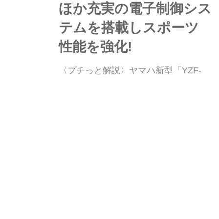
ほか充実の電子制御シス
テムを搭載しスポーツ
性能を強化!
〈プチっと解説〉ヤマハ新型「YZF-
R7」海外モデル|R1譲りの6軸IMUほか
充実の電子制御システムを搭載しスポ
ーツ性能を強化! ヤマハの人気のミド
ルウエイトスーパースポーツ・YZF-
webオートバイ
W
R7の2026年モデルが公開された。最
新の電子制御システムを導入し、シャ
シーを最適化したことにより、よりス
ポーツ性能に磨きがかかったマシンを
〈プチっと解説〉ホン
チェックしてみよう。まとめ:オートバ
ダ「モンキー125」カス
イ編集部