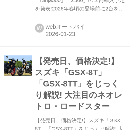
「Ninja500」「Z500」の国内導入予定
を発表!2026年春頃の登場前に2台をじ
っくりチェック! 2026年1月23日、カ
ワサキモータースジャパンは海外で発
webオートバイ
W
売されている「Ninja500」「Z500」の
2026年モデルの国内導入予定を発表し
た。いずれも2026年春頃の導入が予定
されているが、まずはこの2モデルが
【発売日、価格決定!】
どんなバイクなのかを見ていくことに
スズキ「GSX-8T」
しよう。まとめ:松本正雅▶▶▶...
「GSX-8TT」をじっく
り解説! 大注目のネオレ
トロ・ロードスター
【発売日、価格決定!】スズキ「GSX-
8T」「GSX-8TT」をじっくり解説! 大