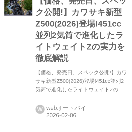
【価格、発売日、スペッ
る。まとめ:松本正雅▶▶▶写真はこち
ク公開!】カワサキ新型
ら|ヤマハ「JO...
Z500(2026)登場!451cc
並列2気筒で進化したラ
イトウェイトZの実力を
徹底解説
【価格、発売日、スペック公開!】カワ
サキ新型Z500(2026)登場!451cc並列2
気筒で進化したライトウェイトZの実
力を徹底解説 カワサキはスーパーネイ
キッドZシリーズの新たなラインナッ
webオートバイ
W
プとして、新型「Z500」を2026年2月
28日に発売する。451cc並列2気筒エン