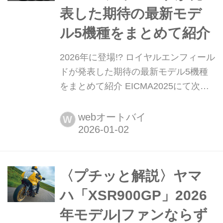
表した期待の最新モデ
ル5機種をまとめて紹介
2026年に登場!? ロイヤルエンフィール
ドが発表した期待の最新モデル5機種
をまとめて紹介 EICMA2025にて次々
と発表されたロイヤルエンフィールド
のニューモデルたち。待望の「ブリッ
webオートバイ
W
ト650」から、創業125周年を祝う豪華
な記念モデル、そして新時代のEVま
で。注目モデル5機種をまとめて紹介!
まとめ:オートバイ編集部
〈プチッと解説〉ヤマ
ハ「XSR900GP」2026
年モデル|ファンならず