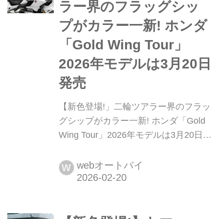
ラー界のフラッグシッ
ャーとして人気の1台...
プがカラー一新! ホンダ
「Gold Wing Tour」
2026年モデルは3月20日
発売
【新色登場!」二輪ツアラー界のフラッ
グシップがカラー一新! ホンダ「Gold
Wing Tour」2026年モデルは3月20日発
売 2026年2月20日、ホンダは大型プレ
ミアムツアラー「Gold Wing Tour」の
webオートバイ
W
2026年モデルを発表した。新型はカラ
ーバリエーションを変更、2026年3月
20日(金)より発売される。まとめ:松本