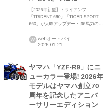
【2026年新型】トライアンフ
「TRIDENT 660」「TIGER SPORT
660」が大幅アップデート|95馬力の新
型エンジン搭載、走りもスタイルも大
きく進化! トライアンフ モーターサイ
webオートバイ
W
クルズ ジャパンは2026年1月20日、ミ
ドルクラスの人気モデル「Trident
660」と「Tiger Sport 660」に過去最
大級のアップデートを施した2026年モ
ヤマハ「YZF-R9」にニ
デルを発表した。両モデルともに大型
ューカラー登場! 2026年
バイクの登竜門として高い支持を集め
モデルはヤマハ創立70
てきたが、今...
周年を記念したアニバ
ーサリーエディション