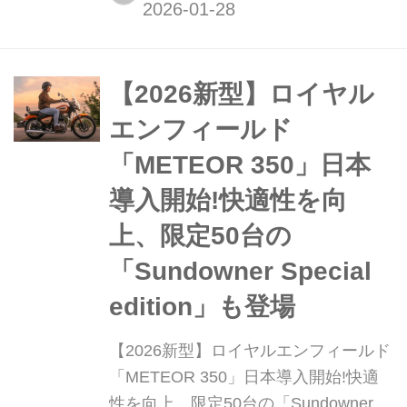
場したKX112、KX85、KX85 Lはフル
サイズ譲りの最新シャーシとΦ43mm
倒立フロントフォークを全モデルに採
用し、足まわりと制動性能を大幅に強
【2026新型】ロイヤル
化。若きライダーの“Built to Win”を体
エンフィールド
現する本格レーサ...
「METEOR 350」日本
導入開始!快適性を向
上、限定50台の
「Sundowner Special
edition」も登場
【2026新型】ロイヤルエンフィールド
「METEOR 350」日本導入開始!快適
性を向上、限定50台の「Sundowner