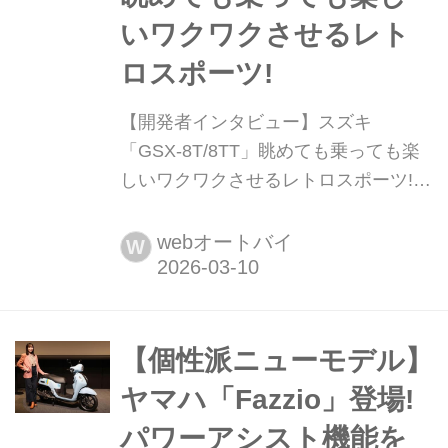
いワクワクさせるレト
ロスポーツ!
【開発者インタビュー】スズキ
「GSX-8T/8TT」眺めても乗っても楽
しいワクワクさせるレトロスポーツ!
発売開始以降話題沸騰のニューモデ
ル、スズキGSX-8TとGSX-8TT。ここ
webオートバイ
W
でその開発メンバーにお話を聞いてみ
よう。自分達が欲しい1台を作りた
い、ということで「ワクワクプロジェ
クト」を立ち上げて開発されたという
【個性派ニューモデル】
両車に込められた想いを語っていただ
ヤマハ「Fazzio」登場!
いた。まとめ:松本正雅▶▶▶写真は...
パワーアシスト機能を