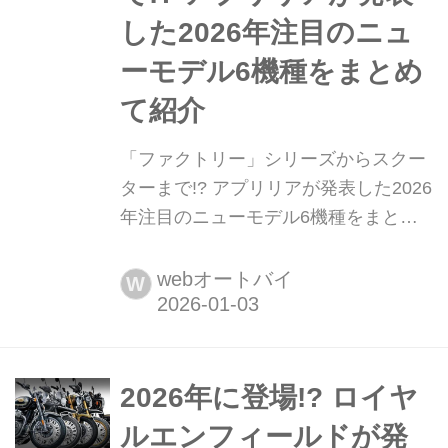
した2026年注目のニュ
ーモデル6機種をまとめ
て紹介
「ファクトリー」シリーズからスクー
ターまで!? アプリリアが発表した2026
年注目のニューモデル6機種をまとめ
て紹介 イタリア・ミラノで開催された
EICMA2025で登場した新型車の数々。
webオートバイ
W
本記事では、レースシーンでも活躍す
るアプリリアの2026年注目モデルをま
とめて紹介する。まとめ:オートバイ編
集部
2026年に登場!? ロイヤ
ルエンフィールドが発