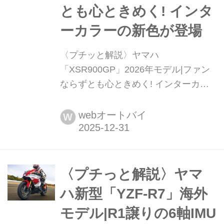
とも心ときめく! インタ
ーカラーの新色が登場
〈プチッと解説〉ヤマハ
「XSR900GP」2026年モデル|ファン
ならずとも心ときめく! インターカラ
ーの新色が登場 ジャパンモビリティシ
ョー2025にて公開されたヤマハのスポ
webオートバイ
W
ーツヘリテイジモデル「XSR900GP」
の2026年モデル(国内仕様)が正式に公
開。伝説のライダー、ケニー・ロバー
ツのYZR500をオマージュした新色
〈プチっと解説〉ヤマ
「インターカラー(レジェンドイエロ
ハ新型「YZF-R7」海外
ー)」に注目だ!まとめ:オートバイ編...
モデル|R1譲りの6軸IMU