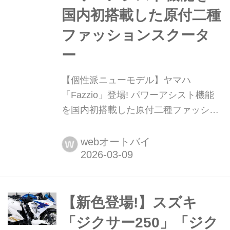
国内初搭載した原付二種
ファッションスクータ
ー
【個性派ニューモデル】ヤマハ
「Fazzio」登場! パワーアシスト機能
を国内初搭載した原付二種ファッショ
ンスクーター 2026年3月9日、ヤマハ
は原付二種スクーター「Fazzio(ファツ
webオートバイ
W
ィオ)」の新色を発表した。価格は36
万8500円、発売は2026年4月24日。軽
量ボディと高い環境性能を両立し
た“BLUE CORE”エンジンを搭載し、
【新色登場!】スズキ
デザイン性と実用性を融合させた新し
「ジクサー250」「ジク
いスタイルの125ccス...