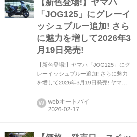
【新色登場!】ヤマハ
正雅▶▶▶写真はこちら|ホンダ「Gold
Wing Tour」
「JOG125」にグレーイ
ッシュブルー追加! さら
に魅力を増して2026年3
月19日発売!
【新色登場!】ヤマハ「JOG125」にグ
レーイッシュブルー追加! さらに魅力
を増して2026年3月19日発売! ヤマハ
発動機販売は、原付二種スクーターの
スタンダードモデル「JOG125」に新
webオートバイ
W
色“グレーイッシュブルー”を追加し、
2026年3月19日に発売する。価格は27
万600円。既存のレッド、ブラック、
ホワイトは継続され、全4色展開とな