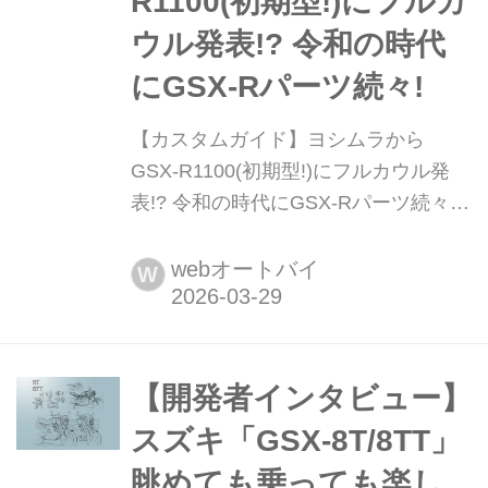
R1100(初期型!)にフルカ
ウル発表!? 令和の時代
にGSX-Rパーツ続々!
【カスタムガイド】ヨシムラから
GSX-R1100(初期型!)にフルカウル発
表!? 令和の時代にGSX-Rパーツ続々!
昨年「GSX-R750 #604」を発表して話
題を呼んだヨシムラ。今年は東京モー
webオートバイ
W
ターサイクルショーにGSX-R1100が登
場! 早速気になるその内容を見ていこ
う。まとめ:山口銀次郎
【開発者インタビュー】
スズキ「GSX-8T/8TT」
眺めても乗っても楽し