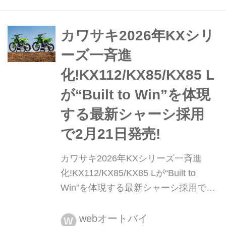
た。発売予定日は2026年2月28日で、
カワサキプラザ専売のカワサキケアモ
デルとして展開される。メーカー希望
カワサキ2026年KXシリ
小売価格は89万1000円。Ninja
ーズ一斉進
250/400で築いてきた軽...
化!KX112/KX85/KX85 L
が“Built to Win”を体現
する最新シャーシ採用
で2月21日発売!
カワサキ2026年KXシリーズ一斉進
化!KX112/KX85/KX85 Lが“Built to
Win”を体現する最新シャーシ採用で2
月21日発売! 2026年モデルのカワサキ
KXシリーズが大きく進化した。今回登
webオートバイ
W