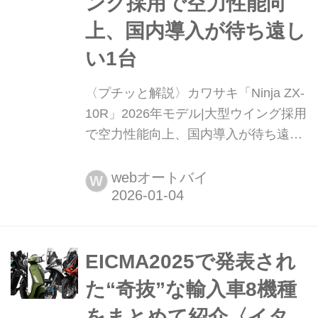
ング採用で空力性能向
上、国内導入が待ち遠し
い1台
〈プチッと解説〉カワサキ「Ninja ZX-
10R」2026年モデル|大型ウイング採用
で空力性能向上、国内導入が待ち遠し
い1台 スーパーバイク世界選手権で7度
の栄冠に輝いた名機「Ninja ZX-10R」
webオートバイ
W
の2026年モデルが登場。新開発の大型
ウイングレットを組み込んだ新しいエ
アロパッケージが最大の特徴で、これ
により高速域でのダウンフォースを約
EICMA2025で発表され
25%増加し、デザインも精悍に進化。
た“奇抜”な輸入車8機種
国内導入も予定されている注...
をまとめて紹介〈イタ