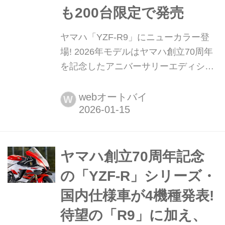
も200台限定で発売
ヤマハ「YZF-R9」にニューカラー登
場! 2026年モデルはヤマハ創立70周年
を記念したアニバーサリーエディショ
ンも200台限定で発売 ヤマハ発動機は
2026年1月15日、大型スーパースポー
webオートバイ
W
ツモデル「YZF-R9 ABS」の新色「デ
ィープパープリッシュブルーメタリッ
クC」を発表した。また、ヤマハ発動
機の70周年を記念した「YZF-R9 70th
ヤマハ創立70周年記念
Anniversary Edition ABS」も200台限
の「YZF-R」シリーズ・
定で登...
国内仕様車が4機種発表!
待望の「R9」に加え、