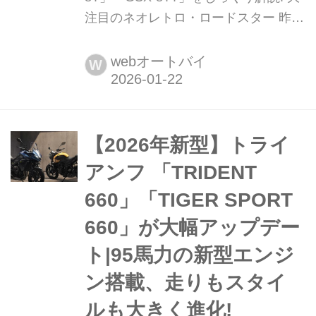
注目のネオレトロ・ロードスター 昨年
のジャパンモビリティショー2025で公
開されて以来注目を集めてきたスズキ
webオートバイ
W
の新型「GSX-8T」と「GSX-8TT」の
国内仕様の発売日と価格が発表され
た。名車T500モチーフのレトロな外観
に最新装備を融合し、新たに「GSX-
【2026年新型】トライ
8」シリーズに加わった、魅力あふれ
アンフ 「TRIDENT
るロードスターの詳...
660」「TIGER SPORT
660」が大幅アップデー
ト|95馬力の新型エンジ
ン搭載、走りもスタイ
ルも大きく進化!