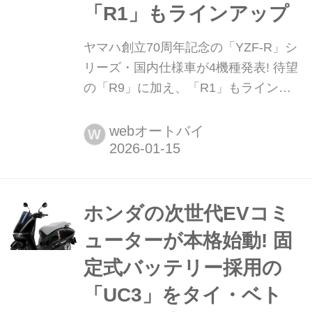
「R1」もラインアップ
ヤマハ創立70周年記念の「YZF-R」シ
リーズ・国内仕様車が4機種発表! 待望
の「R9」に加え、「R1」もラインア
ップ ヤマハ発動機は2026年1月15日、
「YZF-R1」「YZF-R9」「YZF-R3」
webオートバイ
W
「YZF-R25」の企業創立70周年記念モ
デルの国内仕様車を発表した。うち、
R1・R9のアニバーサリーモデルは1月
30日、R3・R25のアニバーサリーモデ
ホンダの次世代EVコミ
ルは2月27日の発売予定だ。
ューターが本格始動! 固
定式バッテリー採用の
「UC3」をタイ・ベト