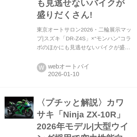
も見逃せないバイクが
盛りだくさん!
東京オートサロン2026・二輪展示マッ
プ|スズキ「DR-Z4S」×“モンハン”コラ
ボのほかにも見逃せないバイクが盛り
だくさん! カスタムカーの祭典「東京
オートサロン2026」(1月9日~11日/幕
webオートバイ
W
張メッセ)。四輪が主役のイベントです
が、実は各所に魅力的な「バイク」が
潜んでいることをご存知でしょうか?
本記事ではバイク好きのあなたのため
〈プチッと解説〉カワ
に、広大な会場の中から二輪展示スポ
サキ「Ninja ZX-10R」
ットを捜索。ホール情報と合わせて徹
2026年モデル|大型ウイ
底...