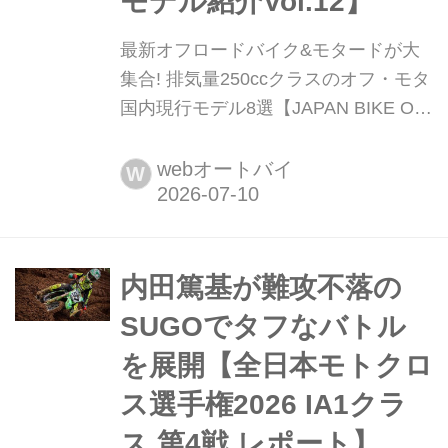
モデル紹介Vol.12】
最新オフロードバイク&モタードが大
集合! 排気量250ccクラスのオフ・モタ
国内現行モデル8選【JAPAN BIKE OF
THE YEAR 2026 ノミネートモデル紹
介Vol.12】 月刊『オートバイ』&web
webオートバイ
W
オートバイの読者がその年の人気ナン
バーワンモデルを決める恒例企画「ジ
ャパン バイク オブ ザ イヤー」。5月
30日に2026年度の投票受付を開始しま
内田篤基が難攻不落の
した。投票はハガキやメールで簡単に
SUGOでタフなバトル
行なえます。投票いただくと最新モニ
を展開【全日本モトクロ
ター車が当たる抽選にも参加できま
す!...
ス選手権2026 IA1クラ
ス 第4戦 レポート】