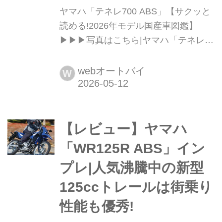
ヤマハ「テネレ700 ABS」【サクッと
読める!2026年モデル国産車図鑑】
▶▶▶写真はこちら|ヤマハ「テネレ
700 ABS」 Yamaha Ténéré700 ABS
税込価格:145万2000円 全長×全幅×全
webオートバイ
W
高:2370×935×1455mm ホイールベー
ス:1595mm シート高:875mm 車両重
量:208kg テネレの名を受け継ぎ本格的
【レビュー】ヤマハ
なオ...
「WR125R ABS」イン
プレ|人気沸騰中の新型
125ccトレールは街乗り
性能も優秀!