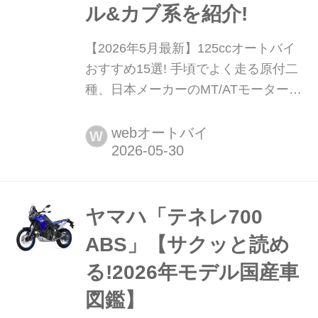
ル&カブ系を紹介!
【2026年5月最新】125ccオートバイ
おすすめ15選! 手頃でよく走る原付二
種、日本メーカーのMT/ATモーターサ
イクル&カブ系を紹介! 手軽なサイズ感
ながら、街中で交通の流れを十分にリ
webオートバイ
W
ードできるパワーを持つ125cc(原付二
種)クラス。高速道路こそ走れないもの
の、保険料(ファミリーバイク特約な
ど)や税金といった維持費の手頃さは圧
ヤマハ「テネレ700
倒的だ。このクラスは「小型限定普通
ABS」【サクッと読め
二輪免許」で運転でき、スーパーカブ
る!2026年モデル国産車
や一部の電動モデ...
図鑑】