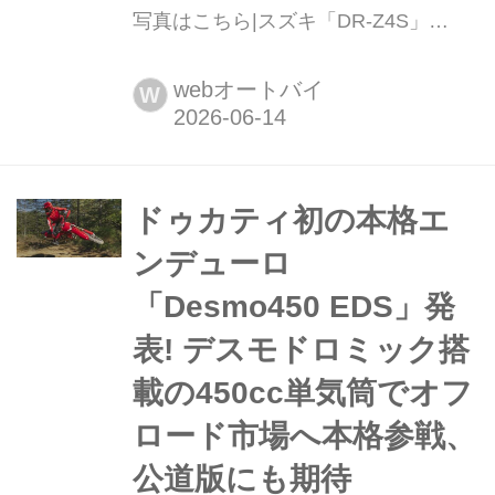
写真はこちら|スズキ「DR-Z4S」
SUZUKI DR-Z4S 税込価格:119万9000
円 全長×全幅×全
webオートバイ
W
高:2270×885×1230mm ホイールベー
ス:1490mm シート高:890mm 車両重
量:151kg 2025年10月から国内販売を
開始したデュアルパーパ...
ドゥカティ初の本格エ
ンデューロ
「Desmo450 EDS」発
表! デスモドロミック搭
載の450cc単気筒でオフ
ロード市場へ本格参戦、
公道版にも期待