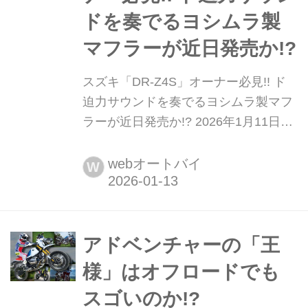
現する本格レーサ...
ドを奏でるヨシムラ製
マフラーが近日発売か!?
スズキ「DR-Z4S」オーナー必見!! ド
迫力サウンドを奏でるヨシムラ製マフ
ラーが近日発売か!? 2026年1月11日
(日)にSBS奈良橿原で開催された「第
63回 ヨシムラツーリングブレイクタイ
webオートバイ
W
ム」でスズキ DR-Z4S用マフラーが初
公開された。レーシーな見た目と、ド
迫力サウンドでパワーアップ間違いな
し。発売時期や価格などはまだ未
アドベンチャーの「王
定......! DR-Z4Sユーザーはしばし待た
様」はオフロードでも
れ...
スゴいのか!?