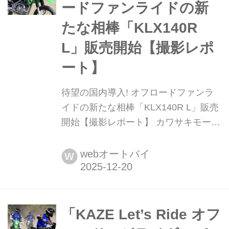
ードファンライドの新
幸、松川 忍
たな相棒「KLX140R
L」販売開始【撮影レポ
ート】
待望の国内導入! オフロードファンラ
イドの新たな相棒「KLX140R L」販売
開始【撮影レポート】 カワサキモータ
ースジャパンは2025年12月1日に、オ
フロードファンの期待に応えるニュー
webオートバイ
W
モデル「KLX140R L」を発売しまし
た。本格的なモトクロッサーほどハー
ドルは高くなく、ミニモトよりも走破
性が高い──そんな「ちょうどいい」
「KAZE Let’s Ride オフ
サイズ感と扱いやすさで、海外で愛さ