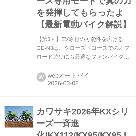
ース専用モードで真の力
を発揮してもらったよ
【最新電動バイク解説】
【第3回】EV原付の可能性を広げる
GE-N3は、クローズドコースでのオフ
ロード遊びにも最適なファンバイク。
コース専用モードで真の力を発揮して
もらったよ【最新電動バイク解説】 原
webオートバイ
W
付一種カテゴリのEバイクであるGE-
N3。ICEの50ccモデルが生産終了した
こともあり、今後の原付一種カテゴリ
ーを担う一台になりそう。そんなGE-
カワサキ2026年KXシリ
N3だけど、普段使いに快適なEモビリ
ーズ一斉進
ティという側面だけじゃなく、クロー
化!KX112/KX85/KX85 L