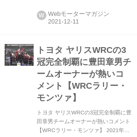
行】 2021年12月10日、F1第22戦最終
戦アブダビGPがヤス・マリーナ・サ
Webモーターマガジン
W
ーキットで開幕。チャンピオン争いを
繰り広げるふたりに注目が集まる中、
フリー走行1回目ではレッドブル・ホ
ンダのマックス・フェルスタッペン
トヨタ ヤリスWRCの3
が、2回目はメルセデスのルイス・ハ
冠完全制覇に豊田章男チ
ミルトンがトップタイムをマークし
ームオーナーが熱いコ
た。
メント【WRCラリー・
モンツァ】
トヨタ ヤリスWRCの3冠完全制覇に豊
田章男チームオーナーが熱いコメント
【WRCラリー・モンツァ】 2021年11