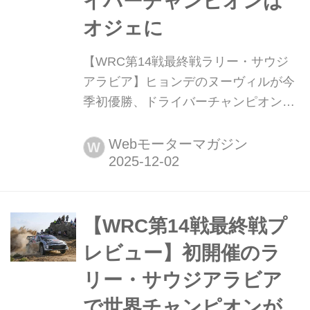
イバーチャンピオンは
オジェに
【WRC第14戦最終戦ラリー・サウジ
アラビア】ヒョンデのヌーヴィルが今
季初優勝、ドライバーチャンピオンは
オジェに 2025年11月26日〜29日(現地
時間)、WRC第14戦(最終戦)ラリー・
Webモーターマガジン
W
サウジアラビアが西部ジェッダを起点
としたグラベル(未舗装路)で開催さ
れ、ヒョンデのティエリー・ヌーヴィ
ルが優勝、2位にもアドリアン・フル
【WRC第14戦最終戦プ
モーが入り、ヒョンデが1-2フィニッ
レビュー】初開催のラ
シュを達成。トヨタのセバスチャ...
リー・サウジアラビア
で世界チャンピオンが