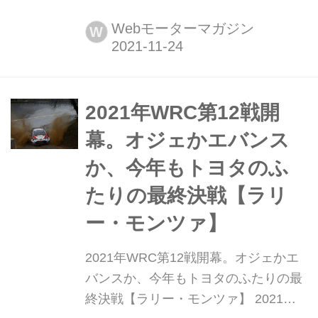
月19日から21日、WRC最終戦ラリ
ー・モンツァが開催され、トヨタが1-
Webモーターマガジン
W
2フィニッシュを飾ってマニュファク
チャラー/ドライバー/コドライバーの
タイトル3冠を達成。最後のシーズン
となる現行ヤリスWRCの快挙に、豊田
2021年WRC第12戦開
章男TOYOTA GAZOO Racingチームオ
幕。オジェかエバンス
ー...
か、今年もトヨタのふ
たりの最終決戦【ラリ
ー・モンツァ】
2021年WRC第12戦開幕。オジェかエ
バンスか、今年もトヨタのふたりの最
終決戦【ラリー・モンツァ】 2021年