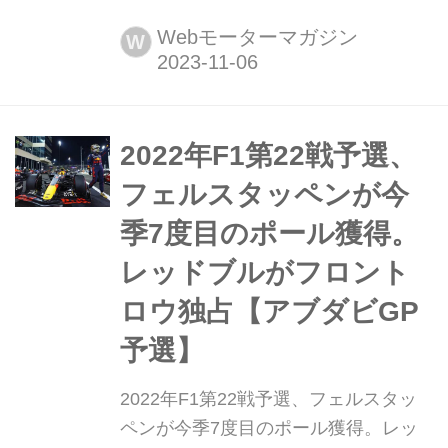
4日土曜日(現地時間)、WEC世界耐久
選手権第7戦バーレーン8時間レースの
Webモーターマガジン
W
決勝がバーレーン・インターナショナ
ル・サーキットで行われ、トヨタ8号
車(セバスチャン・ブエミ/ブレンド
ン・ハートレー/平川亮)が今季2勝目を
2022年F1第22戦予選、
挙げて2年連続でのドライバーズチャ
フェルスタッペンが今
ンピオンを獲得...
季7度目のポール獲得。
レッドブルがフロント
ロウ独占【アブダビGP
予選】
2022年F1第22戦予選、フェルスタッ
ペンが今季7度目のポール獲得。レッ