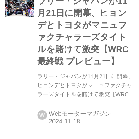
ラリー・ジャパンが11
イベントへと成長した日本でのWRCイ
月21日に開幕、ヒョン
ベントは、その「期待」に応えるかの
デとトヨタがマニュフ
ようにドラマチックな展開で観客を...
ァクチャラーズタイト
ルを賭けて激突【WRC
最終戦 プレビュー】
ラリー・ジャパンが11月21日に開幕、
ヒョンデとトヨタがマニュファクチャ
ラーズタイトルを賭けて激突【WRC最
終戦 プレビュー】 2024年11月21日
(木)から24日(日)、WRC(世界ラリー選
Webモーターマガジン
W
手権)第13戦最終戦ラリー・ジャパン
が愛知県豊田市のトヨタスタジアムを