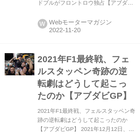
ドブルがフロントロウ独占【アブダビ
GP予選】 2022年11月19日、F1第22
戦最終戦アブダビGPの予選がヤス・
Webモーターマガジン
W
マリーナ・サーキットで行われ、マッ
クス・フェルスタッペン(レッドブル)
が今シーズン7度目のポールポジショ
ンを獲得した。2番手にもセルジオ・
2021年F1最終戦、フェ
ペレスが入り、レッドブルがフロント
ルスタッペン奇跡の逆
ロウを独占した。3番手はシャルル・
転劇はどうして起こっ
ルク...
たのか【アブダビGP】
2021年F1最終戦、フェルスタッペン奇
跡の逆転劇はどうして起こったのか
【アブダビGP】 2021年12月12日、
2021年のF1シーズン最終戦アブダビ