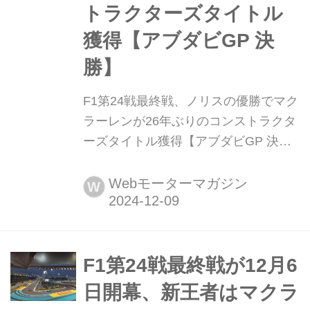
トラクターズタイトル
獲得【アブダビGP 決
勝】
F1第24戦最終戦、ノリスの優勝でマク
ラーレンが26年ぶりのコンストラクタ
ーズタイトル獲得【アブダビGP 決
勝】 2024年12月8日(現地時間)、F1世
界選手権第24戦(最終戦)アブダビGP決
Webモーターマガジン
W
勝がアラブ首長国連邦アブダビのヤ
ス・マリーナ・サーキットで開催さ
れ、マクラーレンのランド・ノリスが
優勝。2位にはカルロス・サインツ、3
F1第24戦最終戦が12月6
位にはシャルル・ルクレールとフェラ
日開幕、新王者はマクラ
ーリ勢が入ったものの、コンスト...