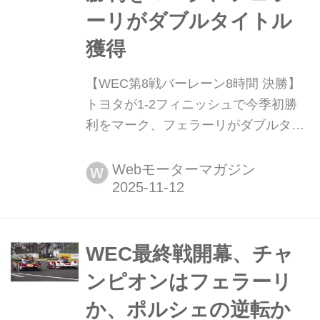
ーリがダブルタイトル
獲得
【WEC第8戦バーレーン8時間 決勝】
トヨタが1-2フィニッシュで今季初勝
利をマーク、フェラーリがダブルタイ
トル獲得 2025年11月8日(現地時間)、
WEC世界耐久選手権のシーズン最終戦
Webモーターマガジン
W
となる第8戦バーレーン8時間の決勝が
バーレーン・インターナショナル・サ
ーキットで行われ、小林可夢偉/マイ
ク・コンウェイニック・デ・フリース
WEC最終戦開幕、チャ
組の7号車トヨタGR010ハイブリッド
ンピオンはフェラーリ
が優勝。2位にセバスチャン・ブエ...
か、ポルシェの逆転か