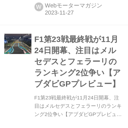
第23戦最終戦アブダビGPがアラブ首
Webモーターマガジン
W
長国連邦アブダビのヤス島にあるヤス
マリーナ・サーキットで行われ、レッ
ドブルのマックス・フェルスタッペン
が優勝。2位にはフェラーリのシャル
F1第23戦最終戦が11月
ル・ルクレール、3位にはメルセデス
24日開幕、注目はメル
のジョージ・ラッセルが入った。注...
セデスとフェラーリの
ランキング2位争い【ア
ブダビGPプレビュー】
F1第23戦最終戦が11月24日開幕、注
目はメルセデスとフェラーリのランキ
ング2位争い【アブダビGPプレビュ
ー】 2023年11月24日、F1第23戦最終