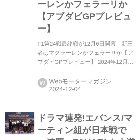
ーレンかフェラーリか
【アブダビGPプレビュ
ー】
F1第24戦最終戦が12月6日開幕、新王
者はマクラーレンかフェラーリか【ア
ブダビGPプレビュー】 2024年12月6
日、F1第24戦最終戦アブダビGPがヤ
スマリーナ・サーキットで開幕する。
Webモーターマガジン
W
2月の開幕戦バーレーンGPから始まっ
た長いシーズンも、いよいよグランド
フィナーレとなる。ドライバーズチャ
ドラマ連発!エバンス/マ
ンピオンはすでにマックス・フェルス
タッペン(レッドブル)に確定している
ーティン組が日本戦で
が、マクラーレ...