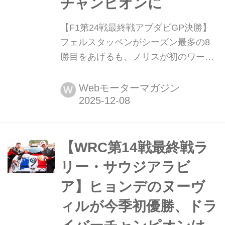
チャンピオンに
【F1第24戦最終戦アブダビGP決勝】
フェルスタッペンがシーズン最多の8
勝目をあげるも、ノリスが初のワール
ドチャンピオンに 2025年12月7日(現
地時間)、F1第24戦アブダビGPがアラ
Webモーターマガジン
W
ブ首長国連邦の首都アブダビのヤス・
マリーナ・サーキットで開催され、レ
ッドブルのマックス・フェルスタッペ
ンが優勝、2位にはマクラーレンのオ
【WRC第14戦最終戦ラ
スカー・ピアストリ、3位にはマクラ
リー・サウジアラビ
ーレンのランド・ノリスが入った。こ
ア】ヒョンデのヌーヴ
の結果、注...
ィルが今季初優勝、ドラ