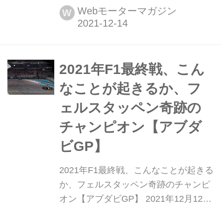
シーズン最終戦、第22戦アブダビGP
Webモーターマガジン
W
がヤス・マリーナ・サーキットで開催
され、アルファタウリ・ホンダの角田
裕毅が自己最高位となる4位に食い込
んでいる。シーズン終盤、トップ10の
2021年F1最終戦、こん
常連となりつつあった角田だが、最終
なことが起きるか、フ
戦でそのポテンシャルの高さを世...
ェルスタッペン奇跡の
チャンピオン【アブダ
ビGP】
2021年F1最終戦、こんなことが起きる
か、フェルスタッペン奇跡のチャンピ
オン【アブダビGP】 2021年12月12
日、2021年のF1シーズン最終戦、第