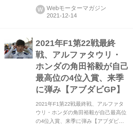
GPでレッドブル・ホンダのマック
Webモーターマガジン
W
ス・フェルスタッペンが優勝し、初の
世界チャンピオンに輝いた。劇的な結
末となった決勝レースの模様を関係者
の声とともに振り返ってみよう。
2021年F1第22戦最終
戦、アルファタウリ・
ホンダの角田裕毅が自己
最高位の4位入賞、来季
に弾み【アブダビGP】
2021年F1第22戦最終戦、アルファタ
ウリ・ホンダの角田裕毅が自己最高位
の4位入賞、来季に弾み【アブダビ
GP】 2021年12月12日、2021年のF1