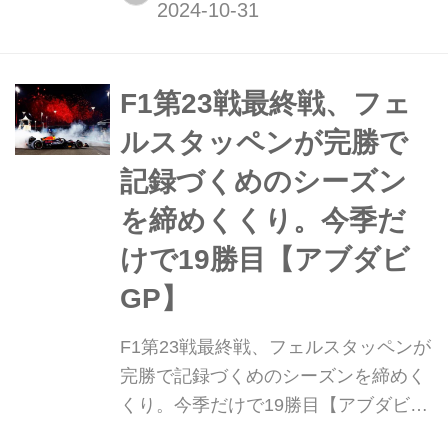
バーレーン・インターナショナル・サ
ーキットで行われる。2024年WECシ
リーズもいよいよ最終戦、世界に名だ
たる9メーカーによるタイトル争いは
F1第23戦最終戦、フェ
大詰めを迎える。WEC第8戦バーレー
ルスタッペンが完勝で
ン8時間の決勝...
記録づくめのシーズン
を締めくくり。今季だ
けで19勝目【アブダビ
GP】
F1第23戦最終戦、フェルスタッペンが
完勝で記録づくめのシーズンを締めく
くり。今季だけで19勝目【アブダビ
GP】 2023年11月26日(現地時間)、F1