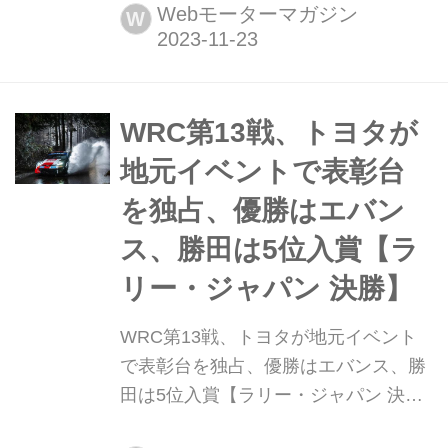
戦アブダビGPがヤスマリーナ・サー
Webモーターマガジン
W
キットで開幕する。3月の開幕戦バー
レーンGPから始まった長いシーズン
も、いよいよグランドフィナーレとな
る。チャンピオンはすでに確定してい
WRC第13戦、トヨタが
るが、メルセデスとフェラーリのコン
地元イベントで表彰台
ストラクター2位争いなど注目ポイン...
を独占、優勝はエバン
ス、勝田は5位入賞【ラ
リー・ジャパン 決勝】
WRC第13戦、トヨタが地元イベント
で表彰台を独占、優勝はエバンス、勝
田は5位入賞【ラリー・ジャパン 決
勝】 2023年11月16日〜19日、