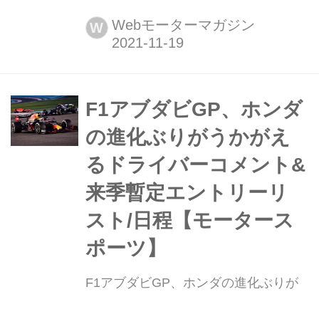
11月19日から21日にかけて、イタリア
北部でWRC(世界ラリー選手権)第12戦
Webモーターマガジン
W
ラリー・モンツァが開催される。この
イベントが今シーズンのWRC最終戦
で、いよいよドライバー選手権、コ・
ドライバー選手権、マニュファクチャ
F1アブダビGP、ホンダ
ラー選手権の3つのタイトルが決定す
の進化ぶりがうかがえ
る。2022年から...
るドライバーコメント&
来季暫定エントリーリ
スト/日程【モータース
ポーツ】
F1アブダビGP、ホンダの進化ぶりが
うかがえるドライバーコメント&来季