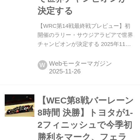
決定する
【WRC第14戦最終戦プレビュー】初
開催のラリー・サウジアラビアで世界
チャンピオンが決定する 2025年11月
26日(水)から29日(土)の4日間の日程
で、WRC(世界ラリー選手権)第14戦ラ
Webモーターマガジン
W
リー・サウジアラビアが西部の街ジェ
ッダを起点として開催される。サウジ
アラビアでWRCが開催されるのは初め
て。マニュファクチャラーズタイトル
【WEC第8戦バーレーン
はすでにトヨタが確定しているが、ド
8時間 決勝】トヨタが1-
ライバー...
2フィニッシュで今季初
勝利をマーク、フェラ