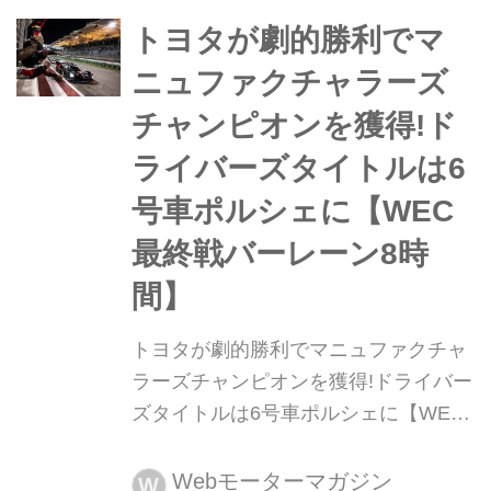
ベースに、愛知県/岐阜県周辺のターマ
ック(舗装路)ステージを舞台に行われ
トヨタが劇的勝利でマ
る。タイトル争いはまだ決着がついて
ニュファクチャラーズ
おらず、とくにマニュファクチャラー
チャンピオンを獲得!ド
ズ...
ライバーズタイトルは6
号車ポルシェに【WEC
最終戦バーレーン8時
間】
トヨタが劇的勝利でマニュファクチャ
ラーズチャンピオンを獲得!ドライバー
ズタイトルは6号車ポルシェに【WEC
最終戦バーレーン8時間】 2024年11月
2日(現地時間)、WEC(世界耐久選手権)
Webモーターマガジン
W