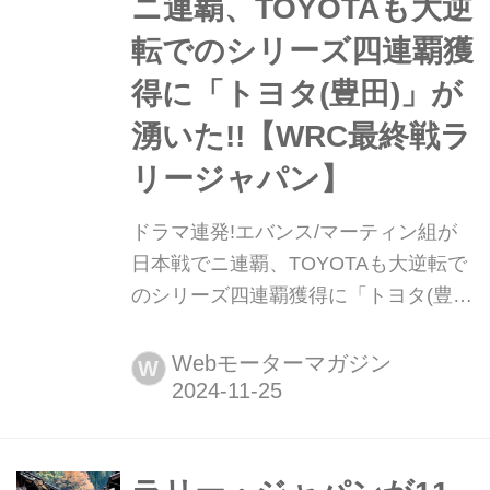
ニ連覇、TOYOTAも大逆
転でのシリーズ四連覇獲
得に「トヨタ(豊田)」が
湧いた!!【WRC最終戦ラ
リージャパン】
ドラマ連発!エバンス/マーティン組が
日本戦でニ連覇、TOYOTAも大逆転で
のシリーズ四連覇獲得に「トヨタ(豊
田)」が湧いた!!【WRC最終戦ラリージ
ャパン】 2024年11月22-24日、WRC
Webモーターマガジン
W
世界ラリー選手第13戦(最終戦)ラリー
ジャパンが愛知県豊田市の豊田スタジ
アムをベースに愛知・岐阜エリアで開
催された。大勢のファンが集うビッグ