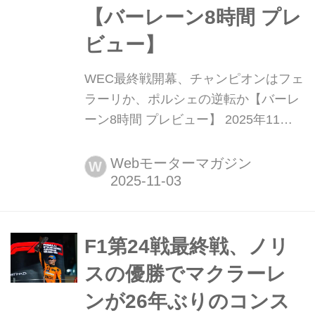
【バーレーン8時間 プレ
ビュー】
WEC最終戦開幕、チャンピオンはフェ
ラーリか、ポルシェの逆転か【バーレ
ーン8時間 プレビュー】 2025年11月6
日〜11月9日、WEC(世界耐久選手権)
第8戦「バーレーン8時間」がバーレー
Webモーターマガジン
W
ン・インターナショナル・サーキット
で行われる。2025年WECシリーズ
は、4つの大陸を巡り、いよいよ最終
戦を迎えまる。WEC第8戦バーレーン
F1第24戦最終戦、ノリ
8時間の決勝レースは8日土曜日現地時
スの優勝でマクラーレ
間14時...
ンが26年ぶりのコンス