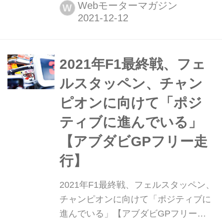
GP予選がヤス・マリーナ・サーキッ
Webモーターマガジン
W
トで行われ、マックス・フェルスタッ
ペン(レッドブル・ホンダ)が今季10回
目となるポールポジションを獲得し
た。チャンピオンを争うルイス・ハミ
2021年F1最終戦、フェ
ルトン(メルセデス)は2番手につけた。
ルスタッペン、チャン
ピオンに向けて「ポジ
ティブに進んでいる」
【アブダビGPフリー走
行】
2021年F1最終戦、フェルスタッペン、
チャンピオンに向けて「ポジティブに
進んでいる」【アブダビGPフリー走