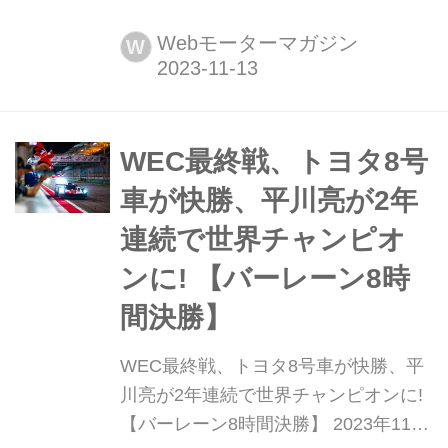
きるか【プレビュー】 2023年11月16
日(木)から19日(日)、WRC(世界ラリー
Webモーターマガジン
W
選手権)第13戦最終戦ラリー・ジャパ
ンが愛知県豊田市のトヨタスタジアム
をベースに、愛知県/岐阜県周辺のター
マック(舗装路)ステージを舞台に行わ
WEC最終戦、トヨタ8号
れる。第11戦ラリー・チリでトヨタが
車が快勝、平川亮が2年
3年連続となるマニュファクチャラー
連続で世界チャンピオ
ズ...
ンに! 【バーレーン8時
間決勝】
WEC最終戦、トヨタ8号車が快勝、平
川亮が2年連続で世界チャンピオンに!
【バーレーン8時間決勝】 2023年11月