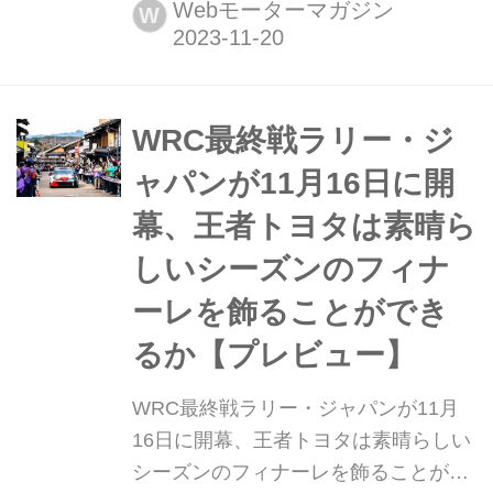
WRC(世界ラリー選手権)第13戦最終戦
Webモーターマガジン
W
ラリー・ジャパンが愛知・岐阜エリア
のターマックステージを舞台に開催さ
れ、トヨタのエルフィン・エバンスが
優勝、2位にはセバスチャン・オジ
WRC最終戦ラリー・ジ
ェ、3位にはカッレ・ロバンペラが入
ャパンが11月16日に開
り、トヨタが地元で1-2-3フィニッシ...
幕、王者トヨタは素晴ら
しいシーズンのフィナ
ーレを飾ることができ
るか【プレビュー】
WRC最終戦ラリー・ジャパンが11月
16日に開幕、王者トヨタは素晴らしい
シーズンのフィナーレを飾ることがで