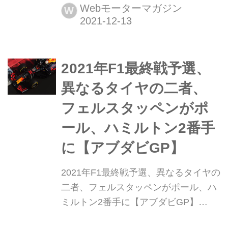
22戦アブダビGPがヤス・マリーナ・
Webモーターマガジン
W
サーキットで開催され、レッドブル・
ホンダのマックス・フェルスタッペン
が優勝し、初の世界チャンピオン獲得
が決定した。2位にはメルセデスのル
2021年F1最終戦予選、
イス・ハミルトン、3位にはフェラー
異なるタイヤの二者、
リのカルロス・...
フェルスタッペンがポ
ール、ハミルトン2番手
に【アブダビGP】
2021年F1最終戦予選、異なるタイヤの
二者、フェルスタッペンがポール、ハ
ミルトン2番手に【アブダビGP】
2021年12月11日、F1第22戦アブダビ