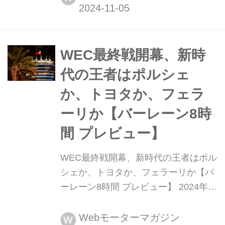
第8戦最終戦バーレーン8時間決勝がバ
ーレーン・インターナショナル・サー
キットで行われ、トヨタ8号車が多く
の困難に見舞われた波乱のレースを乗
WEC最終戦開幕、新時
り越えて劇的な優勝を飾り、トヨタが
代の王者はポルシェ
6シーズン連続となるWECマニュファ
か、トヨタか、フェラ
クチャラーズ...
ーリか【バーレーン8時
間 プレビュー】
WEC最終戦開幕、新時代の王者はポル
シェか、トヨタか、フェラーリか【バ
ーレーン8時間 プレビュー】 2024年
10月31日〜11月2日、WEC(世界耐久
選手権)第8戦「バーレーン8時間」が
Webモーターマガジン
W