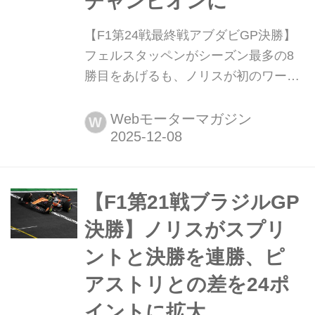
チャンピオンに
【F1第24戦最終戦アブダビGP決勝】
フェルスタッペンがシーズン最多の8
勝目をあげるも、ノリスが初のワール
ドチャンピオンに 2025年12月7日(現
地時間)、F1第24戦アブダビGPがアラ
Webモーターマガジン
W
ブ首長国連邦の首都アブダビのヤス・
マリーナ・サーキットで開催され、レ
ッドブルのマックス・フェルスタッペ
ンが優勝、2位にはマクラーレンのオ
【F1第21戦ブラジルGP
スカー・ピアストリ、3位にはマクラ
決勝】ノリスがスプリ
ーレンのランド・ノリスが入った。こ
ントと決勝を連勝、ピ
の結果、注...
アストリとの差を24ポ
イントに拡大