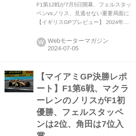
F1第12戦が7月5日開幕、フェルスタッ
ペンvsノリス、見逃せない重要局面に
【イギリスGPプレビュー】 2024年7
月5日(現地時間)、F1第12戦イギリス
GPがノーザンプトンシャーのシルバ
Webモーターマガジン
W
ーストン・サーキットで開幕する。マ
ックス・フェルスタッペンとランド・
ノリスの争いが急展開を見せる中で行
われる「真夏の決戦」はどういう結果
【マイアミGP決勝レポ
になるのだろうか。なお、イギリス
ート】F1第6戦、マクラ
GPは通常のレースフォー...
ーレンのノリスがF1初
優勝、フェルスタッペ
ンは2位、角田は7位入
賞