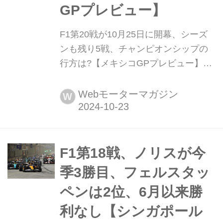
GPプレビュー】
F1第20戦が10月25日に開幕、シーズ
ンも残り5戦、チャンピオンシップの
行方は?【メキシコGPプレビュー】
2023年10月25日(現地時間)、F1第20戦
メキシコGPがメキシコシティ郊外の
Webモーターマガジン
W
アウトドローモ・エルマノス・ロドリ
ゲス・サーキットで開幕する。グラン
プリは休む間もなく、アメリカ・テキ
サス州オースティンからメキシコシテ
F1第18戦、ノリスが今
ィに移動。南北アメリカ大陸3連戦の2
季3勝目、フェルスタッ
戦めは、通常のレースフォ...
ペンは2位、6月以来勝
利なし【シンガポール