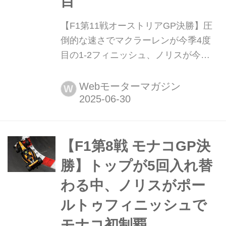
目
【F1第11戦オーストリアGP決勝】圧
倒的な速さでマクラーレンが今季4度
目の1-2フィニッシュ、ノリスが今季3
勝目 2025年6月29日(現地時間)、F1世
界選手権第11戦オーストリアGPがシ
Webモーターマガジン
W
ュピールベルグのレッドブルリンクで
開催され、マクラーレンのランド・ノ
リスが優勝。2位にはチームメイトの
オスカー・ピアストリ、3位にはフェ
【F1第8戦 モナコGP決
ラーリのシャルル・ルクレールが入っ
勝】トップが5回入れ替
た。18番手スタートとなった角田...
わる中、ノリスがポー
ルトゥフィニッシュで
モナコ初制覇