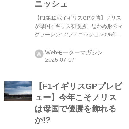
ニッシュ
【F1第12戦イギリスGP決勝】ノリス
が母国イギリス初優勝、思わぬ形のマ
クラーレン1-2フィニッシュ 2025年7
月6日(現地時間)、F1世界選手権第12
戦イギリスGPがシルバーストン・サ
Webモーターマガジン
W
ーキットで開催され、マクラーレンの
ランド・ノリスが優勝。2位にはチー
ムメイトのオスカー・ピアストリが入
【F1イギリスGPプレビ
り、マクラーレンは2戦連続今季5度目
の1-2フィニッシュを達成。3位にはキ
ュー】今年こそノリス
ックザウバーのニ...
は母国で優勝を飾れる
か!?