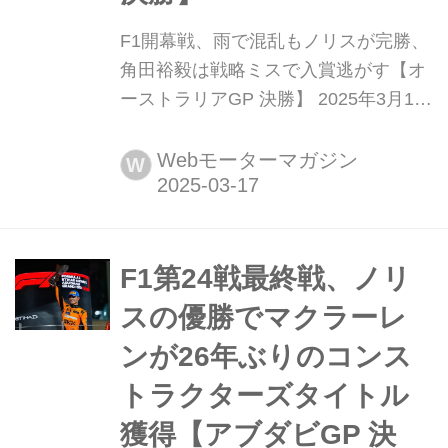
F1開幕戦、雨で混乱もノリスが完勝、
角田裕毅は戦略ミスで入賞逃がす【オ
ーストラリアGP 決勝】 2025年3月16
日(現地時間)、F1世界選手権第1戦オー
ストラリアGP決勝がメルボルンのア
Webモーターマガジン
W
ルバート・パーク・サーキットで開催
され、マクラーレンのランド・ノリス
が優勝、2位にはレッドブルのマック
ス・フェルスタッペン、3位にはメル
F1第24戦最終戦、ノリ
セデスのジョージ・ラッセルが入っ
スの優勝でマクラーレ
た。5番グリッドか...
ンが26年ぶりのコンス
トラクターズタイトル
獲得【アブダビGP 決