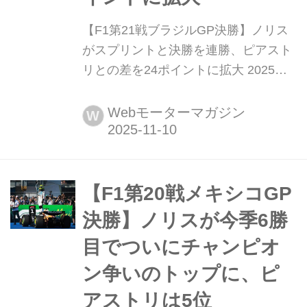
【F1第21戦ブラジルGP決勝】ノリス
がスプリントと決勝を連勝、ピアスト
リとの差を24ポイントに拡大 2025年
11月9日(現地時間)、F1第21戦ブラジ
ルGP(正式名称サンパウロGP)がブラ
Webモーターマガジン
W
ジル・サンパウロ郊外インテルラゴス
のアウトドローモ・ホセ・カルロス・
パーチェで開催され、マクラーレンの
ランド・ノリスが優勝。2位にはメル
【F1第20戦メキシコGP
セデスのキミ・アントネリ、3位には
決勝】ノリスが今季6勝
レッドブルのマック...
目でついにチャンピオ
ン争いのトップに、ピ
アストリは5位