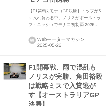
【F1第8戦 モナコGP決勝】トップが5
回入れ替わる中、ノリスがポールトゥ
フィニッシュでモナコ初制覇 2025年5
月25日(現地時間)、F1世界選手権第8
戦モナコGPがモンテカルロ市街地コ
Webモーターマガジン
W
ースで開催され、マクラーレンのラン
ド・ノリスが優勝、2位にはフェラー
リのシャルル・ルクレール、3位には
マクラーレンのオスカー・ピアストリ
F1開幕戦、雨で混乱も
が入った。12番グリッドからスタート
ノリスが完勝、角田裕毅
した角田裕毅(レッド...
は戦略ミスで入賞逃が
す【オーストラリアGP
決勝】