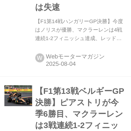
は失速
【F1第14戦ハンガリーGP決勝】今度
はノリスが優勝、マクラーレンは4戦
連続1-2フィニッシュ達成、レッドブ
ルは失速 2025年8月3日(現地時間)、
F1第14戦ハンガリーGPが首都ブタペ
Webモーターマガジン
W
スト近郊のハンガロリンクで開催さ
れ、マクラーレンのランド・ノリスが
優勝。2位にはチームメイトのオスカ
ー・ピアストリが入り、マクラーレン
【F1第13戦ベルギーGP
は4戦連続の1-2フィニッシュを達成。
決勝】ピアストリが今
3位にはメルセデスのジョージ・ラッ
季6勝目、マクラーレン
セ...
は3戦連続1-2フィニッ