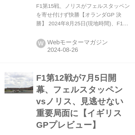
F1第15戦、ノリスがフェルスタッペン
を寄せ付けず快勝【オランダGP 決
勝】 2024年8月25日(現地時間)、F1世
界選手権第15戦オランダGPがザント
フォールト・サーキットで開催され、
Webモーターマガジン
W
マクラレーンのランド・ノリスが優
勝、レッブルのマックス・フェルスタ
ッペンが2位、フェラーリのシャル
ル・ルクレールが3位に入った。11番
F1第12戦が7月5日開
手グリッドからスタートしたRBの角...
幕、フェルスタッペン
vsノリス、見逃せない
重要局面に【イギリス
GPプレビュー】