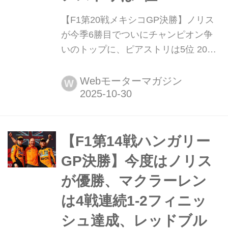
【F1第20戦メキシコGP決勝】ノリス
が今季6勝目でついにチャンピオン争
いのトップに、ピアストリは5位 2025
年10月26日(現地時間)、F1第20戦メキ
シコGP(メキシコシティGP)がメキシ
Webモーターマガジン
W
コの首都メキシコシティのエルマノ
ス・ロドリゲス・サーキットで開催さ
れ、マクラーレンのランド・ノリスが
優勝、2位にはフェラーリのシャル
【F1第14戦ハンガリー
ル・ルクレール、3位にはレッドブル
GP決勝】今度はノリス
のマックス・フェルスタ...
が優勝、マクラーレン
は4戦連続1-2フィニッ
シュ達成、レッドブル