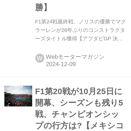
勝】
F1第24戦最終戦、ノリスの優勝でマク
ラーレンが26年ぶりのコンストラクタ
ーズタイトル獲得【アブダビGP 決
勝】 2024年12月8日(現地時間)、F1世
界選手権第24戦(最終戦)アブダビGP決
Webモーターマガジン
W
勝がアラブ首長国連邦アブダビのヤ
ス・マリーナ・サーキットで開催さ
れ、マクラーレンのランド・ノリスが
優勝。2位にはカルロス・サインツ、3
F1第20戦が10月25日に
位にはシャルル・ルクレールとフェラ
開幕、シーズンも残り5
ーリ勢が入ったものの、コンスト...
戦、チャンピオンシッ
プの行方は?【メキシコ