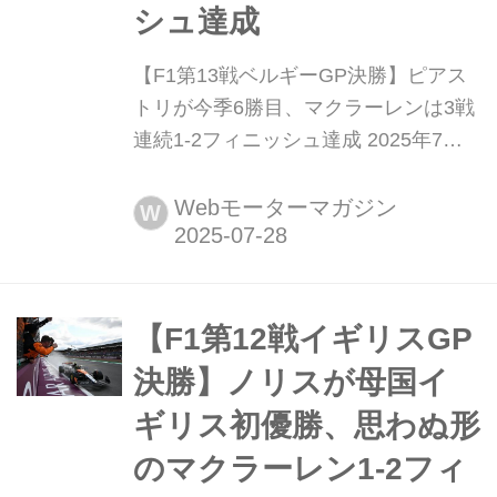
シュ達成
【F1第13戦ベルギーGP決勝】ピアス
トリが今季6勝目、マクラーレンは3戦
連続1-2フィニッシュ達成 2025年7月
27日(現地時間)、F1世界選手権第13戦
ベルギーGPがスパ・フランコルシャ
Webモーターマガジン
W
ン・サーキットで開催され、悪天候の
ためインターミディエイトタイヤでの
スタートとなる中、マクラーレンのオ
スカー・ピアストリが優勝。2位には
【F1第12戦イギリスGP
チームメイトのランド・ノリスが入
決勝】ノリスが母国イ
り、マクラーレンは3...
ギリス初優勝、思わぬ形
のマクラーレン1-2フィ