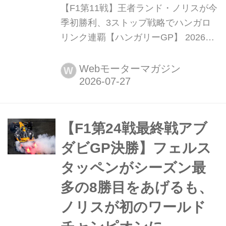
【F1第11戦】王者ランド・ノリスが今
季初勝利、3ストップ戦略でハンガロ
リンク連覇【ハンガリーGP】 2026年
7月26日(現地時間)、F1第11戦ハンガ
リーGPが首都ブタペスト近郊のハン
Webモーターマガジン
W
ガロリンクで開催され、マクラーレン
のランド・ノリスが優勝。2位にはレ
ッドブルのマックス・フェルスタッペ
ン、3位にはメルセデスのキミ・アン
【F1第24戦最終戦アブ
トネッリが入った。車体アップデート
ダビGP決勝】フェルス
投入で注目を集めたアス...
タッペンがシーズン最
多の8勝目をあげるも、
ノリスが初のワールド