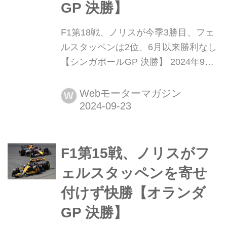
GP 決勝】
F1第18戦、ノリスが今季3勝目、フェ
ルスタッペンは2位、6月以来勝利なし
【シンガポールGP 決勝】 2024年9月
25日(現地時間)、F1世界選手権権第18
戦シンガポールGP決勝がマリーナベ
Webモーターマガジン
W
イ市街地サーキットで開催され、マク
ラーレンのランド・ノリスが優勝。2
位にはレッドブルのマックス・フェル
スタッペン、3位にはマクラーレンの
F1第15戦、ノリスがフ
オスカー・ピアストリが入った。8番
ェルスタッペンを寄せ
グリッドからスター...
付けず快勝【オランダ
GP 決勝】