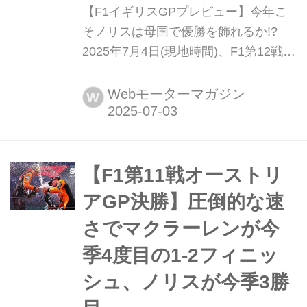
【F1イギリスGPプレビュー】今年こ
そノリスは母国で優勝を飾れるか!?
2025年7月4日(現地時間)、F1第12戦イ
ギリスGPがノーザンプトンシャーの
シルバーストン・サーキットで開幕す
Webモーターマガジン
W
る。ここまでマクラーレンが8勝(うち
4度の1-2フィニッシュ)をあげて、シー
ズンの折り返しを迎える。なお、イギ
リスGPは今年も通常のレースフォー
【F1第11戦オーストリ
マットで行われ、7月...
アGP決勝】圧倒的な速
さでマクラーレンが今
季4度目の1-2フィニッ
シュ、ノリスが今季3勝