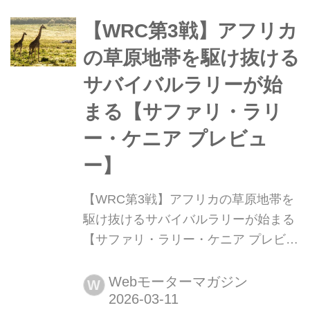
すぐさま中国に移動、開幕戦を振り返
る時間があまりないまま連戦でレース
【WRC第3戦】アフリカ
に挑む。しかも中国GPはスプリント
の草原地帯を駆け抜ける
フォーマットでの...
サバイバルラリーが始
まる【サファリ・ラリ
ー・ケニア プレビュ
ー】
【WRC第3戦】アフリカの草原地帯を
駆け抜けるサバイバルラリーが始まる
【サファリ・ラリー・ケニア プレビュ
ー】 2026年3月12日〜15日(現地時
間)、WRC世界ラリー選手権第3戦サフ
Webモーターマガジン
W
ァリ・ラリー・ケニアがケニアの首都