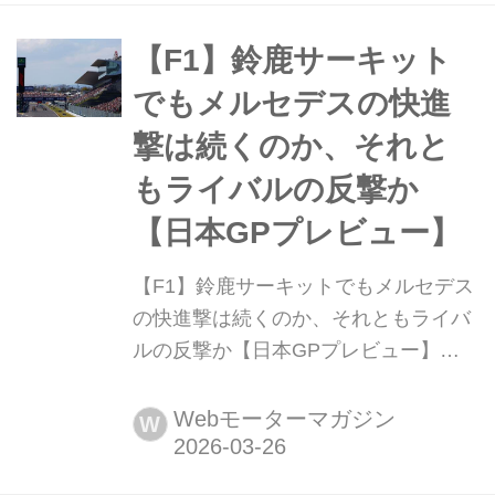
が直前情報、サーキットの分析データ
を公開しているので紹介していこう。
【F1】鈴鹿サーキット
日本GPはどんなレースになるのだろ
でもメルセデスの快進
うか。
撃は続くのか、それと
もライバルの反撃か
【日本GPプレビュー】
【F1】鈴鹿サーキットでもメルセデス
の快進撃は続くのか、それともライバ
ルの反撃か【日本GPプレビュー】
2026年3月27日、F1第3戦日本GPが鈴
鹿サーキットで開幕する。2024年から
Webモーターマガジン
W
桜が咲き誇る時期に移行して、今年で
春開催3年目となる。昨年より1週間早