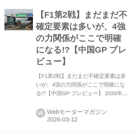
く開催されるものの春に向かって気温
変動しやすい時期であることに変わり
【F1第2戦】まだまだ不
なく、決勝当日はどこまでの気温上昇
確定要素は多いが、4強
するかがポイントとなる。...
の力関係がここで明確
になる!?【中国GP プレ
ビュー】
【F1第2戦】まだまだ不確定要素は多
いが、4強の力関係がここで明確にな
る!?【中国GP プレビュー】 2026年3
月13日(現地時間)、F1第2戦中国GPが
上海インターナショナル・サーキット
Webモーターマガジン
W
で開幕する。第1戦オーストラリアGP
決勝を終えたばかりのF1グランプリは