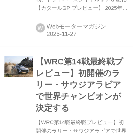
【カタールGP プレビュー】 2025年11
月28日(現地時間)、F1第23戦カタール
GPが首都ドーハ郊外のロサイル・イ
Webモーターマガジン
W
ンターナショナル・サーキットで開幕
する。長いシーズンもこのカタール
GPを含めて残り2戦。コンストラクタ
ーズタイトルはすでにマクラーレンで
【WRC第14戦最終戦プ
確定しているが、ドライバーズタイト
レビュー】初開催のラ
ルを巡る戦いは混迷...
リー・サウジアラビア
で世界チャンピオンが
決定する
【WRC第14戦最終戦プレビュー】初
開催のラリー・サウジアラビアで世界