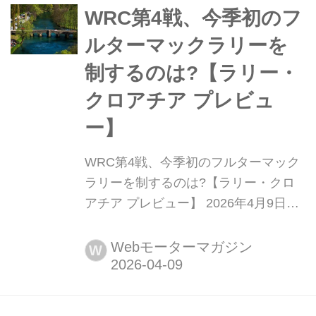
カ月間の中断があったものの、いよい
WRC第4戦、今季初のフ
よフロリダ州の市街地サーキットでチ
ルターマックラリーを
ャンピオン...
制するのは?【ラリー・
クロアチア プレビュ
ー】
WRC第4戦、今季初のフルターマック
ラリーを制するのは?【ラリー・クロ
アチア プレビュー】 2026年4月9日か
ら12日(現地時間)、FIA世界ラリー選手
権(WRC)第4戦ラリー・クロアチアが
Webモーターマガジン
W
アドリア海に面する「リエカ」を基点
としたターマック(舗装路)ステージで
開催される。雪のスウェーデンから灼