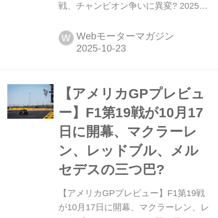
戦、チャンピオン争いに異変? 2025年
10月24日(現地時間)、F1第20戦メキシ
コGP(メキシコシティGP)がメキシコ
Webモーターマガジン
W
シティ郊外のアウトドローモ・エルマ
ノス・ロドリゲス・サーキットで開幕
する。グランプリは休む間もなく、ア
メリカ・テキサス州オースティンから
【アメリカGPプレビュ
メキシコシティに移動。サーキットは
ー】F1第19戦が10月17
熱狂的な観客たち...
日に開幕、マクラーレ
ン、レッドブル、メル
セデスの三つ巴?
【アメリカGPプレビュー】F1第19戦
が10月17日に開幕、マクラーレン、レ