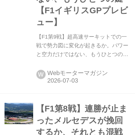
【F1イギリスGPプレビ
ュー】
【F1第9戦】超高速サーキットでの一
戦で勢力図に変化が起きるか。パワー
と空力だけではない、もうひとつの鍵
【F1イギリスGPプレビュー】 2026年
7月4日(現地時間)、F1世界選手権第9
Webモーターマガジン
W
戦イギリスGPがノーザンプトンシャ
ーのシルバーストン・サーキットで開
幕、決勝レースは7月5日に行われる。
1950年のF1グランプリ創設以来、欠か
【F1第8戦】連勝が止ま
さず開催されてきた伝統のグランプリ
ったメルセデスが挽回
は今年で77回目を迎える。なお、今年
するか、それとも混戦
のイギリスGP...