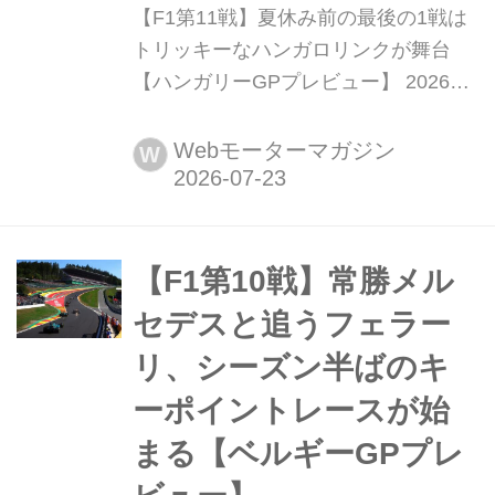
【F1第11戦】夏休み前の最後の1戦は
トリッキーなハンガロリンクが舞台
【ハンガリーGPプレビュー】 2026年
7月24日(現地時間)、F1第11戦ハンガ
リーGPが首都ブタペスト近郊のハン
Webモーターマガジン
W
ガロリンクで開幕する。ハンガリー
GPはシーズンをとおして最も高い路
面温度が記録されることが多く、まさ
に真夏の決戦となる。オーバーテイク
【F1第10戦】常勝メル
が難しいコースレイアウトで、レース
セデスと追うフェラー
序盤から激しいバトルが繰...
リ、シーズン半ばのキ
ーポイントレースが始
まる【ベルギーGPプレ