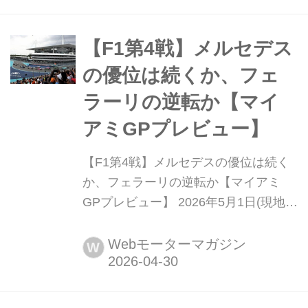
郊で行われる。ラリー・ポルトガルは
今季ヨーロッパ大陸で行われる最初の
グラベル(未舗装路)イベントとなる。
【F1第4戦】メルセデス
ラリー・ジャパン(5月28日〜34日)前
の優位は続くか、フェ
の最後のラリーで、勝田貴元(...
ラーリの逆転か【マイ
アミGPプレビュー】
【F1第4戦】メルセデスの優位は続く
か、フェラーリの逆転か【マイアミ
GPプレビュー】 2026年5月1日(現地時
間)、F1第4戦マイアミGPがアメリ
カ・フロリダ州マイアミ・インターナ
Webモーターマガジン
W
ショナル・オートドロームで開幕す
る。バーレーンGPとサウジアラビア
GPの中止により、F1グランプリは約1