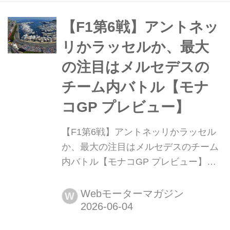
ットで開催される。6月10日水曜日の
フリー走行からレーススケジュールは
【F1第6戦】アントネッ
始まり、11日木曜日のハイパーポール
リかラッセルか、最大
でスターティンググリッドが決定。12
の注目はメルセデスの
日金曜日...
チーム内バトル【モナ
コGP プレビュー】
【F1第6戦】アントネッリかラッセル
か、最大の注目はメルセデスのチーム
内バトル【モナコGP プレビュー】
2026年6月5日、 F1第6戦モナコGPが
モンテカ-ルロの市街地サーキットで開
Webモーターマガジン
W
幕する。今シーズンは開幕からメルセ
デスが5連勝を記録しているが、モナ