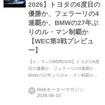
ポリス・ラリー・ギリシャからシーズ
2026】トヨタの6度目の
ンの後半戦が始まり、最終戦まで7...
優勝か、フェラーリの4
連覇か、BMWの27年ぶ
りのル・マン制覇か
【WEC第3戦プレビュ
ー】
【ル・マン24時間2026】トヨタの6度
目の優勝か、フェラーリの4連覇か、
BMWの27年ぶりのル・マン制覇か
【WEC第3戦プレビュー】 2026年6月
13日〜14日(現地時間)、WEC世界耐久
Webモーターマガジン
W
選手権第3戦「ル・マン24時間」決勝
がル・マン(フランス)のサルテサーキ