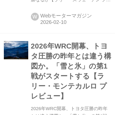
ビュー】 2025年2月12日(現地時間)、
WRC世界ラリー選手権第2戦ラリー・
Webモーターマガジン
W
スウェーデンが開幕する。ラリーは真
冬のスウェーデンの森林地帯を舞台に
行われ、ステージは完全に雪で覆われ
たスノーコンディションとなる。2月
2026年WRC開幕、トヨ
12日夕刻にスウェーデン北部の街ウー
タ圧勝の昨年とは違う構
メオーをスタート、2月15日、再び
図か。「雪と氷」の第1
ウ...
戦がスタートする【ラ
リー・モンテカルロ プ
レビュー】
2026年WRC開幕、トヨタ圧勝の昨年