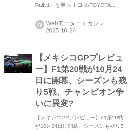
Rally1」を展示 トヨタ/TOYOTA
GAZOO Racing(TGR)は、2025年11月
6日から9日に愛知県・岐阜県で開催さ
Webモーターマガジン
W
れるWRC世界ラリー選手権の日本ラウ
ンド「ラリージャパン2025」に向け、
ラリー初心者からファンまで幅広くラ
リーの楽しさを体感できるイベントを
【メキシコGPプレビュ
愛知県名古屋市内を中心に...
ー】F1第20戦が10月24
日に開幕、シーズンも残
り5戦、チャンピオン争
いに異変?
【メキシコGPプレビュー】F1第20戦
が10月24日に開幕、シーズンも残り5