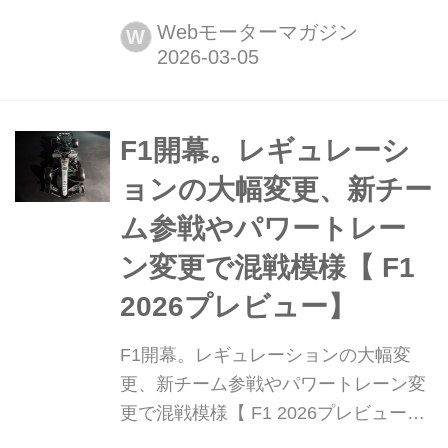
3月6日、F1グランプリがオーストラリ
Webモーターマガジン
W
ア・メルボルンのアルバートパーク・
サーキットで開幕する。決勝は現地時
間3月16日15時(日本時間13時)にスタ
ート。パワーユニットと空力の両面で
F1開幕。レギュレーシ
大幅なレギュレーション変更が行われ
ョンの大幅変更、新チー
た2026年シーズン、各チームの真のポ
ム参戦やパワートレー
テンシャルがい...
ン変更で混戦模様【 F1
2026プレビュー】
F1開幕。レギュレーションの大幅変
更、新チーム参戦やパワートレーン変
更で混戦模様【 F1 2026プレビュー】
2026年3月6日(現地時間)、F1グランプ