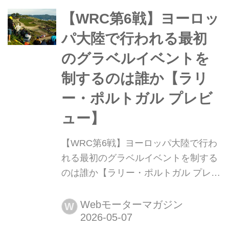
パ・フランコルシャン・サーキットで
開催される。ル・マン24時間を前にし
【WRC第6戦】ヨーロッ
た最後の一戦であり、各マシンがここ
パ大陸で行われる最初
でどんな走りを見せるのか、注目が集
のグラベルイベントを
まる。
制するのは誰か【ラリ
ー・ポルトガル プレビ
ュー】
【WRC第6戦】ヨーロッパ大陸で行わ
れる最初のグラベルイベントを制する
のは誰か【ラリー・ポルトガル プレビ
ュー】 2026年5月7日〜10日(現地時
間)、WRC世界ラリー選手権第6戦ラリ
Webモーターマガジン
W
ー・ポルトガルが北部の都市ポルト近