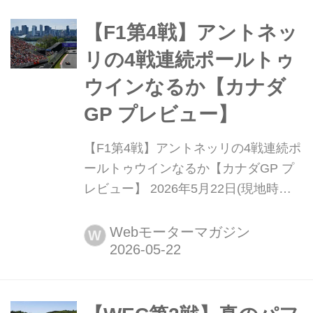
コ公国の市街地を縫うように走るコー
【F1第4戦】アントネッ
スは狭く、通常のサーキットとはまっ
たく性格が異なり、これまで速かった
リの4戦連続ポールトゥ
チームが必ずしも速いとは限ら...
ウインなるか【カナダ
GP プレビュー】
【F1第4戦】アントネッリの4戦連続ポ
ールトゥウインなるか【カナダGP プ
レビュー】 2026年5月22日(現地時
間)、 F1第5戦カナダGPがモントリオ
ール セント・ローレンス川にある人工
Webモーターマガジン
W
島に作られたジル・ヴィルヌーヴ・サ
ーキットで開幕する。パーマネントサ
ーキットとも市街地コースとも異なる
半公道サーキットは、変わりやすい天