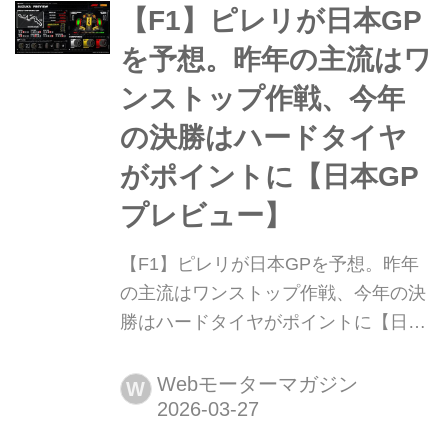
熱のケニア、そして温暖なクロアチア
【F1】ピレリが日本GP
のターマックと、ここ2戦とはまった
を予想。昨年の主流はワ
く条件...
ンストップ作戦、今年
の決勝はハードタイヤ
がポイントに【日本GP
プレビュー】
【F1】ピレリが日本GPを予想。昨年
の主流はワンストップ作戦、今年の決
勝はハードタイヤがポイントに【日本
GPプレビュー】 2026年3月27日金曜
日、いよいよ鈴鹿サーキットでF1第3
Webモーターマガジン
W
戦日本GPが開幕する。グランプリ開
催に先立ち、タイヤを供給するピレリ