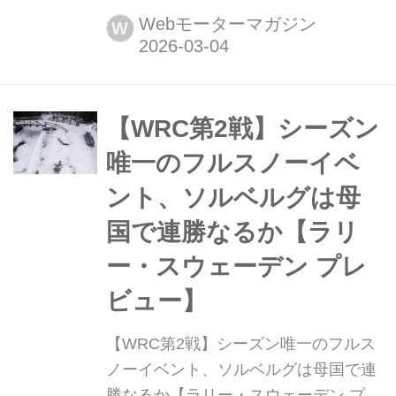
リがオーストラリア・メルボルンで開
Webモーターマガジン
W
幕する。2026年シーズンからパワーユ
ニットやシャシのレギュレーションが
大幅に変更され、どのチームが速いの
か、戦い方がどうかわるのか予想でき
【WRC第2戦】シーズン
ない状況だが、まずはレギュレーショ
唯一のフルスノーイベ
ン変更と新たなチーム体制に...
ント、ソルベルグは母
国で連勝なるか【ラリ
ー・スウェーデン プレ
ビュー】
【WRC第2戦】シーズン唯一のフルス
ノーイベント、ソルベルグは母国で連
勝なるか【ラリー・スウェーデン プレ