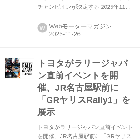
チャンピオンが決定する 2025年11月
26日(水)から29日(土)の4日間の日程
で、WRC(世界ラリー選手権)第14戦ラ
Webモーターマガジン
W
リー・サウジアラビアが西部の街ジェ
ッダを起点として開催される。サウジ
アラビアでWRCが開催されるのは初め
て。マニュファクチャラーズタイトル
トヨタがラリージャパ
はすでにトヨタが確定しているが、ド
ン直前イベントを開
ライバー...
催、JR名古屋駅前に
「GRヤリスRally1」を
展示
トヨタがラリージャパン直前イベント
を開催、JR名古屋駅前に「GRヤリス