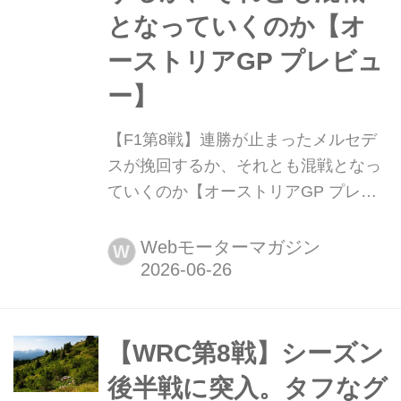
となっていくのか【オ
ーストリアGP プレビュ
ー】
【F1第8戦】連勝が止まったメルセデ
スが挽回するか、それとも混戦となっ
ていくのか【オーストリアGP プレビ
ュー】 2026年6月26日(現地時間)、 F1
第8戦オーストリアGPがシュピールベ
Webモーターマガジン
W
ルクのレッドブルリンクで開幕する。
スペイン・バルセロナから中1週あけ
て、F1グランプリはレッドブルの本拠
地であるオーストリアに移動する。オ
【WRC第8戦】シーズン
ーストリアGPはスプリントフォーマ
後半戦に突入。タフなグ
ットで開催されてきたが、202...