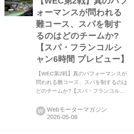
【WEC第2戦】真のパフ
候と気温でもドライバーを悩ませる。
ォーマンスが問われる
なお...
難コース、スパを制す
るのはどのチームか?
【スパ・フランコルシ
ャン6時間 プレビュー】
【WEC第2戦】真のパフォーマンスが
問われる難コース、スパを制するのは
どのチームか?【スパ・フランコルシ
ャン6時間 プレビュー】 2026年5月9
日土曜日(現地時間)、WEC(世界耐久選
Webモーターマガジン
W
手権)第2戦「スパ・フランコルシャン
6時間レース」決勝がベルギーのス