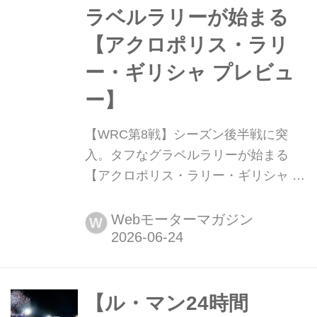
ラベルラリーが始まる
【アクロポリス・ラリ
ー・ギリシャ プレビュ
ー】
【WRC第8戦】シーズン後半戦に突
入。タフなグラベルラリーが始まる
【アクロポリス・ラリー・ギリシャ プ
レビュー】 2026年6月25日〜28日(現
地時間)、WRC世界ラリー選手権第8戦
Webモーターマガジン
W
アクロポリス・ラリー・ギリシャがア
テネの西約80kmに位置するルートラ
キを起点としたグラベル(未舗装路)で
開催される。WRCはこの第8戦アクロ
【ル・マン24時間