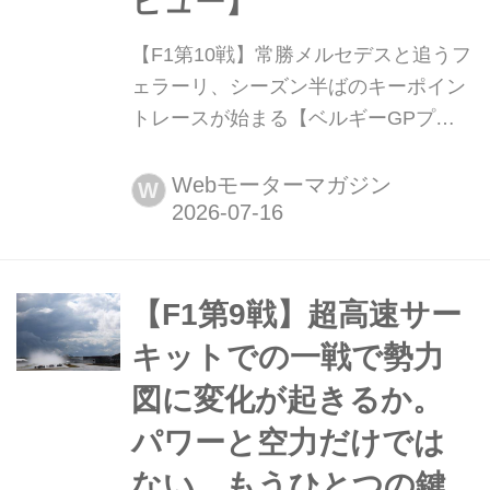
ビュー】
【F1第10戦】常勝メルセデスと追うフ
ェラーリ、シーズン半ばのキーポイン
トレースが始まる【ベルギーGPプレ
ビュー】 2026年7月17日(現地時間)、
F1第10戦ベルギーGPがスパ・フラン
Webモーターマガジン
W
コルシャン・サーキットで開幕する。
このサーキットは長いストレート、高
速のコーナー、そしてシーズン中で最
大の高低差を特長とするレイアウトか
【F1第9戦】超高速サー
ら、技術的にもドライビングテクニッ
キットでの一戦で勢力
クの面でも非常に難易度が高く、これ
図に変化が起きるか。
に...
パワーと空力だけでは
ない、もうひとつの鍵