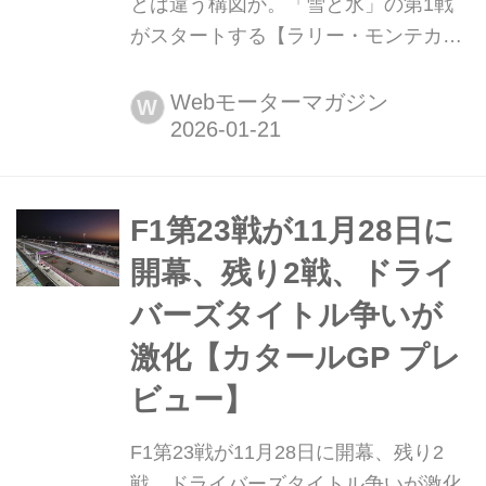
とは違う構図か。「雪と氷」の第1戦
がスタートする【ラリー・モンテカル
ロ プレビュー】 2026年1月22日(現地
時間)、WRC世界ラリー選手権 第1戦
Webモーターマガジン
W
ラリー・モンテカルロが開幕する。ラ
リーは雪と氷を含むフランスアルプス
の山岳地帯にあるターマック(舗装路)
を舞台に行われ、25日にモナコ・モン
F1第23戦が11月28日に
テカルロでフィニッシュする。現行の
開幕、残り2戦、ドライ
ラリー1規定最後となる2026年シーズ
バーズタイトル争いが
ン...
激化【カタールGP プレ
ビュー】
F1第23戦が11月28日に開幕、残り2
戦、ドライバーズタイトル争いが激化